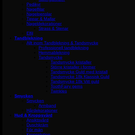
Pedikyr
Nagelfilar
Nagelpenslar
Tippar & Mallar
Nageldekorationer
Strass & Stenar
Elfil
Tandblekning
Allt inom Tandblekning & Tandsmycke
Professionell tandblekning
Hemmablekning
Tandsmycke
Tandsmycke kristaller
Större kristaller i former
Tandsmycke Guld med kristall
Tandsmycke 18k Klassisk Guld
Tandsmycke 18k Vitt guld
ToothFairy gems
Twinkles
Smycken
Smycken
Armband
Hårdekorationer
Hud & Kroppsvård
Ansiktsvård
Duschkräm
För män
Kroppslotion