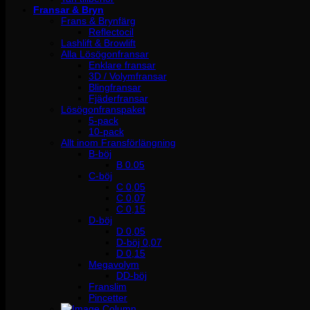
Fransar & Bryn
Frans & Brynfärg
Reflectocil
Lashlift & Browlift
Alla Lösögonfransar
Enklare fransar
3D / Volymfransar
Blingfransar
Fjäderfransar
Lösögonfranspaket
5-pack
10-pack
Allt inom Fransförlängning
B-böj
B 0.05
C-böj
C 0,05
C 0,07
C 0,15
D-böj
D 0,05
D-böj 0,07
D 0,15
Megavolym
DD-böj
Franslim
Pincetter