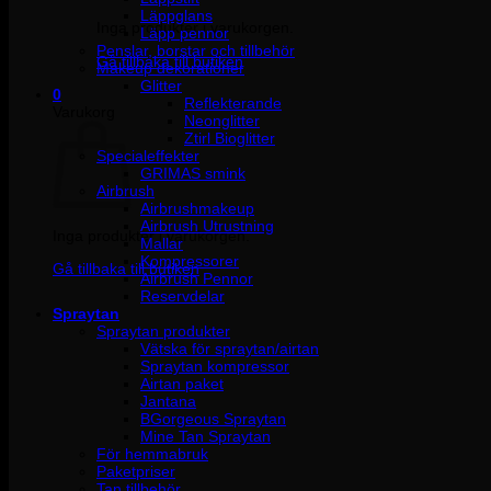
Läppglans
Inga produkter i varukorgen.
Läpp pennor
Penslar, borstar och tillbehör
Gå tillbaka till butiken
Makeup dekorationer
Glitter
0
Reflekterande
Varukorg
Neonglitter
Ztirl Bioglitter
Specialeffekter
GRIMAS smink
Airbrush
Airbrushmakeup
Airbrush Utrustning
Inga produkter i varukorgen.
Mallar
Kompressorer
Gå tillbaka till butiken
Airbrush Pennor
Reservdelar
Spraytan
Spraytan produkter
Vätska för spraytan/airtan
Spraytan kompressor
Airtan paket
Jantana
BGorgeous Spraytan
Mine Tan Spraytan
För hemmabruk
Paketpriser
Tan tillbehör