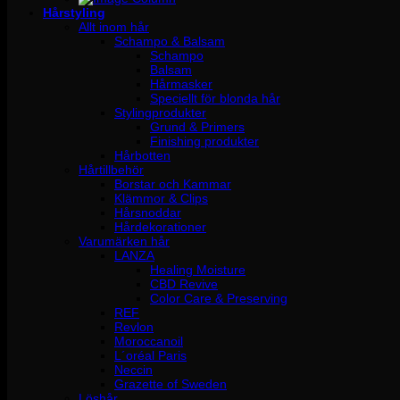
Hårstyling
Allt inom hår
Schampo & Balsam
Schampo
Balsam
Hårmasker
Speciellt för blonda hår
Stylingprodukter
Grund & Primers
Finishing produkter
Hårbotten
Hårtillbehör
Borstar och Kammar
Klämmor & Clips
Hårsnoddar
Hårdekorationer
Varumärken hår
LANZA
Healing Moisture
CBD Revive
Color Care & Preserving
REF
Revlon
Moroccanoil
L´oréal Paris
Neccin
Grazette of Sweden
Löshår