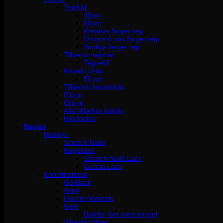
Tejphår
40cm
60cm
Kreativa färger tejp
Ombre & mix färger tejp
Vanliga färger tejp
Tillbehör tejphår
Tejprefill
Keratin U-tip
50 cm
Tillbehör keratinhår
Flip in
Clip-in
Alla tillbehör löshår
Hårdockor
Naglar
Manikyr
Scratch Nails
Nagellack
Scratch Nails Lack
Cuccio Lack
Konstmaterial
Gelélack
Akryl
Cuccio Naturale
Gelé
Builder Gel med pensel
Silke/glasfiber