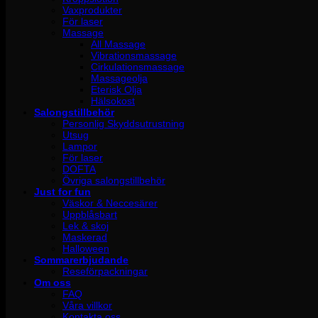
Vaxprodukter
För laser
Massage
All Massage
Vibrationsmassage
Cirkulationsmassage
Massageolja
Eterisk Olja
Hälsokost
Salongstillbehör
Personlig Skyddsutrustning
Utsug
Lampor
För laser
DOFTA
Övriga salongstillbehör
Just for fun
Väskor & Neccesärer
Uppblåsbart
Lek & skoj
Maskerad
Halloween
Sommarerbjudande
Reseförpackningar
Om oss
FAQ
Våra villkor
Kontakta oss