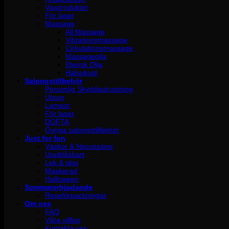
Vaxprodukter
För laser
Massage
All Massage
Vibrationsmassage
Cirkulationsmassage
Massageolja
Eterisk Olja
Hälsokost
Salongstillbehör
Personlig Skyddsutrustning
Utsug
Lampor
För laser
DOFTA
Övriga salongstillbehör
Just for fun
Väskor & Neccesärer
Uppblåsbart
Lek & skoj
Maskerad
Halloween
Sommarerbjudande
Reseförpackningar
Om oss
FAQ
Våra villkor
Kontakta oss