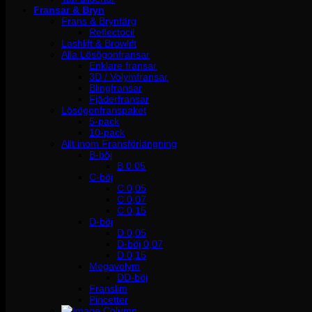
Fransar & Bryn
Frans & Brynfärg
Reflectocil
Lashlift & Browlift
Alla Lösögonfransar
Enklare fransar
3D / Volymfransar
Blingfransar
Fjäderfransar
Lösögonfranspaket
5-pack
10-pack
Allt inom Fransförlängning
B-böj
B 0.05
C-böj
C 0,05
C 0,07
C 0,15
D-böj
D 0,05
D-böj 0,07
D 0,15
Megavolym
DD-böj
Franslim
Pincetter