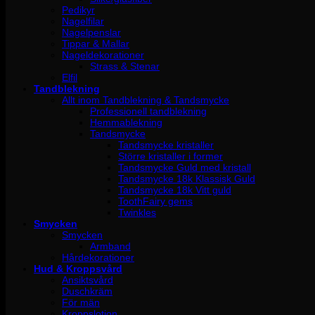
Pedikyr
Nagelfilar
Nagelpenslar
Tippar & Mallar
Nageldekorationer
Strass & Stenar
Elfil
Tandblekning
Allt inom Tandblekning & Tandsmycke
Professionell tandblekning
Hemmablekning
Tandsmycke
Tandsmycke kristaller
Större kristaller i former
Tandsmycke Guld med kristall
Tandsmycke 18k Klassisk Guld
Tandsmycke 18k Vitt guld
ToothFairy gems
Twinkles
Smycken
Smycken
Armband
Hårdekorationer
Hud & Kroppsvård
Ansiktsvård
Duschkräm
För män
Kroppslotion