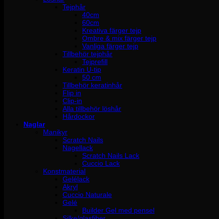
Tejphår
40cm
60cm
Kreativa färger tejp
Ombre & mix färger tejp
Vanliga färger tejp
Tillbehör tejphår
Tejprefill
Keratin U-tip
50 cm
Tillbehör keratinhår
Flip in
Clip-in
Alla tillbehör löshår
Hårdockor
Naglar
Manikyr
Scratch Nails
Nagellack
Scratch Nails Lack
Cuccio Lack
Konstmaterial
Gelélack
Akryl
Cuccio Naturale
Gelé
Builder Gel med pensel
Silke/glasfiber