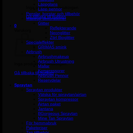
Läppglans
Inga produkter i varukorgen.
Läpp pennor
Penslar, borstar och tillbehör
Gå tillbaka till butiken
Makeup dekorationer
Glitter
0
Reflekterande
Varukorg
Neonglitter
Ztirl Bioglitter
Specialeffekter
GRIMAS smink
Airbrush
Airbrushmakeup
Airbrush Utrustning
Inga produkter i varukorgen.
Mallar
Kompressorer
Gå tillbaka till butiken
Airbrush Pennor
Reservdelar
Spraytan
Spraytan produkter
Vätska för spraytan/airtan
Spraytan kompressor
Airtan paket
Jantana
BGorgeous Spraytan
Mine Tan Spraytan
För hemmabruk
Paketpriser
Tan tillbehör