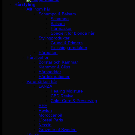
Hårstyling
Allt inom hår
Schampo & Balsam
Schampo
Balsam
Hårmasker
Speciellt för blonda hår
Stylingprodukter
Grund & Primers
Finishing produkter
Hårbotten
Hårtillbehör
Borstar och Kammar
Klämmor & Clips
Hårsnoddar
Hårdekorationer
Varumärken hår
LANZA
Healing Moisture
CBD Revive
Color Care & Preserving
REF
Revlon
Moroccanoil
L´oréal Paris
Neccin
Grazette of Sweden
Löshår