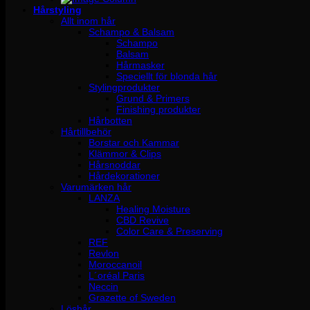
Hårstyling
Allt inom hår
Schampo & Balsam
Schampo
Balsam
Hårmasker
Speciellt för blonda hår
Stylingprodukter
Grund & Primers
Finishing produkter
Hårbotten
Hårtillbehör
Borstar och Kammar
Klämmor & Clips
Hårsnoddar
Hårdekorationer
Varumärken hår
LANZA
Healing Moisture
CBD Revive
Color Care & Preserving
REF
Revlon
Moroccanoil
L´oréal Paris
Neccin
Grazette of Sweden
Löshår