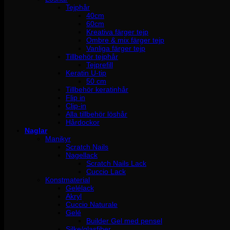
Tejphår
40cm
60cm
Kreativa färger tejp
Ombre & mix färger tejp
Vanliga färger tejp
Tillbehör tejphår
Tejprefill
Keratin U-tip
50 cm
Tillbehör keratinhår
Flip in
Clip-in
Alla tillbehör löshår
Hårdockor
Naglar
Manikyr
Scratch Nails
Nagellack
Scratch Nails Lack
Cuccio Lack
Konstmaterial
Gelélack
Akryl
Cuccio Naturale
Gelé
Builder Gel med pensel
Silke/glasfiber