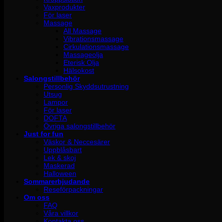
Vaxprodukter
För laser
Massage
All Massage
Vibrationsmassage
Cirkulationsmassage
Massageolja
Eterisk Olja
Hälsokost
Salongstillbehör
Personlig Skyddsutrustning
Utsug
Lampor
För laser
DOFTA
Övriga salongstillbehör
Just for fun
Väskor & Neccesärer
Uppblåsbart
Lek & skoj
Maskerad
Halloween
Sommarerbjudande
Reseförpackningar
Om oss
FAQ
Våra villkor
Kontakta oss