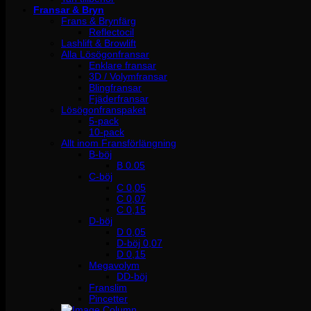
Fransar & Bryn
Frans & Brynfärg
Reflectocil
Lashlift & Browlift
Alla Lösögonfransar
Enklare fransar
3D / Volymfransar
Blingfransar
Fjäderfransar
Lösögonfranspaket
5-pack
10-pack
Allt inom Fransförlängning
B-böj
B 0.05
C-böj
C 0,05
C 0,07
C 0,15
D-böj
D 0,05
D-böj 0,07
D 0,15
Megavolym
DD-böj
Franslim
Pincetter