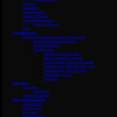
Pedikyr
Nagelfilar
Nagelpenslar
Tippar & Mallar
Nageldekorationer
Strass & Stenar
Elfil
Tandblekning
Allt inom Tandblekning & Tandsmycke
Professionell tandblekning
Hemmablekning
Tandsmycke
Tandsmycke kristaller
Större kristaller i former
Tandsmycke Guld med kristall
Tandsmycke 18k Klassisk Guld
Tandsmycke 18k Vitt guld
ToothFairy gems
Twinkles
Smycken
Smycken
Armband
Hårdekorationer
Hud & Kroppsvård
Ansiktsvård
Duschkräm
För män
Kroppslotion