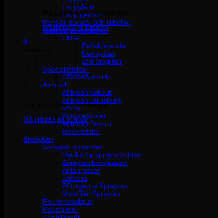
Läppglans
Inga produkter i varukorgen.
Läpp pennor
Penslar, borstar och tillbehör
Gå tillbaka till butiken
Makeup dekorationer
Glitter
0
Reflekterande
Varukorg
Neonglitter
Ztirl Bioglitter
Specialeffekter
GRIMAS smink
Airbrush
Airbrushmakeup
Airbrush Utrustning
Inga produkter i varukorgen.
Mallar
Kompressorer
Gå tillbaka till butiken
Airbrush Pennor
Reservdelar
Spraytan
Spraytan produkter
Vätska för spraytan/airtan
Spraytan kompressor
Airtan paket
Jantana
BGorgeous Spraytan
Mine Tan Spraytan
För hemmabruk
Paketpriser
Tan tillbehör