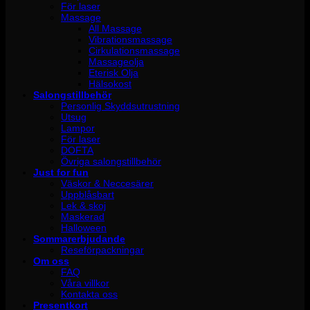
För laser
Massage
All Massage
Vibrationsmassage
Cirkulationsmassage
Massageolja
Eterisk Olja
Hälsokost
Salongstillbehör
Personlig Skyddsutrustning
Utsug
Lampor
För laser
DOFTA
Övriga salongstillbehör
Just for fun
Väskor & Neccesärer
Uppblåsbart
Lek & skoj
Maskerad
Halloween
Sommarerbjudande
Reseförpackningar
Om oss
FAQ
Våra villkor
Kontakta oss
Presentkort