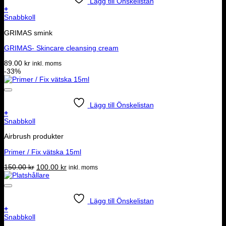
Lägg till Önskelistan
+
Snabbkoll
GRIMAS smink
GRIMAS- Skincare cleansing cream
89.00
kr
inkl. moms
-33%
Lägg till Önskelistan
+
Snabbkoll
Airbrush produkter
Primer / Fix vätska 15ml
Det
Det
150.00
kr
100.00
kr
inkl. moms
ursprungliga
nuvarande
priset
priset
var:
är:
150.00 kr.
100.00 kr.
Lägg till Önskelistan
+
Snabbkoll