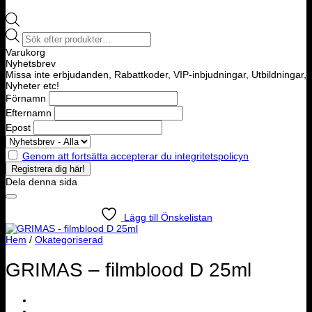
Products
search
Varukorg
Nyhetsbrev
Missa inte erbjudanden, Rabattkoder, VIP-inbjudningar, Utbildningar,
Nyheter etc!
Förnamn
Efternamn
Epost
Genom att fortsätta accepterar du integritetspolicyn
Dela denna sida
Lägg till Önskelistan
Hem
/
Okategoriserad
GRIMAS – filmblood D 25ml