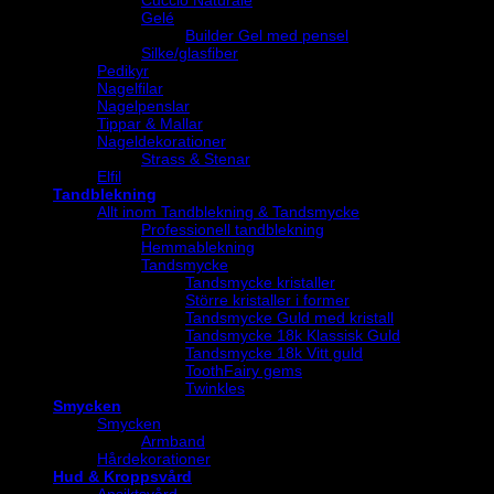
Cuccio Naturale
Gelé
Builder Gel med pensel
Silke/glasfiber
Pedikyr
Nagelfilar
Nagelpenslar
Tippar & Mallar
Nageldekorationer
Strass & Stenar
Elfil
Tandblekning
Allt inom Tandblekning & Tandsmycke
Professionell tandblekning
Hemmablekning
Tandsmycke
Tandsmycke kristaller
Större kristaller i former
Tandsmycke Guld med kristall
Tandsmycke 18k Klassisk Guld
Tandsmycke 18k Vitt guld
ToothFairy gems
Twinkles
Smycken
Smycken
Armband
Hårdekorationer
Hud & Kroppsvård