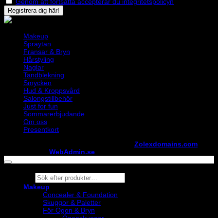
Genom att fortsätta accepterar du integritetspolicyn
Makeup
Spraytan
Fransar & Bryn
Hårstyling
Naglar
Tandblekning
Smycken
Hud & Kroppsvård
Salongstillbehör
Just for fun
Sommarerbjudande
Om oss
Presentkort
Copyright ©
StylistShopen.se
. Hosted at
Zolexdomains.com
maintained by
WebAdmin.se
Products
search
Makeup
Concealer & Foundation
Skuggor & Paletter
För Ögon & Bryn