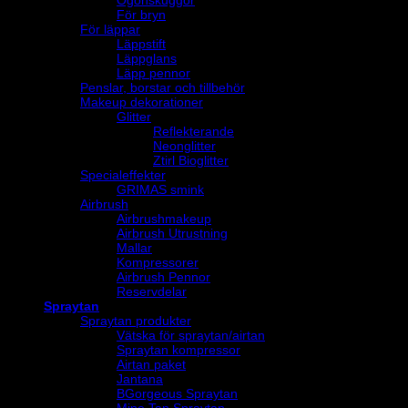
Ögonskuggor
För bryn
För läppar
Läppstift
Läppglans
Läpp pennor
Penslar, borstar och tillbehör
Makeup dekorationer
Glitter
Reflekterande
Neonglitter
Ztirl Bioglitter
Specialeffekter
GRIMAS smink
Airbrush
Airbrushmakeup
Airbrush Utrustning
Mallar
Kompressorer
Airbrush Pennor
Reservdelar
Spraytan
Spraytan produkter
Vätska för spraytan/airtan
Spraytan kompressor
Airtan paket
Jantana
BGorgeous Spraytan