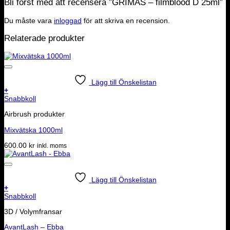
Bli först med att recensera ”GRIMAS – filmblood D 25ml”
Du måste vara
inloggad
för att skriva en recension.
Relaterade produkter
Lägg till Önskelistan
+
Snabbkoll
Airbrush produkter
Mixvätska 1000ml
600.00
kr
inkl. moms
Lägg till Önskelistan
+
Snabbkoll
3D / Volymfransar
AvantLash – Ebba