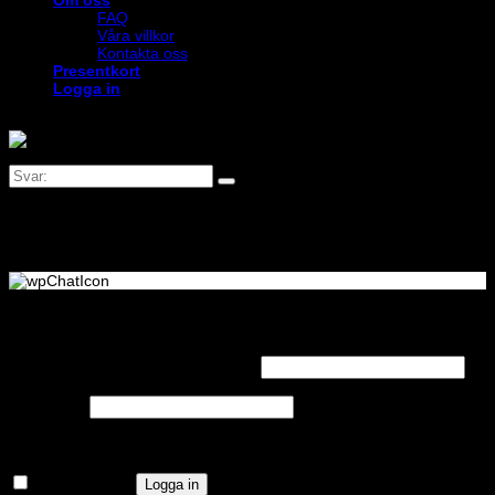
Om oss
FAQ
Våra villkor
Kontakta oss
Presentkort
Logga in
Logga in
Obligatoriskt
Användarnamn eller e-postadress
*
Obligatoriskt
Lösenord
*
Kom ihåg mig
Logga in