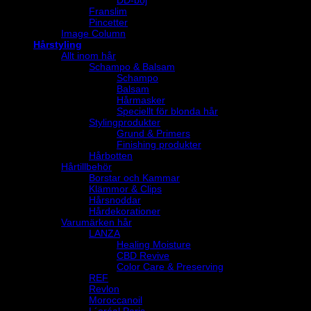
DD-böj
Franslim
Pincetter
Image Column
Hårstyling
Allt inom hår
Schampo & Balsam
Schampo
Balsam
Hårmasker
Speciellt för blonda hår
Stylingprodukter
Grund & Primers
Finishing produkter
Hårbotten
Hårtillbehör
Borstar och Kammar
Klämmor & Clips
Hårsnoddar
Hårdekorationer
Varumärken hår
LANZA
Healing Moisture
CBD Revive
Color Care & Preserving
REF
Revlon
Moroccanoil