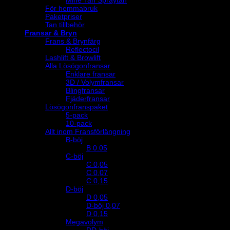
Mine Tan Spraytan
För hemmabruk
Paketpriser
Tan tillbehör
Fransar & Bryn
Frans & Brynfärg
Reflectocil
Lashlift & Browlift
Alla Lösögonfransar
Enklare fransar
3D / Volymfransar
Blingfransar
Fjäderfransar
Lösögonfranspaket
5-pack
10-pack
Allt inom Fransförlängning
B-böj
B 0.05
C-böj
C 0,05
C 0,07
C 0,15
D-böj
D 0,05
D-böj 0,07
D 0,15
Megavolym