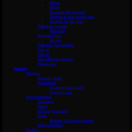
40cm
60cm
Kreativa färger tejp
Ombre & mix färger tejp
Vanliga färger tejp
Tillbehör tejphår
Tejprefill
Keratin U-tip
50 cm
Tillbehör keratinhår
Flip in
Clip-in
Alla tillbehör löshår
Hårdockor
Naglar
Manikyr
Scratch Nails
Nagellack
Scratch Nails Lack
Cuccio Lack
Konstmaterial
Gelélack
Akryl
Cuccio Naturale
Gelé
Builder Gel med pensel
Silke/glasfiber
Pedikyr