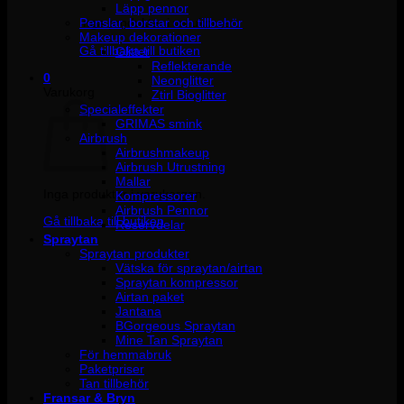
Läpp pennor
Penslar, borstar och tillbehör
Inga produkter i varukorgen.
Makeup dekorationer
Gå tillbaka till butiken
Glitter
Reflekterande
0
Neonglitter
Varukorg
Ztirl Bioglitter
Specialeffekter
GRIMAS smink
Airbrush
Airbrushmakeup
Airbrush Utrustning
Mallar
Inga produkter i varukorgen.
Kompressorer
Airbrush Pennor
Gå tillbaka till butiken
Reservdelar
Spraytan
Spraytan produkter
Vätska för spraytan/airtan
Spraytan kompressor
Airtan paket
Jantana
BGorgeous Spraytan
Mine Tan Spraytan
För hemmabruk
Paketpriser
Tan tillbehör
Fransar & Bryn