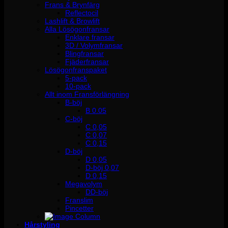
Frans & Brynfärg
Reflectocil
Lashlift & Browlift
Alla Lösögonfransar
Enklare fransar
3D / Volymfransar
Blingfransar
Fjäderfransar
Lösögonfranspaket
5-pack
10-pack
Allt inom Fransförlängning
B-böj
B 0.05
C-böj
C 0,05
C 0,07
C 0,15
D-böj
D 0,05
D-böj 0,07
D 0,15
Megavolym
DD-böj
Franslim
Pincetter
Hårstyling