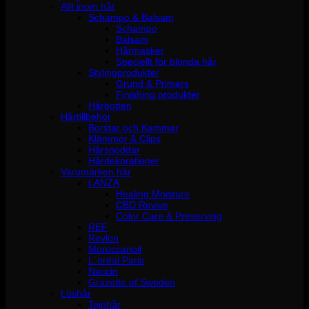
Allt inom hår
Schampo & Balsam
Schampo
Balsam
Hårmasker
Speciellt för blonda hår
Stylingprodukter
Grund & Primers
Finishing produkter
Hårbotten
Hårtillbehör
Borstar och Kammar
Klämmor & Clips
Hårsnoddar
Hårdekorationer
Varumärken hår
LANZA
Healing Moisture
CBD Revive
Color Care & Preserving
REF
Revlon
Moroccanoil
L´oréal Paris
Neccin
Grazette of Sweden
Löshår
Tejphår