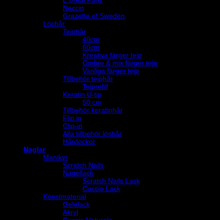
L´oréal Paris
Neccin
Grazette of Sweden
Löshår
Tejphår
40cm
60cm
Kreativa färger tejp
Ombre & mix färger tejp
Vanliga färger tejp
Tillbehör tejphår
Tejprefill
Keratin U-tip
50 cm
Tillbehör keratinhår
Flip in
Clip-in
Alla tillbehör löshår
Hårdockor
Naglar
Manikyr
Scratch Nails
Nagellack
Scratch Nails Lack
Cuccio Lack
Konstmaterial
Gelélack
Akryl