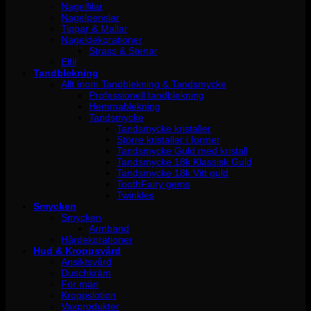
Nagelfilar
Nagelpenslar
Tippar & Mallar
Nageldekorationer
Strass & Stenar
Elfil
Tandblekning
Allt inom Tandblekning & Tandsmycke
Professionell tandblekning
Hemmablekning
Tandsmycke
Tandsmycke kristaller
Större kristaller i former
Tandsmycke Guld med kristall
Tandsmycke 18k Klassisk Guld
Tandsmycke 18k Vitt guld
ToothFairy gems
Twinkles
Smycken
Smycken
Armband
Hårdekorationer
Hud & Kroppsvård
Ansiktsvård
Duschkräm
För män
Kroppslotion
Vaxprodukter