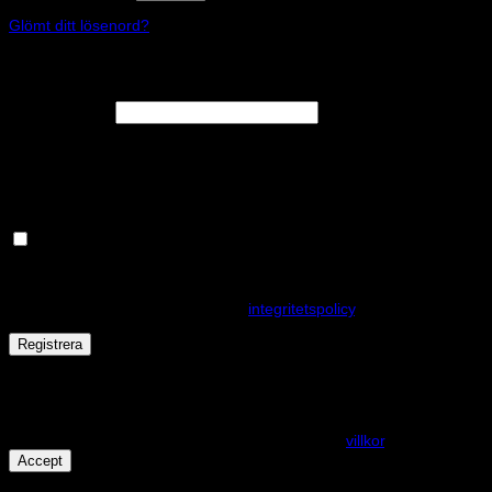
Glömt ditt lösenord?
Registrera
Obligatoriskt
E-postadress
*
En länk för att ställa in ett nytt lösenord kommer att skickas till din e-
postadress.
Håll dig uppdaterad om nyheter och våra rea kampanjer
Dina personuppgifter kommer användas för att förbättra din
upplevelse på webbplatsen, hantera åtkomst till ditt konto och för
andra ändamål som beskrivs i vår
integritetspolicy
.
Registrera
Får det lov att vara en kaka eller två?
På den här webplatsen använder vi cookies för att alla funktioner
ska fungera som förväntat. För mer info se våra
villkor
.
Accept