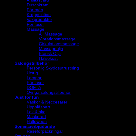
Ansiktsvård
Duschkräm
För män
Kroppslotion
Vaxprodukter
För laser
Massage
All Massage
Vibrationsmassage
Cirkulationsmassage
Massageolja
Eterisk Olja
Hälsokost
Salongstillbehör
Personlig Skyddsutrustning
Utsug
Lampor
För laser
DOFTA
Övriga salongstillbehör
Just for fun
Väskor & Neccesärer
Uppblåsbart
Lek & skoj
Maskerad
Halloween
Sommarerbjudande
Reseförpackningar