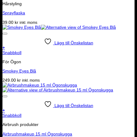
Hårstyling
Sprayflaska
39.00
kr
inkl. moms
Lägg till Önskelistan
+
Snabbkoll
För Ögon
Smokey Eyes Blå
249.00
kr
inkl. moms
Lägg till Önskelistan
+
Den
Snabbkoll
här
Airbrush produkter
produkten
har
Airbrushmakeup 15 ml Ögonskugga
flera