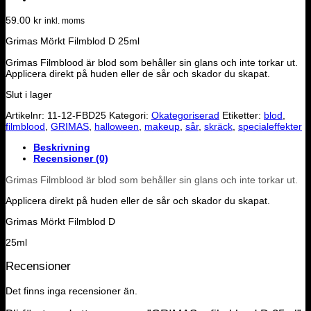
59.00
kr
inkl. moms
Grimas Mörkt Filmblod D 25ml
Grimas Filmblood är blod som behåller sin glans och inte torkar ut.
Applicera direkt på huden eller de sår och skador du skapat.
Slut i lager
Artikelnr:
11-12-FBD25
Kategori:
Okategoriserad
Etiketter:
blod
,
filmblood
,
GRIMAS
,
halloween
,
makeup
,
sår
,
skräck
,
specialeffekter
Beskrivning
Recensioner (0)
Grimas Filmblood är blod som behåller sin glans och inte torkar ut.
Applicera direkt på huden eller de sår och skador du skapat.
Grimas Mörkt Filmblod D
25ml
Recensioner
Det finns inga recensioner än.