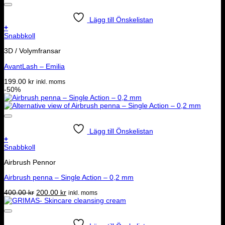
Lägg till Önskelistan
+
Snabbkoll
3D / Volymfransar
AvantLash – Emilia
199.00
kr
inkl. moms
-50%
Lägg till Önskelistan
+
Snabbkoll
Airbrush Pennor
Airbrush penna – Single Action – 0,2 mm
Det
Det
400.00
kr
200.00
kr
inkl. moms
ursprungliga
nuvarande
priset
priset
var:
är:
400.00 kr.
200.00 kr.