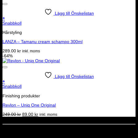
Lägg till Önskelistan
+
Snabbkoll
Hårstyling
LANZA – Tamanu cream schampo 300ml
289.00
kr
inkl. moms
-64%
Lägg till Önskelistan
+
Snabbkoll
Finishing produkter
Revlon – Uniq One Original
Det
Det
249.00
kr
89.00
kr
inkl. moms
ursprungliga
nuvarande
Dela denna sida
priset
priset
var:
är:
STOLT MEDLEM I
249.00 kr.
89.00 kr.