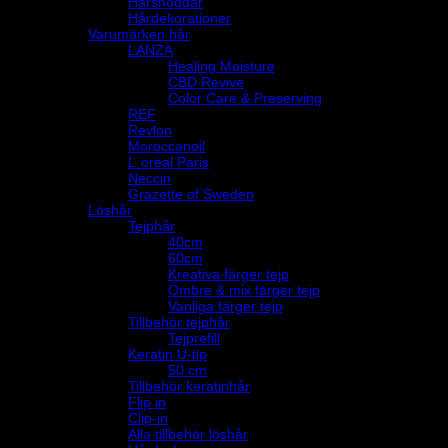
Hårsnoddar
Hårdekorationer
Varumärken hår
LANZA
Healing Moisture
CBD Revive
Color Care & Preserving
REF
Revlon
Moroccanoil
L´oréal Paris
Neccin
Grazette of Sweden
Löshår
Tejphår
40cm
60cm
Kreativa färger tejp
Ombre & mix färger tejp
Vanliga färger tejp
Tillbehör tejphår
Tejprefill
Keratin U-tip
50 cm
Tillbehör keratinhår
Flip in
Clip-in
Alla tillbehör löshår