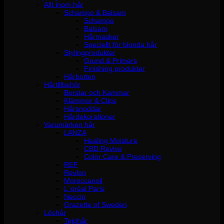
Allt inom hår
Schampo & Balsam
Schampo
Balsam
Hårmasker
Speciellt för blonda hår
Stylingprodukter
Grund & Primers
Finishing produkter
Hårbotten
Hårtillbehör
Borstar och Kammar
Klämmor & Clips
Hårsnoddar
Hårdekorationer
Varumärken hår
LANZA
Healing Moisture
CBD Revive
Color Care & Preserving
REF
Revlon
Moroccanoil
L´oréal Paris
Neccin
Grazette of Sweden
Löshår
Tejphår