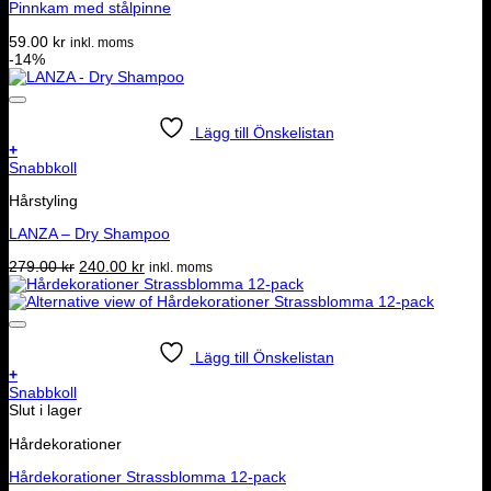
Pinnkam med stålpinne
59.00
kr
inkl. moms
-14%
Lägg till Önskelistan
+
Snabbkoll
Hårstyling
LANZA – Dry Shampoo
Det
Det
279.00
kr
240.00
kr
inkl. moms
ursprungliga
nuvarande
priset
priset
var:
är:
279.00 kr.
240.00 kr.
Lägg till Önskelistan
+
Snabbkoll
Slut i lager
Hårdekorationer
Hårdekorationer Strassblomma 12-pack