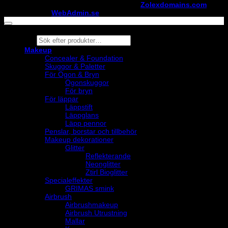
Copyright ©
StylistShopen.se
. Hosted at
Zolexdomains.com
maintained by
WebAdmin.se
Products
search
Makeup
Concealer & Foundation
Skuggor & Paletter
För Ögon & Bryn
Ögonskuggor
För bryn
För läppar
Läppstift
Läppglans
Läpp pennor
Penslar, borstar och tillbehör
Makeup dekorationer
Glitter
Reflekterande
Neonglitter
Ztirl Bioglitter
Specialeffekter
GRIMAS smink
Airbrush
Airbrushmakeup
Airbrush Utrustning
Mallar