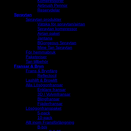
Kompressorer
Airbrush Pennor
Reservdelar
Spraytan
Spraytan produkter
Vätska för spraytan/airtan
Spraytan kompressor
Airtan paket
Jantana
BGorgeous Spraytan
Mine Tan Spraytan
För hemmabruk
Paketpriser
Tan tillbehör
Fransar & Bryn
Frans & Brynfärg
Reflectocil
Lashlift & Browlift
Alla Lösögonfransar
Enklare fransar
3D / Volymfransar
Blingfransar
Fjäderfransar
Lösögonfranspaket
5-pack
10-pack
Allt inom Fransförlängning
B-böj