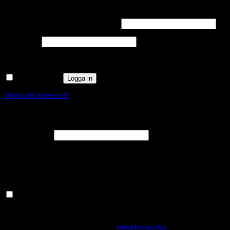
Logga in
Obligatoriskt
Användarnamn eller e-postadress
*
Obligatoriskt
Lösenord
*
Kom ihåg mig
Logga in
Glömt ditt lösenord?
Registrera
Obligatoriskt
E-postadress
*
En länk för att ställa in ett nytt lösenord kommer att skickas till din e-
postadress.
Håll dig uppdaterad om nyheter och våra rea kampanjer
Dina personuppgifter kommer användas för att förbättra din
upplevelse på webbplatsen, hantera åtkomst till ditt konto och för
andra ändamål som beskrivs i vår
integritetspolicy
.