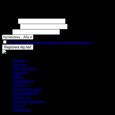
Nyhetsbrev
Missa inga erbjudanden eller nyheter!
Förnamn
Efternamn
Epost
Genom att fortsätta accepterar du integritetspolicyn
Makeup
Spraytan
Fransar & Bryn
Hårstyling
Naglar
Tandblekning
Smycken
Hud & Kroppsvård
Salongstillbehör
Just for fun
Sommarerbjudande
Om oss
Presentkort