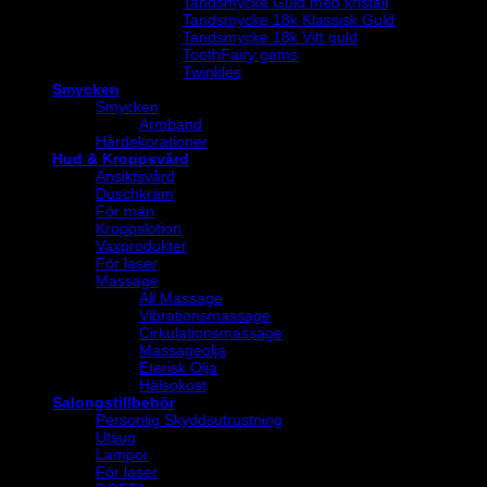
Tandsmycke Guld med kristall
Tandsmycke 18k Klassisk Guld
Tandsmycke 18k Vitt guld
ToothFairy gems
Twinkles
Smycken
Smycken
Armband
Hårdekorationer
Hud & Kroppsvård
Ansiktsvård
Duschkräm
För män
Kroppslotion
Vaxprodukter
För laser
Massage
All Massage
Vibrationsmassage
Cirkulationsmassage
Massageolja
Eterisk Olja
Hälsokost
Salongstillbehör
Personlig Skyddsutrustning
Utsug
Lampor
För laser