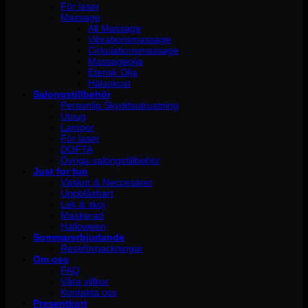
För laser
Massage
All Massage
Vibrationsmassage
Cirkulationsmassage
Massageolja
Eterisk Olja
Hälsokost
Salongstillbehör
Personlig Skyddsutrustning
Utsug
Lampor
För laser
DOFTA
Övriga salongstillbehör
Just for fun
Väskor & Neccesärer
Uppblåsbart
Lek & skoj
Maskerad
Halloween
Sommarerbjudande
Reseförpackningar
Om oss
FAQ
Våra villkor
Kontakta oss
Presentkort