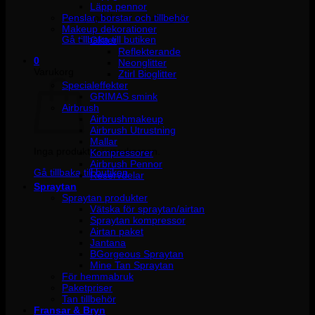
Läpp pennor
Penslar, borstar och tillbehör
Inga produkter i varukorgen.
Makeup dekorationer
Gå tillbaka till butiken
Glitter
Reflekterande
0
Neonglitter
Varukorg
Ztirl Bioglitter
Specialeffekter
GRIMAS smink
Airbrush
Airbrushmakeup
Airbrush Utrustning
Mallar
Inga produkter i varukorgen.
Kompressorer
Airbrush Pennor
Gå tillbaka till butiken
Reservdelar
Spraytan
Spraytan produkter
Vätska för spraytan/airtan
Spraytan kompressor
Airtan paket
Jantana
BGorgeous Spraytan
Mine Tan Spraytan
För hemmabruk
Paketpriser
Tan tillbehör
Fransar & Bryn