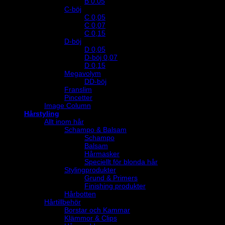
B 0.05
C-böj
C 0,05
C 0,07
C 0,15
D-böj
D 0,05
D-böj 0,07
D 0,15
Megavolym
DD-böj
Franslim
Pincetter
Image Column
Hårstyling
Allt inom hår
Schampo & Balsam
Schampo
Balsam
Hårmasker
Speciellt för blonda hår
Stylingprodukter
Grund & Primers
Finishing produkter
Hårbotten
Hårtillbehör
Borstar och Kammar
Klämmor & Clips