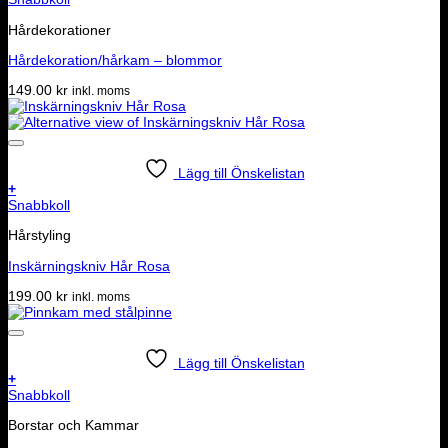
Hårdekorationer
Hårdekoration/hårkam – blommor
149.00
kr
inkl. moms
Lägg till Önskelistan
+
Snabbkoll
Hårstyling
Inskärningskniv Hår Rosa
199.00
kr
inkl. moms
Lägg till Önskelistan
+
Snabbkoll
Borstar och Kammar