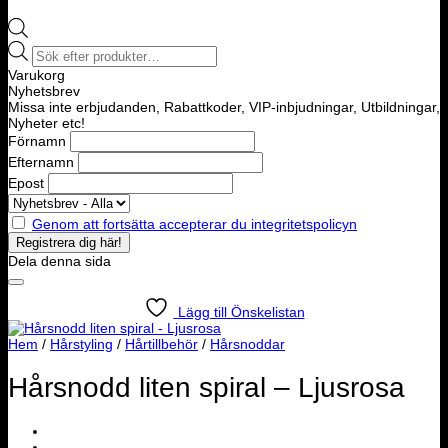
Products
search
Varukorg
Nyhetsbrev
Missa inte erbjudanden, Rabattkoder, VIP-inbjudningar, Utbildningar,
Nyheter etc!
Förnamn
Efternamn
Epost
Genom att fortsätta accepterar du integritetspolicyn
Dela denna sida
Lägg till Önskelistan
Hem
/
Hårstyling
/
Hårtillbehör
/
Hårsnoddar
Hårsnodd liten spiral – Ljusrosa