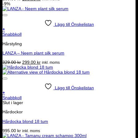
ursprungliga
nuvarande
-9%
priset
priset
var:
är:
289.00 kr.
199.00 kr.
Lägg till Önskelistan
+
Snabbkoll
Hårstyling
LANZA – Neem plant silk serum
Det
Det
329.00
kr
299.00
kr
inkl. moms
ursprungliga
nuvarande
priset
priset
var:
är:
329.00 kr.
299.00 kr.
Lägg till Önskelistan
+
Snabbkoll
Slut i lager
Hårdockor
Hårdocka blond 18 tum
995.00
kr
inkl. moms