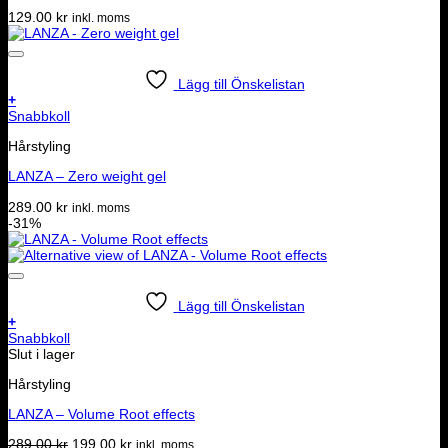
129.00
kr
inkl. moms
Lägg till Önskelistan
+
Snabbkoll
Hårstyling
LANZA – Zero weight gel
289.00
kr
inkl. moms
-31%
Lägg till Önskelistan
+
Snabbkoll
Slut i lager
Hårstyling
LANZA – Volume Root effects
Det
Det
289.00
kr
199.00
kr
inkl. moms