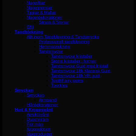
Nagelfilar
Nagelpenslar
Tippar & Mallar
Nageldekorationer
Strass & Stenar
Elfil
Tandblekning
Allt inom Tandblekning & Tandsmycke
Professionell tandblekning
Hemmablekning
Tandsmycke
Tandsmycke kristaller
Större kristaller i former
Tandsmycke Guld med kristall
Tandsmycke 18k Klassisk Guld
Tandsmycke 18k Vitt guld
ToothFairy gems
Twinkles
Smycken
Smycken
Armband
Hårdekorationer
Hud & Kroppsvård
Ansiktsvård
Duschkräm
För män
Kroppslotion
Vaxprodukter