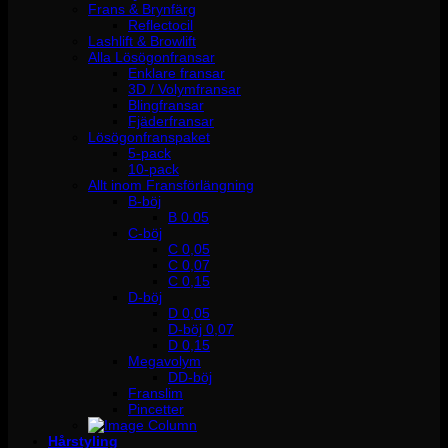
Frans & Brynfärg
Reflectocil
Lashlift & Browlift
Alla Lösögonfransar
Enklare fransar
3D / Volymfransar
Blingfransar
Fjäderfransar
Lösögonfranspaket
5-pack
10-pack
Allt inom Fransförlängning
B-böj
B 0.05
C-böj
C 0,05
C 0,07
C 0,15
D-böj
D 0,05
D-böj 0,07
D 0,15
Megavolym
DD-böj
Franslim
Pincetter
Hårstyling