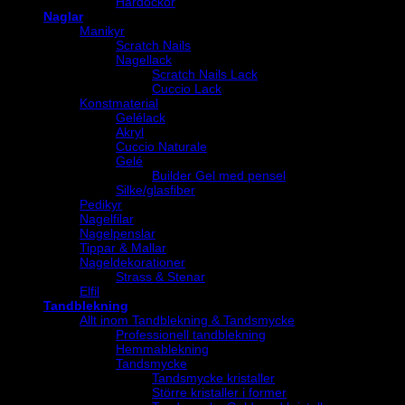
Hårdockor
Naglar
Manikyr
Scratch Nails
Nagellack
Scratch Nails Lack
Cuccio Lack
Konstmaterial
Gelélack
Akryl
Cuccio Naturale
Gelé
Builder Gel med pensel
Silke/glasfiber
Pedikyr
Nagelfilar
Nagelpenslar
Tippar & Mallar
Nageldekorationer
Strass & Stenar
Elfil
Tandblekning
Allt inom Tandblekning & Tandsmycke
Professionell tandblekning
Hemmablekning
Tandsmycke
Tandsmycke kristaller
Större kristaller i former