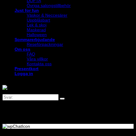
DOFTA
Övriga salongstillbehör
Just for fun
Väskor & Neccesärer
Uppblåsbart
Lek & skoj
Maskerad
Halloween
Sommarerbjudande
Reseförpackningar
Om oss
FAQ
Våra villkor
Kontakta oss
Presentkort
Logga in