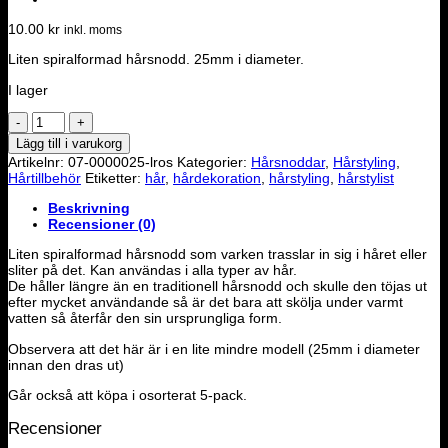
10.00
kr
inkl. moms
Liten spiralformad hårsnodd. 25mm i diameter.
I lager
Hårsnodd
liten
Lägg till i varukorg
spiral
Artikelnr:
07-0000025-lros
Kategorier:
Hårsnoddar
,
Hårstyling
,
-
Hårtillbehör
Etiketter:
hår
,
hårdekoration
,
hårstyling
,
hårstylist
Ljusrosa
mängd
Beskrivning
Recensioner (0)
Liten spiralformad hårsnodd som varken trasslar in sig i håret eller
sliter på det. Kan användas i alla typer av hår.
De håller längre än en traditionell hårsnodd och skulle den töjas ut
efter mycket användande så är det bara att skölja under varmt
vatten så återfår den sin ursprungliga form.
Observera att det här är i en lite mindre modell (25mm i diameter
innan den dras ut)
Går också att köpa i osorterat 5-pack.
Recensioner