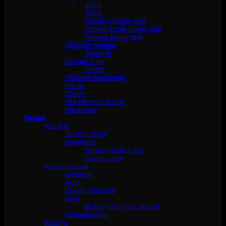
40cm
60cm
Kreativa färger tejp
Ombre & mix färger tejp
Vanliga färger tejp
Tillbehör tejphår
Tejprefill
Keratin U-tip
50 cm
Tillbehör keratinhår
Flip in
Clip-in
Alla tillbehör löshår
Hårdockor
Naglar
Manikyr
Scratch Nails
Nagellack
Scratch Nails Lack
Cuccio Lack
Konstmaterial
Gelélack
Akryl
Cuccio Naturale
Gelé
Builder Gel med pensel
Silke/glasfiber
Pedikyr