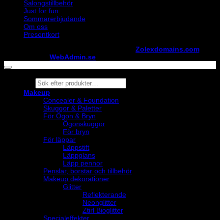
Salongstillbehör
Just for fun
Sommarerbjudande
Om oss
Presentkort
Copyright ©
StylistShopen.se
. Hosted at
Zolexdomains.com
maintained by
WebAdmin.se
Products
search
Makeup
Concealer & Foundation
Skuggor & Paletter
För Ögon & Bryn
Ögonskuggor
För bryn
För läppar
Läppstift
Läppglans
Läpp pennor
Penslar, borstar och tillbehör
Makeup dekorationer
Glitter
Reflekterande
Neonglitter
Ztirl Bioglitter
Specialeffekter