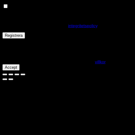
Håll dig uppdaterad om nyheter och våra rea kampanjer
Dina personuppgifter kommer användas för att förbättra din
upplevelse på webbplatsen, hantera åtkomst till ditt konto och för
andra ändamål som beskrivs i vår
integritetspolicy
.
Registrera
Får det lov att vara en kaka eller två?
På den här webplatsen använder vi cookies för att alla funktioner
ska fungera som förväntat. För mer info se våra
villkor
.
Accept