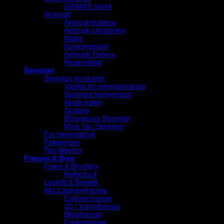
GRIMAS smink
Airbrush
Airbrushmakeup
Airbrush Utrustning
Mallar
Kompressorer
Airbrush Pennor
Reservdelar
Spraytan
Spraytan produkter
Vätska för spraytan/airtan
Spraytan kompressor
Airtan paket
Jantana
BGorgeous Spraytan
Mine Tan Spraytan
För hemmabruk
Paketpriser
Tan tillbehör
Fransar & Bryn
Frans & Brynfärg
Reflectocil
Lashlift & Browlift
Alla Lösögonfransar
Enklare fransar
3D / Volymfransar
Blingfransar
Fjäderfransar