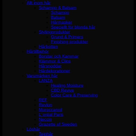
Allt inom hår
Schampo & Balsam
Schampo
Balsam
Hårmasker
Speciellt för blonda hår
Stylingprodukter
Grund & Primers
Finishing produkter
Hårbotten
Hårtillbehör
Borstar och Kammar
Klämmor & Clips
Hårsnoddar
Hårdekorationer
Varumärken hår
LANZA
Healing Moisture
CBD Revive
Color Care & Preserving
REF
Revlon
Moroccanoil
L´oréal Paris
Neccin
Grazette of Sweden
Löshår
Tejphår