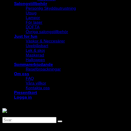
Salongstillbehör
Personlig Skyddsutrustning
Utsug
Lampor
För laser
DOFTA
Övriga salongstillbehör
Just for fun
Väskor & Neccesärer
Uppblåsbart
Lek & skoj
Maskerad
Halloween
Sommarerbjudande
Reseförpackningar
Om oss
FAQ
Våra villkor
Kontakta oss
Presentkort
Logga in