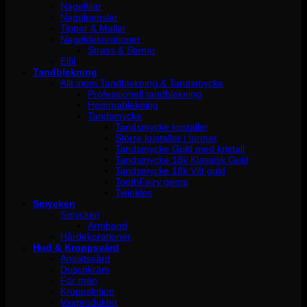
Nagelfilar
Nagelpenslar
Tippar & Mallar
Nageldekorationer
Strass & Stenar
Elfil
Tandblekning
Allt inom Tandblekning & Tandsmycke
Professionell tandblekning
Hemmablekning
Tandsmycke
Tandsmycke kristaller
Större kristaller i former
Tandsmycke Guld med kristall
Tandsmycke 18k Klassisk Guld
Tandsmycke 18k Vitt guld
ToothFairy gems
Twinkles
Smycken
Smycken
Armband
Hårdekorationer
Hud & Kroppsvård
Ansiktsvård
Duschkräm
För män
Kroppslotion
Vaxprodukter