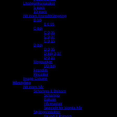
Lösögonfranspaket
5-pack
10-pack
Allt inom Fransförlängning
B-böj
B 0.05
C-böj
C 0,05
C 0,07
C 0,15
D-böj
D 0,05
D-böj 0,07
D 0,15
Megavolym
DD-böj
Franslim
Pincetter
Image Column
Hårstyling
Allt inom hår
Schampo & Balsam
Schampo
Balsam
Hårmasker
Speciellt för blonda hår
Stylingprodukter
Grund & Primers