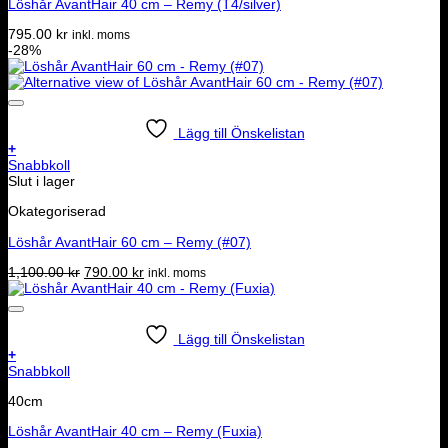
Löshår AvantHair 40 cm – Remy (T4/silver)
795.00
kr
inkl. moms
-28%
Lägg till Önskelistan
+
Snabbkoll
Slut i lager
Okategoriserad
Löshår AvantHair 60 cm – Remy (#07)
Det
Det
1,100.00
kr
790.00
kr
inkl. moms
ursprungliga
nuvarande
priset
priset
var:
är:
1,100.00 kr.
790.00 kr.
Lägg till Önskelistan
+
Snabbkoll
40cm
Löshår AvantHair 40 cm – Remy (Fuxia)