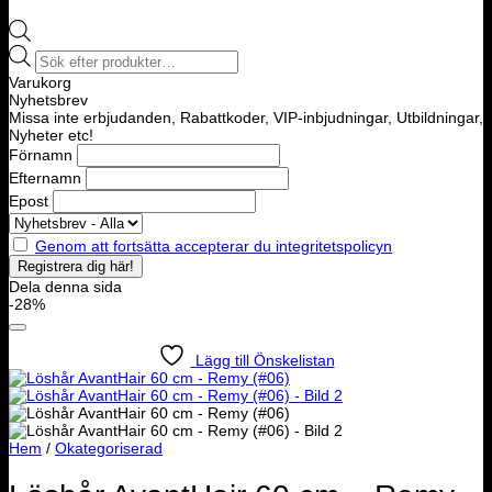
Products
search
Varukorg
Nyhetsbrev
Missa inte erbjudanden, Rabattkoder, VIP-inbjudningar, Utbildningar,
Nyheter etc!
Förnamn
Efternamn
Epost
Genom att fortsätta accepterar du integritetspolicyn
Dela denna sida
-28%
Lägg till Önskelistan
Hem
/
Okategoriserad