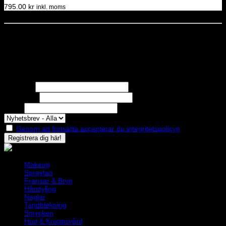
795.00
kr
inkl. moms
Dela denna sida
STOLT MEDLEM I
Nyhetsbrev
Missa inga erbjudanden eller nyheter!
Förnamn
Efternamn
Epost
Genom att fortsätta accepterar du integritetspolicyn
Makeup
Spraytan
Fransar & Bryn
Hårstyling
Naglar
Tandblekning
Smycken
Hud & Kroppsvård