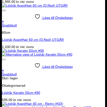
1,995.00
kr
inkl. moms
Lägg till Önskelistan
+
Snabbkoll
60cm
Löshår AvantHair 60 cm (D.Red) UTGÅR
1,100.00
kr
inkl. moms
Lägg till Önskelistan
+
Snabbkoll
Slut i lager
Okategoriserad
Löshår Keratin 50cm #90
595.00
kr
inkl. moms