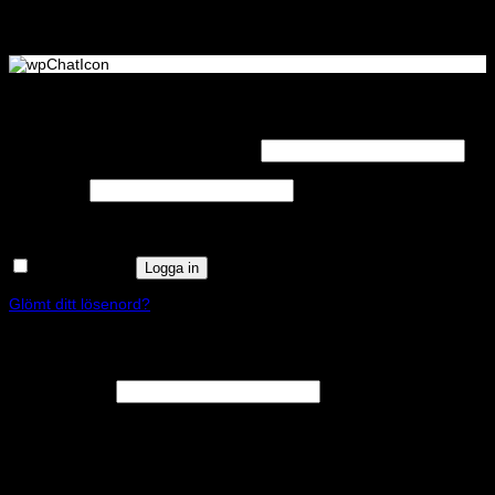
Logga in
Obligatoriskt
Användarnamn eller e-postadress
*
Obligatoriskt
Lösenord
*
Kom ihåg mig
Logga in
Glömt ditt lösenord?
Registrera
Obligatoriskt
E-postadress
*
En länk för att ställa in ett nytt lösenord kommer att skickas till din e-
postadress.