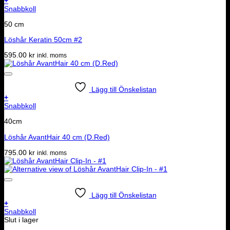
+
Snabbkoll
50 cm
Löshår Keratin 50cm #2
595.00
kr
inkl. moms
Lägg till Önskelistan
+
Snabbkoll
40cm
Löshår AvantHair 40 cm (D.Red)
795.00
kr
inkl. moms
Lägg till Önskelistan
+
Snabbkoll
Slut i lager