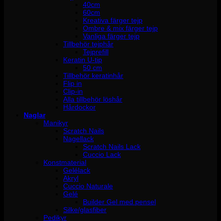
40cm
60cm
Kreativa färger tejp
Ombre & mix färger tejp
Vanliga färger tejp
Tillbehör tejphår
Tejprefill
Keratin U-tip
50 cm
Tillbehör keratinhår
Flip in
Clip-in
Alla tillbehör löshår
Hårdockor
Naglar
Manikyr
Scratch Nails
Nagellack
Scratch Nails Lack
Cuccio Lack
Konstmaterial
Gelélack
Akryl
Cuccio Naturale
Gelé
Builder Gel med pensel
Silke/glasfiber
Pedikyr