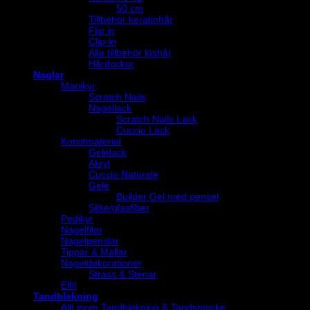
50 cm
Tillbehör keratinhår
Flip in
Clip-in
Alla tillbehör löshår
Hårdockor
Naglar
Manikyr
Scratch Nails
Nagellack
Scratch Nails Lack
Cuccio Lack
Konstmaterial
Gelélack
Akryl
Cuccio Naturale
Gelé
Builder Gel med pensel
Silke/glasfiber
Pedikyr
Nagelfilar
Nagelpenslar
Tippar & Mallar
Nageldekorationer
Strass & Stenar
Elfil
Tandblekning
Allt inom Tandblekning & Tandsmycke