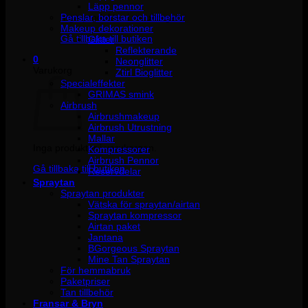
Läpp pennor
Penslar, borstar och tillbehör
Inga produkter i varukorgen.
Makeup dekorationer
Gå tillbaka till butiken
Glitter
Reflekterande
0
Neonglitter
Varukorg
Ztirl Bioglitter
Specialeffekter
GRIMAS smink
Airbrush
Airbrushmakeup
Airbrush Utrustning
Mallar
Inga produkter i varukorgen.
Kompressorer
Airbrush Pennor
Gå tillbaka till butiken
Reservdelar
Spraytan
Spraytan produkter
Vätska för spraytan/airtan
Spraytan kompressor
Airtan paket
Jantana
BGorgeous Spraytan
Mine Tan Spraytan
För hemmabruk
Paketpriser
Tan tillbehör
Fransar & Bryn