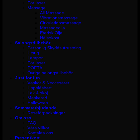
För laser
Massage
All Massage
Vibrationsmassage
Cirkulationsmassage
Massageolja
Eterisk Olja
Hälsokost
Salongstillbehör
Personlig Skyddsutrustning
Utsug
Lampor
För laser
DOFTA
Övriga salongstillbehör
Just for fun
Väskor & Neccesärer
Uppblåsbart
Lek & skoj
Maskerad
Halloween
Sommarerbjudande
Reseförpackningar
Om oss
FAQ
Våra villkor
Kontakta oss
Presentkort