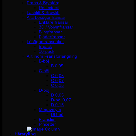
Frans & Brynfärg
Reflectocil
Lashlift & Browlift
Alla Lösögonfransar
Enklare fransar
3D / Volymfransar
Blingfransar
Fjäderfransar
Lösögonfranspaket
5-pack
10-pack
Allt inom Fransförlängning
B-böj
B 0.05
C-böj
C 0,05
C 0,07
C 0,15
D-böj
D 0,05
D-böj 0,07
D 0,15
Megavolym
DD-böj
Franslim
Pincetter
Hårstyling