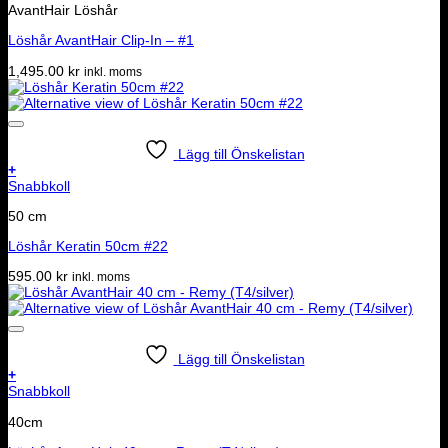
AvantHair Löshår
Löshår AvantHair Clip-In – #1
1,495.00
kr
inkl. moms
Lägg till Önskelistan
+
Snabbkoll
50 cm
Löshår Keratin 50cm #22
595.00
kr
inkl. moms
Lägg till Önskelistan
+
Snabbkoll
40cm