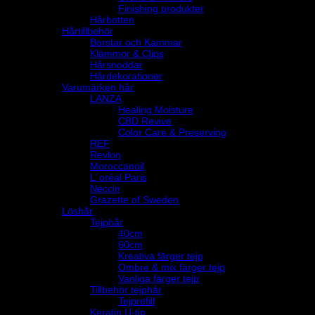
Finishing produkter
Hårbotten
Hårtillbehör
Borstar och Kammar
Klämmor & Clips
Hårsnoddar
Hårdekorationer
Varumärken hår
LANZA
Healing Moisture
CBD Revive
Color Care & Preserving
REF
Revlon
Moroccanoil
L´oréal Paris
Neccin
Grazette of Sweden
Löshår
Tejphår
40cm
60cm
Kreativa färger tejp
Ombre & mix färger tejp
Vanliga färger tejp
Tillbehör tejphår
Tejprefill
Keratin U-tip