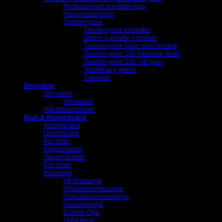
Professionell tandblekning
Hemmablekning
Tandsmycke
Tandsmycke kristaller
Större kristaller i former
Tandsmycke Guld med kristall
Tandsmycke 18k Klassisk Guld
Tandsmycke 18k Vitt guld
ToothFairy gems
Twinkles
Smycken
Smycken
Armband
Hårdekorationer
Hud & Kroppsvård
Ansiktsvård
Duschkräm
För män
Kroppslotion
Vaxprodukter
För laser
Massage
All Massage
Vibrationsmassage
Cirkulationsmassage
Massageolja
Eterisk Olja
Hälsokost