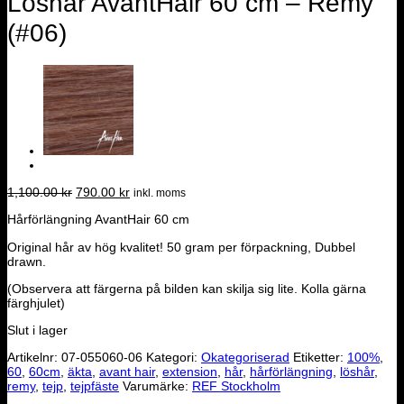
Löshår AvantHair 60 cm – Remy
(#06)
Det
Det
1,100.00
kr
790.00
kr
inkl. moms
ursprungliga
nuvarande
Hårförlängning AvantHair 60 cm
priset
priset
var:
är:
Original hår av hög kvalitet! 50 gram per förpackning, Dubbel
1,100.00 kr.
790.00 kr.
drawn.
(Observera att färgerna på bilden kan skilja sig lite. Kolla gärna
färghjulet)
Slut i lager
Artikelnr:
07-055060-06
Kategori:
Okategoriserad
Etiketter:
100%
,
60
,
60cm
,
äkta
,
avant hair
,
extension
,
hår
,
hårförlängning
,
löshår
,
remy
,
tejp
,
tejpfäste
Varumärke:
REF Stockholm