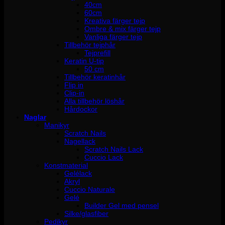
40cm
60cm
Kreativa färger tejp
Ombre & mix färger tejp
Vanliga färger tejp
Tillbehör tejphår
Tejprefill
Keratin U-tip
50 cm
Tillbehör keratinhår
Flip in
Clip-in
Alla tillbehör löshår
Hårdockor
Naglar
Manikyr
Scratch Nails
Nagellack
Scratch Nails Lack
Cuccio Lack
Konstmaterial
Gelélack
Akryl
Cuccio Naturale
Gelé
Builder Gel med pensel
Silke/glasfiber
Pedikyr