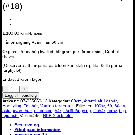
(#18)
1,100.00
kr
inkl. moms
Hårförlängning AvantHair 60 cm
Original hår av hög kvalitet! 50 gram per förpackning, Dubbel
drawn.
(Observera att färgerna på bilden kan skilja sig lite. Kolla gärna
färghjulet)
Endast 2 kvar i lager
Löshår
AvantHair
Lägg till i varukorg
60
Artikelnr:
07-055060-18
Kategorier:
60cm
,
AvantHair Löshår
,
cm
Hårstyling
,
Tejphår
,
Vanliga färger tejp
Etiketter:
100%
,
60
,
60cm
,
-
äkta
,
avant hair
,
extension
,
hår
,
hårförlängning
,
löshår
,
remy
,
tejp
,
Remy
tejpfäste
Varumärke:
REF Stockholm
(#18)
mängd
Beskrivning
Ytterligare information
Recensioner (0)