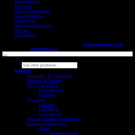
Tandblekning
Smycken
Hud & Kroppsvård
Salongstillbehör
Just for fun
Sommarerbjudande
Om oss
Presentkort
Copyright ©
StylistShopen.se
. Hosted at
Zolexdomains.com
maintained by
WebAdmin.se
Products
search
Makeup
Concealer & Foundation
Skuggor & Paletter
För Ögon & Bryn
Ögonskuggor
För bryn
För läppar
Läppstift
Läppglans
Läpp pennor
Penslar, borstar och tillbehör
Makeup dekorationer
Glitter
Reflekterande