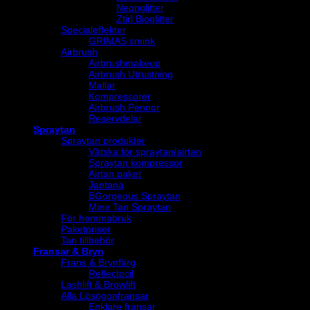
Neonglitter
Ztirl Bioglitter
Specialeffekter
GRIMAS smink
Airbrush
Airbrushmakeup
Airbrush Utrustning
Mallar
Kompressorer
Airbrush Pennor
Reservdelar
Spraytan
Spraytan produkter
Vätska för spraytan/airtan
Spraytan kompressor
Airtan paket
Jantana
BGorgeous Spraytan
Mine Tan Spraytan
För hemmabruk
Paketpriser
Tan tillbehör
Fransar & Bryn
Frans & Brynfärg
Reflectocil
Lashlift & Browlift
Alla Lösögonfransar
Enklare fransar