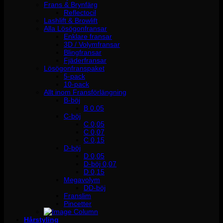
Frans & Brynfärg
Reflectocil
Lashlift & Browlift
Alla Lösögonfransar
Enklare fransar
3D / Volymfransar
Blingfransar
Fjäderfransar
Lösögonfranspaket
5-pack
10-pack
Allt inom Fransförlängning
B-böj
B 0.05
C-böj
C 0,05
C 0,07
C 0,15
D-böj
D 0,05
D-böj 0,07
D 0,15
Megavolym
DD-böj
Franslim
Pincetter
Hårstyling