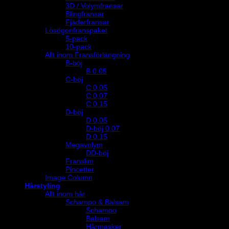
3D / Volymfransar
Blingfransar
Fjäderfransar
Lösögonfranspaket
5-pack
10-pack
Allt inom Fransförlängning
B-böj
B 0.05
C-böj
C 0,05
C 0,07
C 0,15
D-böj
D 0,05
D-böj 0,07
D 0,15
Megavolym
DD-böj
Franslim
Pincetter
Image Column
Hårstyling
Allt inom hår
Schampo & Balsam
Schampo
Balsam
Hårmasker