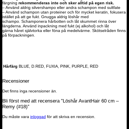
färgning
rekommenderas inte och sker alltid på egen risk.
– Använd aldrig silvershampo eller andra schampon med sultfate
– Använd schampon utan proteiner och för mycket keratin, fokusera
istället på att ge fukt. Gnugga aldrig löshår med
schampo. Schamponera hårbotten och låt skummet rinna över
längderna. Använd inpackning med fukt (ej alkohol) och låt
gärna håret självtorka eller föna på medelvärme. Skötselråden finns
på förpackningen.
Hårfärg
BLUE, D.RED, FUXIA, PINK, PURPLE, RED
Recensioner
Det finns inga recensioner än.
Bli först med att recensera ”Löshår AvantHair 60 cm –
Remy (#18)”
Du måste vara
inloggad
för att skriva en recension.