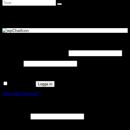
Logga in
Obligatoriskt
Användarnamn eller e-postadress
*
Obligatoriskt
Lösenord
*
Kom ihåg mig
Logga in
Glömt ditt lösenord?
Registrera
Obligatoriskt
E-postadress
*
En länk för att ställa in ett nytt lösenord kommer att skickas till din e-