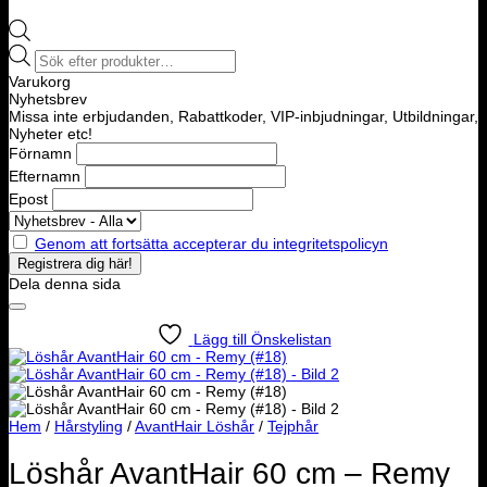
Products
search
Varukorg
Nyhetsbrev
Missa inte erbjudanden, Rabattkoder, VIP-inbjudningar, Utbildningar,
Nyheter etc!
Förnamn
Efternamn
Epost
Genom att fortsätta accepterar du integritetspolicyn
Dela denna sida
Lägg till Önskelistan
Hem
/
Hårstyling
/
AvantHair Löshår
/
Tejphår
Löshår AvantHair 60 cm – Remy