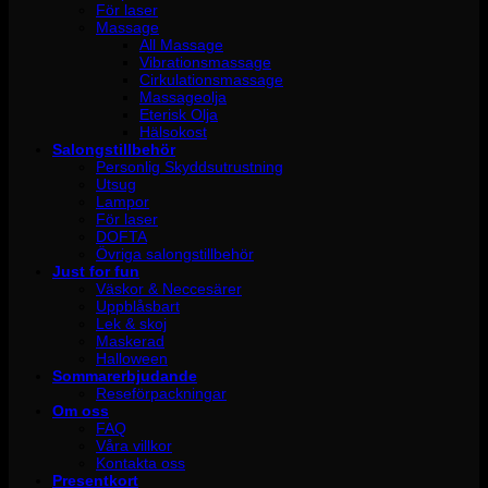
För laser
Massage
All Massage
Vibrationsmassage
Cirkulationsmassage
Massageolja
Eterisk Olja
Hälsokost
Salongstillbehör
Personlig Skyddsutrustning
Utsug
Lampor
För laser
DOFTA
Övriga salongstillbehör
Just for fun
Väskor & Neccesärer
Uppblåsbart
Lek & skoj
Maskerad
Halloween
Sommarerbjudande
Reseförpackningar
Om oss
FAQ
Våra villkor
Kontakta oss
Presentkort