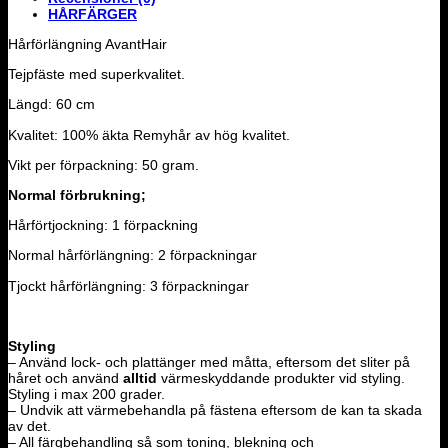
HÅRFÄRGER
Hårförlängning AvantHair
Tejpfäste med superkvalitet.
Längd: 60 cm
Kvalitet: 100% äkta Remyhår av hög kvalitet.
Vikt per förpackning: 50 gram.
Normal förbrukning;
Hårförtjockning: 1 förpackning
Normal hårförlängning: 2 förpackningar
Tjockt hårförlängning: 3 förpackningar
Styling
– Använd lock- och plattänger med måtta, eftersom det sliter på
håret och använd
alltid
värmeskyddande produkter vid styling.
Styling i max 200 grader.
– Undvik att värmebehandla på fästena eftersom de kan ta skada
av det.
– All färgbehandling så som toning, blekning och