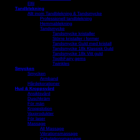
Elfil
Tandblekning
Allt inom Tandblekning & Tandsmycke
Professionell tandblekning
Hemmablekning
Tandsmycke
Tandsmycke kristaller
Större kristaller i former
Tandsmycke Guld med kristall
Tandsmycke 18k Klassisk Guld
Tandsmycke 18k Vitt guld
ToothFairy gems
Twinkles
Smycken
Smycken
Armband
Hårdekorationer
Hud & Kroppsvård
Ansiktsvård
Duschkräm
För män
Kroppslotion
Vaxprodukter
För laser
Massage
All Massage
Vibrationsmassage
Cirkulationsmassage