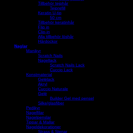
Tillbehör tejphår
Tejprefill
Keratin U-tip
50 cm
Tillbehör keratinhår
Flip in
Clip-in
Alla tillbehör löshår
Hårdockor
Naglar
Manikyr
Scratch Nails
Nagellack
Scratch Nails Lack
Cuccio Lack
Konstmaterial
Gelélack
Akryl
Cuccio Naturale
Gelé
Builder Gel med pensel
Silke/glasfiber
Pedikyr
Nagelfilar
Nagelpenslar
Tippar & Mallar
Nageldekorationer
Strass & Stenar