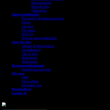
Massageolja
Eterisk Olja
Hälsokost
Salongstillbehör
Personlig Skyddsutrustning
Utsug
Lampor
För laser
DOFTA
Övriga salongstillbehör
Just for fun
Väskor & Neccesärer
Uppblåsbart
Lek & skoj
Maskerad
Halloween
Sommarerbjudande
Reseförpackningar
Om oss
FAQ
Våra villkor
Kontakta oss
Presentkort
Logga in