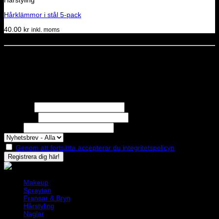
Hårstyling
Hårklämmor i stål 5-pack
40.00
kr
inkl. moms
Dela denna sida
STOLT MEDLEM I
Nyhetsbrev
Missa inga erbjudanden eller nyheter!
Förnamn
Efternamn
Epost
Genom att fortsätta accepterar du integritetspolicyn
Makeup
Spraytan
Fransar & Bryn
Hårstyling
Naglar