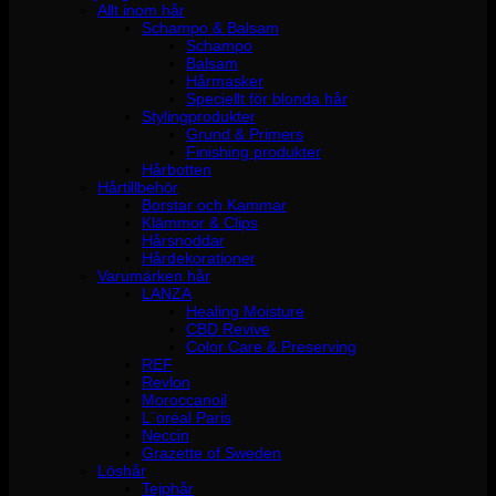
Allt inom hår
Schampo & Balsam
Schampo
Balsam
Hårmasker
Speciellt för blonda hår
Stylingprodukter
Grund & Primers
Finishing produkter
Hårbotten
Hårtillbehör
Borstar och Kammar
Klämmor & Clips
Hårsnoddar
Hårdekorationer
Varumärken hår
LANZA
Healing Moisture
CBD Revive
Color Care & Preserving
REF
Revlon
Moroccanoil
L´oréal Paris
Neccin
Grazette of Sweden
Löshår
Tejphår