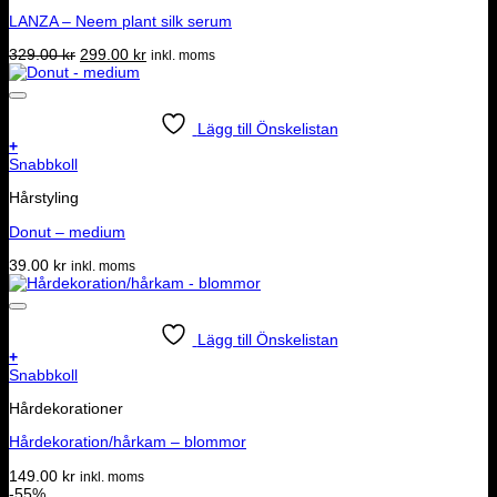
LANZA – Neem plant silk serum
Det
Det
329.00
kr
299.00
kr
inkl. moms
ursprungliga
nuvarande
priset
priset
var:
är:
329.00 kr.
299.00 kr.
Lägg till Önskelistan
+
Snabbkoll
Hårstyling
Donut – medium
39.00
kr
inkl. moms
Lägg till Önskelistan
+
Snabbkoll
Hårdekorationer
Hårdekoration/hårkam – blommor
149.00
kr
inkl. moms
-55%