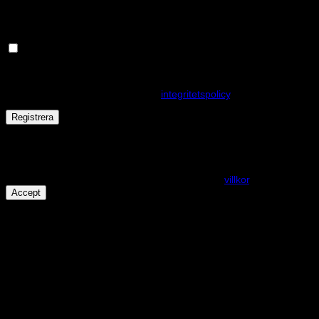
postadress.
Håll dig uppdaterad om nyheter och våra rea kampanjer
Dina personuppgifter kommer användas för att förbättra din
upplevelse på webbplatsen, hantera åtkomst till ditt konto och för
andra ändamål som beskrivs i vår
integritetspolicy
.
Registrera
Får det lov att vara en kaka eller två?
På den här webplatsen använder vi cookies för att alla funktioner
ska fungera som förväntat. För mer info se våra
villkor
.
Accept