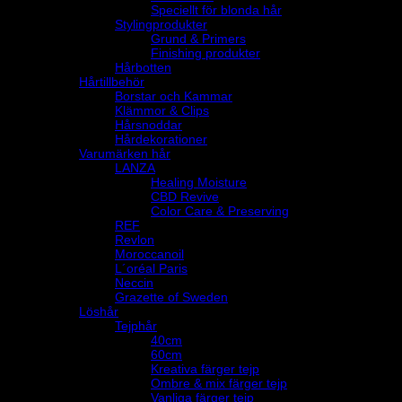
Speciellt för blonda hår
Stylingprodukter
Grund & Primers
Finishing produkter
Hårbotten
Hårtillbehör
Borstar och Kammar
Klämmor & Clips
Hårsnoddar
Hårdekorationer
Varumärken hår
LANZA
Healing Moisture
CBD Revive
Color Care & Preserving
REF
Revlon
Moroccanoil
L´oréal Paris
Neccin
Grazette of Sweden
Löshår
Tejphår
40cm
60cm
Kreativa färger tejp
Ombre & mix färger tejp
Vanliga färger tejp