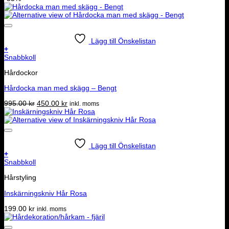
Lägg till Önskelistan
+
Snabbkoll
Hårdockor
Hårdocka man med skägg – Bengt
Det
Det
995.00
kr
450.00
kr
inkl. moms
ursprungliga
nuvarande
priset
priset
var:
är:
995.00 kr.
450.00 kr.
Lägg till Önskelistan
+
Snabbkoll
Hårstyling
Inskärningskniv Hår Rosa
199.00
kr
inkl. moms