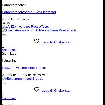
Hårdekorationer
Hårdekoration/hårnål – vita blommor
78.00
kr
inkl. moms
-31%
Lägg till Önskelistan
+
Snabbkoll
Slut i lager
Hårstyling
LANZA – Volume Root effects
Det
Det
289.00
kr
199.00
kr
inkl. moms
ursprungliga
nuvarande
priset
priset
var:
är:
289.00 kr.
199.00 kr.
Lägg till Önskelistan
+
Snabbkoll