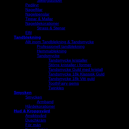
Silke/glasfiber
Pedikyr
Nagelfilar
Nagelpenslar
Tippar & Mallar
Nageldekorationer
Strass & Stenar
Elfil
Tandblekning
Allt inom Tandblekning & Tandsmycke
Professionell tandblekning
Hemmablekning
Tandsmycke
Tandsmycke kristaller
Större kristaller i former
Tandsmycke Guld med kristall
Tandsmycke 18k Klassisk Guld
Tandsmycke 18k Vitt guld
ToothFairy gems
Twinkles
Smycken
Smycken
Armband
Hårdekorationer
Hud & Kroppsvård
Ansiktsvård
Duschkräm
För män