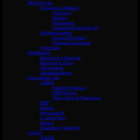
Allt inom hår
Schampo & Balsam
Schampo
Balsam
Hårmasker
Speciellt för blonda hår
Stylingprodukter
Grund & Primers
Finishing produkter
Hårbotten
Hårtillbehör
Borstar och Kammar
Klämmor & Clips
Hårsnoddar
Hårdekorationer
Varumärken hår
LANZA
Healing Moisture
CBD Revive
Color Care & Preserving
REF
Revlon
Moroccanoil
L´oréal Paris
Neccin
Grazette of Sweden
Löshår
Tejphår