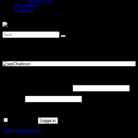
Kontakta oss
Presentkort
Logga in
Logga in
Obligatoriskt
Användarnamn eller e-postadress
*
Obligatoriskt
Lösenord
*
Kom ihåg mig
Logga in
Glömt ditt lösenord?