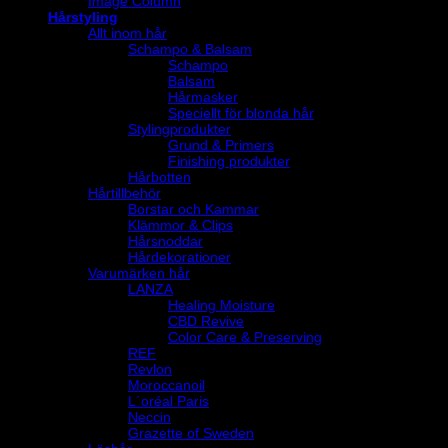
Image Column
Hårstyling
Allt inom hår
Schampo & Balsam
Schampo
Balsam
Hårmasker
Speciellt för blonda hår
Stylingprodukter
Grund & Primers
Finishing produkter
Hårbotten
Hårtillbehör
Borstar och Kammar
Klämmor & Clips
Hårsnoddar
Hårdekorationer
Varumärken hår
LANZA
Healing Moisture
CBD Revive
Color Care & Preserving
REF
Revlon
Moroccanoil
L´oréal Paris
Neccin
Grazette of Sweden