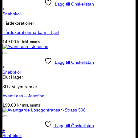
Lägg till Önskelistan
+
Snabbkoll
Hårdekorationer
Hårdekoration/hårkam – fjäril
149.00
kr
inkl. moms
Lägg till Önskelistan
+
Snabbkoll
Slut i lager
3D / Volymfransar
AvantLash – Josefine
199.00
kr
inkl. moms
Lägg till Önskelistan
+
Snabbkoll