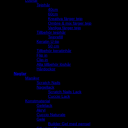
Löshår
Tejphår
40cm
60cm
Kreativa färger tejp
Ombre & mix färger tejp
Vanliga färger tejp
Tillbehör tejphår
Tejprefill
Keratin U-tip
50 cm
Tillbehör keratinhår
Flip in
Clip-in
Alla tillbehör löshår
Hårdockor
Naglar
Manikyr
Scratch Nails
Nagellack
Scratch Nails Lack
Cuccio Lack
Konstmaterial
Gelélack
Akryl
Cuccio Naturale
Gelé
Builder Gel med pensel