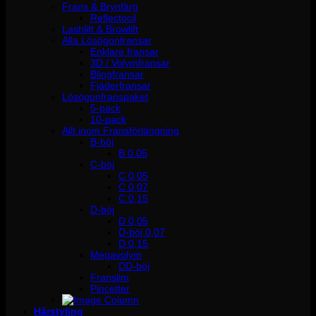
Frans & Brynfärg
Reflectocil
Lashlift & Browlift
Alla Lösögonfransar
Enklare fransar
3D / Volymfransar
Blingfransar
Fjäderfransar
Lösögonfranspaket
5-pack
10-pack
Allt inom Fransförlängning
B-böj
B 0.05
C-böj
C 0,05
C 0,07
C 0,15
D-böj
D 0,05
D-böj 0,07
D 0,15
Megavolym
DD-böj
Franslim
Pincetter
Hårstyling