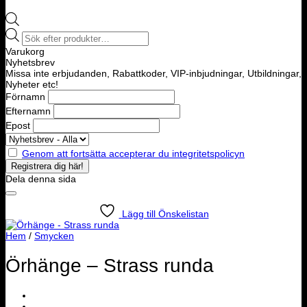
Products
search
Varukorg
Nyhetsbrev
Missa inte erbjudanden, Rabattkoder, VIP-inbjudningar, Utbildningar,
Nyheter etc!
Förnamn
Efternamn
Epost
Genom att fortsätta accepterar du integritetspolicyn
Dela denna sida
Lägg till Önskelistan
Hem
/
Smycken
Örhänge – Strass runda