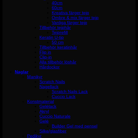
40cm
60cm
Kreativa färger tejp
Ombre & mix färger tejp
Vanliga färger tejp
Tillbehör tejphår
Tejprefill
Keratin U-tip
50 cm
Tillbehör keratinhår
Flip in
Clip-in
Alla tillbehör löshår
Hårdockor
Naglar
Manikyr
Scratch Nails
Nagellack
Scratch Nails Lack
Cuccio Lack
Konstmaterial
Gelélack
Akryl
Cuccio Naturale
Gelé
Builder Gel med pensel
Silke/glasfiber
Pedikyr