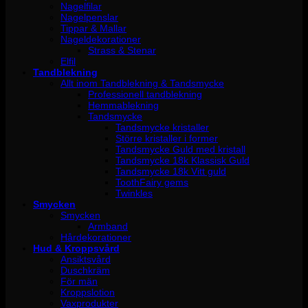
Nagelfilar
Nagelpenslar
Tippar & Mallar
Nageldekorationer
Strass & Stenar
Elfil
Tandblekning
Allt inom Tandblekning & Tandsmycke
Professionell tandblekning
Hemmablekning
Tandsmycke
Tandsmycke kristaller
Större kristaller i former
Tandsmycke Guld med kristall
Tandsmycke 18k Klassisk Guld
Tandsmycke 18k Vitt guld
ToothFairy gems
Twinkles
Smycken
Smycken
Armband
Hårdekorationer
Hud & Kroppsvård
Ansiktsvård
Duschkräm
För män
Kroppslotion
Vaxprodukter