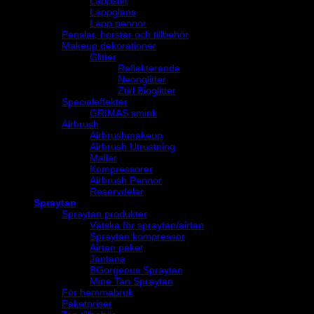
Läppstift
Läppglans
Läpp pennor
Penslar, borstar och tillbehör
Makeup dekorationer
Glitter
Reflekterande
Neonglitter
Ztirl Bioglitter
Specialeffekter
GRIMAS smink
Airbrush
Airbrushmakeup
Airbrush Utrustning
Mallar
Kompressorer
Airbrush Pennor
Reservdelar
Spraytan
Spraytan produkter
Vätska för spraytan/airtan
Spraytan kompressor
Airtan paket
Jantana
BGorgeous Spraytan
Mine Tan Spraytan
För hemmabruk
Paketpriser