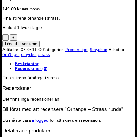
149.00
kr
inkl. moms
Fina stilrena örhänge i strass.
Endast 1 kvar i lager
Örhänge
-
Lägg till i varukorg
Strass
Artikelnr:
07-0411-O
Kategorier:
Presenttips
,
Smycken
Etiketter:
runda
örhänge
,
smycke
,
strass
mängd
Beskrivning
Recensioner (0)
Fina stilrena örhänge i strass.
Recensioner
Det finns inga recensioner än.
Bli först med att recensera ”Örhänge – Strass runda”
Du måste vara
inloggad
för att skriva en recension.
Relaterade produkter