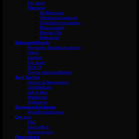
För laser
Massage
All Massage
Vibrationsmassage
Cirkulationsmassage
Massageolja
Eterisk Olja
Hälsokost
Salongstillbehör
Personlig Skyddsutrustning
Utsug
Lampor
För laser
DOFTA
Övriga salongstillbehör
Just for fun
Väskor & Neccesärer
Uppblåsbart
Lek & skoj
Maskerad
Halloween
Sommarerbjudande
Reseförpackningar
Om oss
FAQ
Våra villkor
Kontakta oss
Presentkort