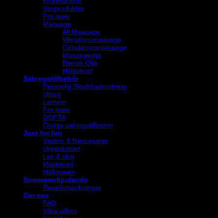
Kroppslotion
Vaxprodukter
För laser
Massage
All Massage
Vibrationsmassage
Cirkulationsmassage
Massageolja
Eterisk Olja
Hälsokost
Salongstillbehör
Personlig Skyddsutrustning
Utsug
Lampor
För laser
DOFTA
Övriga salongstillbehör
Just for fun
Väskor & Neccesärer
Uppblåsbart
Lek & skoj
Maskerad
Halloween
Sommarerbjudande
Reseförpackningar
Om oss
FAQ
Våra villkor