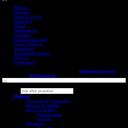
Makeup
Spraytan
Fransar & Bryn
Hårstyling
Naglar
Tandblekning
Smycken
Hud & Kroppsvård
Salongstillbehör
Just for fun
Sommarerbjudande
Om oss
Presentkort
Copyright ©
StylistShopen.se
. Hosted at
Zolexdomains.com
maintained by
WebAdmin.se
Products
search
Makeup
Concealer & Foundation
Skuggor & Paletter
För Ögon & Bryn
Ögonskuggor
För bryn
För läppar