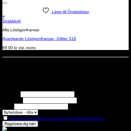
Lägg till Önskelistan
+
Snabbkoll
Alla Lösögonfransar
Avantgarde Lösögonfransar -Glitter 518
89.00
kr
inkl. moms
Dela denna sida
STOLT MEDLEM I
Nyhetsbrev
Missa inga erbjudanden eller nyheter!
Förnamn
Efternamn
Epost
Genom att fortsätta accepterar du integritetspolicyn