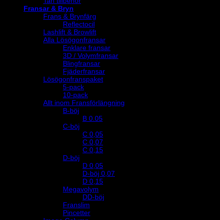
Tan tillbehör
Fransar & Bryn
Frans & Brynfärg
Reflectocil
Lashlift & Browlift
Alla Lösögonfransar
Enklare fransar
3D / Volymfransar
Blingfransar
Fjäderfransar
Lösögonfranspaket
5-pack
10-pack
Allt inom Fransförlängning
B-böj
B 0.05
C-böj
C 0,05
C 0,07
C 0,15
D-böj
D 0,05
D-böj 0,07
D 0,15
Megavolym
DD-böj
Franslim
Pincetter