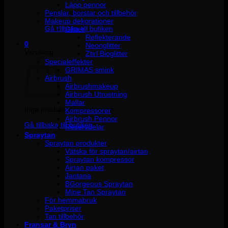
Läpp pennor
Penslar, borstar och tillbehör
Inga produkter i varukorgen.
Makeup dekorationer
Gå tillbaka till butiken
Glitter
Reflekterande
0
Neonglitter
Varukorg
Ztirl Bioglitter
Specialeffekter
GRIMAS smink
Airbrush
Airbrushmakeup
Airbrush Utrustning
Mallar
Inga produkter i varukorgen.
Kompressorer
Airbrush Pennor
Gå tillbaka till butiken
Reservdelar
Spraytan
Spraytan produkter
Vätska för spraytan/airtan
Spraytan kompressor
Airtan paket
Jantana
BGorgeous Spraytan
Mine Tan Spraytan
För hemmabruk
Paketpriser
Tan tillbehör
Fransar & Bryn