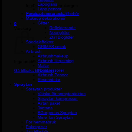
Läppglans
Inga produkter i varukorgen.
Läpp pennor
Penslar, borstar och tillbehör
Gå tillbaka till butiken
Makeup dekorationer
Glitter
0
Reflekterande
Varukorg
Neonglitter
Ztirl Bioglitter
Specialeffekter
GRIMAS smink
Airbrush
Airbrushmakeup
Airbrush Utrustning
Inga produkter i varukorgen.
Mallar
Kompressorer
Gå tillbaka till butiken
Airbrush Pennor
Reservdelar
Spraytan
Spraytan produkter
Vätska för spraytan/airtan
Spraytan kompressor
Airtan paket
Jantana
BGorgeous Spraytan
Mine Tan Spraytan
För hemmabruk
Paketpriser
Tan tillbehör