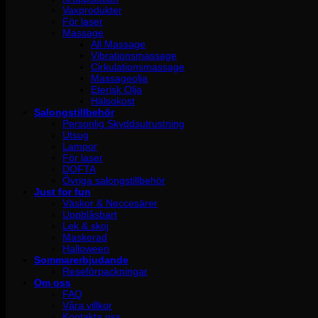
Vaxprodukter
För laser
Massage
All Massage
Vibrationsmassage
Cirkulationsmassage
Massageolja
Eterisk Olja
Hälsokost
Salongstillbehör
Personlig Skyddsutrustning
Utsug
Lampor
För laser
DOFTA
Övriga salongstillbehör
Just for fun
Väskor & Neccesärer
Uppblåsbart
Lek & skoj
Maskerad
Halloween
Sommarerbjudande
Reseförpackningar
Om oss
FAQ
Våra villkor
Kontakta oss