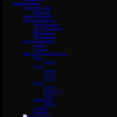
Fransar & Bryn
Frans & Brynfärg
Reflectocil
Lashlift & Browlift
Alla Lösögonfransar
Enklare fransar
3D / Volymfransar
Blingfransar
Fjäderfransar
Lösögonfranspaket
5-pack
10-pack
Allt inom Fransförlängning
B-böj
B 0.05
C-böj
C 0,05
C 0,07
C 0,15
D-böj
D 0,05
D-böj 0,07
D 0,15
Megavolym
DD-böj
Franslim
Pincetter