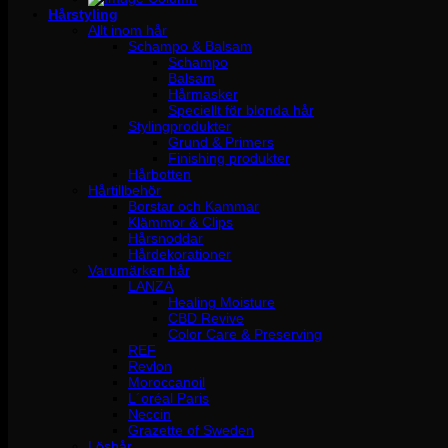
Hårstyling
Allt inom hår
Schampo & Balsam
Schampo
Balsam
Hårmasker
Speciellt för blonda hår
Stylingprodukter
Grund & Primers
Finishing produkter
Hårbotten
Hårtillbehör
Borstar och Kammar
Klämmor & Clips
Hårsnoddar
Hårdekorationer
Varumärken hår
LANZA
Healing Moisture
CBD Revive
Color Care & Preserving
REF
Revlon
Moroccanoil
L´oréal Paris
Neccin
Grazette of Sweden
Löshår