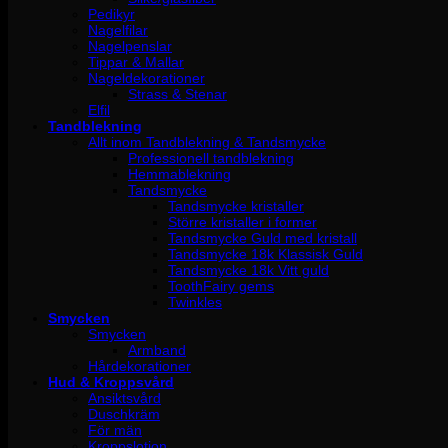
Pedikyr
Nagelfilar
Nagelpenslar
Tippar & Mallar
Nageldekorationer
Strass & Stenar
Elfil
Tandblekning
Allt inom Tandblekning & Tandsmycke
Professionell tandblekning
Hemmablekning
Tandsmycke
Tandsmycke kristaller
Större kristaller i former
Tandsmycke Guld med kristall
Tandsmycke 18k Klassisk Guld
Tandsmycke 18k Vitt guld
ToothFairy gems
Twinkles
Smycken
Smycken
Armband
Hårdekorationer
Hud & Kroppsvård
Ansiktsvård
Duschkräm
För män
Kroppslotion