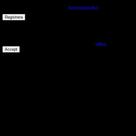
upplevelse på webbplatsen, hantera åtkomst till ditt konto och för
andra ändamål som beskrivs i vår
integritetspolicy
.
Registrera
Får det lov att vara en kaka eller två?
På den här webplatsen använder vi cookies för att alla funktioner
ska fungera som förväntat. För mer info se våra
villkor
.
Accept