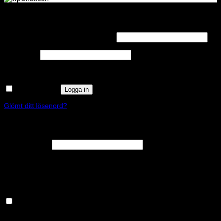
Logga in
Obligatoriskt
Användarnamn eller e-postadress
*
Obligatoriskt
Lösenord
*
Kom ihåg mig
Logga in
Glömt ditt lösenord?
Registrera
Obligatoriskt
E-postadress
*
En länk för att ställa in ett nytt lösenord kommer att skickas till din e-
postadress.
Håll dig uppdaterad om nyheter och våra rea kampanjer
Dina personuppgifter kommer användas för att förbättra din