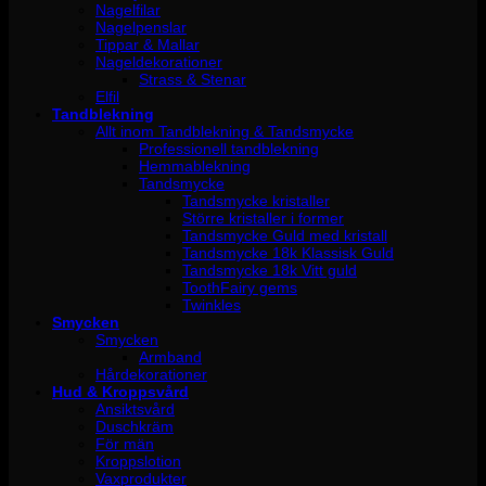
Nagelfilar
Nagelpenslar
Tippar & Mallar
Nageldekorationer
Strass & Stenar
Elfil
Tandblekning
Allt inom Tandblekning & Tandsmycke
Professionell tandblekning
Hemmablekning
Tandsmycke
Tandsmycke kristaller
Större kristaller i former
Tandsmycke Guld med kristall
Tandsmycke 18k Klassisk Guld
Tandsmycke 18k Vitt guld
ToothFairy gems
Twinkles
Smycken
Smycken
Armband
Hårdekorationer
Hud & Kroppsvård
Ansiktsvård
Duschkräm
För män
Kroppslotion
Vaxprodukter