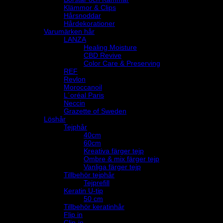
Klämmor & Clips
Hårsnoddar
Hårdekorationer
Varumärken hår
LANZA
Healing Moisture
CBD Revive
Color Care & Preserving
REF
Revlon
Moroccanoil
L´oréal Paris
Neccin
Grazette of Sweden
Löshår
Tejphår
40cm
60cm
Kreativa färger tejp
Ombre & mix färger tejp
Vanliga färger tejp
Tillbehör tejphår
Tejprefill
Keratin U-tip
50 cm
Tillbehör keratinhår
Flip in
Clip-in