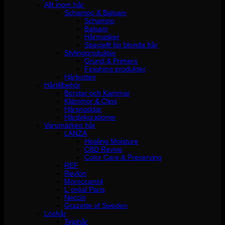
Allt inom hår
Schampo & Balsam
Schampo
Balsam
Hårmasker
Speciellt för blonda hår
Stylingprodukter
Grund & Primers
Finishing produkter
Hårbotten
Hårtillbehör
Borstar och Kammar
Klämmor & Clips
Hårsnoddar
Hårdekorationer
Varumärken hår
LANZA
Healing Moisture
CBD Revive
Color Care & Preserving
REF
Revlon
Moroccanoil
L´oréal Paris
Neccin
Grazette of Sweden
Löshår
Tejphår