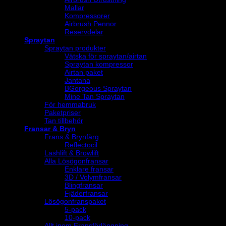
Mallar
Kompressorer
Airbrush Pennor
Reservdelar
Spraytan
Spraytan produkter
Vätska för spraytan/airtan
Spraytan kompressor
Airtan paket
Jantana
BGorgeous Spraytan
Mine Tan Spraytan
För hemmabruk
Paketpriser
Tan tillbehör
Fransar & Bryn
Frans & Brynfärg
Reflectocil
Lashlift & Browlift
Alla Lösögonfransar
Enklare fransar
3D / Volymfransar
Blingfransar
Fjäderfransar
Lösögonfranspaket
5-pack
10-pack
Allt inom Fransförlängning