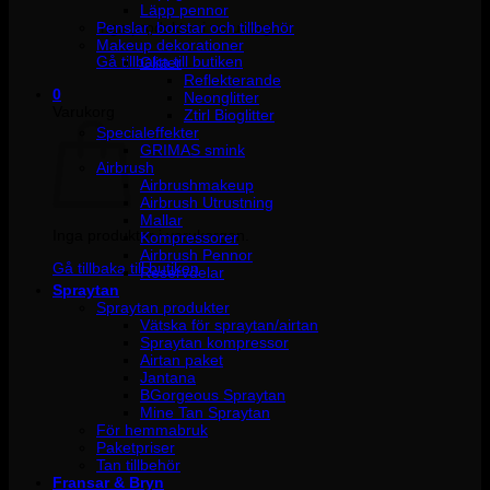
Läpp pennor
Penslar, borstar och tillbehör
Inga produkter i varukorgen.
Makeup dekorationer
Gå tillbaka till butiken
Glitter
Reflekterande
0
Neonglitter
Varukorg
Ztirl Bioglitter
Specialeffekter
GRIMAS smink
Airbrush
Airbrushmakeup
Airbrush Utrustning
Mallar
Inga produkter i varukorgen.
Kompressorer
Airbrush Pennor
Gå tillbaka till butiken
Reservdelar
Spraytan
Spraytan produkter
Vätska för spraytan/airtan
Spraytan kompressor
Airtan paket
Jantana
BGorgeous Spraytan
Mine Tan Spraytan
För hemmabruk
Paketpriser
Tan tillbehör
Fransar & Bryn