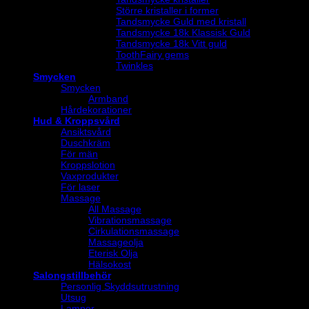
Större kristaller i former
Tandsmycke Guld med kristall
Tandsmycke 18k Klassisk Guld
Tandsmycke 18k Vitt guld
ToothFairy gems
Twinkles
Smycken
Smycken
Armband
Hårdekorationer
Hud & Kroppsvård
Ansiktsvård
Duschkräm
För män
Kroppslotion
Vaxprodukter
För laser
Massage
All Massage
Vibrationsmassage
Cirkulationsmassage
Massageolja
Eterisk Olja
Hälsokost
Salongstillbehör
Personlig Skyddsutrustning
Utsug
Lampor