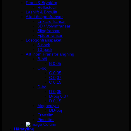
Frans & Brynfärg
Reflectocil
Lashlift & Browlift
Alla Lösögonfransar
Enklare fransar
3D / Volymfransar
Blingfransar
Fjäderfransar
Lösögonfranspaket
5-pack
10-pack
Allt inom Fransförlängning
B-böj
B 0.05
C-böj
C 0,05
C 0,07
C 0,15
D-böj
D 0,05
D-böj 0,07
D 0,15
Megavolym
DD-böj
Franslim
Pincetter
Hårstyling