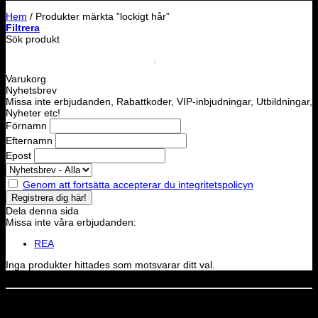
Hem
/
Produkter märkta ”lockigt hår”
Filtrera
Sök produkt
Varukorg
Nyhetsbrev
Missa inte erbjudanden, Rabattkoder, VIP-inbjudningar, Utbildningar,
Nyheter etc!
Förnamn
Efternamn
Epost
Genom att fortsätta accepterar du integritetspolicyn
Dela denna sida
Missa inte våra erbjudanden:
REA
Inga produkter hittades som motsvarar ditt val.
Dela denna sida
STOLT MEDLEM I