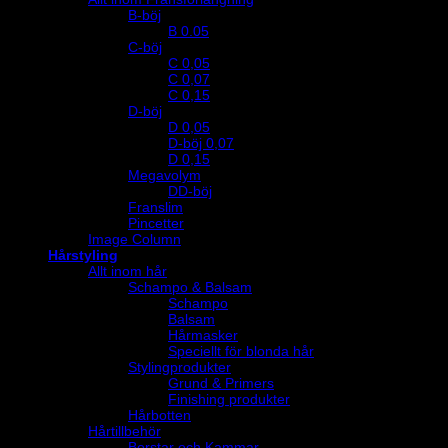
B-böj
B 0.05
C-böj
C 0,05
C 0,07
C 0,15
D-böj
D 0,05
D-böj 0,07
D 0,15
Megavolym
DD-böj
Franslim
Pincetter
Image Column
Hårstyling
Allt inom hår
Schampo & Balsam
Schampo
Balsam
Hårmasker
Speciellt för blonda hår
Stylingprodukter
Grund & Primers
Finishing produkter
Hårbotten
Hårtillbehör
Borstar och Kammar