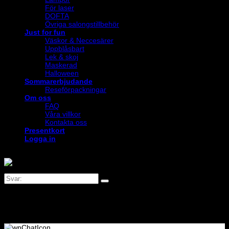
För laser
DOFTA
Övriga salongstillbehör
Just for fun
Väskor & Neccesärer
Uppblåsbart
Lek & skoj
Maskerad
Halloween
Sommarerbjudande
Reseförpackningar
Om oss
FAQ
Våra villkor
Kontakta oss
Presentkort
Logga in