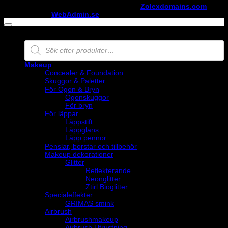
Copyright ©
StylistShopen.se
. Hosted at
Zolexdomains.com
maintained by
WebAdmin.se
Products
search
Makeup
Concealer & Foundation
Skuggor & Paletter
För Ögon & Bryn
Ögonskuggor
För bryn
För läppar
Läppstift
Läppglans
Läpp pennor
Penslar, borstar och tillbehör
Makeup dekorationer
Glitter
Reflekterande
Neonglitter
Ztirl Bioglitter
Specialeffekter
GRIMAS smink
Airbrush
Airbrushmakeup
Airbrush Utrustning