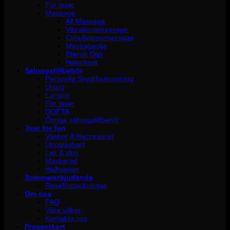
För laser
Massage
All Massage
Vibrationsmassage
Cirkulationsmassage
Massageolja
Eterisk Olja
Hälsokost
Salongstillbehör
Personlig Skyddsutrustning
Utsug
Lampor
För laser
DOFTA
Övriga salongstillbehör
Just for fun
Väskor & Neccesärer
Uppblåsbart
Lek & skoj
Maskerad
Halloween
Sommarerbjudande
Reseförpackningar
Om oss
FAQ
Våra villkor
Kontakta oss
Presentkort