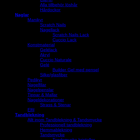
Alla tillbehör löshår
Hårdockor
Naglar
Manikyr
Scratch Nails
Nagellack
Scratch Nails Lack
Cuccio Lack
Konstmaterial
Gelélack
Akryl
Cuccio Naturale
Gelé
Builder Gel med pensel
Silke/glasfiber
Pedikyr
Nagelfilar
Nagelpenslar
Tippar & Mallar
Nageldekorationer
Strass & Stenar
Elfil
Tandblekning
Allt inom Tandblekning & Tandsmycke
Professionell tandblekning
Hemmablekning
Tandsmycke
Tandsmycke kristaller