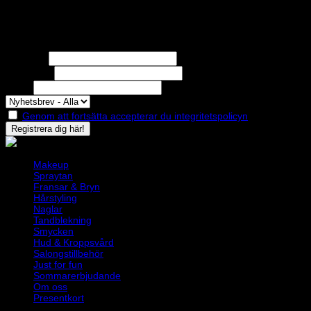
Nyhetsbrev
Missa inga erbjudanden eller nyheter!
Förnamn
Efternamn
Epost
Genom att fortsätta accepterar du integritetspolicyn
Makeup
Spraytan
Fransar & Bryn
Hårstyling
Naglar
Tandblekning
Smycken
Hud & Kroppsvård
Salongstillbehör
Just for fun
Sommarerbjudande
Om oss
Presentkort