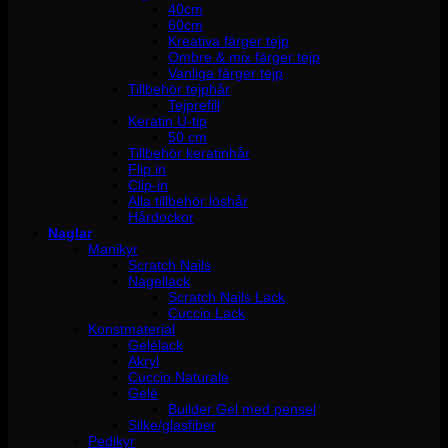
40cm
60cm
Kreativa färger tejp
Ombre & mix färger tejp
Vanliga färger tejp
Tillbehör tejphår
Tejprefill
Keratin U-tip
50 cm
Tillbehör keratinhår
Flip in
Clip-in
Alla tillbehör löshår
Hårdockor
Naglar
Manikyr
Scratch Nails
Nagellack
Scratch Nails Lack
Cuccio Lack
Konstmaterial
Gelélack
Akryl
Cuccio Naturale
Gelé
Builder Gel med pensel
Silke/glasfiber
Pedikyr