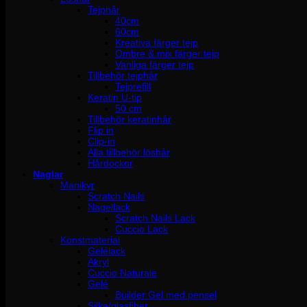
Tejphår
40cm
60cm
Kreativa färger tejp
Ombre & mix färger tejp
Vanliga färger tejp
Tillbehör tejphår
Tejprefill
Keratin U-tip
50 cm
Tillbehör keratinhår
Flip in
Clip-in
Alla tillbehör löshår
Hårdockor
Naglar
Manikyr
Scratch Nails
Nagellack
Scratch Nails Lack
Cuccio Lack
Konstmaterial
Gelélack
Akryl
Cuccio Naturale
Gelé
Builder Gel med pensel
Silke/glasfiber