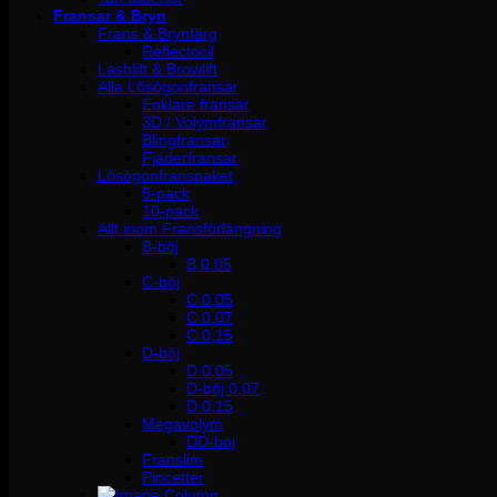
Fransar & Bryn
Frans & Brynfärg
Reflectocil
Lashlift & Browlift
Alla Lösögonfransar
Enklare fransar
3D / Volymfransar
Blingfransar
Fjäderfransar
Lösögonfranspaket
5-pack
10-pack
Allt inom Fransförlängning
B-böj
B 0.05
C-böj
C 0,05
C 0,07
C 0,15
D-böj
D 0,05
D-böj 0,07
D 0,15
Megavolym
DD-böj
Franslim
Pincetter