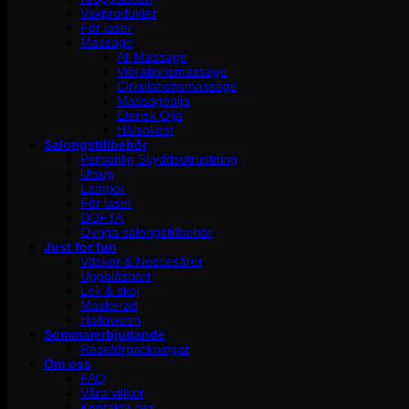
Vaxprodukter
För laser
Massage
All Massage
Vibrationsmassage
Cirkulationsmassage
Massageolja
Eterisk Olja
Hälsokost
Salongstillbehör
Personlig Skyddsutrustning
Utsug
Lampor
För laser
DOFTA
Övriga salongstillbehör
Just for fun
Väskor & Neccesärer
Uppblåsbart
Lek & skoj
Maskerad
Halloween
Sommarerbjudande
Reseförpackningar
Om oss
FAQ
Våra villkor
Kontakta oss