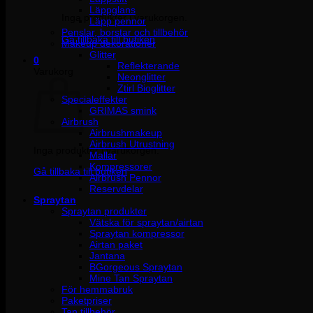
Läppglans
Inga produkter i varukorgen.
Läpp pennor
Penslar, borstar och tillbehör
Gå tillbaka till butiken
Makeup dekorationer
Glitter
0
Reflekterande
Varukorg
Neonglitter
Ztirl Bioglitter
Specialeffekter
GRIMAS smink
Airbrush
Airbrushmakeup
Airbrush Utrustning
Inga produkter i varukorgen.
Mallar
Kompressorer
Gå tillbaka till butiken
Airbrush Pennor
Reservdelar
Spraytan
Spraytan produkter
Vätska för spraytan/airtan
Spraytan kompressor
Airtan paket
Jantana
BGorgeous Spraytan
Mine Tan Spraytan
För hemmabruk
Paketpriser
Tan tillbehör