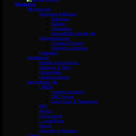
Hårstyling
Allt inom hår
Schampo & Balsam
Schampo
Balsam
Hårmasker
Speciellt för blonda hår
Stylingprodukter
Grund & Primers
Finishing produkter
Hårbotten
Hårtillbehör
Borstar och Kammar
Klämmor & Clips
Hårsnoddar
Hårdekorationer
Varumärken hår
LANZA
Healing Moisture
CBD Revive
Color Care & Preserving
REF
Revlon
Moroccanoil
L´oréal Paris
Neccin
Grazette of Sweden
Löshår