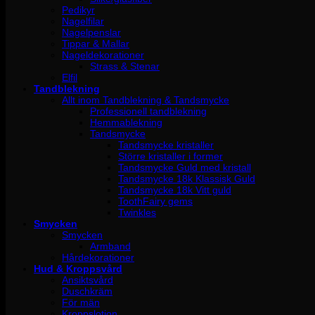
Pedikyr
Nagelfilar
Nagelpenslar
Tippar & Mallar
Nageldekorationer
Strass & Stenar
Elfil
Tandblekning
Allt inom Tandblekning & Tandsmycke
Professionell tandblekning
Hemmablekning
Tandsmycke
Tandsmycke kristaller
Större kristaller i former
Tandsmycke Guld med kristall
Tandsmycke 18k Klassisk Guld
Tandsmycke 18k Vitt guld
ToothFairy gems
Twinkles
Smycken
Smycken
Armband
Hårdekorationer
Hud & Kroppsvård
Ansiktsvård
Duschkräm
För män
Kroppslotion