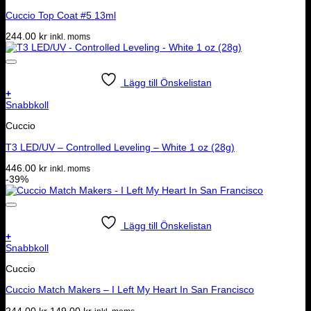
Cuccio Top Coat #5 13ml
244.00
kr
inkl. moms
Lägg till Önskelistan
+
Snabbkoll
Cuccio
T3 LED/UV – Controlled Leveling – White 1 oz (28g)
446.00
kr
inkl. moms
-39%
Lägg till Önskelistan
+
Snabbkoll
Cuccio
Cuccio Match Makers – I Left My Heart In San Francisco
Det
Det
244.00
kr
149.00
kr