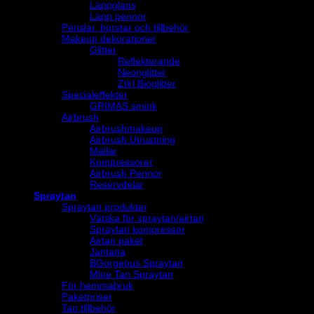
Läppglans
Läpp pennor
Penslar, borstar och tillbehör
Makeup dekorationer
Glitter
Reflekterande
Neonglitter
Ztirl Bioglitter
Specialeffekter
GRIMAS smink
Airbrush
Airbrushmakeup
Airbrush Utrustning
Mallar
Kompressorer
Airbrush Pennor
Reservdelar
Spraytan
Spraytan produkter
Vätska för spraytan/airtan
Spraytan kompressor
Airtan paket
Jantana
BGorgeous Spraytan
Mine Tan Spraytan
För hemmabruk
Paketpriser
Tan tillbehör