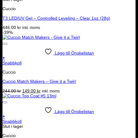
Cuccio
T3 LED/UV Gel – Controlled Leveling – Clear 1oz (28g)
446.00
kr
inkl. moms
-39%
Lägg till Önskelistan
+
Snabbkoll
Cuccio
Cuccio Match Makers – Give it a Twirl
Det
Det
244.00
kr
149.00
kr
inkl. moms
ursprungliga
nuvarande
priset
priset
var:
är:
244.00 kr.
149.00 kr.
Lägg till Önskelistan
+
Snabbkoll
Slut i lager
Cuccio