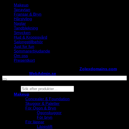
Makeup
Spraytan
Fransar & Bryn
Hårstyling
Naglar
Tandblekning
Smycken
Hud & Kroppsvård
Salongstillbehör
Just for fun
Sommarerbjudande
Om oss
Presentkort
Copyright ©
StylistShopen.se
. Hosted at
Zolexdomains.com
maintained by
WebAdmin.se
Products
search
Makeup
Concealer & Foundation
Skuggor & Paletter
För Ögon & Bryn
Ögonskuggor
För bryn
För läppar
Läppstift