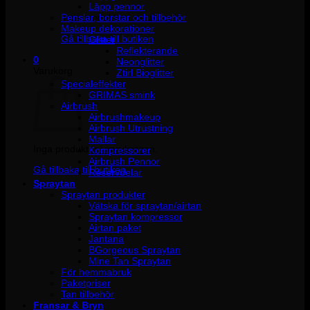
Läpp pennor
Penslar, borstar och tillbehör
Inga produkter i varukorgen.
Makeup dekorationer
Gå tillbaka till butiken
Glitter
Reflekterande
0
Neonglitter
Varukorg
Ztirl Bioglitter
Specialeffekter
GRIMAS smink
Airbrush
Airbrushmakeup
Airbrush Utrustning
Mallar
Inga produkter i varukorgen.
Kompressorer
Airbrush Pennor
Gå tillbaka till butiken
Reservdelar
Spraytan
Spraytan produkter
Vätska för spraytan/airtan
Spraytan kompressor
Airtan paket
Jantana
BGorgeous Spraytan
Mine Tan Spraytan
För hemmabruk
Paketpriser
Tan tillbehör
Fransar & Bryn