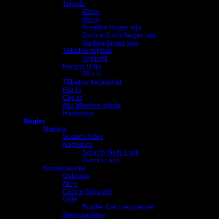
Tejphår
40cm
60cm
Kreativa färger tejp
Ombre & mix färger tejp
Vanliga färger tejp
Tillbehör tejphår
Tejprefill
Keratin U-tip
50 cm
Tillbehör keratinhår
Flip in
Clip-in
Alla tillbehör löshår
Hårdockor
Naglar
Manikyr
Scratch Nails
Nagellack
Scratch Nails Lack
Cuccio Lack
Konstmaterial
Gelélack
Akryl
Cuccio Naturale
Gelé
Builder Gel med pensel
Silke/glasfiber