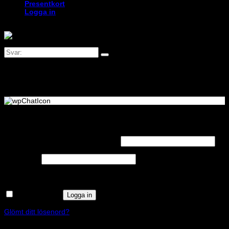
Presentkort
Logga in
Logga in
Obligatoriskt
Användarnamn eller e-postadress
*
Obligatoriskt
Lösenord
*
Kom ihåg mig
Logga in
Glömt ditt lösenord?