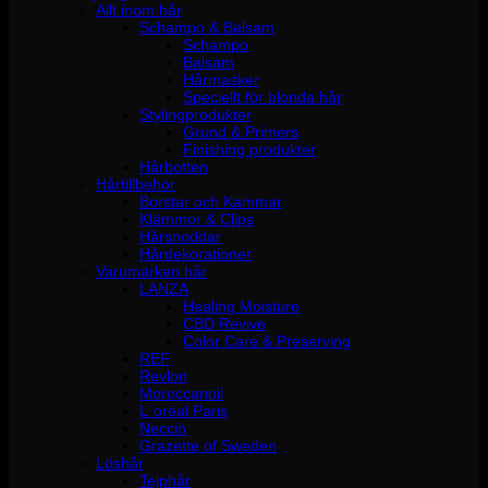
Allt inom hår
Schampo & Balsam
Schampo
Balsam
Hårmasker
Speciellt för blonda hår
Stylingprodukter
Grund & Primers
Finishing produkter
Hårbotten
Hårtillbehör
Borstar och Kammar
Klämmor & Clips
Hårsnoddar
Hårdekorationer
Varumärken hår
LANZA
Healing Moisture
CBD Revive
Color Care & Preserving
REF
Revlon
Moroccanoil
L´oréal Paris
Neccin
Grazette of Sweden
Löshår
Tejphår