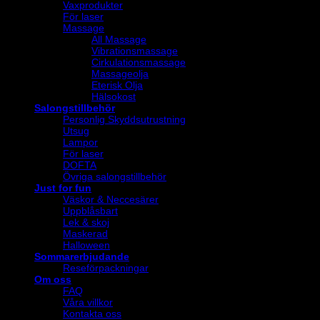
Vaxprodukter
För laser
Massage
All Massage
Vibrationsmassage
Cirkulationsmassage
Massageolja
Eterisk Olja
Hälsokost
Salongstillbehör
Personlig Skyddsutrustning
Utsug
Lampor
För laser
DOFTA
Övriga salongstillbehör
Just for fun
Väskor & Neccesärer
Uppblåsbart
Lek & skoj
Maskerad
Halloween
Sommarerbjudande
Reseförpackningar
Om oss
FAQ
Våra villkor
Kontakta oss