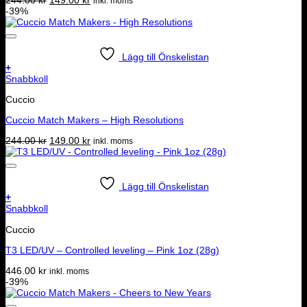
inkl. moms
ursprungliga
nuvarande
-39%
priset
priset
var:
är:
244.00 kr.
149.00 kr.
Lägg till Önskelistan
+
Snabbkoll
Cuccio
Cuccio Match Makers – High Resolutions
Det
Det
244.00
kr
149.00
kr
inkl. moms
ursprungliga
nuvarande
priset
priset
var:
är:
244.00 kr.
149.00 kr.
Lägg till Önskelistan
+
Snabbkoll
Cuccio
T3 LED/UV – Controlled leveling – Pink 1oz (28g)
446.00
kr
inkl. moms
-39%