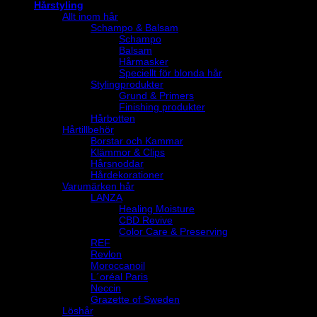
Hårstyling
Allt inom hår
Schampo & Balsam
Schampo
Balsam
Hårmasker
Speciellt för blonda hår
Stylingprodukter
Grund & Primers
Finishing produkter
Hårbotten
Hårtillbehör
Borstar och Kammar
Klämmor & Clips
Hårsnoddar
Hårdekorationer
Varumärken hår
LANZA
Healing Moisture
CBD Revive
Color Care & Preserving
REF
Revlon
Moroccanoil
L´oréal Paris
Neccin
Grazette of Sweden
Löshår