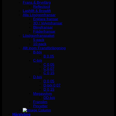
Frans & Brynfärg
Reflectocil
Lashlift & Browlift
Alla Lösögonfransar
Enklare fransar
3D / Volymfransar
Blingfransar
Fjäderfransar
Lösögonfranspaket
5-pack
10-pack
Allt inom Fransförlängning
B-böj
B 0.05
C-böj
C 0,05
C 0,07
C 0,15
D-böj
D 0,05
D-böj 0,07
D 0,15
Megavolym
DD-böj
Franslim
Pincetter
Hårstyling