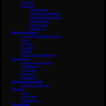
För laser
Massage
All Massage
Vibrationsmassage
Cirkulationsmassage
Massageolja
Eterisk Olja
Hälsokost
Salongstillbehör
Personlig Skyddsutrustning
Utsug
Lampor
För laser
DOFTA
Övriga salongstillbehör
Just for fun
Väskor & Neccesärer
Uppblåsbart
Lek & skoj
Maskerad
Halloween
Sommarerbjudande
Reseförpackningar
Om oss
FAQ
Våra villkor
Kontakta oss
Presentkort