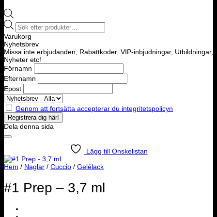
Products
search
Varukorg
Nyhetsbrev
Missa inte erbjudanden, Rabattkoder, VIP-inbjudningar, Utbildningar,
Nyheter etc!
Förnamn
Efternamn
Epost
Genom att fortsätta accepterar du integritetspolicyn
Dela denna sida
Lägg till Önskelistan
Hem
/
Naglar
/
Cuccio
/
Gelélack
#1 Prep – 3,7 ml