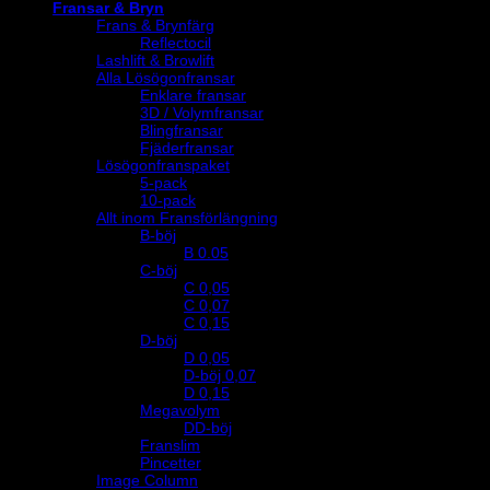
Fransar & Bryn
Frans & Brynfärg
Reflectocil
Lashlift & Browlift
Alla Lösögonfransar
Enklare fransar
3D / Volymfransar
Blingfransar
Fjäderfransar
Lösögonfranspaket
5-pack
10-pack
Allt inom Fransförlängning
B-böj
B 0.05
C-böj
C 0,05
C 0,07
C 0,15
D-böj
D 0,05
D-böj 0,07
D 0,15
Megavolym
DD-böj
Franslim
Pincetter
Image Column