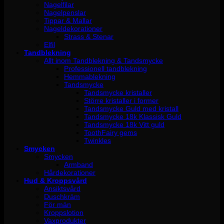
Nagelfilar
Nagelpenslar
Tippar & Mallar
Nageldekorationer
Strass & Stenar
Elfil
Tandblekning
Allt inom Tandblekning & Tandsmycke
Professionell tandblekning
Hemmablekning
Tandsmycke
Tandsmycke kristaller
Större kristaller i former
Tandsmycke Guld med kristall
Tandsmycke 18k Klassisk Guld
Tandsmycke 18k Vitt guld
ToothFairy gems
Twinkles
Smycken
Smycken
Armband
Hårdekorationer
Hud & Kroppsvård
Ansiktsvård
Duschkräm
För män
Kroppslotion
Vaxprodukter