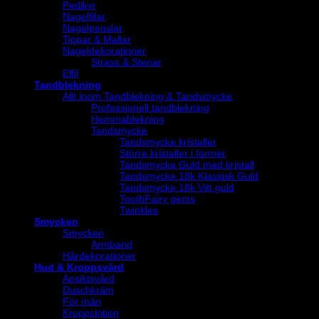
Pedikyr
Nagelfilar
Nagelpenslar
Tippar & Mallar
Nageldekorationer
Strass & Stenar
Elfil
Tandblekning
Allt inom Tandblekning & Tandsmycke
Professionell tandblekning
Hemmablekning
Tandsmycke
Tandsmycke kristaller
Större kristaller i former
Tandsmycke Guld med kristall
Tandsmycke 18k Klassisk Guld
Tandsmycke 18k Vitt guld
ToothFairy gems
Twinkles
Smycken
Smycken
Armband
Hårdekorationer
Hud & Kroppsvård
Ansiktsvård
Duschkräm
För män
Kroppslotion