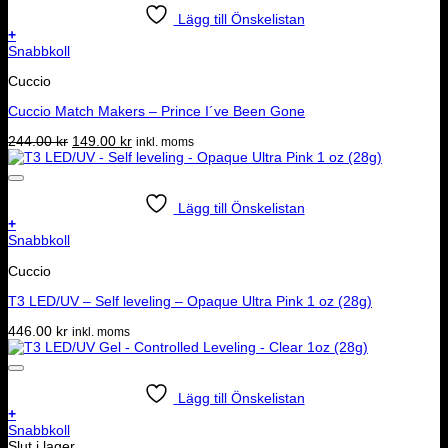
Lägg till Önskelistan
+
Snabbkoll
Cuccio
Cuccio Match Makers – Prince I´ve Been Gone
Det
Det
244.00
kr
149.00
kr
inkl. moms
ursprungliga
nuvarande
priset
priset
var:
är:
244.00 kr.
149.00 kr.
Lägg till Önskelistan
+
Snabbkoll
Cuccio
T3 LED/UV – Self leveling – Opaque Ultra Pink 1 oz (28g)
446.00
kr
inkl. moms
Lägg till Önskelistan
+
Snabbkoll
Slut i lager