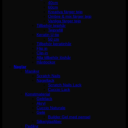
40cm
60cm
Kreativa färger tejp
Ombre & mix färger tejp
Vanliga färger tejp
Tillbehör tejphår
Tejprefill
Keratin U-tip
50 cm
Tillbehör keratinhår
Flip in
Clip-in
Alla tillbehör löshår
Hårdockor
Naglar
Manikyr
Scratch Nails
Nagellack
Scratch Nails Lack
Cuccio Lack
Konstmaterial
Gelélack
Akryl
Cuccio Naturale
Gelé
Builder Gel med pensel
Silke/glasfiber
Pedikyr