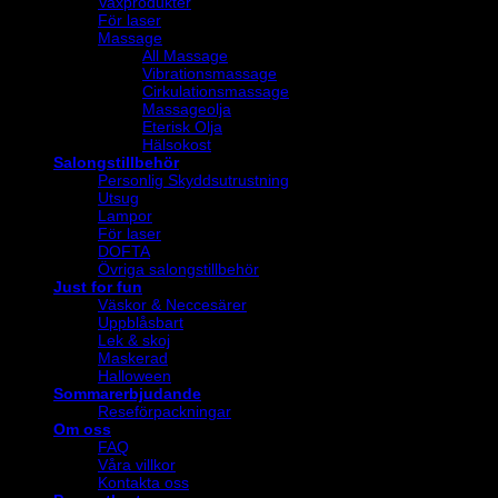
Vaxprodukter
För laser
Massage
All Massage
Vibrationsmassage
Cirkulationsmassage
Massageolja
Eterisk Olja
Hälsokost
Salongstillbehör
Personlig Skyddsutrustning
Utsug
Lampor
För laser
DOFTA
Övriga salongstillbehör
Just for fun
Väskor & Neccesärer
Uppblåsbart
Lek & skoj
Maskerad
Halloween
Sommarerbjudande
Reseförpackningar
Om oss
FAQ
Våra villkor
Kontakta oss