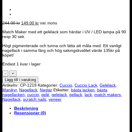
Det
Det
244.00
kr
149.00
kr
inkl. moms
ursprungliga
nuvarande
Match Maker med ett gelélack som härdar i UV / LED lampa på 90
priset
priset
resp 30 sek.
var:
är:
244.00 kr.
149.00 kr.
Högt pigmenterade och tunna och lätta att måla med. Ett vanligt
nagellack i samma färg och hög salongskvalitet värde 135kr på
köpet!
Endast 1 kvar i lager
Cuccio
Match
Lägg till i varukorg
Makers
Artikelnr:
CP-1219
Kategorier:
Cuccio
,
Cuccio Lack
,
Gelélack
,
-
Manikyr
,
Nagellack
,
Naglar
Etiketter:
bästa lacken
,
bästa
Be
nagellacken
,
cuccio
,
gelé
,
gelelack
,
gellack
,
lack
,
match makers
,
Fearless
Nagellack
,
scratch nails
,
veneer
mängd
Beskrivning
Recensioner (0)