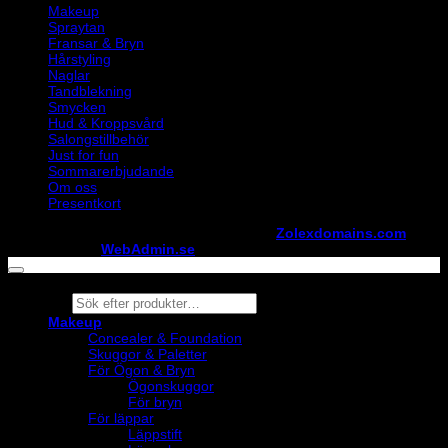
Makeup
Spraytan
Fransar & Bryn
Hårstyling
Naglar
Tandblekning
Smycken
Hud & Kroppsvård
Salongstillbehör
Just for fun
Sommarerbjudande
Om oss
Presentkort
Copyright ©
StylistShopen.se
. Hosted at
Zolexdomains.com
maintained by
WebAdmin.se
Products
search
Makeup
Concealer & Foundation
Skuggor & Paletter
För Ögon & Bryn
Ögonskuggor
För bryn
För läppar
Läppstift