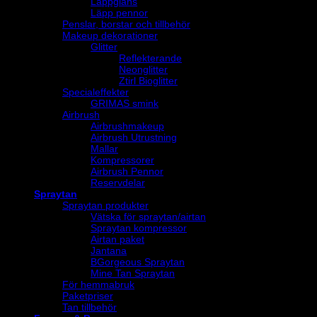
Läppglans
Läpp pennor
Penslar, borstar och tillbehör
Makeup dekorationer
Glitter
Reflekterande
Neonglitter
Ztirl Bioglitter
Specialeffekter
GRIMAS smink
Airbrush
Airbrushmakeup
Airbrush Utrustning
Mallar
Kompressorer
Airbrush Pennor
Reservdelar
Spraytan
Spraytan produkter
Vätska för spraytan/airtan
Spraytan kompressor
Airtan paket
Jantana
BGorgeous Spraytan
Mine Tan Spraytan
För hemmabruk
Paketpriser
Tan tillbehör