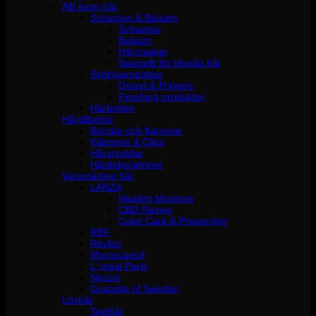
Allt inom hår
Schampo & Balsam
Schampo
Balsam
Hårmasker
Speciellt för blonda hår
Stylingprodukter
Grund & Primers
Finishing produkter
Hårbotten
Hårtillbehör
Borstar och Kammar
Klämmor & Clips
Hårsnoddar
Hårdekorationer
Varumärken hår
LANZA
Healing Moisture
CBD Revive
Color Care & Preserving
REF
Revlon
Moroccanoil
L´oréal Paris
Neccin
Grazette of Sweden
Löshår
Tejphår