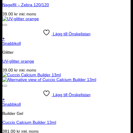
Nagelfil – Zebra 120/120
39.00
kr
inkl. moms
Lägg till Önskelistan
+
Snabbkoll
Glitter
UV-glitter orange
39.00
kr
inkl. moms
Lägg till Önskelistan
+
Snabbkoll
Builder Gel
Cuccio Calcium Builder 13ml
381.00
kr
inkl. moms