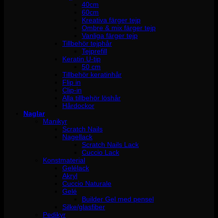
40cm
60cm
Kreativa färger tejp
Ombre & mix färger tejp
Vanliga färger tejp
Tillbehör tejphår
Tejprefill
Keratin U-tip
50 cm
Tillbehör keratinhår
Flip in
Clip-in
Alla tillbehör löshår
Hårdockor
Naglar
Manikyr
Scratch Nails
Nagellack
Scratch Nails Lack
Cuccio Lack
Konstmaterial
Gelélack
Akryl
Cuccio Naturale
Gelé
Builder Gel med pensel
Silke/glasfiber
Pedikyr