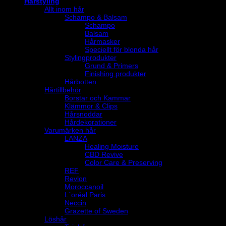
Hårstyling
Allt inom hår
Schampo & Balsam
Schampo
Balsam
Hårmasker
Speciellt för blonda hår
Stylingprodukter
Grund & Primers
Finishing produkter
Hårbotten
Hårtillbehör
Borstar och Kammar
Klämmor & Clips
Hårsnoddar
Hårdekorationer
Varumärken hår
LANZA
Healing Moisture
CBD Revive
Color Care & Preserving
REF
Revlon
Moroccanoil
L´oréal Paris
Neccin
Grazette of Sweden
Löshår