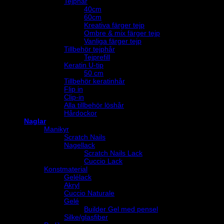
Tejphår
40cm
60cm
Kreativa färger tejp
Ombre & mix färger tejp
Vanliga färger tejp
Tillbehör tejphår
Tejprefill
Keratin U-tip
50 cm
Tillbehör keratinhår
Flip in
Clip-in
Alla tillbehör löshår
Hårdockor
Naglar
Manikyr
Scratch Nails
Nagellack
Scratch Nails Lack
Cuccio Lack
Konstmaterial
Gelélack
Akryl
Cuccio Naturale
Gelé
Builder Gel med pensel
Silke/glasfiber