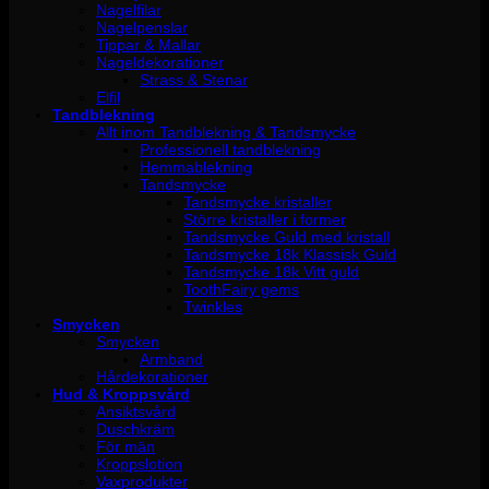
Nagelfilar
Nagelpenslar
Tippar & Mallar
Nageldekorationer
Strass & Stenar
Elfil
Tandblekning
Allt inom Tandblekning & Tandsmycke
Professionell tandblekning
Hemmablekning
Tandsmycke
Tandsmycke kristaller
Större kristaller i former
Tandsmycke Guld med kristall
Tandsmycke 18k Klassisk Guld
Tandsmycke 18k Vitt guld
ToothFairy gems
Twinkles
Smycken
Smycken
Armband
Hårdekorationer
Hud & Kroppsvård
Ansiktsvård
Duschkräm
För män
Kroppslotion
Vaxprodukter