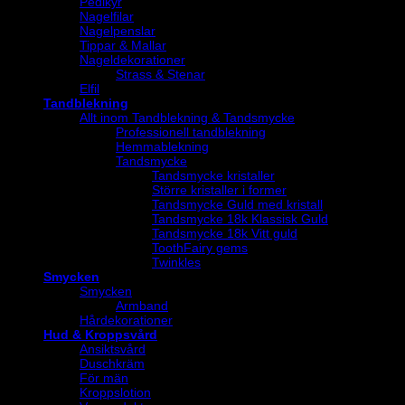
Pedikyr
Nagelfilar
Nagelpenslar
Tippar & Mallar
Nageldekorationer
Strass & Stenar
Elfil
Tandblekning
Allt inom Tandblekning & Tandsmycke
Professionell tandblekning
Hemmablekning
Tandsmycke
Tandsmycke kristaller
Större kristaller i former
Tandsmycke Guld med kristall
Tandsmycke 18k Klassisk Guld
Tandsmycke 18k Vitt guld
ToothFairy gems
Twinkles
Smycken
Smycken
Armband
Hårdekorationer
Hud & Kroppsvård
Ansiktsvård
Duschkräm
För män
Kroppslotion