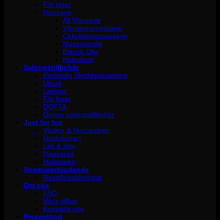
För laser
Massage
All Massage
Vibrationsmassage
Cirkulationsmassage
Massageolja
Eterisk Olja
Hälsokost
Salongstillbehör
Personlig Skyddsutrustning
Utsug
Lampor
För laser
DOFTA
Övriga salongstillbehör
Just for fun
Väskor & Neccesärer
Uppblåsbart
Lek & skoj
Maskerad
Halloween
Sommarerbjudande
Reseförpackningar
Om oss
FAQ
Våra villkor
Kontakta oss
Presentkort