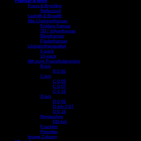
Fransar & Bryn
Frans & Brynfärg
Reflectocil
Lashlift & Browlift
Alla Lösögonfransar
Enklare fransar
3D / Volymfransar
Blingfransar
Fjäderfransar
Lösögonfranspaket
5-pack
10-pack
Allt inom Fransförlängning
B-böj
B 0.05
C-böj
C 0,05
C 0,07
C 0,15
D-böj
D 0,05
D-böj 0,07
D 0,15
Megavolym
DD-böj
Franslim
Pincetter
Image Column