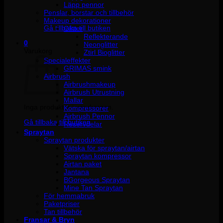
Läpp pennor
Penslar, borstar och tillbehör
Inga produkter i varukorgen.
Makeup dekorationer
Gå tillbaka till butiken
Glitter
Reflekterande
0
Neonglitter
Varukorg
Ztirl Bioglitter
Specialeffekter
GRIMAS smink
Airbrush
Airbrushmakeup
Airbrush Utrustning
Mallar
Inga produkter i varukorgen.
Kompressorer
Airbrush Pennor
Gå tillbaka till butiken
Reservdelar
Spraytan
Spraytan produkter
Vätska för spraytan/airtan
Spraytan kompressor
Airtan paket
Jantana
BGorgeous Spraytan
Mine Tan Spraytan
För hemmabruk
Paketpriser
Tan tillbehör
Fransar & Bryn