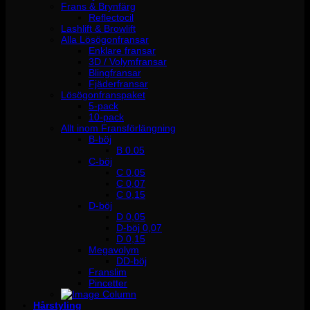
Frans & Brynfärg
Reflectocil
Lashlift & Browlift
Alla Lösögonfransar
Enklare fransar
3D / Volymfransar
Blingfransar
Fjäderfransar
Lösögonfranspaket
5-pack
10-pack
Allt inom Fransförlängning
B-böj
B 0.05
C-böj
C 0,05
C 0,07
C 0,15
D-böj
D 0,05
D-böj 0,07
D 0,15
Megavolym
DD-böj
Franslim
Pincetter
Hårstyling