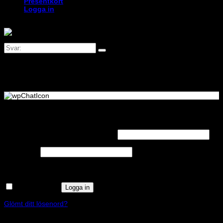
Presentkort
Logga in
Logga in
Obligatoriskt
Användarnamn eller e-postadress
*
Obligatoriskt
Lösenord
*
Kom ihåg mig
Logga in
Glömt ditt lösenord?
Registrera