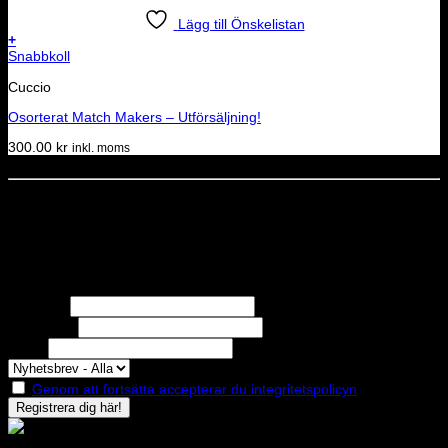
Lägg till Önskelistan
+
Snabbkoll
Cuccio
Osorterat Match Makers – Utförsäljning!
300.00
kr
inkl. moms
Dela denna sida
STOLT MEDLEM I
Nyhetsbrev
Missa inga erbjudanden eller nyheter!
Förnamn
Efternamn
Epost
Genom att fortsätta accepterar du integritetspolicyn