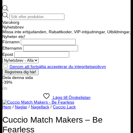
Products
search
Varukorg
Nyhetsbrev
Missa inte erbjudanden, Rabattkoder, VIP-inbjudningar, Utbildningar,
Nyheter etc!
Förnamn
Efternamn
Epost
Genom att fortsätta accepterar du integritetspolicyn
Dela denna sida
-39%
Lägg till Önskelistan
Hem
/
Naglar
/
Nagellack
/
Cuccio Lack
Cuccio Match Makers – Be
Fearless