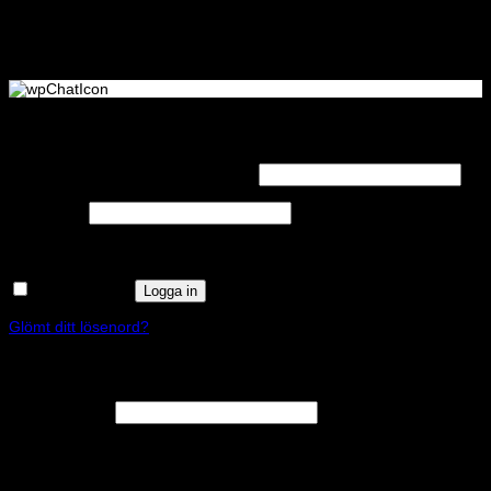
Logga in
Obligatoriskt
Användarnamn eller e-postadress
*
Obligatoriskt
Lösenord
*
Kom ihåg mig
Logga in
Glömt ditt lösenord?
Registrera
Obligatoriskt
E-postadress
*
En länk för att ställa in ett nytt lösenord kommer att skickas till din e-
postadress.