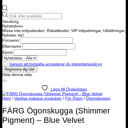
Products
search
Varukorg
Nyhetsbrev
Missa inte erbjudanden, Rabattkoder, VIP-inbjudningar, Utbildningar,
Nyheter etc!
Förnamn
Efternamn
Epost
Genom att fortsätta accepterar du integritetspolicyn
Dela denna sida
Lägg till Önskelistan
Hem
/
Vanliga makeup produkter
/
För Ögon
/
Ögonskuggor
FÄRG Ögonskugga (Shimmer
Pigment) – Blue Velvet