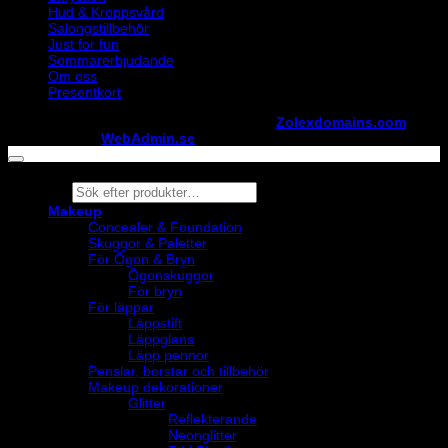
Hud & Kroppsvård
Salongstillbehör
Just for fun
Sommarerbjudande
Om oss
Presentkort
Copyright ©
StylistShopen.se
. Hosted at
Zolexdomains.com
maintained by
WebAdmin.se
Products
search
Makeup
Concealer & Foundation
Skuggor & Paletter
För Ögon & Bryn
Ögonskuggor
För bryn
För läppar
Läppstift
Läppglans
Läpp pennor
Penslar, borstar och tillbehör
Makeup dekorationer
Glitter
Reflekterande
Neonglitter