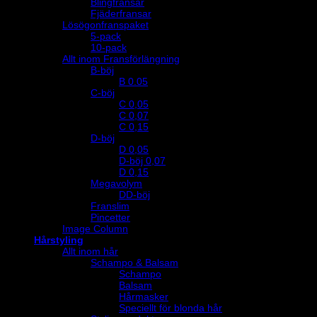
Blingfransar
Fjäderfransar
Lösögonfranspaket
5-pack
10-pack
Allt inom Fransförlängning
B-böj
B 0.05
C-böj
C 0,05
C 0,07
C 0,15
D-böj
D 0,05
D-böj 0,07
D 0,15
Megavolym
DD-böj
Franslim
Pincetter
Image Column
Hårstyling
Allt inom hår
Schampo & Balsam
Schampo
Balsam
Hårmasker
Speciellt för blonda hår