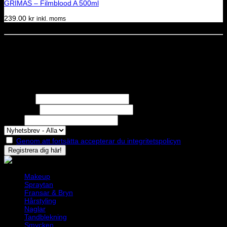
GRIMAS – Filmblood A 500ml
239.00
kr
inkl. moms
Dela denna sida
STOLT MEDLEM I
Nyhetsbrev
Missa inga erbjudanden eller nyheter!
Förnamn
Efternamn
Epost
Genom att fortsätta accepterar du integritetspolicyn
Makeup
Spraytan
Fransar & Bryn
Hårstyling
Naglar
Tandblekning
Smycken