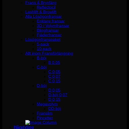
Frans & Brynfärg
Reflectocil
Lashlift & Browlift
Alla Lösögonfransar
Enklare fransar
3D / Volymfransar
Blingfransar
Fjäderfransar
Lösögonfranspaket
5-pack
10-pack
Allt inom Fransförlängning
B-böj
B 0.05
C-böj
C 0,05
C 0,07
C 0,15
D-böj
D 0,05
D-böj 0,07
D 0,15
Megavolym
DD-böj
Franslim
Pincetter
Hårstyling