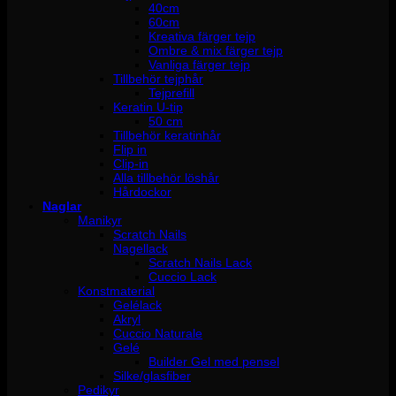
40cm
60cm
Kreativa färger tejp
Ombre & mix färger tejp
Vanliga färger tejp
Tillbehör tejphår
Tejprefill
Keratin U-tip
50 cm
Tillbehör keratinhår
Flip in
Clip-in
Alla tillbehör löshår
Hårdockor
Naglar
Manikyr
Scratch Nails
Nagellack
Scratch Nails Lack
Cuccio Lack
Konstmaterial
Gelélack
Akryl
Cuccio Naturale
Gelé
Builder Gel med pensel
Silke/glasfiber
Pedikyr