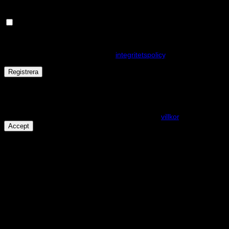
Håll dig uppdaterad om nyheter och våra rea kampanjer
Dina personuppgifter kommer användas för att förbättra din
upplevelse på webbplatsen, hantera åtkomst till ditt konto och för
andra ändamål som beskrivs i vår
integritetspolicy
.
Registrera
Får det lov att vara en kaka eller två?
På den här webplatsen använder vi cookies för att alla funktioner
ska fungera som förväntat. För mer info se våra
villkor
.
Accept