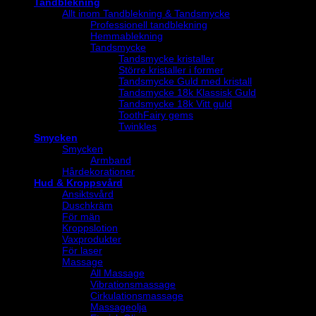
Tandblekning
Allt inom Tandblekning & Tandsmycke
Professionell tandblekning
Hemmablekning
Tandsmycke
Tandsmycke kristaller
Större kristaller i former
Tandsmycke Guld med kristall
Tandsmycke 18k Klassisk Guld
Tandsmycke 18k Vitt guld
ToothFairy gems
Twinkles
Smycken
Smycken
Armband
Hårdekorationer
Hud & Kroppsvård
Ansiktsvård
Duschkräm
För män
Kroppslotion
Vaxprodukter
För laser
Massage
All Massage
Vibrationsmassage
Cirkulationsmassage
Massageolja