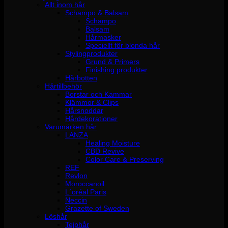
Allt inom hår
Schampo & Balsam
Schampo
Balsam
Hårmasker
Speciellt för blonda hår
Stylingprodukter
Grund & Primers
Finishing produkter
Hårbotten
Hårtillbehör
Borstar och Kammar
Klämmor & Clips
Hårsnoddar
Hårdekorationer
Varumärken hår
LANZA
Healing Moisture
CBD Revive
Color Care & Preserving
REF
Revlon
Moroccanoil
L´oréal Paris
Neccin
Grazette of Sweden
Löshår
Tejphår