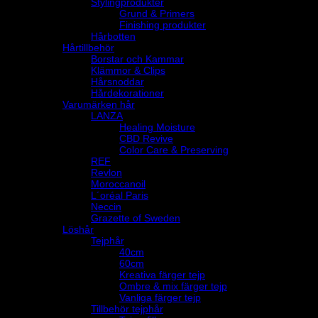
Stylingprodukter
Grund & Primers
Finishing produkter
Hårbotten
Hårtillbehör
Borstar och Kammar
Klämmor & Clips
Hårsnoddar
Hårdekorationer
Varumärken hår
LANZA
Healing Moisture
CBD Revive
Color Care & Preserving
REF
Revlon
Moroccanoil
L´oréal Paris
Neccin
Grazette of Sweden
Löshår
Tejphår
40cm
60cm
Kreativa färger tejp
Ombre & mix färger tejp
Vanliga färger tejp
Tillbehör tejphår