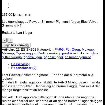
169.00
kr
inkl. moms
Lös ögonskugga / Powder Shimmer Pigment i färgen Blue Velvet.
(Himmels blå)
Endast 1 kvar i lager
FÄRG
Ögonskugga
Lägg till i varukorg
(Shimmer
Artikelnr:
21-ES-SKS02
Kategorier:
FÄRG
,
För Ögon
,
Makeup
,
Pigment)
Makeup
,
Ögonskuggor
,
Vanliga makeup produkter
Etiketter:
glitter
,
-
glitter skugga
,
ögonskugga
,
ögonskuggor
,
shimmer pigment
Blue
Velvet
Beskrivning
mängd
Recensioner (0)
Löst Powder Shimmer Pigment – För den där supermetalliska
looken!
Om du vill ha glansiga lock, tillsätt lite FÄRG Mixing Base innan du
applicerar produkten. Det ger dig en creme skugga med exakt den
mängd färgintensitet du önskar.
Nyckeln till att applicera glitterögonskugga utan att få något på
resten av ansiktet och kläderna är att doppa borsten i ögonskuggan
och få bort överflödigt pigment genom att knacka borsten mot