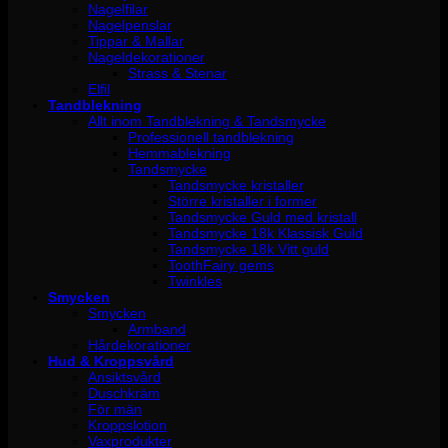
Nagelfilar
Nagelpenslar
Tippar & Mallar
Nageldekorationer
Strass & Stenar
Elfil
Tandblekning
Allt inom Tandblekning & Tandsmycke
Professionell tandblekning
Hemmablekning
Tandsmycke
Tandsmycke kristaller
Större kristaller i former
Tandsmycke Guld med kristall
Tandsmycke 18k Klassisk Guld
Tandsmycke 18k Vitt guld
ToothFairy gems
Twinkles
Smycken
Smycken
Armband
Hårdekorationer
Hud & Kroppsvård
Ansiktsvård
Duschkräm
För män
Kroppslotion
Vaxprodukter