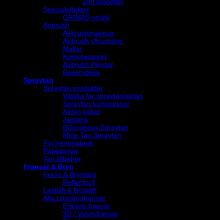
Ztirl Bioglitter
Specialeffekter
GRIMAS smink
Airbrush
Airbrushmakeup
Airbrush Utrustning
Mallar
Kompressorer
Airbrush Pennor
Reservdelar
Spraytan
Spraytan produkter
Vätska för spraytan/airtan
Spraytan kompressor
Airtan paket
Jantana
BGorgeous Spraytan
Mine Tan Spraytan
För hemmabruk
Paketpriser
Tan tillbehör
Fransar & Bryn
Frans & Brynfärg
Reflectocil
Lashlift & Browlift
Alla Lösögonfransar
Enklare fransar
3D / Volymfransar