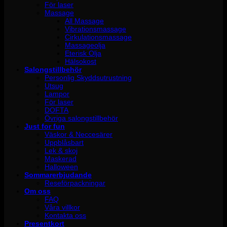
För laser
Massage
All Massage
Vibrationsmassage
Cirkulationsmassage
Massageolja
Eterisk Olja
Hälsokost
Salongstillbehör
Personlig Skyddsutrustning
Utsug
Lampor
För laser
DOFTA
Övriga salongstillbehör
Just for fun
Väskor & Neccesärer
Uppblåsbart
Lek & skoj
Maskerad
Halloween
Sommarerbjudande
Reseförpackningar
Om oss
FAQ
Våra villkor
Kontakta oss
Presentkort