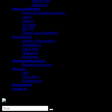
Eterisk Olja
Hälsokost
Salongstillbehör
Personlig Skyddsutrustning
Utsug
Lampor
För laser
DOFTA
Övriga salongstillbehör
Just for fun
Väskor & Neccesärer
Uppblåsbart
Lek & skoj
Maskerad
Halloween
Sommarerbjudande
Reseförpackningar
Om oss
FAQ
Våra villkor
Kontakta oss
Presentkort
Logga in