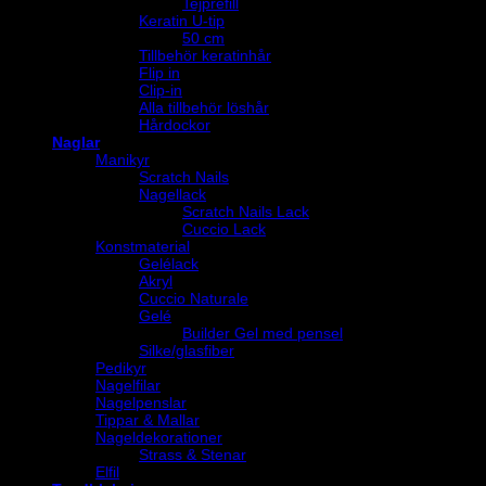
Tejprefill
Keratin U-tip
50 cm
Tillbehör keratinhår
Flip in
Clip-in
Alla tillbehör löshår
Hårdockor
Naglar
Manikyr
Scratch Nails
Nagellack
Scratch Nails Lack
Cuccio Lack
Konstmaterial
Gelélack
Akryl
Cuccio Naturale
Gelé
Builder Gel med pensel
Silke/glasfiber
Pedikyr
Nagelfilar
Nagelpenslar
Tippar & Mallar
Nageldekorationer
Strass & Stenar
Elfil