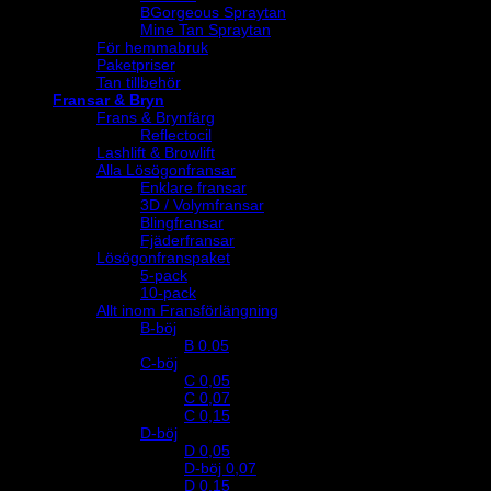
BGorgeous Spraytan
Mine Tan Spraytan
För hemmabruk
Paketpriser
Tan tillbehör
Fransar & Bryn
Frans & Brynfärg
Reflectocil
Lashlift & Browlift
Alla Lösögonfransar
Enklare fransar
3D / Volymfransar
Blingfransar
Fjäderfransar
Lösögonfranspaket
5-pack
10-pack
Allt inom Fransförlängning
B-böj
B 0.05
C-böj
C 0,05
C 0,07
C 0,15
D-böj
D 0,05
D-böj 0,07
D 0,15