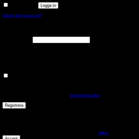
Kom ihåg mig
Logga in
Glömt ditt lösenord?
Registrera
Obligatoriskt
E-postadress
*
En länk för att ställa in ett nytt lösenord kommer att skickas till din e-
postadress.
Håll dig uppdaterad om nyheter och våra rea kampanjer
Dina personuppgifter kommer användas för att förbättra din
upplevelse på webbplatsen, hantera åtkomst till ditt konto och för
andra ändamål som beskrivs i vår
integritetspolicy
.
Registrera
Får det lov att vara en kaka eller två?
På den här webplatsen använder vi cookies för att alla funktioner
ska fungera som förväntat. För mer info se våra
villkor
.
Accept