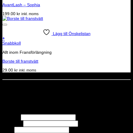
AvantLash – Sophia
199.00
kr
inkl. moms
Lägg till Önskelistan
+
Snabbkoll
Allt inom Fransförlängning
Borste till franstvätt
29.00
kr
inkl. moms
Dela denna sida
STOLT MEDLEM I
Nyhetsbrev
Missa inga erbjudanden eller nyheter!
Förnamn
Efternamn
Epost