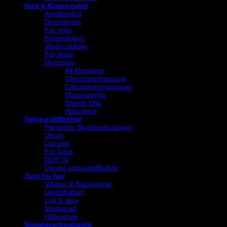
Hud & Kroppsvård
Ansiktsvård
Duschkräm
För män
Kroppslotion
Vaxprodukter
För laser
Massage
All Massage
Vibrationsmassage
Cirkulationsmassage
Massageolja
Eterisk Olja
Hälsokost
Salongstillbehör
Personlig Skyddsutrustning
Utsug
Lampor
För laser
DOFTA
Övriga salongstillbehör
Just for fun
Väskor & Neccesärer
Uppblåsbart
Lek & skoj
Maskerad
Halloween
Sommarerbjudande