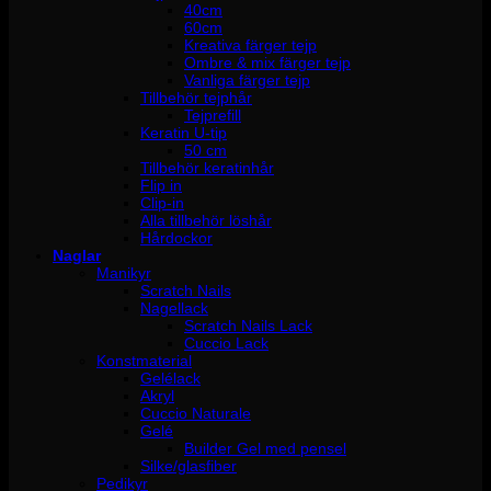
40cm
60cm
Kreativa färger tejp
Ombre & mix färger tejp
Vanliga färger tejp
Tillbehör tejphår
Tejprefill
Keratin U-tip
50 cm
Tillbehör keratinhår
Flip in
Clip-in
Alla tillbehör löshår
Hårdockor
Naglar
Manikyr
Scratch Nails
Nagellack
Scratch Nails Lack
Cuccio Lack
Konstmaterial
Gelélack
Akryl
Cuccio Naturale
Gelé
Builder Gel med pensel
Silke/glasfiber
Pedikyr