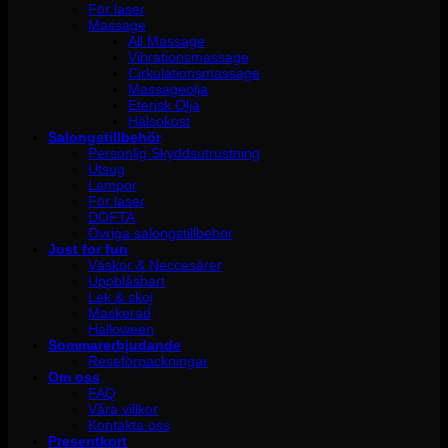
För laser
Massage
All Massage
Vibrationsmassage
Cirkulationsmassage
Massageolja
Eterisk Olja
Hälsokost
Salongstillbehör
Personlig Skyddsutrustning
Utsug
Lampor
För laser
DOFTA
Övriga salongstillbehör
Just for fun
Väskor & Neccesärer
Uppblåsbart
Lek & skoj
Maskerad
Halloween
Sommarerbjudande
Reseförpackningar
Om oss
FAQ
Våra villkor
Kontakta oss
Presentkort