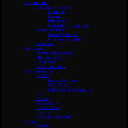
Allt inom hår
Schampo & Balsam
Schampo
Balsam
Hårmasker
Speciellt för blonda hår
Stylingprodukter
Grund & Primers
Finishing produkter
Hårbotten
Hårtillbehör
Borstar och Kammar
Klämmor & Clips
Hårsnoddar
Hårdekorationer
Varumärken hår
LANZA
Healing Moisture
CBD Revive
Color Care & Preserving
REF
Revlon
Moroccanoil
L´oréal Paris
Neccin
Grazette of Sweden
Löshår
Tejphår