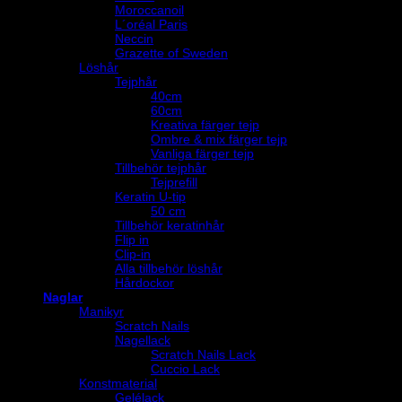
Moroccanoil
L´oréal Paris
Neccin
Grazette of Sweden
Löshår
Tejphår
40cm
60cm
Kreativa färger tejp
Ombre & mix färger tejp
Vanliga färger tejp
Tillbehör tejphår
Tejprefill
Keratin U-tip
50 cm
Tillbehör keratinhår
Flip in
Clip-in
Alla tillbehör löshår
Hårdockor
Naglar
Manikyr
Scratch Nails
Nagellack
Scratch Nails Lack
Cuccio Lack
Konstmaterial
Gelélack