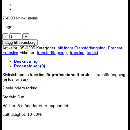
260.00
kr
inkl. moms
I lager
Franslim
(2
Lägg till i varukorg
sek)
Artikelnr:
05-0205
Kategorier:
Allt inom Fransförlängning
,
Fransar
,
för
Franslim
Etiketter:
fransförlängning'
,
franslim
,
torktid
professionellt
bruk
Beskrivning
5
Recensioner (0)
ml
mängd
Stylistshopens franslim för
professionellt bruk
till fransförlängning
(ej lösfransar)
2 sekunders torktid
Storlek: 5 ml
Hållbart 5 månader efter öppnandet
Luftfuktighet: 10-60%