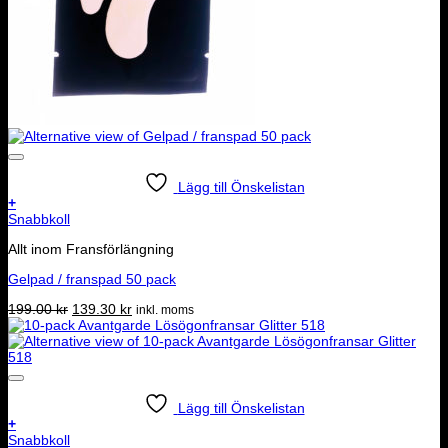
Lägg till Önskelistan
+
Snabbkoll
Allt inom Fransförlängning
Gelpad / franspad 50 pack
Det
Det
199.00
kr
139.30
kr
inkl. moms
ursprungliga
nuvarande
priset
priset
var:
är:
199.00 kr.
139.30 kr.
Lägg till Önskelistan
+
Snabbkoll