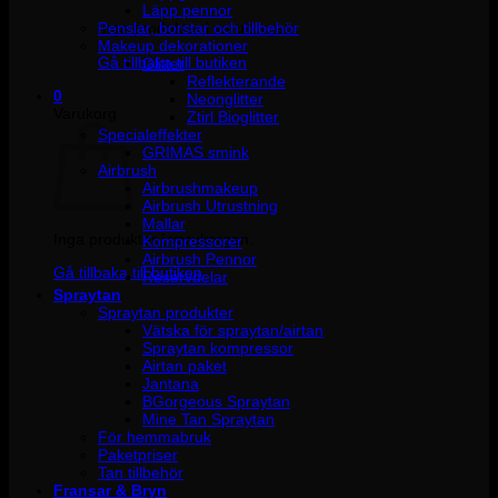
Läpp pennor
Penslar, borstar och tillbehör
Inga produkter i varukorgen.
Makeup dekorationer
Gå tillbaka till butiken
Glitter
Reflekterande
0
Neonglitter
Varukorg
Ztirl Bioglitter
Specialeffekter
GRIMAS smink
Airbrush
Airbrushmakeup
Airbrush Utrustning
Mallar
Inga produkter i varukorgen.
Kompressorer
Airbrush Pennor
Gå tillbaka till butiken
Reservdelar
Spraytan
Spraytan produkter
Vätska för spraytan/airtan
Spraytan kompressor
Airtan paket
Jantana
BGorgeous Spraytan
Mine Tan Spraytan
För hemmabruk
Paketpriser
Tan tillbehör
Fransar & Bryn