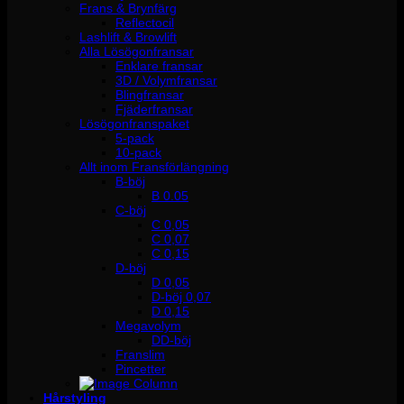
Frans & Brynfärg
Reflectocil
Lashlift & Browlift
Alla Lösögonfransar
Enklare fransar
3D / Volymfransar
Blingfransar
Fjäderfransar
Lösögonfranspaket
5-pack
10-pack
Allt inom Fransförlängning
B-böj
B 0.05
C-böj
C 0,05
C 0,07
C 0,15
D-böj
D 0,05
D-böj 0,07
D 0,15
Megavolym
DD-böj
Franslim
Pincetter
Hårstyling