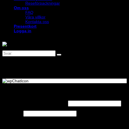
Reseförpackningar
Om oss
FAQ
Våra villkor
Kontakta oss
Presentkort
Logga in
Logga in
Obligatoriskt
Användarnamn eller e-postadress
*
Obligatoriskt
Lösenord
*