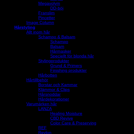
Megavolym
DD-böj
Franslim
Pincetter
Image Column
Hårstyling
Allt inom hår
Schampo & Balsam
Schampo
Balsam
Hårmasker
Speciellt för blonda hår
Stylingprodukter
Grund & Primers
Finishing produkter
Hårbotten
Hårtillbehör
Borstar och Kammar
Klämmor & Clips
Hårsnoddar
Hårdekorationer
Varumärken hår
LANZA
Healing Moisture
CBD Revive
Color Care & Preserving
REF
Revlon