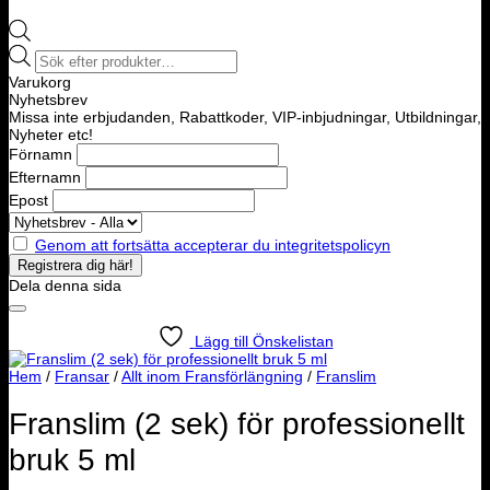
Products
search
Varukorg
Nyhetsbrev
Missa inte erbjudanden, Rabattkoder, VIP-inbjudningar, Utbildningar,
Nyheter etc!
Förnamn
Efternamn
Epost
Genom att fortsätta accepterar du integritetspolicyn
Dela denna sida
Lägg till Önskelistan
Hem
/
Fransar
/
Allt inom Fransförlängning
/
Franslim
Franslim (2 sek) för professionellt
bruk 5 ml