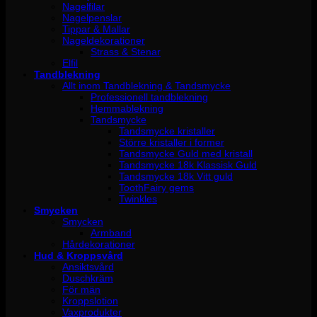
Nagelfilar
Nagelpenslar
Tippar & Mallar
Nageldekorationer
Strass & Stenar
Elfil
Tandblekning
Allt inom Tandblekning & Tandsmycke
Professionell tandblekning
Hemmablekning
Tandsmycke
Tandsmycke kristaller
Större kristaller i former
Tandsmycke Guld med kristall
Tandsmycke 18k Klassisk Guld
Tandsmycke 18k Vitt guld
ToothFairy gems
Twinkles
Smycken
Smycken
Armband
Hårdekorationer
Hud & Kroppsvård
Ansiktsvård
Duschkräm
För män
Kroppslotion
Vaxprodukter