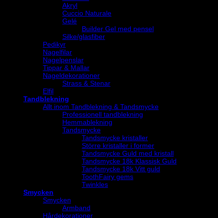
Akryl
Cuccio Naturale
Gelé
Builder Gel med pensel
Silke/glasfiber
Pedikyr
Nagelfilar
Nagelpenslar
Tippar & Mallar
Nageldekorationer
Strass & Stenar
Elfil
Tandblekning
Allt inom Tandblekning & Tandsmycke
Professionell tandblekning
Hemmablekning
Tandsmycke
Tandsmycke kristaller
Större kristaller i former
Tandsmycke Guld med kristall
Tandsmycke 18k Klassisk Guld
Tandsmycke 18k Vitt guld
ToothFairy gems
Twinkles
Smycken
Smycken
Armband
Hårdekorationer