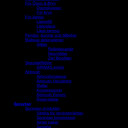
För Ögon & Bryn
Ögonskuggor
För bryn
För läppar
Läppstift
Läppglans
Läpp pennor
Penslar, borstar och tillbehör
Makeup dekorationer
Glitter
Reflekterande
Neonglitter
Ztirl Bioglitter
Specialeffekter
GRIMAS smink
Airbrush
Airbrushmakeup
Airbrush Utrustning
Mallar
Kompressorer
Airbrush Pennor
Reservdelar
Spraytan
Spraytan produkter
Vätska för spraytan/airtan
Spraytan kompressor
Airtan paket
Jantana