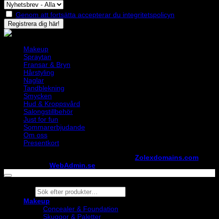
Genom att fortsätta accepterar du integritetspolicyn
Makeup
Spraytan
Fransar & Bryn
Hårstyling
Naglar
Tandblekning
Smycken
Hud & Kroppsvård
Salongstillbehör
Just for fun
Sommarerbjudande
Om oss
Presentkort
Copyright ©
StylistShopen.se
. Hosted at
Zolexdomains.com
maintained by
WebAdmin.se
Products
search
Makeup
Concealer & Foundation
Skuggor & Paletter