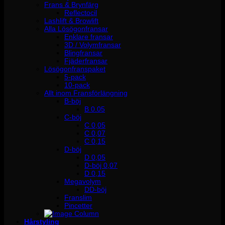
Frans & Brynfärg
Reflectocil
Lashlift & Browlift
Alla Lösögonfransar
Enklare fransar
3D / Volymfransar
Blingfransar
Fjäderfransar
Lösögonfranspaket
5-pack
10-pack
Allt inom Fransförlängning
B-böj
B 0.05
C-böj
C 0,05
C 0,07
C 0,15
D-böj
D 0,05
D-böj 0,07
D 0,15
Megavolym
DD-böj
Franslim
Pincetter
Hårstyling