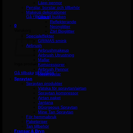
Läpp pennor
Penslar, borstar och tillbehör
Inga produkter i varukorgen.
Makeup dekorationer
Gå tillbaka till butiken
Glitter
Reflekterande
0
Neonglitter
Varukorg
Ztirl Bioglitter
Specialeffekter
GRIMAS smink
Airbrush
Airbrushmakeup
Airbrush Utrustning
Mallar
Inga produkter i varukorgen.
Kompressorer
Airbrush Pennor
Gå tillbaka till butiken
Reservdelar
Spraytan
Spraytan produkter
Vätska för spraytan/airtan
Spraytan kompressor
Airtan paket
Jantana
BGorgeous Spraytan
Mine Tan Spraytan
För hemmabruk
Paketpriser
Tan tillbehör
Fransar & Bryn