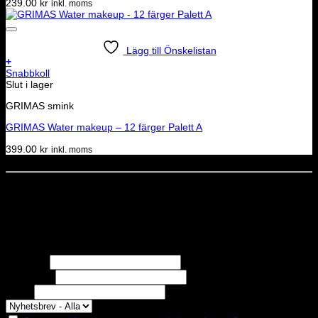
239.00
kr
inkl. moms
Lägg till Önskelistan
+
Snabbkoll
Slut i lager
GRIMAS smink
GRIMAS Water makeup – 12 färger Palett A
399.00
kr
inkl. moms
Dela denna sida
STOLT MEDLEM I
Nyhetsbrev
Missa inga erbjudanden eller nyheter!
Förnamn
Efternamn
Epost