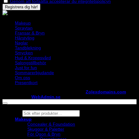
Genom att fortsätta accepterar du integritetspolicyn
Makeup
Spraytan
Fransar & Bryn
Hårstyling
Naglar
Tandblekning
Smycken
Hud & Kroppsvård
Salongstillbehör
Just for fun
Sommarerbjudande
Om oss
Presentkort
Copyright ©
StylistShopen.se
. Hosted at
Zolexdomains.com
maintained by
WebAdmin.se
Products
search
Makeup
Concealer & Foundation
Skuggor & Paletter
För Ögon & Bryn