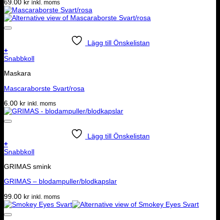
69.00
kr
inkl. moms
Lägg till Önskelistan
+
Snabbkoll
Maskara
Mascaraborste Svart/rosa
6.00
kr
inkl. moms
Lägg till Önskelistan
+
Snabbkoll
GRIMAS smink
GRIMAS – blodampuller/blodkapslar
99.00
kr
inkl. moms