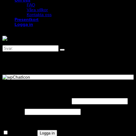
Om oss
FAQ
Våra villkor
Kontakta oss
Presentkort
Logga in
Logga in
Obligatoriskt
Användarnamn eller e-postadress
*
Obligatoriskt
Lösenord
*
Kom ihåg mig
Logga in