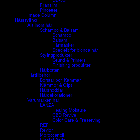
DD-böj
Franslim
Pincetter
Image Column
Hårstyling
Allt inom hår
Schampo & Balsam
Schampo
Balsam
Hårmasker
Speciellt för blonda hår
Stylingprodukter
Grund & Primers
Finishing produkter
Hårbotten
Hårtillbehör
Borstar och Kammar
Klämmor & Clips
Hårsnoddar
Hårdekorationer
Varumärken hår
LANZA
Healing Moisture
CBD Revive
Color Care & Preserving
REF
Revlon
Moroccanoil