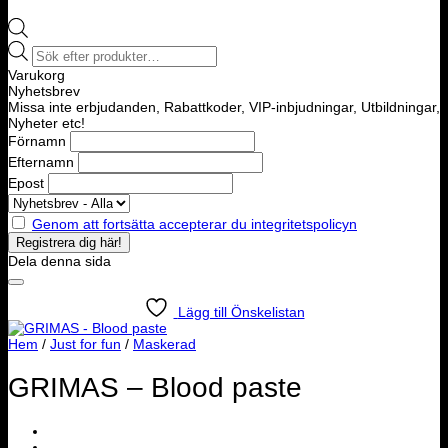
Products
search
Varukorg
Nyhetsbrev
Missa inte erbjudanden, Rabattkoder, VIP-inbjudningar, Utbildningar,
Nyheter etc!
Förnamn
Efternamn
Epost
Genom att fortsätta accepterar du integritetspolicyn
Dela denna sida
Lägg till Önskelistan
Hem
/
Just for fun
/
Maskerad
GRIMAS – Blood paste