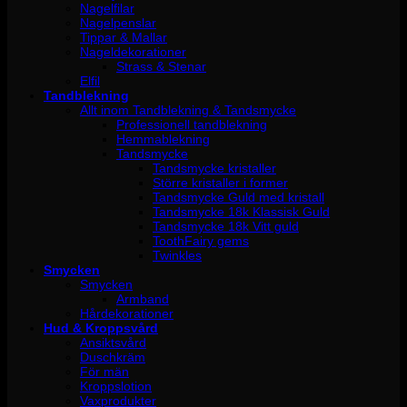
Nagelfilar
Nagelpenslar
Tippar & Mallar
Nageldekorationer
Strass & Stenar
Elfil
Tandblekning
Allt inom Tandblekning & Tandsmycke
Professionell tandblekning
Hemmablekning
Tandsmycke
Tandsmycke kristaller
Större kristaller i former
Tandsmycke Guld med kristall
Tandsmycke 18k Klassisk Guld
Tandsmycke 18k Vitt guld
ToothFairy gems
Twinkles
Smycken
Smycken
Armband
Hårdekorationer
Hud & Kroppsvård
Ansiktsvård
Duschkräm
För män
Kroppslotion
Vaxprodukter