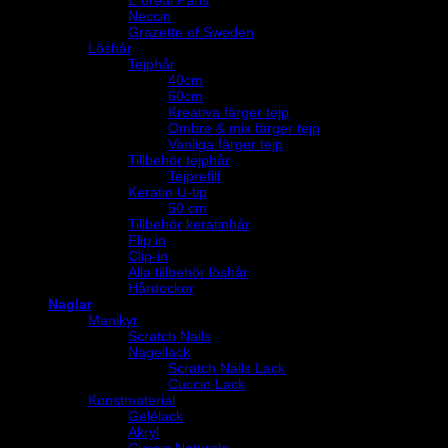
L´oréal Paris
Neccin
Grazette of Sweden
Löshår
Tejphår
40cm
60cm
Kreativa färger tejp
Ombre & mix färger tejp
Vanliga färger tejp
Tillbehör tejphår
Tejprefill
Keratin U-tip
50 cm
Tillbehör keratinhår
Flip in
Clip-in
Alla tillbehör löshår
Hårdockor
Naglar
Manikyr
Scratch Nails
Nagellack
Scratch Nails Lack
Cuccio Lack
Konstmaterial
Gelélack
Akryl