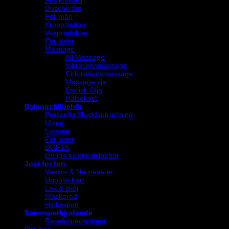
Ansiktsvård
Duschkräm
För män
Kroppslotion
Vaxprodukter
För laser
Massage
All Massage
Vibrationsmassage
Cirkulationsmassage
Massageolja
Eterisk Olja
Hälsokost
Salongstillbehör
Personlig Skyddsutrustning
Utsug
Lampor
För laser
DOFTA
Övriga salongstillbehör
Just for fun
Väskor & Neccesärer
Uppblåsbart
Lek & skoj
Maskerad
Halloween
Sommarerbjudande
Reseförpackningar