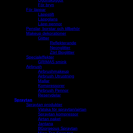
Ögonskuggor
För bryn
För läppar
Läppstift
Läppglans
Läpp pennor
Penslar, borstar och tillbehör
Makeup dekorationer
Glitter
Reflekterande
Neonglitter
Ztirl Bioglitter
Specialeffekter
GRIMAS smink
Airbrush
Airbrushmakeup
Airbrush Utrustning
Mallar
Kompressorer
Airbrush Pennor
Reservdelar
Spraytan
Spraytan produkter
Vätska för spraytan/airtan
Spraytan kompressor
Airtan paket
Jantana
BGorgeous Spraytan