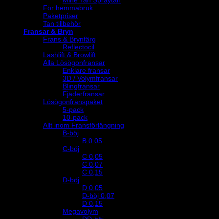
Mine Tan Spraytan
För hemmabruk
Paketpriser
Tan tillbehör
Fransar & Bryn
Frans & Brynfärg
Reflectocil
Lashlift & Browlift
Alla Lösögonfransar
Enklare fransar
3D / Volymfransar
Blingfransar
Fjäderfransar
Lösögonfranspaket
5-pack
10-pack
Allt inom Fransförlängning
B-böj
B 0.05
C-böj
C 0,05
C 0,07
C 0,15
D-böj
D 0,05
D-böj 0,07
D 0,15
Megavolym