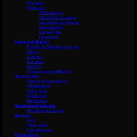
För laser
Massage
All Massage
Vibrationsmassage
Cirkulationsmassage
Massageolja
Eterisk Olja
Hälsokost
Salongstillbehör
Personlig Skyddsutrustning
Utsug
Lampor
För laser
DOFTA
Övriga salongstillbehör
Just for fun
Väskor & Neccesärer
Uppblåsbart
Lek & skoj
Maskerad
Halloween
Sommarerbjudande
Reseförpackningar
Om oss
FAQ
Våra villkor
Kontakta oss
Presentkort