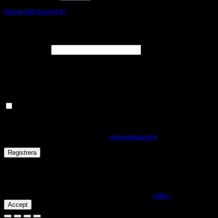
Glömt ditt lösenord?
Registrera
Obligatoriskt
E-postadress
*
En länk för att ställa in ett nytt lösenord kommer att skickas till din e-
postadress.
Håll dig uppdaterad om nyheter och våra rea kampanjer
Dina personuppgifter kommer användas för att förbättra din
upplevelse på webbplatsen, hantera åtkomst till ditt konto och för
andra ändamål som beskrivs i vår
integritetspolicy
.
Registrera
Får det lov att vara en kaka eller två?
På den här webplatsen använder vi cookies för att alla funktioner
ska fungera som förväntat. För mer info se våra
villkor
.
Accept