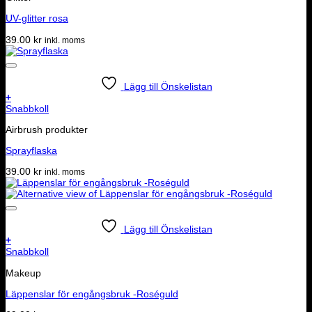
UV-glitter rosa
39.00
kr
inkl. moms
Lägg till Önskelistan
+
Snabbkoll
Airbrush produkter
Sprayflaska
39.00
kr
inkl. moms
Lägg till Önskelistan
+
Snabbkoll
Makeup
Läppenslar för engångsbruk -Roséguld