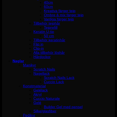
40cm
60cm
Kreativa färger tejp
Ombre & mix färger tejp
Vanliga färger tejp
Tillbehör tejphår
Tejprefill
Keratin U-tip
50 cm
Tillbehör keratinhår
Flip in
Clip-in
Alla tillbehör löshår
Hårdockor
Naglar
Manikyr
Scratch Nails
Nagellack
Scratch Nails Lack
Cuccio Lack
Konstmaterial
Gelélack
Akryl
Cuccio Naturale
Gelé
Builder Gel med pensel
Silke/glasfiber
Pedikyr