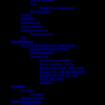
Cuccio Naturale
Gelé
Builder Gel med pensel
Silke/glasfiber
Pedikyr
Nagelfilar
Nagelpenslar
Tippar & Mallar
Nageldekorationer
Strass & Stenar
Elfil
Tandblekning
Allt inom Tandblekning & Tandsmycke
Professionell tandblekning
Hemmablekning
Tandsmycke
Tandsmycke kristaller
Större kristaller i former
Tandsmycke Guld med kristall
Tandsmycke 18k Klassisk Guld
Tandsmycke 18k Vitt guld
ToothFairy gems
Twinkles
Smycken
Smycken
Armband
Hårdekorationer
Hud & Kroppsvård