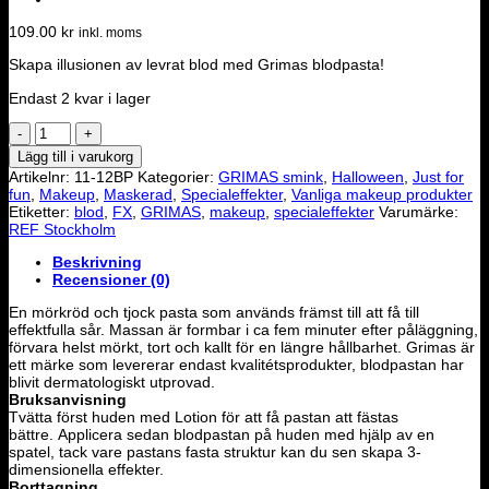
109.00
kr
inkl. moms
Skapa illusionen av levrat blod med Grimas blodpasta!
Endast 2 kvar i lager
GRIMAS
-
Lägg till i varukorg
Blood
Artikelnr:
11-12BP
Kategorier:
GRIMAS smink
,
Halloween
,
Just for
paste
fun
,
Makeup
,
Maskerad
,
Specialeffekter
,
Vanliga makeup produkter
mängd
Etiketter:
blod
,
FX
,
GRIMAS
,
makeup
,
specialeffekter
Varumärke:
REF Stockholm
Beskrivning
Recensioner (0)
En mörkröd och tjock pasta som används främst till att få till
effektfulla sår.
Massan är formbar i ca fem minuter efter påläggning,
förvara helst mörkt, tort och kallt för en längre hållbarhet. Grimas är
ett märke som levererar endast kvalitétsprodukter, blodpastan
har
blivit dermatologiskt utprovad.
Bruksanvisning
Tvätta först huden med Lotion för att få pastan att fästas
bättre.
Applicera sedan blodpastan på huden med hjälp av en
spatel, t
ack vare pastans fasta struktur kan du sen skapa 3-
dimensionella effekter.
Borttagning