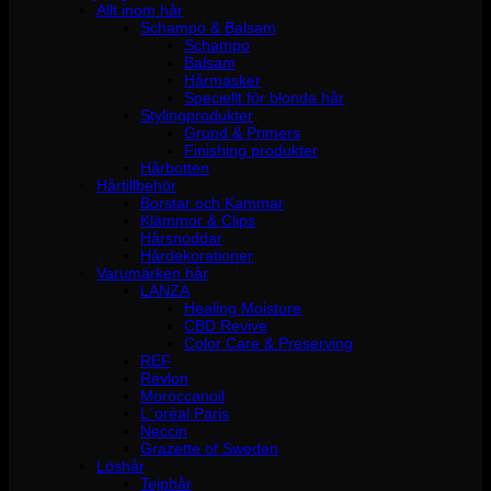
Allt inom hår
Schampo & Balsam
Schampo
Balsam
Hårmasker
Speciellt för blonda hår
Stylingprodukter
Grund & Primers
Finishing produkter
Hårbotten
Hårtillbehör
Borstar och Kammar
Klämmor & Clips
Hårsnoddar
Hårdekorationer
Varumärken hår
LANZA
Healing Moisture
CBD Revive
Color Care & Preserving
REF
Revlon
Moroccanoil
L´oréal Paris
Neccin
Grazette of Sweden
Löshår
Tejphår