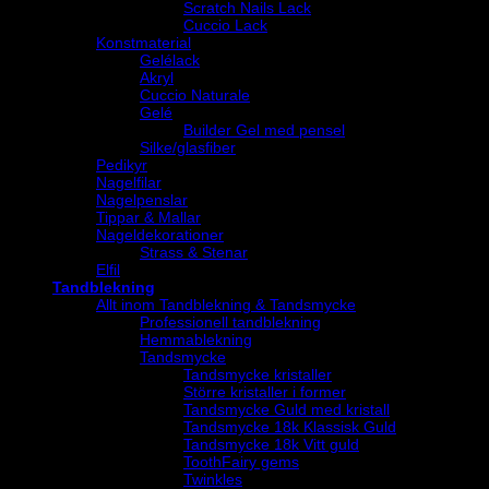
Scratch Nails Lack
Cuccio Lack
Konstmaterial
Gelélack
Akryl
Cuccio Naturale
Gelé
Builder Gel med pensel
Silke/glasfiber
Pedikyr
Nagelfilar
Nagelpenslar
Tippar & Mallar
Nageldekorationer
Strass & Stenar
Elfil
Tandblekning
Allt inom Tandblekning & Tandsmycke
Professionell tandblekning
Hemmablekning
Tandsmycke
Tandsmycke kristaller
Större kristaller i former
Tandsmycke Guld med kristall
Tandsmycke 18k Klassisk Guld
Tandsmycke 18k Vitt guld
ToothFairy gems
Twinkles