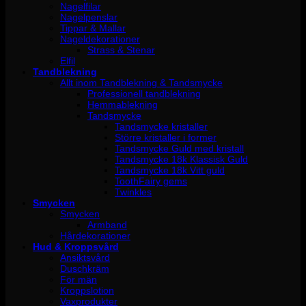
Nagelfilar
Nagelpenslar
Tippar & Mallar
Nageldekorationer
Strass & Stenar
Elfil
Tandblekning
Allt inom Tandblekning & Tandsmycke
Professionell tandblekning
Hemmablekning
Tandsmycke
Tandsmycke kristaller
Större kristaller i former
Tandsmycke Guld med kristall
Tandsmycke 18k Klassisk Guld
Tandsmycke 18k Vitt guld
ToothFairy gems
Twinkles
Smycken
Smycken
Armband
Hårdekorationer
Hud & Kroppsvård
Ansiktsvård
Duschkräm
För män
Kroppslotion
Vaxprodukter