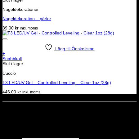
Nageldekorationer
Nageldekoration – pärlor
39.00
kr
inkl. moms
Lägg till Önskelistan
+
Snabbkoll
Slut i lager
Cuccio
T3 LED/UV Gel – Controlled Leveling – Clear 1oz (28g)
446.00
kr
inkl. moms
Dela denna sida
STOLT MEDLEM I
Nyhetsbrev
Missa inga erbjudanden eller nyheter!