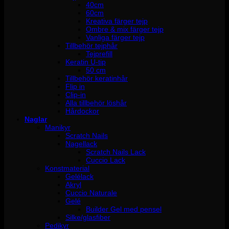
40cm
60cm
Kreativa färger tejp
Ombre & mix färger tejp
Vanliga färger tejp
Tillbehör tejphår
Tejprefill
Keratin U-tip
50 cm
Tillbehör keratinhår
Flip in
Clip-in
Alla tillbehör löshår
Hårdockor
Naglar
Manikyr
Scratch Nails
Nagellack
Scratch Nails Lack
Cuccio Lack
Konstmaterial
Gelélack
Akryl
Cuccio Naturale
Gelé
Builder Gel med pensel
Silke/glasfiber
Pedikyr