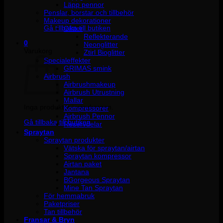
Läpp pennor
Penslar, borstar och tillbehör
Inga produkter i varukorgen.
Makeup dekorationer
Gå tillbaka till butiken
Glitter
Reflekterande
0
Neonglitter
Varukorg
Ztirl Bioglitter
Specialeffekter
GRIMAS smink
Airbrush
Airbrushmakeup
Airbrush Utrustning
Mallar
Inga produkter i varukorgen.
Kompressorer
Airbrush Pennor
Gå tillbaka till butiken
Reservdelar
Spraytan
Spraytan produkter
Vätska för spraytan/airtan
Spraytan kompressor
Airtan paket
Jantana
BGorgeous Spraytan
Mine Tan Spraytan
För hemmabruk
Paketpriser
Tan tillbehör
Fransar & Bryn