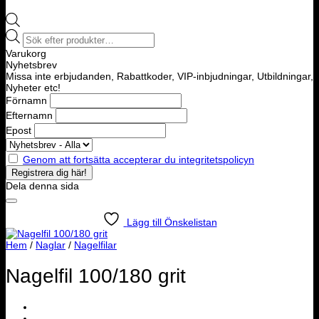
Products
search
Varukorg
Nyhetsbrev
Missa inte erbjudanden, Rabattkoder, VIP-inbjudningar, Utbildningar,
Nyheter etc!
Förnamn
Efternamn
Epost
Genom att fortsätta accepterar du integritetspolicyn
Dela denna sida
Lägg till Önskelistan
Hem
/
Naglar
/
Nagelfilar
Nagelfil 100/180 grit