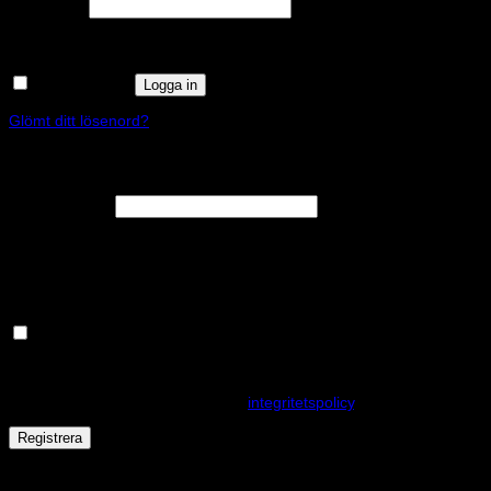
Obligatoriskt
Lösenord
*
Kom ihåg mig
Logga in
Glömt ditt lösenord?
Registrera
Obligatoriskt
E-postadress
*
En länk för att ställa in ett nytt lösenord kommer att skickas till din e-
postadress.
Håll dig uppdaterad om nyheter och våra rea kampanjer
Dina personuppgifter kommer användas för att förbättra din
upplevelse på webbplatsen, hantera åtkomst till ditt konto och för
andra ändamål som beskrivs i vår
integritetspolicy
.
Registrera
Får det lov att vara en kaka eller två?