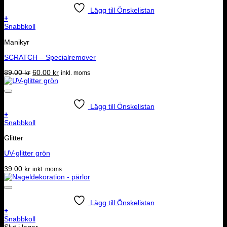
Lägg till Önskelistan
+
Snabbkoll
Manikyr
SCRATCH – Specialremover
Det
Det
89.00
kr
60.00
kr
inkl. moms
ursprungliga
nuvarande
priset
priset
var:
är:
89.00 kr.
60.00 kr.
Lägg till Önskelistan
+
Snabbkoll
Glitter
UV-glitter grön
39.00
kr
inkl. moms
Lägg till Önskelistan
+
Snabbkoll
Slut i lager