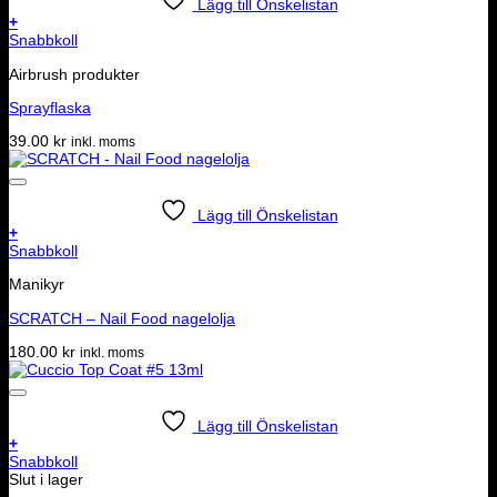
Lägg till Önskelistan
+
Snabbkoll
Airbrush produkter
Sprayflaska
39.00
kr
inkl. moms
Lägg till Önskelistan
+
Snabbkoll
Manikyr
SCRATCH – Nail Food nagelolja
180.00
kr
inkl. moms
Lägg till Önskelistan
+
Snabbkoll
Slut i lager