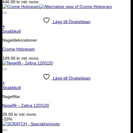
446.00
kr
inkl. moms
Lägg till Önskelistan
+
Snabbkoll
Nageldekorationer
Crome Hologram
149.00
kr
inkl. moms
Lägg till Önskelistan
+
Snabbkoll
Nagelfilar
Nagelfil – Zebra 120/120
39.00
kr
inkl. moms
-33%