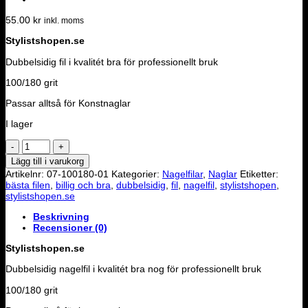
55.00
kr
inkl. moms
Stylistshopen.se
Dubbelsidig fil i kvalitét bra för professionellt bruk
100/180 grit
Passar alltså för Konstnaglar
I lager
Nagelfil
100/180
Lägg till i varukorg
grit
Artikelnr:
07-100180-01
Kategorier:
Nagelfilar
,
Naglar
Etiketter:
mängd
bästa filen
,
billig och bra
,
dubbelsidig
,
fil
,
nagelfil
,
stylistshopen
,
stylistshopen.se
Beskrivning
Recensioner (0)
Stylistshopen.se
Dubbelsidig nagelfil i kvalitét bra nog för professionellt bruk
100/180 grit