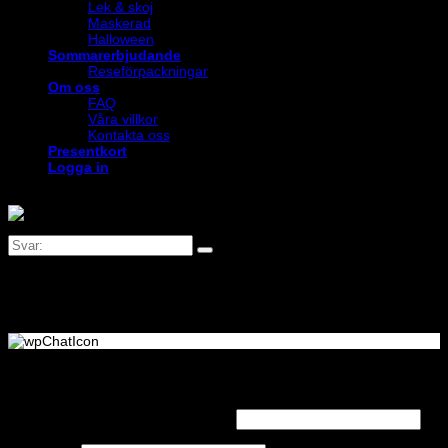
Lek & skoj
Maskerad
Halloween
Sommarerbjudande
Reseförpackningar
Om oss
FAQ
Våra villkor
Kontakta oss
Presentkort
Logga in
Logga in
Obligatoriskt
Användarnamn eller e-postadress
*