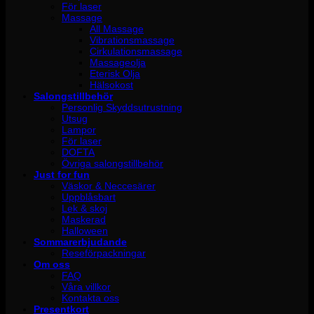
För laser
Massage
All Massage
Vibrationsmassage
Cirkulationsmassage
Massageolja
Eterisk Olja
Hälsokost
Salongstillbehör
Personlig Skyddsutrustning
Utsug
Lampor
För laser
DOFTA
Övriga salongstillbehör
Just for fun
Väskor & Neccesärer
Uppblåsbart
Lek & skoj
Maskerad
Halloween
Sommarerbjudande
Reseförpackningar
Om oss
FAQ
Våra villkor
Kontakta oss
Presentkort