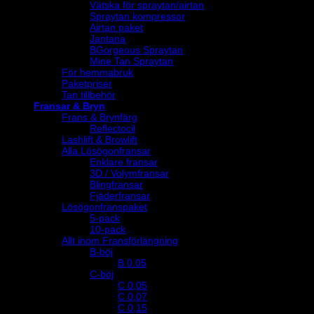
Vätska för spraytan/airtan
Spraytan kompressor
Airtan paket
Jantana
BGorgeous Spraytan
Mine Tan Spraytan
För hemmabruk
Paketpriser
Tan tillbehör
Fransar & Bryn
Frans & Brynfärg
Reflectocil
Lashlift & Browlift
Alla Lösögonfransar
Enklare fransar
3D / Volymfransar
Blingfransar
Fjäderfransar
Lösögonfranspaket
5-pack
10-pack
Allt inom Fransförlängning
B-böj
B 0.05
C-böj
C 0,05
C 0,07
C 0,15