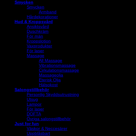
Smycken
Smycken
Armband
Hårdekorationer
Hud & Kroppsvård
Ansiktsvård
Duschkräm
För män
Kroppslotion
Vaxprodukter
För laser
Massage
All Massage
Vibrationsmassage
Cirkulationsmassage
Massageolja
Eterisk Olja
Hälsokost
Salongstillbehör
Personlig Skyddsutrustning
Utsug
Lampor
För laser
DOFTA
Övriga salongstillbehör
Just for fun
Väskor & Neccesärer
Uppblåsbart