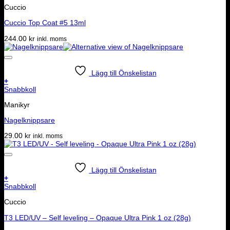
Cuccio
Cuccio Top Coat #5 13ml
244.00
kr
inkl. moms
Lägg till Önskelistan
+
Snabbkoll
Manikyr
Nagelknippsare
29.00
kr
inkl. moms
Lägg till Önskelistan
+
Snabbkoll
Cuccio
T3 LED/UV – Self leveling – Opaque Ultra Pink 1 oz (28g)