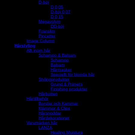
D-böj
D 0,05
D-böj 0,07
D 0,15
Megavolym
DD-böj
Franslim
Pincetter
Image Column
Hårstyling
Allt inom hår
Schampo & Balsam
Schampo
Balsam
Hårmasker
Speciellt för blonda hår
Stylingprodukter
Grund & Primers
Finishing produkter
Hårbotten
Hårtillbehör
Borstar och Kammar
Klämmor & Clips
Hårsnoddar
Hårdekorationer
Varumärken hår
LANZA
Healing Moisture