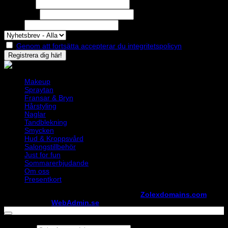
Förnamn
Efternamn
Epost
Genom att fortsätta accepterar du integritetspolicyn
Makeup
Spraytan
Fransar & Bryn
Hårstyling
Naglar
Tandblekning
Smycken
Hud & Kroppsvård
Salongstillbehör
Just for fun
Sommarerbjudande
Om oss
Presentkort
Copyright ©
StylistShopen.se
. Hosted at
Zolexdomains.com
maintained by
WebAdmin.se
Products