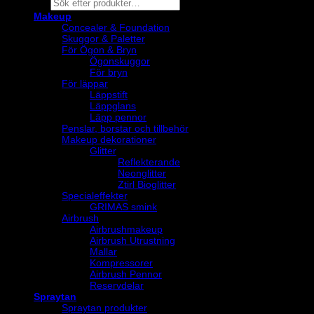
search
Makeup
Concealer & Foundation
Skuggor & Paletter
För Ögon & Bryn
Ögonskuggor
För bryn
För läppar
Läppstift
Läppglans
Läpp pennor
Penslar, borstar och tillbehör
Makeup dekorationer
Glitter
Reflekterande
Neonglitter
Ztirl Bioglitter
Specialeffekter
GRIMAS smink
Airbrush
Airbrushmakeup
Airbrush Utrustning
Mallar
Kompressorer
Airbrush Pennor
Reservdelar
Spraytan
Spraytan produkter