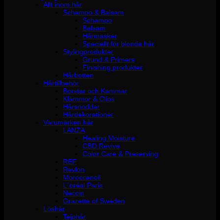
Allt inom hår
Schampo & Balsam
Schampo
Balsam
Hårmasker
Speciellt för blonda hår
Stylingprodukter
Grund & Primers
Finishing produkter
Hårbotten
Hårtillbehör
Borstar och Kammar
Klämmor & Clips
Hårsnoddar
Hårdekorationer
Varumärken hår
LANZA
Healing Moisture
CBD Revive
Color Care & Preserving
REF
Revlon
Moroccanoil
L´oréal Paris
Neccin
Grazette of Sweden
Löshår
Tejphår