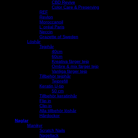
CBD Revive
Color Care & Preserving
REF
Revlon
Moroccanoil
L´oréal Paris
Neccin
Grazette of Sweden
Löshår
Tejphår
40cm
60cm
Kreativa färger tejp
Ombre & mix färger tejp
Vanliga färger tejp
Tillbehör tejphår
Tejprefill
Keratin U-tip
50 cm
Tillbehör keratinhår
Flip in
Clip-in
Alla tillbehör löshår
Hårdockor
Naglar
Manikyr
Scratch Nails
Nagellack