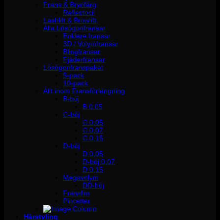
Frans & Brynfärg
Reflectocil
Lashlift & Browlift
Alla Lösögonfransar
Enklare fransar
3D / Volymfransar
Blingfransar
Fjäderfransar
Lösögonfranspaket
5-pack
10-pack
Allt inom Fransförlängning
B-böj
B 0.05
C-böj
C 0,05
C 0,07
C 0,15
D-böj
D 0,05
D-böj 0,07
D 0,15
Megavolym
DD-böj
Franslim
Pincetter
Hårstyling