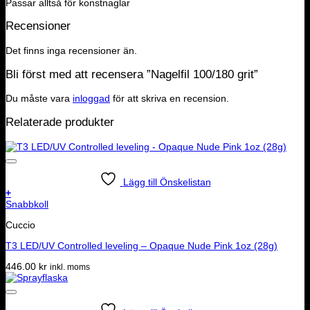
Passar alltså för konstnaglar
Recensioner
Det finns inga recensioner än.
Bli först med att recensera ”Nagelfil 100/180 grit”
Du måste vara
inloggad
för att skriva en recension.
Relaterade produkter
Lägg till Önskelistan
+
Snabbkoll
Cuccio
T3 LED/UV Controlled leveling – Opaque Nude Pink 1oz (28g)
446.00
kr
inkl. moms