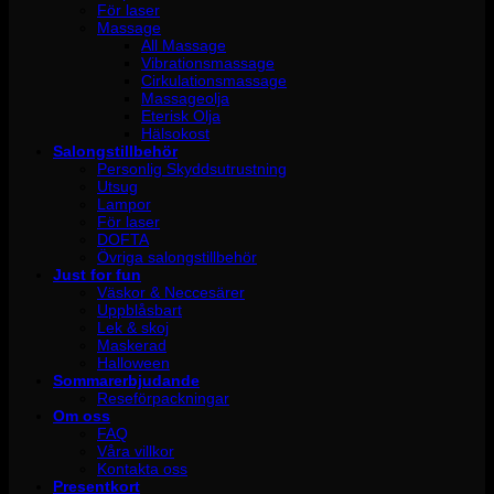
För laser
Massage
All Massage
Vibrationsmassage
Cirkulationsmassage
Massageolja
Eterisk Olja
Hälsokost
Salongstillbehör
Personlig Skyddsutrustning
Utsug
Lampor
För laser
DOFTA
Övriga salongstillbehör
Just for fun
Väskor & Neccesärer
Uppblåsbart
Lek & skoj
Maskerad
Halloween
Sommarerbjudande
Reseförpackningar
Om oss
FAQ
Våra villkor
Kontakta oss
Presentkort