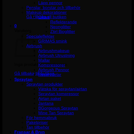
Läpp pennor
Penslar, borstar och tillbehör
Inga produkter i varukorgen.
Makeup dekorationer
Gå tillbaka till butiken
Glitter
Reflekterande
0
Neonglitter
Varukorg
Ztirl Bioglitter
Specialeffekter
GRIMAS smink
Airbrush
Airbrushmakeup
Airbrush Utrustning
Mallar
Inga produkter i varukorgen.
Kompressorer
Airbrush Pennor
Gå tillbaka till butiken
Reservdelar
Spraytan
Spraytan produkter
Vätska för spraytan/airtan
Spraytan kompressor
Airtan paket
Jantana
BGorgeous Spraytan
Mine Tan Spraytan
För hemmabruk
Paketpriser
Tan tillbehör
Fransar & Bryn