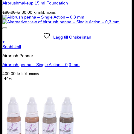
Airbrushmakeup 15 ml Foundation
flera
varianter.
Det
Det
180.00
kr
80.00
kr
inkl. moms
De
ursprungliga
nuvarande
olika
priset
priset
alternativen
var:
är:
kan
180.00 kr.
80.00 kr.
väljas
Lägg till Önskelistan
på
+
produktsidan
Snabbkoll
Airbrush Pennor
Airbrush penna – Single Action – 0,3 mm
400.00
kr
inkl. moms
-44%