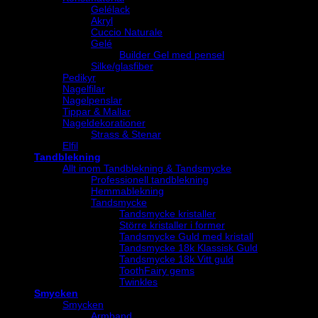
Gelélack
Akryl
Cuccio Naturale
Gelé
Builder Gel med pensel
Silke/glasfiber
Pedikyr
Nagelfilar
Nagelpenslar
Tippar & Mallar
Nageldekorationer
Strass & Stenar
Elfil
Tandblekning
Allt inom Tandblekning & Tandsmycke
Professionell tandblekning
Hemmablekning
Tandsmycke
Tandsmycke kristaller
Större kristaller i former
Tandsmycke Guld med kristall
Tandsmycke 18k Klassisk Guld
Tandsmycke 18k Vitt guld
ToothFairy gems
Twinkles
Smycken
Smycken
Armband