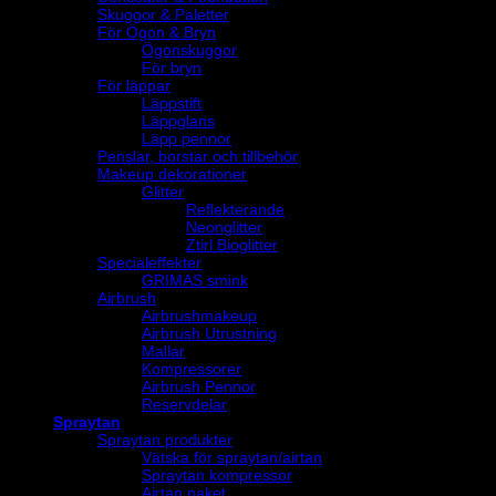
Skuggor & Paletter
För Ögon & Bryn
Ögonskuggor
För bryn
För läppar
Läppstift
Läppglans
Läpp pennor
Penslar, borstar och tillbehör
Makeup dekorationer
Glitter
Reflekterande
Neonglitter
Ztirl Bioglitter
Specialeffekter
GRIMAS smink
Airbrush
Airbrushmakeup
Airbrush Utrustning
Mallar
Kompressorer
Airbrush Pennor
Reservdelar
Spraytan
Spraytan produkter
Vätska för spraytan/airtan
Spraytan kompressor
Airtan paket