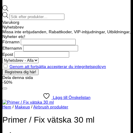
Products
search
Varukorg
Nyhetsbrev
Missa inte erbjudanden, Rabattkoder, VIP-inbjudningar, Utbildningar,
Nyheter etc!
Förnamn
Efternamn
Epost
Genom att fortsätta accepterar du integritetspolicyn
Dela denna sida
-50%
Lägg till Önskelistan
Hem
/
Makeup
/
Airbrush produkter
Primer / Fix vätska 30 ml