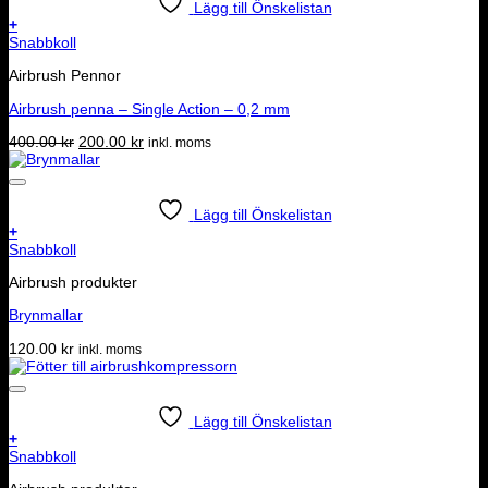
Lägg till Önskelistan
produktsidan
+
Snabbkoll
Airbrush Pennor
Airbrush penna – Single Action – 0,2 mm
Det
Det
400.00
kr
200.00
kr
inkl. moms
ursprungliga
nuvarande
priset
priset
var:
är:
400.00 kr.
200.00 kr.
Lägg till Önskelistan
+
Snabbkoll
Airbrush produkter
Brynmallar
120.00
kr
inkl. moms
Lägg till Önskelistan
+
Snabbkoll