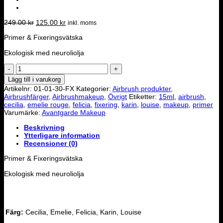
Det
Det
249.00
kr
125.00
kr
inkl. moms
ursprungliga
nuvarande
Primer & Fixeringsvätska
priset
priset
var:
är:
Ekologisk med neuroliolja
249.00 kr.
125.00 kr.
Primer
/
Lägg till i varukorg
Fix
Artikelnr:
01-01-30-FX
Kategorier:
Airbrush produkter
,
vätska
Airbrushfärger
,
Airbrushmakeup
,
Övrigt
Etiketter:
15ml
,
airbrush
,
30
cecilia
,
emelie rouge
,
felicia
,
fixering
,
karin
,
louise
,
makeup
,
primer
ml
Varumärke:
Avantgarde Makeup
mängd
Beskrivning
Ytterligare information
Recensioner (0)
Primer & Fixeringsvätska
Ekologisk med neuroliolja
Färg:
Cecilia, Emelie, Felicia, Karin, Louise