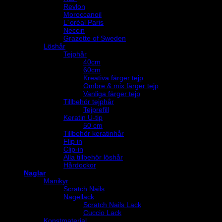
Revlon
Moroccanoil
L´oréal Paris
Neccin
Grazette of Sweden
Löshår
Tejphår
40cm
60cm
Kreativa färger tejp
Ombre & mix färger tejp
Vanliga färger tejp
Tillbehör tejphår
Tejprefill
Keratin U-tip
50 cm
Tillbehör keratinhår
Flip in
Clip-in
Alla tillbehör löshår
Hårdockor
Naglar
Manikyr
Scratch Nails
Nagellack
Scratch Nails Lack
Cuccio Lack
Konstmaterial