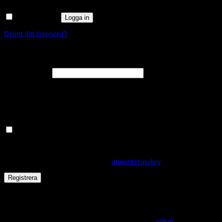
Kom ihåg mig
Logga in
Glömt ditt lösenord?
Registrera
Obligatoriskt
E-postadress
*
En länk för att ställa in ett nytt lösenord kommer att skickas till din e-
postadress.
Håll dig uppdaterad om nyheter och våra rea kampanjer
Dina personuppgifter kommer användas för att förbättra din
upplevelse på webbplatsen, hantera åtkomst till ditt konto och för
andra ändamål som beskrivs i vår
integritetspolicy
.
Registrera
Får det lov att vara en kaka eller två?
På den här webplatsen använder vi cookies för att alla funktioner
ska fungera som förväntat. För mer info se våra
villkor
.