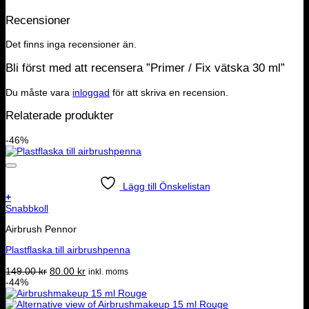
Recensioner
Det finns inga recensioner än.
Bli först med att recensera ”Primer / Fix vätska 30 ml”
Du måste vara
inloggad
för att skriva en recension.
Relaterade produkter
-46%
Lägg till Önskelistan
+
Snabbkoll
Airbrush Pennor
Plastflaska till airbrushpenna
Det
Det
149.00
kr
80.00
kr
inkl. moms
ursprungliga
nuvarande
-44%
priset
priset
var:
är: