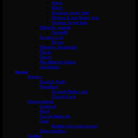
40cm
60cm
Kreativa färger tejp
Ombre & mix färger tejp
Vanliga färger tejp
Tillbehör tejphår
Tejprefill
Keratin U-tip
50 cm
Tillbehör keratinhår
Flip in
Clip-in
Alla tillbehör löshår
Hårdockor
Naglar
Manikyr
Scratch Nails
Nagellack
Scratch Nails Lack
Cuccio Lack
Konstmaterial
Gelélack
Akryl
Cuccio Naturale
Gelé
Builder Gel med pensel
Silke/glasfiber
Pedikyr