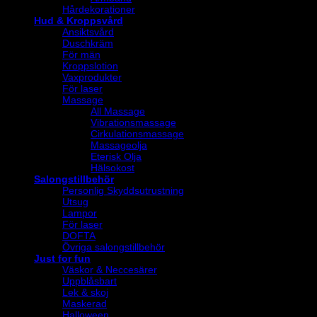
Hårdekorationer
Hud & Kroppsvård
Ansiktsvård
Duschkräm
För män
Kroppslotion
Vaxprodukter
För laser
Massage
All Massage
Vibrationsmassage
Cirkulationsmassage
Massageolja
Eterisk Olja
Hälsokost
Salongstillbehör
Personlig Skyddsutrustning
Utsug
Lampor
För laser
DOFTA
Övriga salongstillbehör
Just for fun
Väskor & Neccesärer
Uppblåsbart
Lek & skoj
Maskerad
Halloween