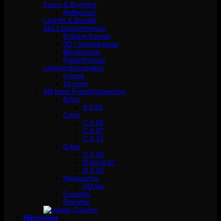
Frans & Brynfärg
Reflectocil
Lashlift & Browlift
Alla Lösögonfransar
Enklare fransar
3D / Volymfransar
Blingfransar
Fjäderfransar
Lösögonfranspaket
5-pack
10-pack
Allt inom Fransförlängning
B-böj
B 0.05
C-böj
C 0,05
C 0,07
C 0,15
D-böj
D 0,05
D-böj 0,07
D 0,15
Megavolym
DD-böj
Franslim
Pincetter
Hårstyling