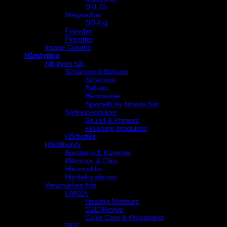
D 0,15
Megavolym
DD-böj
Franslim
Pincetter
Image Column
Hårstyling
Allt inom hår
Schampo & Balsam
Schampo
Balsam
Hårmasker
Speciellt för blonda hår
Stylingprodukter
Grund & Primers
Finishing produkter
Hårbotten
Hårtillbehör
Borstar och Kammar
Klämmor & Clips
Hårsnoddar
Hårdekorationer
Varumärken hår
LANZA
Healing Moisture
CBD Revive
Color Care & Preserving
REF