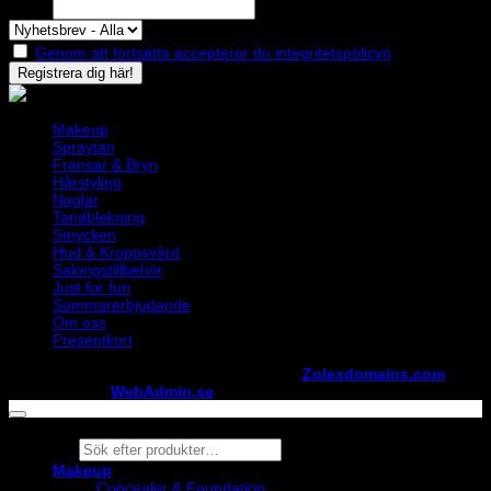
Epost
Genom att fortsätta accepterar du integritetspolicyn
Makeup
Spraytan
Fransar & Bryn
Hårstyling
Naglar
Tandblekning
Smycken
Hud & Kroppsvård
Salongstillbehör
Just for fun
Sommarerbjudande
Om oss
Presentkort
Copyright ©
StylistShopen.se
. Hosted at
Zolexdomains.com
maintained by
WebAdmin.se
Products
search
Makeup
Concealer & Foundation