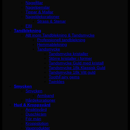
Nagelfilar
Nagelpenslar
Tippar & Mallar
Nageldekorationer
Strass & Stenar
Elfil
Tandblekning
Allt inom Tandblekning & Tandsmycke
Professionell tandblekning
Hemmablekning
Tandsmycke
Tandsmycke kristaller
Större kristaller i former
Tandsmycke Guld med kristall
Tandsmycke 18k Klassisk Guld
Tandsmycke 18k Vitt guld
ToothFairy gems
Twinkles
Smycken
Smycken
Armband
Hårdekorationer
Hud & Kroppsvård
Ansiktsvård
Duschkräm
För män
Kroppslotion
Vaxprodukter