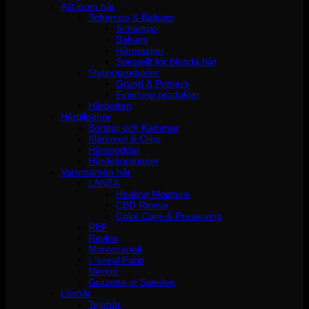
Allt inom hår
Schampo & Balsam
Schampo
Balsam
Hårmasker
Speciellt för blonda hår
Stylingprodukter
Grund & Primers
Finishing produkter
Hårbotten
Hårtillbehör
Borstar och Kammar
Klämmor & Clips
Hårsnoddar
Hårdekorationer
Varumärken hår
LANZA
Healing Moisture
CBD Revive
Color Care & Preserving
REF
Revlon
Moroccanoil
L´oréal Paris
Neccin
Grazette of Sweden
Löshår
Tejphår