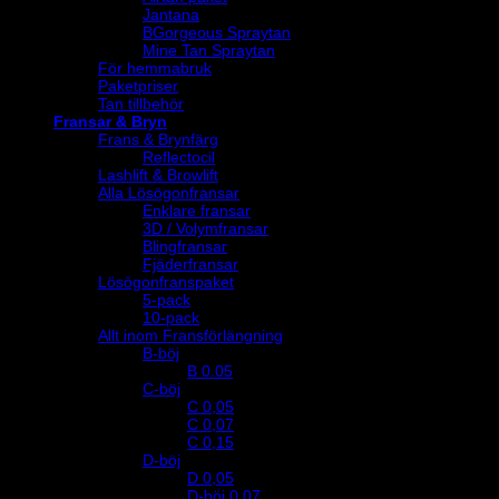
Jantana
BGorgeous Spraytan
Mine Tan Spraytan
För hemmabruk
Paketpriser
Tan tillbehör
Fransar & Bryn
Frans & Brynfärg
Reflectocil
Lashlift & Browlift
Alla Lösögonfransar
Enklare fransar
3D / Volymfransar
Blingfransar
Fjäderfransar
Lösögonfranspaket
5-pack
10-pack
Allt inom Fransförlängning
B-böj
B 0.05
C-böj
C 0,05
C 0,07
C 0,15
D-böj
D 0,05
D-böj 0,07