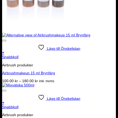
Lägg till Önskelistan
+
Den
Snabbkoll
här
Airbrush produkter
produkten
har
Airbrushmakeup 15 ml Brynfärg
flera
varianter.
Prisintervall:
100.00
kr
–
180.00
kr
inkl. moms
De
100.00 kr
olika
till
alternativen
180.00 kr
kan
Lägg till Önskelistan
väljas
+
på
Snabbkoll
produktsidan
Airbrush produkter