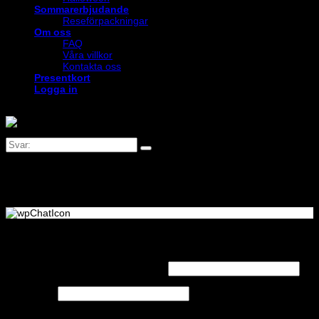
Sommarerbjudande
Reseförpackningar
Om oss
FAQ
Våra villkor
Kontakta oss
Presentkort
Logga in
Logga in
Obligatoriskt
Användarnamn eller e-postadress
*
Obligatoriskt
Lösenord
*