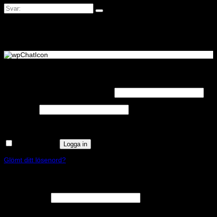
Logga in
Obligatoriskt
Användarnamn eller e-postadress
*
Obligatoriskt
Lösenord
*
Kom ihåg mig
Logga in
Glömt ditt lösenord?
Registrera
Obligatoriskt
E-postadress
*
En länk för att ställa in ett nytt lösenord kommer att skickas till din e-