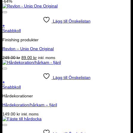
-64%
Lägg till Önskelistan
+
Snabbkoll
Finishing produkter
Revlon – Uniq One Original
Det
Det
249.00
kr
89.00
kr
inkl. moms
ursprungliga
nuvarande
priset
priset
var:
är:
249.00 kr.
89.00 kr.
Lägg till Önskelistan
+
Snabbkoll
Hårdekorationer
Hårdekoration/hårkam – fjäril
149.00
kr
inkl. moms