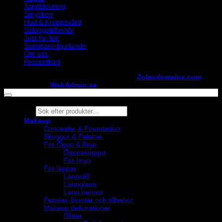
Tandblekning
Smycken
Hud & Kroppsvård
Salongstillbehör
Just for fun
Sommarerbjudande
Om oss
Presentkort
Copyright ©
StylistShopen.se
. Hosted at
Zolexdomains.com
maintained by
WebAdmin.se
Products
search
Makeup
Concealer & Foundation
Skuggor & Paletter
För Ögon & Bryn
Ögonskuggor
För bryn
För läppar
Läppstift
Läppglans
Läpp pennor
Penslar, borstar och tillbehör
Makeup dekorationer
Glitter