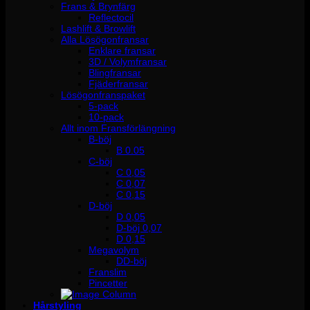
Frans & Brynfärg
Reflectocil
Lashlift & Browlift
Alla Lösögonfransar
Enklare fransar
3D / Volymfransar
Blingfransar
Fjäderfransar
Lösögonfranspaket
5-pack
10-pack
Allt inom Fransförlängning
B-böj
B 0.05
C-böj
C 0,05
C 0,07
C 0,15
D-böj
D 0,05
D-böj 0,07
D 0,15
Megavolym
DD-böj
Franslim
Pincetter
Hårstyling