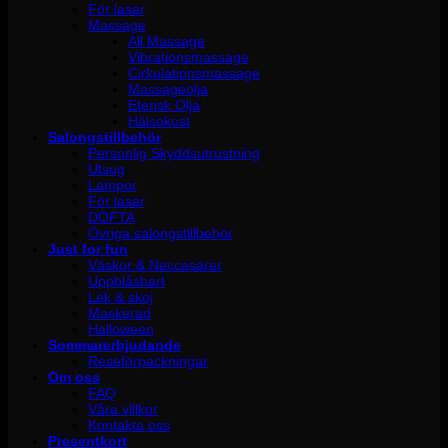
För laser
Massage
All Massage
Vibrationsmassage
Cirkulationsmassage
Massageolja
Eterisk Olja
Hälsokost
Salongstillbehör
Personlig Skyddsutrustning
Utsug
Lampor
För laser
DOFTA
Övriga salongstillbehör
Just for fun
Väskor & Neccesärer
Uppblåsbart
Lek & skoj
Maskerad
Halloween
Sommarerbjudande
Reseförpackningar
Om oss
FAQ
Våra villkor
Kontakta oss
Presentkort