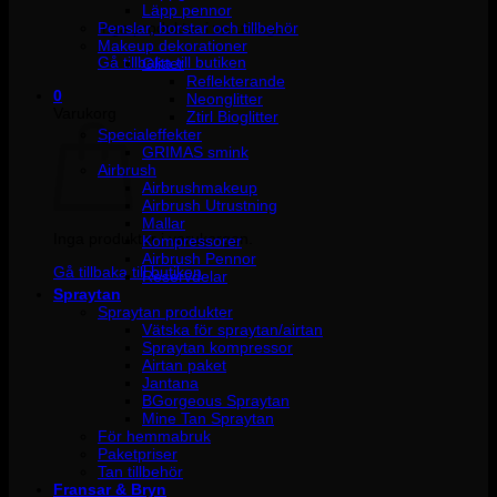
Läpp pennor
Penslar, borstar och tillbehör
Inga produkter i varukorgen.
Makeup dekorationer
Gå tillbaka till butiken
Glitter
Reflekterande
0
Neonglitter
Varukorg
Ztirl Bioglitter
Specialeffekter
GRIMAS smink
Airbrush
Airbrushmakeup
Airbrush Utrustning
Mallar
Inga produkter i varukorgen.
Kompressorer
Airbrush Pennor
Gå tillbaka till butiken
Reservdelar
Spraytan
Spraytan produkter
Vätska för spraytan/airtan
Spraytan kompressor
Airtan paket
Jantana
BGorgeous Spraytan
Mine Tan Spraytan
För hemmabruk
Paketpriser
Tan tillbehör
Fransar & Bryn