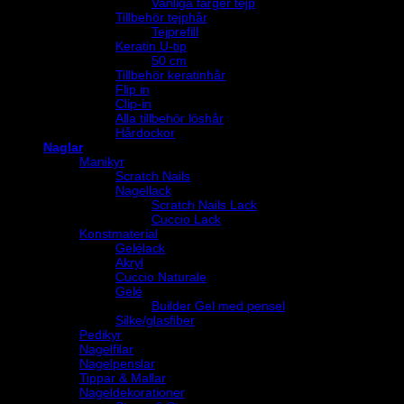
Vanliga färger tejp
Tillbehör tejphår
Tejprefill
Keratin U-tip
50 cm
Tillbehör keratinhår
Flip in
Clip-in
Alla tillbehör löshår
Hårdockor
Naglar
Manikyr
Scratch Nails
Nagellack
Scratch Nails Lack
Cuccio Lack
Konstmaterial
Gelélack
Akryl
Cuccio Naturale
Gelé
Builder Gel med pensel
Silke/glasfiber
Pedikyr
Nagelfilar
Nagelpenslar
Tippar & Mallar
Nageldekorationer