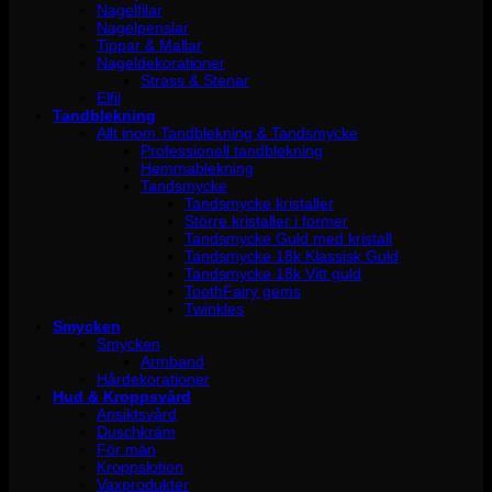
Nagelfilar
Nagelpenslar
Tippar & Mallar
Nageldekorationer
Strass & Stenar
Elfil
Tandblekning
Allt inom Tandblekning & Tandsmycke
Professionell tandblekning
Hemmablekning
Tandsmycke
Tandsmycke kristaller
Större kristaller i former
Tandsmycke Guld med kristall
Tandsmycke 18k Klassisk Guld
Tandsmycke 18k Vitt guld
ToothFairy gems
Twinkles
Smycken
Smycken
Armband
Hårdekorationer
Hud & Kroppsvård
Ansiktsvård
Duschkräm
För män
Kroppslotion
Vaxprodukter