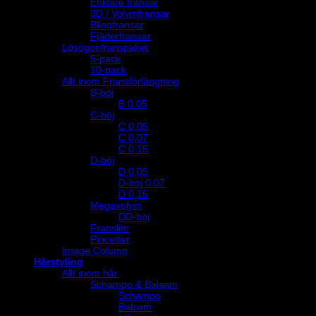
Enklare fransar
3D / Volymfransar
Blingfransar
Fjäderfransar
Lösögonfranspaket
5-pack
10-pack
Allt inom Fransförlängning
B-böj
B 0.05
C-böj
C 0,05
C 0,07
C 0,15
D-böj
D 0,05
D-böj 0,07
D 0,15
Megavolym
DD-böj
Franslim
Pincetter
Image Column
Hårstyling
Allt inom hår
Schampo & Balsam
Schampo
Balsam