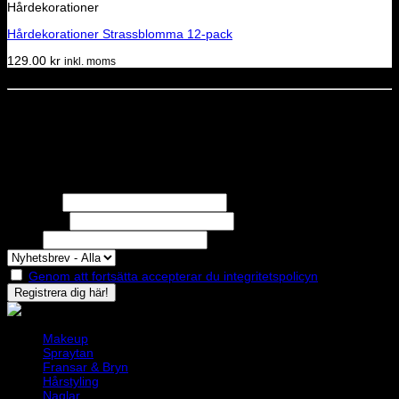
Hårdekorationer
Hårdekorationer Strassblomma 12-pack
129.00
kr
inkl. moms
Dela denna sida
STOLT MEDLEM I
Nyhetsbrev
Missa inga erbjudanden eller nyheter!
Förnamn
Efternamn
Epost
Genom att fortsätta accepterar du integritetspolicyn
Makeup
Spraytan
Fransar & Bryn
Hårstyling
Naglar