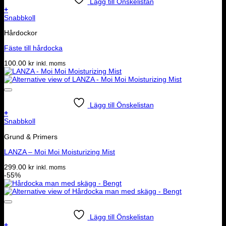
Lägg till Önskelistan
+
Snabbkoll
Hårdockor
Fäste till hårdocka
100.00
kr
inkl. moms
Lägg till Önskelistan
+
Snabbkoll
Grund & Primers
LANZA – Moi Moi Moisturizing Mist
299.00
kr
inkl. moms
-55%
Lägg till Önskelistan
+