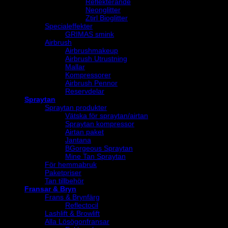
Reflekterande
Neonglitter
Ztirl Bioglitter
Specialeffekter
GRIMAS smink
Airbrush
Airbrushmakeup
Airbrush Utrustning
Mallar
Kompressorer
Airbrush Pennor
Reservdelar
Spraytan
Spraytan produkter
Vätska för spraytan/airtan
Spraytan kompressor
Airtan paket
Jantana
BGorgeous Spraytan
Mine Tan Spraytan
För hemmabruk
Paketpriser
Tan tillbehör
Fransar & Bryn
Frans & Brynfärg
Reflectocil
Lashlift & Browlift
Alla Lösögonfransar