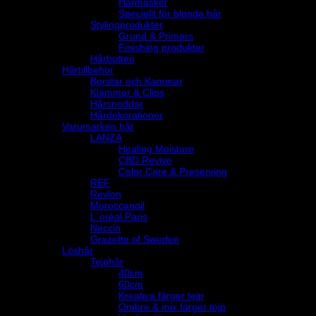
Hårmasker
Speciellt för blonda hår
Stylingprodukter
Grund & Primers
Finishing produkter
Hårbotten
Hårtillbehör
Borstar och Kammar
Klämmor & Clips
Hårsnoddar
Hårdekorationer
Varumärken hår
LANZA
Healing Moisture
CBD Revive
Color Care & Preserving
REF
Revlon
Moroccanoil
L´oréal Paris
Neccin
Grazette of Sweden
Löshår
Tejphår
40cm
60cm
Kreativa färger tejp
Ombre & mix färger tejp