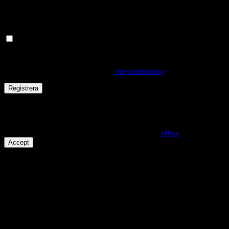
postadress.
Håll dig uppdaterad om nyheter och våra rea kampanjer
Dina personuppgifter kommer användas för att förbättra din
upplevelse på webbplatsen, hantera åtkomst till ditt konto och för
andra ändamål som beskrivs i vår
integritetspolicy
.
Registrera
Får det lov att vara en kaka eller två?
På den här webplatsen använder vi cookies för att alla funktioner
ska fungera som förväntat. För mer info se våra
villkor
.
Accept