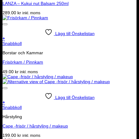
LANZA – Kukui nut Balsam 250ml
289.00
kr
inkl. moms
Lägg till Önskelistan
+
Snabbkoll
Borstar och Kammar
Frisörkam / Pinnkam
49.00
kr
inkl. moms
Lägg till Önskelistan
+
Snabbkoll
Hårstyling
Cape -frisör / hårstyling / makeup
199.00
kr
inkl. moms