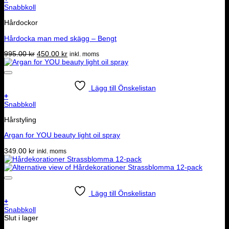
Snabbkoll
Hårdockor
Hårdocka man med skägg – Bengt
Det
Det
995.00
kr
450.00
kr
inkl. moms
ursprungliga
nuvarande
priset
priset
var:
är:
995.00 kr.
450.00 kr.
Lägg till Önskelistan
+
Snabbkoll
Hårstyling
Argan for YOU beauty light oil spray
349.00
kr
inkl. moms
Lägg till Önskelistan
+
Snabbkoll
Slut i lager