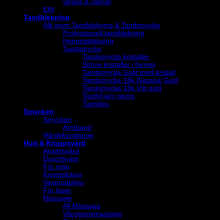
Strass & Stenar
Elfil
Tandblekning
Allt inom Tandblekning & Tandsmycke
Professionell tandblekning
Hemmablekning
Tandsmycke
Tandsmycke kristaller
Större kristaller i former
Tandsmycke Guld med kristall
Tandsmycke 18k Klassisk Guld
Tandsmycke 18k Vitt guld
ToothFairy gems
Twinkles
Smycken
Smycken
Armband
Hårdekorationer
Hud & Kroppsvård
Ansiktsvård
Duschkräm
För män
Kroppslotion
Vaxprodukter
För laser
Massage
All Massage
Vibrationsmassage