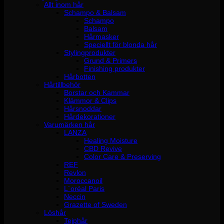
Allt inom hår
Schampo & Balsam
Schampo
Balsam
Hårmasker
Speciellt för blonda hår
Stylingprodukter
Grund & Primers
Finishing produkter
Hårbotten
Hårtillbehör
Borstar och Kammar
Klämmor & Clips
Hårsnoddar
Hårdekorationer
Varumärken hår
LANZA
Healing Moisture
CBD Revive
Color Care & Preserving
REF
Revlon
Moroccanoil
L´oréal Paris
Neccin
Grazette of Sweden
Löshår
Tejphår