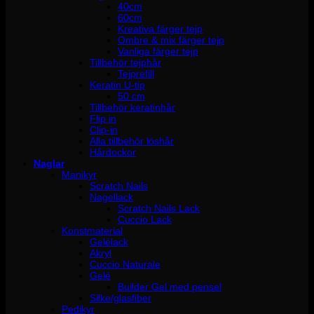
40cm
60cm
Kreativa färger tejp
Ombre & mix färger tejp
Vanliga färger tejp
Tillbehör tejphår
Tejprefill
Keratin U-tip
50 cm
Tillbehör keratinhår
Flip in
Clip-in
Alla tillbehör löshår
Hårdockor
Naglar
Manikyr
Scratch Nails
Nagellack
Scratch Nails Lack
Cuccio Lack
Konstmaterial
Gelélack
Akryl
Cuccio Naturale
Gelé
Builder Gel med pensel
Silke/glasfiber
Pedikyr