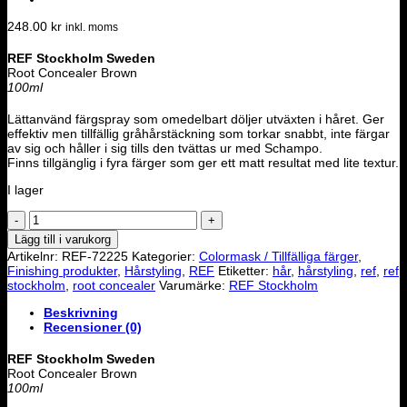
248.00
kr
inkl. moms
REF Stockholm Sweden
Root Concealer Brown
100ml
Lättanvänd färgspray som omedelbart döljer utväxten i håret. Ger
effektiv men tillfällig gråhårstäckning som torkar snabbt, inte färgar
av sig och håller i sig tills den tvättas ur med Schampo.
Finns tillgänglig i fyra färger som ger ett matt resultat med lite textur.
I lager
REF
-
Lägg till i varukorg
Root
Artikelnr:
REF-72225
Kategorier:
Colormask / Tillfälliga färger
,
Concealer
Finishing produkter
,
Hårstyling
,
REF
Etiketter:
hår
,
hårstyling
,
ref
,
ref
Brown
stockholm
,
root concealer
Varumärke:
REF Stockholm
mängd
Beskrivning
Recensioner (0)
REF Stockholm Sweden
Root Concealer Brown
100ml