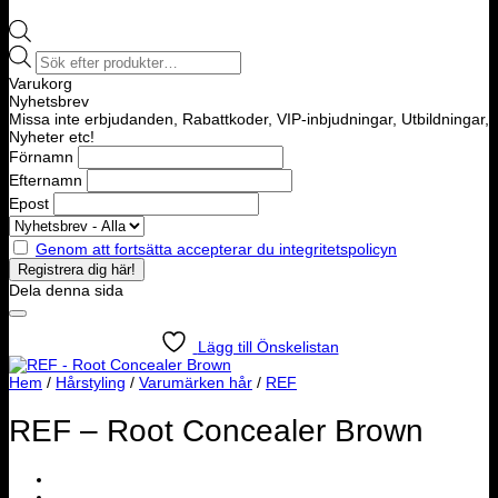
Products
search
Varukorg
Nyhetsbrev
Missa inte erbjudanden, Rabattkoder, VIP-inbjudningar, Utbildningar,
Nyheter etc!
Förnamn
Efternamn
Epost
Genom att fortsätta accepterar du integritetspolicyn
Dela denna sida
Lägg till Önskelistan
Hem
/
Hårstyling
/
Varumärken hår
/
REF
REF – Root Concealer Brown