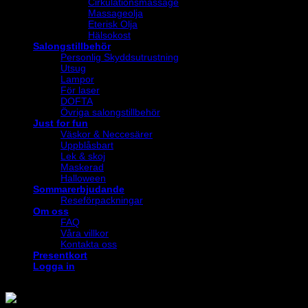
Cirkulationsmassage
Massageolja
Eterisk Olja
Hälsokost
Salongstillbehör
Personlig Skyddsutrustning
Utsug
Lampor
För laser
DOFTA
Övriga salongstillbehör
Just for fun
Väskor & Neccesärer
Uppblåsbart
Lek & skoj
Maskerad
Halloween
Sommarerbjudande
Reseförpackningar
Om oss
FAQ
Våra villkor
Kontakta oss
Presentkort
Logga in