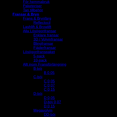
För hemmabruk
Paketpriser
Tan tillbehör
Fransar & Bryn
Frans & Brynfärg
Reflectocil
Lashlift & Browlift
Alla Lösögonfransar
Enklare fransar
3D / Volymfransar
Blingfransar
Fjäderfransar
Lösögonfranspaket
5-pack
10-pack
Allt inom Fransförlängning
B-böj
B 0.05
C-böj
C 0,05
C 0,07
C 0,15
D-böj
D 0,05
D-böj 0,07
D 0,15
Megavolym
DD-böj