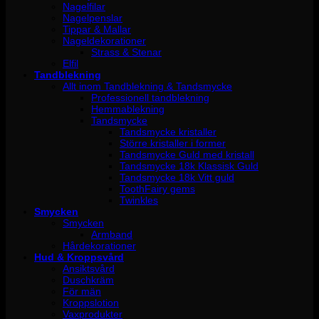
Nagelfilar
Nagelpenslar
Tippar & Mallar
Nageldekorationer
Strass & Stenar
Elfil
Tandblekning
Allt inom Tandblekning & Tandsmycke
Professionell tandblekning
Hemmablekning
Tandsmycke
Tandsmycke kristaller
Större kristaller i former
Tandsmycke Guld med kristall
Tandsmycke 18k Klassisk Guld
Tandsmycke 18k Vitt guld
ToothFairy gems
Twinkles
Smycken
Smycken
Armband
Hårdekorationer
Hud & Kroppsvård
Ansiktsvård
Duschkräm
För män
Kroppslotion
Vaxprodukter