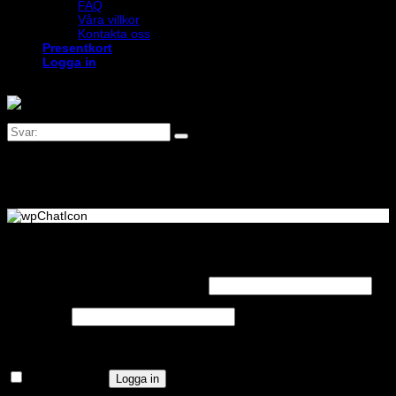
FAQ
Våra villkor
Kontakta oss
Presentkort
Logga in
Logga in
Obligatoriskt
Användarnamn eller e-postadress
*
Obligatoriskt
Lösenord
*
Kom ihåg mig
Logga in