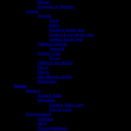
Neccin
Grazette of Sweden
Löshår
Tejphår
40cm
60cm
Kreativa färger tejp
Ombre & mix färger tejp
Vanliga färger tejp
Tillbehör tejphår
Tejprefill
Keratin U-tip
50 cm
Tillbehör keratinhår
Flip in
Clip-in
Alla tillbehör löshår
Hårdockor
Naglar
Manikyr
Scratch Nails
Nagellack
Scratch Nails Lack
Cuccio Lack
Konstmaterial
Gelélack
Akryl
Cuccio Naturale