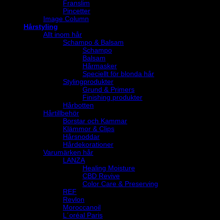
Franslim
Pincetter
Image Column
Hårstyling
Allt inom hår
Schampo & Balsam
Schampo
Balsam
Hårmasker
Speciellt för blonda hår
Stylingprodukter
Grund & Primers
Finishing produkter
Hårbotten
Hårtillbehör
Borstar och Kammar
Klämmor & Clips
Hårsnoddar
Hårdekorationer
Varumärken hår
LANZA
Healing Moisture
CBD Revive
Color Care & Preserving
REF
Revlon
Moroccanoil
L´oréal Paris