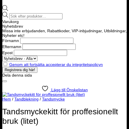
Products
search
Varukorg
Nyhetsbrev
Missa inte erbjudanden, Rabattkoder, VIP-inbjudningar, Utbildningar,
Nyheter etc!
Förnamn
Efternamn
Epost
Genom att fortsätta accepterar du integritetspolicyn
Dela denna sida
Lägg till Önskelistan
Hem
/
Tandblekning
/
Tandsmycke
Tandsmyckekitt för proffesionellt
bruk (litet)