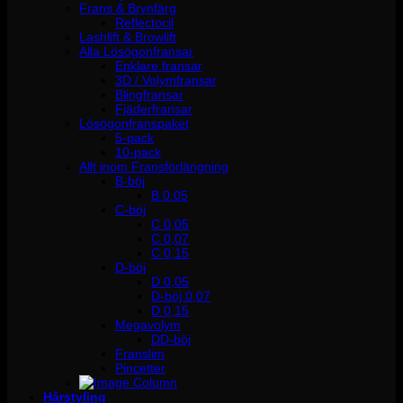
Frans & Brynfärg
Reflectocil
Lashlift & Browlift
Alla Lösögonfransar
Enklare fransar
3D / Volymfransar
Blingfransar
Fjäderfransar
Lösögonfranspaket
5-pack
10-pack
Allt inom Fransförlängning
B-böj
B 0.05
C-böj
C 0,05
C 0,07
C 0,15
D-böj
D 0,05
D-böj 0,07
D 0,15
Megavolym
DD-böj
Franslim
Pincetter
Hårstyling