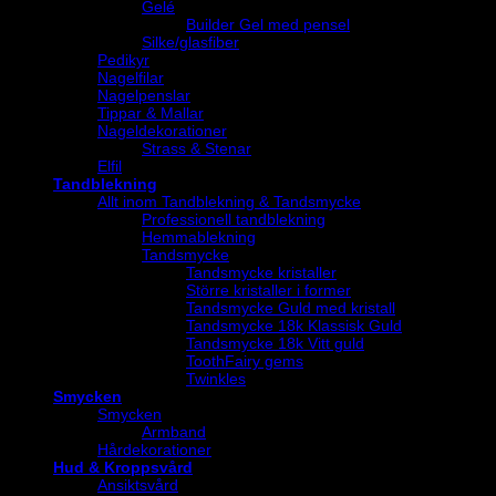
Gelé
Builder Gel med pensel
Silke/glasfiber
Pedikyr
Nagelfilar
Nagelpenslar
Tippar & Mallar
Nageldekorationer
Strass & Stenar
Elfil
Tandblekning
Allt inom Tandblekning & Tandsmycke
Professionell tandblekning
Hemmablekning
Tandsmycke
Tandsmycke kristaller
Större kristaller i former
Tandsmycke Guld med kristall
Tandsmycke 18k Klassisk Guld
Tandsmycke 18k Vitt guld
ToothFairy gems
Twinkles
Smycken
Smycken
Armband
Hårdekorationer
Hud & Kroppsvård
Ansiktsvård