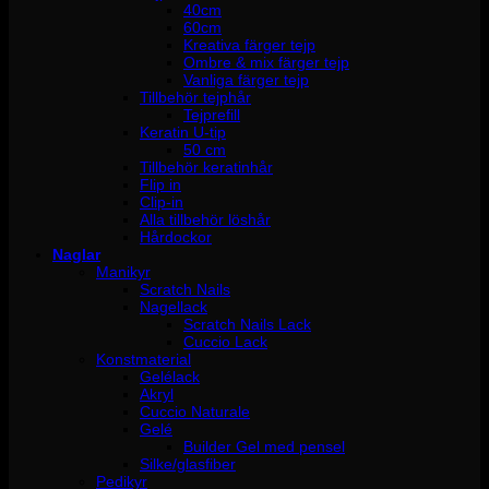
40cm
60cm
Kreativa färger tejp
Ombre & mix färger tejp
Vanliga färger tejp
Tillbehör tejphår
Tejprefill
Keratin U-tip
50 cm
Tillbehör keratinhår
Flip in
Clip-in
Alla tillbehör löshår
Hårdockor
Naglar
Manikyr
Scratch Nails
Nagellack
Scratch Nails Lack
Cuccio Lack
Konstmaterial
Gelélack
Akryl
Cuccio Naturale
Gelé
Builder Gel med pensel
Silke/glasfiber
Pedikyr