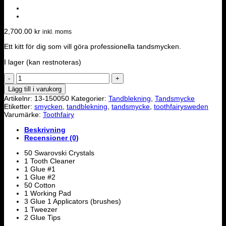
2,700.00
kr
inkl. moms
Ett kitt för dig som vill göra professionella tandsmycken.
I lager (kan restnoteras)
Tandsmyckekitt
för
Lägg till i varukorg
proffesionellt
Artikelnr:
13-150050
Kategorier:
Tandblekning
,
Tandsmycke
bruk
Etiketter:
smycken
,
tandblekning
,
tandsmycke
,
toothfairysweden
(litet)
Varumärke:
Toothfairy
mängd
Beskrivning
Recensioner (0)
50 Swarovski Crystals
1 Tooth Cleaner
1 Glue #1
1 Glue #2
50 Cotton
1 Working Pad
3 Glue 1 Applicators (brushes)
1 Tweezer
2 Glue Tips