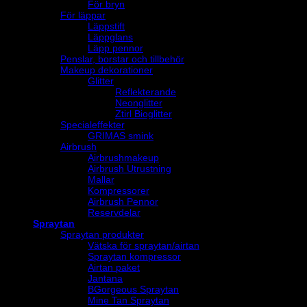
För bryn
För läppar
Läppstift
Läppglans
Läpp pennor
Penslar, borstar och tillbehör
Makeup dekorationer
Glitter
Reflekterande
Neonglitter
Ztirl Bioglitter
Specialeffekter
GRIMAS smink
Airbrush
Airbrushmakeup
Airbrush Utrustning
Mallar
Kompressorer
Airbrush Pennor
Reservdelar
Spraytan
Spraytan produkter
Vätska för spraytan/airtan
Spraytan kompressor
Airtan paket
Jantana
BGorgeous Spraytan
Mine Tan Spraytan