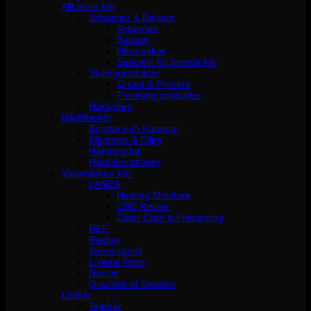
Allt inom hår
Schampo & Balsam
Schampo
Balsam
Hårmasker
Speciellt för blonda hår
Stylingprodukter
Grund & Primers
Finishing produkter
Hårbotten
Hårtillbehör
Borstar och Kammar
Klämmor & Clips
Hårsnoddar
Hårdekorationer
Varumärken hår
LANZA
Healing Moisture
CBD Revive
Color Care & Preserving
REF
Revlon
Moroccanoil
L´oréal Paris
Neccin
Grazette of Sweden
Löshår
Tejphår