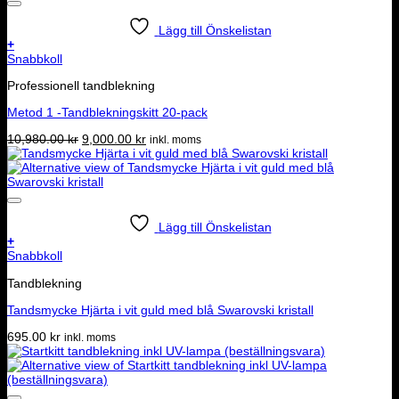
Lägg till Önskelistan
+
Snabbkoll
Professionell tandblekning
Metod 1 -Tandblekningskitt 20-pack
Det
Det
10,980.00
kr
9,000.00
kr
inkl. moms
ursprungliga
nuvarande
priset
priset
var:
är:
10,980.00 kr.
9,000.00 kr.
Lägg till Önskelistan
+
Snabbkoll
Tandblekning
Tandsmycke Hjärta i vit guld med blå Swarovski kristall
695.00
kr
inkl. moms