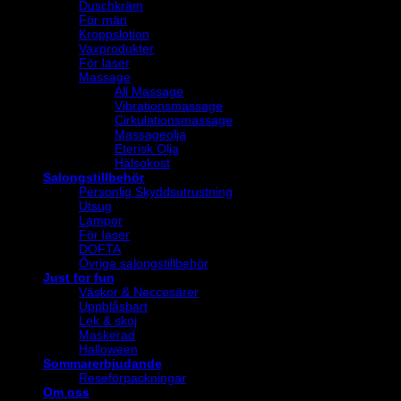
Duschkräm
För män
Kroppslotion
Vaxprodukter
För laser
Massage
All Massage
Vibrationsmassage
Cirkulationsmassage
Massageolja
Eterisk Olja
Hälsokost
Salongstillbehör
Personlig Skyddsutrustning
Utsug
Lampor
För laser
DOFTA
Övriga salongstillbehör
Just for fun
Väskor & Neccesärer
Uppblåsbart
Lek & skoj
Maskerad
Halloween
Sommarerbjudande
Reseförpackningar
Om oss