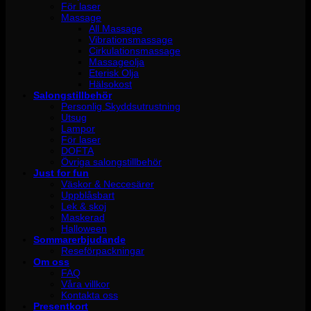
För laser
Massage
All Massage
Vibrationsmassage
Cirkulationsmassage
Massageolja
Eterisk Olja
Hälsokost
Salongstillbehör
Personlig Skyddsutrustning
Utsug
Lampor
För laser
DOFTA
Övriga salongstillbehör
Just for fun
Väskor & Neccesärer
Uppblåsbart
Lek & skoj
Maskerad
Halloween
Sommarerbjudande
Reseförpackningar
Om oss
FAQ
Våra villkor
Kontakta oss
Presentkort