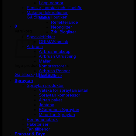
Läpp pennor
Penslar, borstar och tillbehör
Inga produkter i varukorgen.
Makeup dekorationer
Gå tillbaka till butiken
Glitter
Reflekterande
0
Neonglitter
Varukorg
Ztirl Bioglitter
Specialeffekter
GRIMAS smink
Airbrush
Airbrushmakeup
Airbrush Utrustning
Mallar
Inga produkter i varukorgen.
Kompressorer
Airbrush Pennor
Gå tillbaka till butiken
Reservdelar
Spraytan
Spraytan produkter
Vätska för spraytan/airtan
Spraytan kompressor
Airtan paket
Jantana
BGorgeous Spraytan
Mine Tan Spraytan
För hemmabruk
Paketpriser
Tan tillbehör
Fransar & Bryn