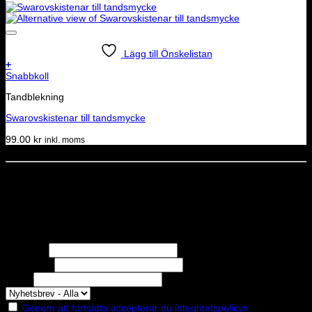
Lägg till Önskelistan
+
Snabbkoll
Tandblekning
Swarovskistenar till tandsmycke
99.00
kr
inkl. moms
Dela denna sida
STOLT MEDLEM I
Nyhetsbrev
Missa inga erbjudanden eller nyheter!
Förnamn
Efternamn
Epost
Genom att fortsätta accepterar du integritetspolicyn