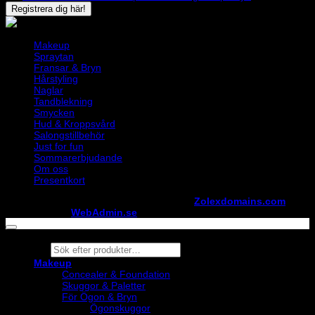
Makeup
Spraytan
Fransar & Bryn
Hårstyling
Naglar
Tandblekning
Smycken
Hud & Kroppsvård
Salongstillbehör
Just for fun
Sommarerbjudande
Om oss
Presentkort
Copyright ©
StylistShopen.se
. Hosted at
Zolexdomains.com
maintained by
WebAdmin.se
Products
search
Makeup
Concealer & Foundation
Skuggor & Paletter
För Ögon & Bryn
Ögonskuggor