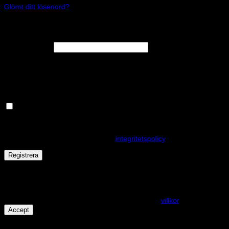
Glömt ditt lösenord?
Registrera
Obligatoriskt
E-postadress
*
En länk för att ställa in ett nytt lösenord kommer att skickas till din e-
postadress.
Håll dig uppdaterad om nyheter och våra rea kampanjer
Dina personuppgifter kommer användas för att förbättra din
upplevelse på webbplatsen, hantera åtkomst till ditt konto och för
andra ändamål som beskrivs i vår
integritetspolicy
.
Registrera
Får det lov att vara en kaka eller två?
På den här webplatsen använder vi cookies för att alla funktioner
ska fungera som förväntat. För mer info se våra
villkor
.
Accept