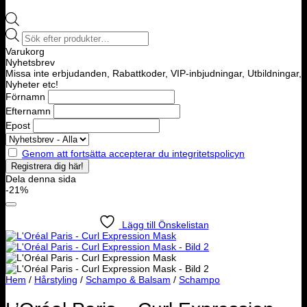
Products
search
Varukorg
Nyhetsbrev
Missa inte erbjudanden, Rabattkoder, VIP-inbjudningar, Utbildningar,
Nyheter etc!
Förnamn
Efternamn
Epost
Genom att fortsätta accepterar du integritetspolicyn
Dela denna sida
-21%
Lägg till Önskelistan
Hem
/
Hårstyling
/
Schampo & Balsam
/
Schampo