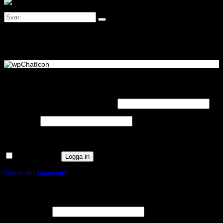
Logga in
Obligatoriskt
Användarnamn eller e-postadress
*
Obligatoriskt
Lösenord
*
Kom ihåg mig
Logga in
Glömt ditt lösenord?
Registrera
Obligatoriskt
E-postadress
*