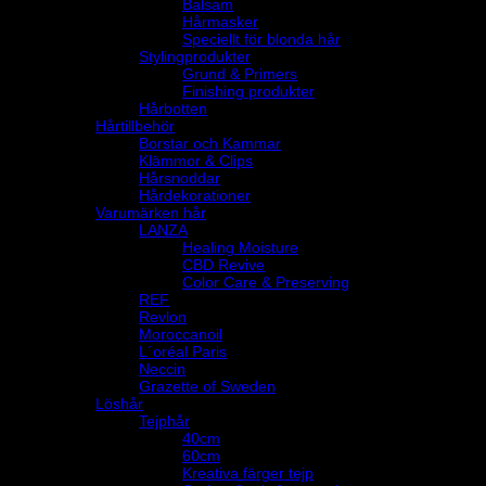
Balsam
Hårmasker
Speciellt för blonda hår
Stylingprodukter
Grund & Primers
Finishing produkter
Hårbotten
Hårtillbehör
Borstar och Kammar
Klämmor & Clips
Hårsnoddar
Hårdekorationer
Varumärken hår
LANZA
Healing Moisture
CBD Revive
Color Care & Preserving
REF
Revlon
Moroccanoil
L´oréal Paris
Neccin
Grazette of Sweden
Löshår
Tejphår
40cm
60cm
Kreativa färger tejp