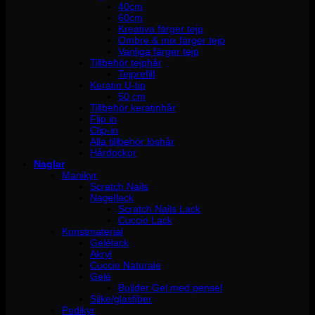
40cm
60cm
Kreativa färger tejp
Ombre & mix färger tejp
Vanliga färger tejp
Tillbehör tejphår
Tejprefill
Keratin U-tip
50 cm
Tillbehör keratinhår
Flip in
Clip-in
Alla tillbehör löshår
Hårdockor
Naglar
Manikyr
Scratch Nails
Nagellack
Scratch Nails Lack
Cuccio Lack
Konstmaterial
Gelélack
Akryl
Cuccio Naturale
Gelé
Builder Gel med pensel
Silke/glasfiber
Pedikyr