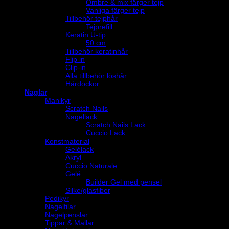
Ombre & mix färger tejp
Vanliga färger tejp
Tillbehör tejphår
Tejprefill
Keratin U-tip
50 cm
Tillbehör keratinhår
Flip in
Clip-in
Alla tillbehör löshår
Hårdockor
Naglar
Manikyr
Scratch Nails
Nagellack
Scratch Nails Lack
Cuccio Lack
Konstmaterial
Gelélack
Akryl
Cuccio Naturale
Gelé
Builder Gel med pensel
Silke/glasfiber
Pedikyr
Nagelfilar
Nagelpenslar
Tippar & Mallar