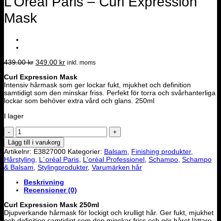
L’Oréal Paris – Curl Expression
Mask
Det
Det
439.00
kr
349.00
kr
inkl. moms
ursprungliga
nuvarande
Curl Expression Mask
priset
priset
Intensiv hårmask som ger lockar fukt, mjukhet och definition
var:
är:
samtidigt som den minskar friss. Perfekt för torra och svårhanterliga
439.00 kr.
349.00 kr.
lockar som behöver extra vård och glans. 250ml
I lager
L'Oréal
Paris
Lägg till i varukorg
-
Artikelnr:
E3827000
Kategorier:
Balsam
,
Finishing produkter
,
Curl
Hårstyling
,
L´oréal Paris
,
L'oréal Professionel
,
Schampo
,
Schampo
Expression
& Balsam
,
Stylingprodukter
,
Varumärken hår
Mask
mängd
Beskrivning
Recensioner (0)
Curl Expression Mask 250ml
Djupverkande hårmask för lockigt och krulligt hår. Ger fukt, mjukhet
och definition samtidigt som den minskar friss och gör håret lättare