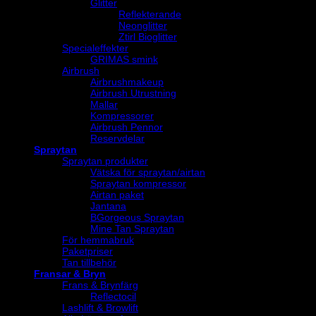
Glitter
Reflekterande
Neonglitter
Ztirl Bioglitter
Specialeffekter
GRIMAS smink
Airbrush
Airbrushmakeup
Airbrush Utrustning
Mallar
Kompressorer
Airbrush Pennor
Reservdelar
Spraytan
Spraytan produkter
Vätska för spraytan/airtan
Spraytan kompressor
Airtan paket
Jantana
BGorgeous Spraytan
Mine Tan Spraytan
För hemmabruk
Paketpriser
Tan tillbehör
Fransar & Bryn
Frans & Brynfärg
Reflectocil
Lashlift & Browlift