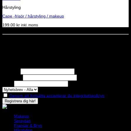
Hårstyling
Cape -frisör / hårstyling / makeup
199.00
kr
inkl. moms
Dela denna sida
STOLT MEDLEM I
Nyhetsbrev
Missa inga erbjudanden eller nyheter!
Förnamn
Efternamn
Epost
Genom att fortsätta accepterar du integritetspolicyn
Makeup
Spraytan
Fransar & Bryn
Hårstyling