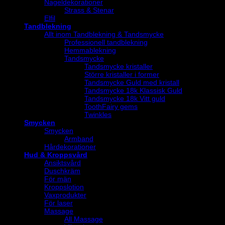
Nageldekorationer
Strass & Stenar
Elfil
Tandblekning
Allt inom Tandblekning & Tandsmycke
Professionell tandblekning
Hemmablekning
Tandsmycke
Tandsmycke kristaller
Större kristaller i former
Tandsmycke Guld med kristall
Tandsmycke 18k Klassisk Guld
Tandsmycke 18k Vitt guld
ToothFairy gems
Twinkles
Smycken
Smycken
Armband
Hårdekorationer
Hud & Kroppsvård
Ansiktsvård
Duschkräm
För män
Kroppslotion
Vaxprodukter
För laser
Massage
All Massage