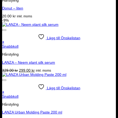
Hårstyling
Donut – liten
20.00
kr
inkl. moms
-9%
Lägg till Önskelistan
+
Snabbkoll
Hårstyling
LANZA – Neem plant silk serum
Det
Det
329.00
kr
299.00
kr
inkl. moms
ursprungliga
nuvarande
priset
priset
var:
är:
329.00 kr.
299.00 kr.
Lägg till Önskelistan
+
Snabbkoll
Hårstyling
LANZA Urban Molding Paste 200 ml