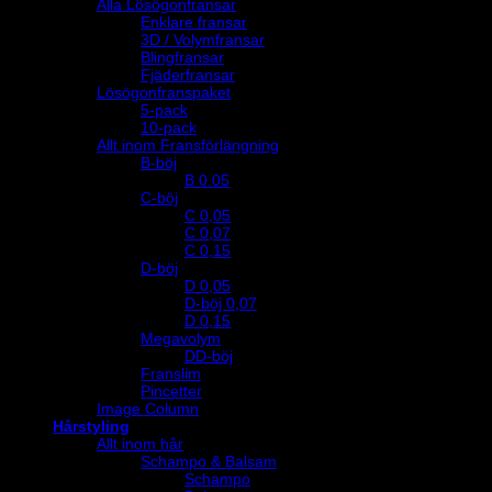
Alla Lösögonfransar
Enklare fransar
3D / Volymfransar
Blingfransar
Fjäderfransar
Lösögonfranspaket
5-pack
10-pack
Allt inom Fransförlängning
B-böj
B 0.05
C-böj
C 0,05
C 0,07
C 0,15
D-böj
D 0,05
D-böj 0,07
D 0,15
Megavolym
DD-böj
Franslim
Pincetter
Image Column
Hårstyling
Allt inom hår
Schampo & Balsam
Schampo