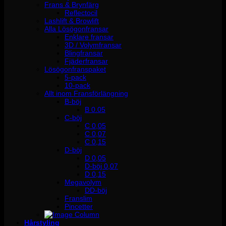
Frans & Brynfärg
Reflectocil
Lashlift & Browlift
Alla Lösögonfransar
Enklare fransar
3D / Volymfransar
Blingfransar
Fjäderfransar
Lösögonfranspaket
5-pack
10-pack
Allt inom Fransförlängning
B-böj
B 0.05
C-böj
C 0,05
C 0,07
C 0,15
D-böj
D 0,05
D-böj 0,07
D 0,15
Megavolym
DD-böj
Franslim
Pincetter
Hårstyling