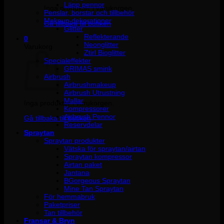
Läpp pennor
Inga produkter i varukorgen.
Penslar, borstar och tillbehör
Makeup dekorationer
Gå tillbaka till butiken
Glitter
Reflekterande
0
Neonglitter
Varukorg
Ztirl Bioglitter
Specialeffekter
GRIMAS smink
Airbrush
Airbrushmakeup
Airbrush Utrustning
Mallar
Inga produkter i varukorgen.
Kompressorer
Airbrush Pennor
Gå tillbaka till butiken
Reservdelar
Spraytan
Spraytan produkter
Vätska för spraytan/airtan
Spraytan kompressor
Airtan paket
Jantana
BGorgeous Spraytan
Mine Tan Spraytan
För hemmabruk
Paketpriser
Tan tillbehör
Fransar & Bryn