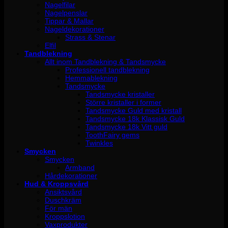
Nagelfilar
Nagelpenslar
Tippar & Mallar
Nageldekorationer
Strass & Stenar
Elfil
Tandblekning
Allt inom Tandblekning & Tandsmycke
Professionell tandblekning
Hemmablekning
Tandsmycke
Tandsmycke kristaller
Större kristaller i former
Tandsmycke Guld med kristall
Tandsmycke 18k Klassisk Guld
Tandsmycke 18k Vitt guld
ToothFairy gems
Twinkles
Smycken
Smycken
Armband
Hårdekorationer
Hud & Kroppsvård
Ansiktsvård
Duschkräm
För män
Kroppslotion
Vaxprodukter