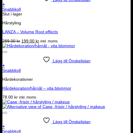
+
Snabbkoll
Slut i lager
Hårstyling
LANZA – Volume Root effects
Det
Det
289.00
kr
199.00
kr
inkl. moms
ursprungliga
nuvarande
priset
priset
var:
är:
289.00 kr.
199.00 kr.
Lägg till Önskelistan
+
Snabbkoll
Hårdekorationer
Hårdekoration/hårnål – vita blommor
78.00
kr
inkl. moms
Lägg till Önskelistan
+
Snabbkoll