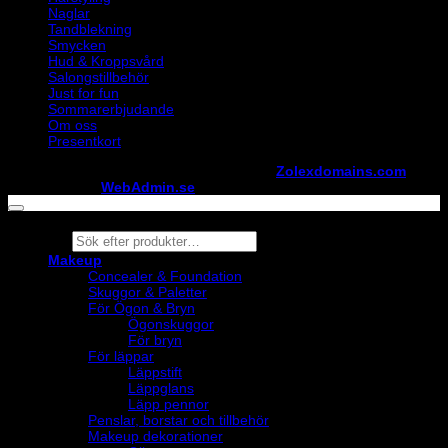
Naglar
Tandblekning
Smycken
Hud & Kroppsvård
Salongstillbehör
Just for fun
Sommarerbjudande
Om oss
Presentkort
Copyright ©
StylistShopen.se
. Hosted at
Zolexdomains.com
maintained by
WebAdmin.se
Products
search
Makeup
Concealer & Foundation
Skuggor & Paletter
För Ögon & Bryn
Ögonskuggor
För bryn
För läppar
Läppstift
Läppglans
Läpp pennor
Penslar, borstar och tillbehör
Makeup dekorationer