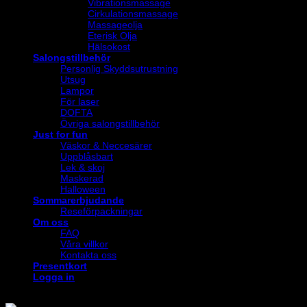
Vibrationsmassage
Cirkulationsmassage
Massageolja
Eterisk Olja
Hälsokost
Salongstillbehör
Personlig Skyddsutrustning
Utsug
Lampor
För laser
DOFTA
Övriga salongstillbehör
Just for fun
Väskor & Neccesärer
Uppblåsbart
Lek & skoj
Maskerad
Halloween
Sommarerbjudande
Reseförpackningar
Om oss
FAQ
Våra villkor
Kontakta oss
Presentkort
Logga in