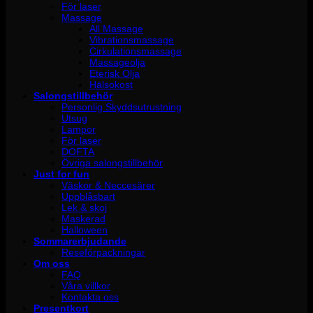
För laser
Massage
All Massage
Vibrationsmassage
Cirkulationsmassage
Massageolja
Eterisk Olja
Hälsokost
Salongstillbehör
Personlig Skyddsutrustning
Utsug
Lampor
För laser
DOFTA
Övriga salongstillbehör
Just for fun
Väskor & Neccesärer
Uppblåsbart
Lek & skoj
Maskerad
Halloween
Sommarerbjudande
Reseförpackningar
Om oss
FAQ
Våra villkor
Kontakta oss
Presentkort