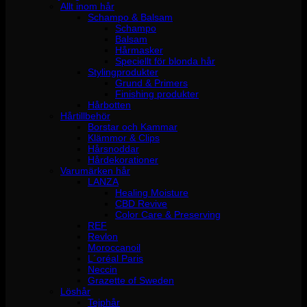
Allt inom hår
Schampo & Balsam
Schampo
Balsam
Hårmasker
Speciellt för blonda hår
Stylingprodukter
Grund & Primers
Finishing produkter
Hårbotten
Hårtillbehör
Borstar och Kammar
Klämmor & Clips
Hårsnoddar
Hårdekorationer
Varumärken hår
LANZA
Healing Moisture
CBD Revive
Color Care & Preserving
REF
Revlon
Moroccanoil
L´oréal Paris
Neccin
Grazette of Sweden
Löshår
Tejphår