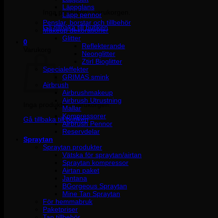
Läppglans
Inga produkter i varukorgen.
Läpp pennor
Penslar, borstar och tillbehör
Gå tillbaka till butiken
Makeup dekorationer
Glitter
0
Reflekterande
Varukorg
Neonglitter
Ztirl Bioglitter
Specialeffekter
GRIMAS smink
Airbrush
Airbrushmakeup
Airbrush Utrustning
Inga produkter i varukorgen.
Mallar
Kompressorer
Gå tillbaka till butiken
Airbrush Pennor
Reservdelar
Spraytan
Spraytan produkter
Vätska för spraytan/airtan
Spraytan kompressor
Airtan paket
Jantana
BGorgeous Spraytan
Mine Tan Spraytan
För hemmabruk
Paketpriser
Tan tillbehör