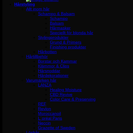
Hårstyling
Allt inom hår
Schampo & Balsam
Schampo
Balsam
Hårmasker
Speciellt för blonda hår
Stylingprodukter
Grund & Primers
Finishing produkter
Hårbotten
Hårtillbehör
Borstar och Kammar
Klämmor & Clips
Hårsnoddar
Hårdekorationer
Varumärken hår
LANZA
Healing Moisture
CBD Revive
Color Care & Preserving
REF
Revlon
Moroccanoil
L´oréal Paris
Neccin
Grazette of Sweden
Löshår