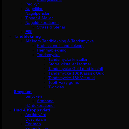
Pedikyr
Nagelfilar
Nagelpenslar
Tippar & Mallar
Nageldekorationer
Strass & Stenar
Elfil
Tandblekning
Allt inom Tandblekning & Tandsmycke
Professionell tandblekning
Hemmablekning
Tandsmycke
Tandsmycke kristaller
Större kristaller i former
Tandsmycke Guld med kristall
Tandsmycke 18k Klassisk Guld
Tandsmycke 18k Vitt guld
ToothFairy gems
Twinkles
Smycken
Smycken
Armband
Hårdekorationer
Hud & Kroppsvård
Ansiktsvård
Duschkräm
För män
Kroppslotion