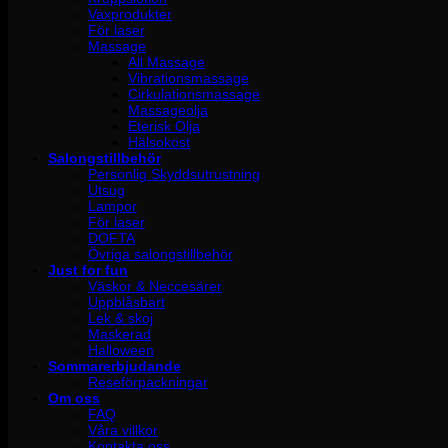
Vaxprodukter
För laser
Massage
All Massage
Vibrationsmassage
Cirkulationsmassage
Massageolja
Eterisk Olja
Hälsokost
Salongstillbehör
Personlig Skyddsutrustning
Utsug
Lampor
För laser
DOFTA
Övriga salongstillbehör
Just for fun
Väskor & Neccesärer
Uppblåsbart
Lek & skoj
Maskerad
Halloween
Sommarerbjudande
Reseförpackningar
Om oss
FAQ
Våra villkor
Kontakta oss