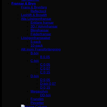
Fransar & Bryn
Frans & Brynfärg
Reflectocil
Lashlift & Browlift
Alla Lösögonfransar
Enklare fransar
3D / Volymfransar
Blingfransar
Fjäderfransar
Lösögonfranspaket
5-pack
10-pack
Allt inom Fransförlängning
B-böj
B 0.05
C-böj
C 0,05
C 0,07
C 0,15
D-böj
D 0,05
D-böj 0,07
D 0,15
Megavolym
DD-böj
Franslim
Pincetter