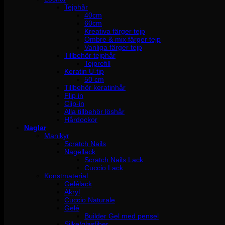
Tejphår
40cm
60cm
Kreativa färger tejp
Ombre & mix färger tejp
Vanliga färger tejp
Tillbehör tejphår
Tejprefill
Keratin U-tip
50 cm
Tillbehör keratinhår
Flip in
Clip-in
Alla tillbehör löshår
Hårdockor
Naglar
Manikyr
Scratch Nails
Nagellack
Scratch Nails Lack
Cuccio Lack
Konstmaterial
Gelélack
Akryl
Cuccio Naturale
Gelé
Builder Gel med pensel
Silke/glasfiber