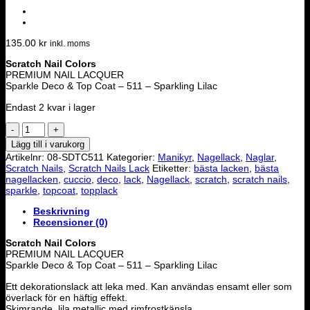
135.00
kr
inkl. moms
Scratch Nail Colors
PREMIUM NAIL LACQUER
Sparkle Deco & Top Coat – 511 – Sparkling Lilac
Endast 2 kvar i lager
Scratch
Nagellack
Lägg till i varukorg
-
Artikelnr:
08-SDTC511
Kategorier:
Manikyr
,
Nagellack
,
Naglar
,
Sparkling
Scratch Nails
,
Scratch Nails Lack
Etiketter:
bästa lacken
,
bästa
Lilac
nagellacken
,
cuccio
,
deco
,
lack
,
Nagellack
,
scratch
,
scratch nails
,
mängd
sparkle
,
topcoat
,
topplack
Beskrivning
Recensioner (0)
Scratch Nail Colors
PREMIUM NAIL LACQUER
Sparkle Deco & Top Coat – 511 – Sparkling Lilac
Ett dekorationslack att leka med. Kan användas ensamt eller som
överlack för en häftig effekt.
Skimrande, lila metallic med rimfrostkänsla.