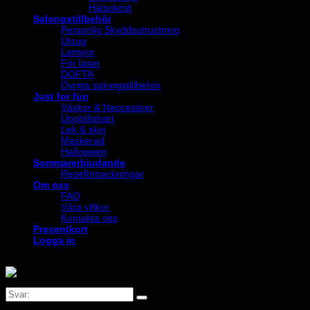
Hälsokost
Salongstillbehör
Personlig Skyddsutrustning
Utsug
Lampor
För laser
DOFTA
Övriga salongstillbehör
Just for fun
Väskor & Neccesärer
Uppblåsbart
Lek & skoj
Maskerad
Halloween
Sommarerbjudande
Reseförpackningar
Om oss
FAQ
Våra villkor
Kontakta oss
Presentkort
Logga in