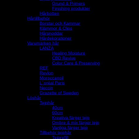
Grund & Primers
Finishing produkter
Hårbotten
Hårtillbehör
Borstar och Kammar
Klämmor & Clips
Hårsnoddar
Hårdekorationer
Varumärken hår
LANZA
Healing Moisture
CBD Revive
Color Care & Preserving
REF
Revlon
Moroccanoil
L´oréal Paris
Neccin
Grazette of Sweden
Löshår
Tejphår
40cm
60cm
Kreativa färger tejp
Ombre & mix färger tejp
Vanliga färger tejp
Tillbehör tejphår
Tejprefill