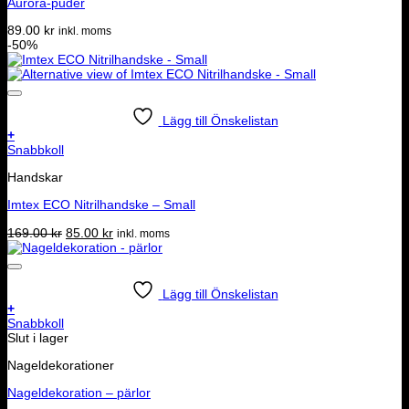
Aurora-puder
89.00
kr
inkl. moms
-50%
Lägg till Önskelistan
+
Snabbkoll
Handskar
Imtex ECO Nitrilhandske – Small
Det
Det
169.00
kr
85.00
kr
inkl. moms
ursprungliga
nuvarande
priset
priset
var:
är:
169.00 kr.
85.00 kr.
Lägg till Önskelistan
+
Snabbkoll
Slut i lager
Nageldekorationer
Nageldekoration – pärlor