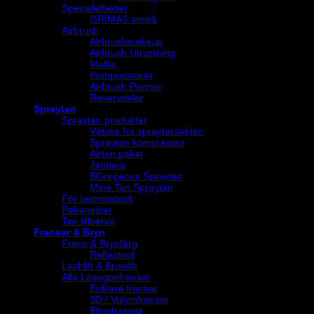
Specialeffekter
GRIMAS smink
Airbrush
Airbrushmakeup
Airbrush Utrustning
Mallar
Kompressorer
Airbrush Pennor
Reservdelar
Spraytan
Spraytan produkter
Vätska för spraytan/airtan
Spraytan kompressor
Airtan paket
Jantana
BGorgeous Spraytan
Mine Tan Spraytan
För hemmabruk
Paketpriser
Tan tillbehör
Fransar & Bryn
Frans & Brynfärg
Reflectocil
Lashlift & Browlift
Alla Lösögonfransar
Enklare fransar
3D / Volymfransar
Blingfransar