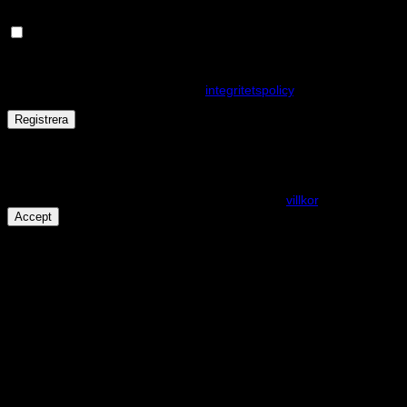
Håll dig uppdaterad om nyheter och våra rea kampanjer
Dina personuppgifter kommer användas för att förbättra din
upplevelse på webbplatsen, hantera åtkomst till ditt konto och för
andra ändamål som beskrivs i vår
integritetspolicy
.
Registrera
Får det lov att vara en kaka eller två?
På den här webplatsen använder vi cookies för att alla funktioner
ska fungera som förväntat. För mer info se våra
villkor
.
Accept