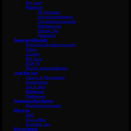
För laser
Massage
All Massage
Vibrationsmassage
Cirkulationsmassage
Massageolja
Eterisk Olja
Hälsokost
Salongstillbehör
Personlig Skyddsutrustning
Utsug
Lampor
För laser
DOFTA
Övriga salongstillbehör
Just for fun
Väskor & Neccesärer
Uppblåsbart
Lek & skoj
Maskerad
Halloween
Sommarerbjudande
Reseförpackningar
Om oss
FAQ
Våra villkor
Kontakta oss
Presentkort