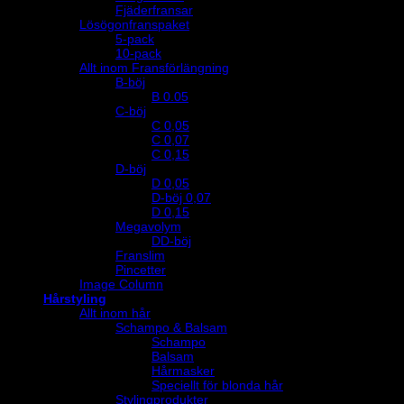
Fjäderfransar
Lösögonfranspaket
5-pack
10-pack
Allt inom Fransförlängning
B-böj
B 0.05
C-böj
C 0,05
C 0,07
C 0,15
D-böj
D 0,05
D-böj 0,07
D 0,15
Megavolym
DD-böj
Franslim
Pincetter
Image Column
Hårstyling
Allt inom hår
Schampo & Balsam
Schampo
Balsam
Hårmasker
Speciellt för blonda hår
Stylingprodukter