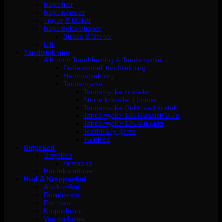
Nagelfilar
Nagelpenslar
Tippar & Mallar
Nageldekorationer
Strass & Stenar
Elfil
Tandblekning
Allt inom Tandblekning & Tandsmycke
Professionell tandblekning
Hemmablekning
Tandsmycke
Tandsmycke kristaller
Större kristaller i former
Tandsmycke Guld med kristall
Tandsmycke 18k Klassisk Guld
Tandsmycke 18k Vitt guld
ToothFairy gems
Twinkles
Smycken
Smycken
Armband
Hårdekorationer
Hud & Kroppsvård
Ansiktsvård
Duschkräm
För män
Kroppslotion
Vaxprodukter