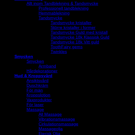
Allt inom Tandblekning & Tandsmycke
Professionell tandblekning
Hemmablekning
Tandsmycke
Tandsmycke kristaller
Större kristaller i former
Tandsmycke Guld med kristall
Tandsmycke 18k Klassisk Guld
Tandsmycke 18k Vitt guld
ToothFairy gems
Twinkles
Smycken
Smycken
Armband
Hårdekorationer
Hud & Kroppsvård
Ansiktsvård
Duschkräm
För män
Kroppslotion
Vaxprodukter
För laser
Massage
All Massage
Vibrationsmassage
Cirkulationsmassage
Massageolja
Eterisk Olja