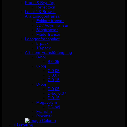
Frans & Brynfärg
Reflectocil
Lashlift & Browlift
Alla Lösögonfransar
Enklare fransar
3D / Volymfransar
Blingfransar
Fjäderfransar
Lösögonfranspaket
5-pack
10-pack
Allt inom Fransförlängning
B-böj
B 0.05
C-böj
C 0,05
C 0,07
C 0,15
D-böj
D 0,05
D-böj 0,07
D 0,15
Megavolym
DD-böj
Franslim
Pincetter
Hårstyling