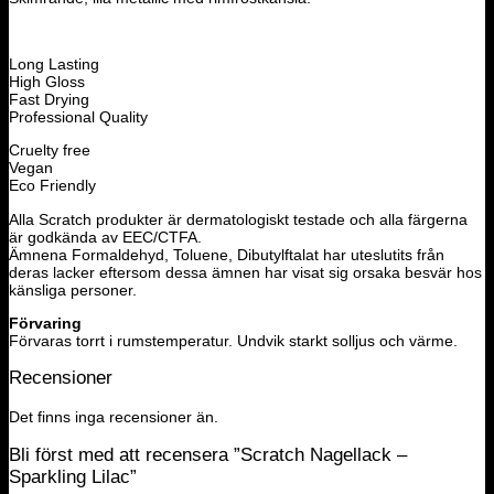
Long Lasting
High Gloss
Fast Drying
Professional Quality
Cruelty free
Vegan
Eco Friendly
Alla Scratch produkter är dermatologiskt testade och alla färgerna
är godkända av EEC/CTFA.
Ämnena Formaldehyd, Toluene, Dibutylftalat har uteslutits från
deras lacker eftersom dessa ämnen har visat sig orsaka besvär hos
känsliga personer.
Förvaring
Förvaras torrt i rumstemperatur. Undvik starkt solljus och värme.
Recensioner
Det finns inga recensioner än.
Bli först med att recensera ”Scratch Nagellack –
Sparkling Lilac”