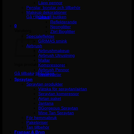
Läpp pennor
Penslar, borstar och tillbehör
Inga produkter i varukorgen.
Makeup dekorationer
Gå tillbaka till butiken
Glitter
Reflekterande
0
Neonglitter
Varukorg
Ztirl Bioglitter
Specialeffekter
GRIMAS smink
Airbrush
Airbrushmakeup
Airbrush Utrustning
Mallar
Inga produkter i varukorgen.
Kompressorer
Airbrush Pennor
Gå tillbaka till butiken
Reservdelar
Spraytan
Spraytan produkter
Vätska för spraytan/airtan
Spraytan kompressor
Airtan paket
Jantana
BGorgeous Spraytan
Mine Tan Spraytan
För hemmabruk
Paketpriser
Tan tillbehör
Fransar & Bryn