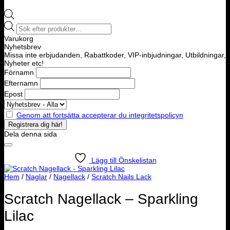
Products
search
Varukorg
Nyhetsbrev
Missa inte erbjudanden, Rabattkoder, VIP-inbjudningar, Utbildningar,
Nyheter etc!
Förnamn
Efternamn
Epost
Genom att fortsätta accepterar du integritetspolicyn
Dela denna sida
Lägg till Önskelistan
Hem
/
Naglar
/
Nagellack
/
Scratch Nails Lack
Scratch Nagellack – Sparkling
Lilac