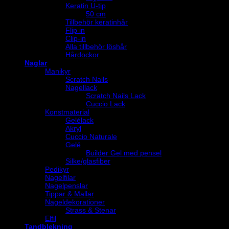
Keratin U-tip
50 cm
Tillbehör keratinhår
Flip in
Clip-in
Alla tillbehör löshår
Hårdockor
Naglar
Manikyr
Scratch Nails
Nagellack
Scratch Nails Lack
Cuccio Lack
Konstmaterial
Gelélack
Akryl
Cuccio Naturale
Gelé
Builder Gel med pensel
Silke/glasfiber
Pedikyr
Nagelfilar
Nagelpenslar
Tippar & Mallar
Nageldekorationer
Strass & Stenar
Elfil
Tandblekning