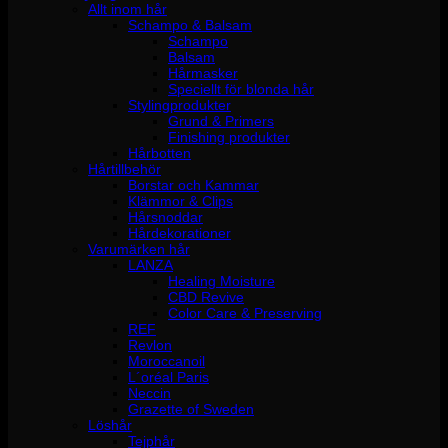
Allt inom hår
Schampo & Balsam
Schampo
Balsam
Hårmasker
Speciellt för blonda hår
Stylingprodukter
Grund & Primers
Finishing produkter
Hårbotten
Hårtillbehör
Borstar och Kammar
Klämmor & Clips
Hårsnoddar
Hårdekorationer
Varumärken hår
LANZA
Healing Moisture
CBD Revive
Color Care & Preserving
REF
Revlon
Moroccanoil
L´oréal Paris
Neccin
Grazette of Sweden
Löshår
Tejphår