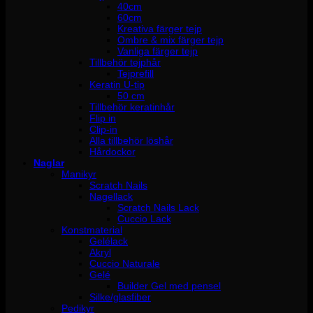
40cm
60cm
Kreativa färger tejp
Ombre & mix färger tejp
Vanliga färger tejp
Tillbehör tejphår
Tejprefill
Keratin U-tip
50 cm
Tillbehör keratinhår
Flip in
Clip-in
Alla tillbehör löshår
Hårdockor
Naglar
Manikyr
Scratch Nails
Nagellack
Scratch Nails Lack
Cuccio Lack
Konstmaterial
Gelélack
Akryl
Cuccio Naturale
Gelé
Builder Gel med pensel
Silke/glasfiber
Pedikyr