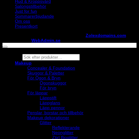
Hud & Kroppsvård
Salongstillbehör
Just for fun
Sommarerbjudande
Om oss
Presentkort
Copyright ©
StylistShopen.se
. Hosted at
Zolexdomains.com
maintained by
WebAdmin.se
Products
search
Makeup
Concealer & Foundation
Skuggor & Paletter
För Ögon & Bryn
Ögonskuggor
För bryn
För läppar
Läppstift
Läppglans
Läpp pennor
Penslar, borstar och tillbehör
Makeup dekorationer
Glitter
Reflekterande
Neonglitter
Ztirl Bioglitter