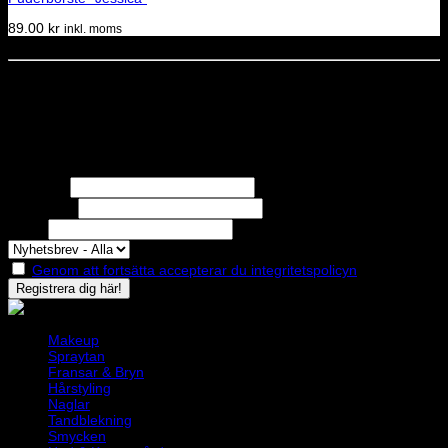
89.00
kr
inkl. moms
Dela denna sida
STOLT MEDLEM I
Nyhetsbrev
Missa inga erbjudanden eller nyheter!
Förnamn
Efternamn
Epost
Genom att fortsätta accepterar du integritetspolicyn
Makeup
Spraytan
Fransar & Bryn
Hårstyling
Naglar
Tandblekning
Smycken