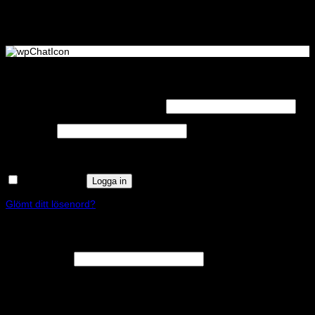
Logga in
Obligatoriskt
Användarnamn eller e-postadress
*
Obligatoriskt
Lösenord
*
Kom ihåg mig
Logga in
Glömt ditt lösenord?
Registrera
Obligatoriskt
E-postadress
*
En länk för att ställa in ett nytt lösenord kommer att skickas till din e-
postadress.