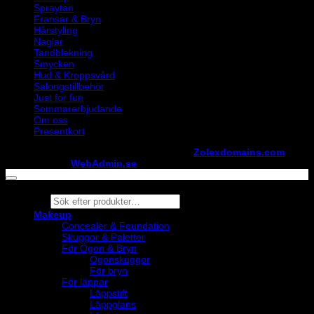
Spraytan
Fransar & Bryn
Hårstyling
Naglar
Tandblekning
Smycken
Hud & Kroppsvård
Salongstillbehör
Just for fun
Sommarerbjudande
Om oss
Presentkort
Copyright ©
StylistShopen.se
. Hosted at
Zolexdomains.com
maintained by
WebAdmin.se
Products
search
Makeup
Concealer & Foundation
Skuggor & Paletter
För Ögon & Bryn
Ögonskuggor
För bryn
För läppar
Läppstift
Läppglans