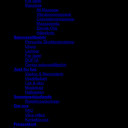
För laser
Massage
All Massage
Vibrationsmassage
Cirkulationsmassage
Massageolja
Eterisk Olja
Hälsokost
Salongstillbehör
Personlig Skyddsutrustning
Utsug
Lampor
För laser
DOFTA
Övriga salongstillbehör
Just for fun
Väskor & Neccesärer
Uppblåsbart
Lek & skoj
Maskerad
Halloween
Sommarerbjudande
Reseförpackningar
Om oss
FAQ
Våra villkor
Kontakta oss
Presentkort