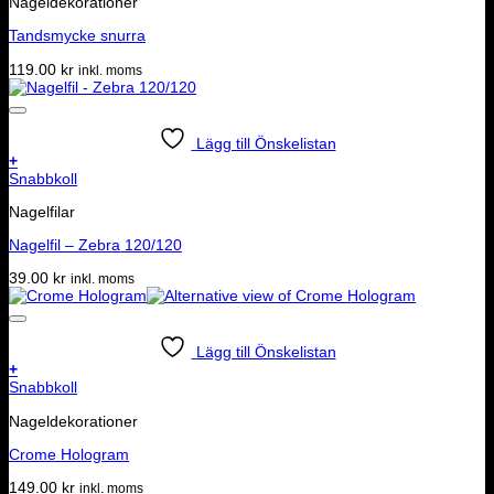
Nageldekorationer
Tandsmycke snurra
119.00
kr
inkl. moms
Lägg till Önskelistan
+
Snabbkoll
Nagelfilar
Nagelfil – Zebra 120/120
39.00
kr
inkl. moms
Lägg till Önskelistan
+
Snabbkoll
Nageldekorationer
Crome Hologram
149.00
kr
inkl. moms