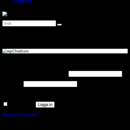
Logga in
Logga in
Obligatoriskt
Användarnamn eller e-postadress
*
Obligatoriskt
Lösenord
*
Kom ihåg mig
Logga in
Glömt ditt lösenord?
Registrera