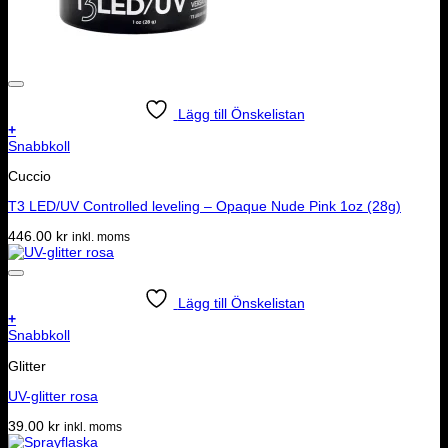
Lägg till Önskelistan
+
Snabbkoll
Cuccio
T3 LED/UV Controlled leveling – Opaque Nude Pink 1oz (28g)
446.00
kr
inkl. moms
Lägg till Önskelistan
+
Snabbkoll
Glitter
UV-glitter rosa
39.00
kr
inkl. moms