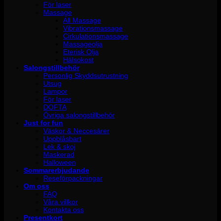
För laser
Massage
All Massage
Vibrationsmassage
Cirkulationsmassage
Massageolja
Eterisk Olja
Hälsokost
Salongstillbehör
Personlig Skyddsutrustning
Utsug
Lampor
För laser
DOFTA
Övriga salongstillbehör
Just for fun
Väskor & Neccesärer
Uppblåsbart
Lek & skoj
Maskerad
Halloween
Sommarerbjudande
Reseförpackningar
Om oss
FAQ
Våra villkor
Kontakta oss
Presentkort