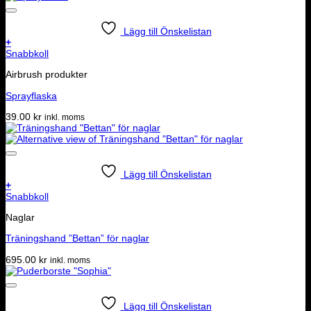
Lägg till Önskelistan
+
Snabbkoll
Airbrush produkter
Sprayflaska
39.00
kr
inkl. moms
Lägg till Önskelistan
+
Snabbkoll
Naglar
Träningshand ”Bettan” för naglar
695.00
kr
inkl. moms
Lägg till Önskelistan