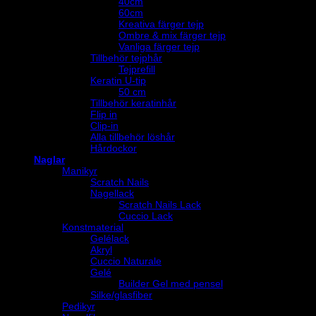
40cm
60cm
Kreativa färger tejp
Ombre & mix färger tejp
Vanliga färger tejp
Tillbehör tejphår
Tejprefill
Keratin U-tip
50 cm
Tillbehör keratinhår
Flip in
Clip-in
Alla tillbehör löshår
Hårdockor
Naglar
Manikyr
Scratch Nails
Nagellack
Scratch Nails Lack
Cuccio Lack
Konstmaterial
Gelélack
Akryl
Cuccio Naturale
Gelé
Builder Gel med pensel
Silke/glasfiber
Pedikyr