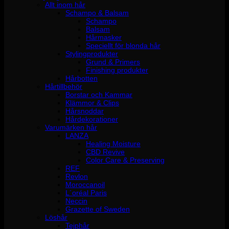
Allt inom hår
Schampo & Balsam
Schampo
Balsam
Hårmasker
Speciellt för blonda hår
Stylingprodukter
Grund & Primers
Finishing produkter
Hårbotten
Hårtillbehör
Borstar och Kammar
Klämmor & Clips
Hårsnoddar
Hårdekorationer
Varumärken hår
LANZA
Healing Moisture
CBD Revive
Color Care & Preserving
REF
Revlon
Moroccanoil
L´oréal Paris
Neccin
Grazette of Sweden
Löshår
Tejphår