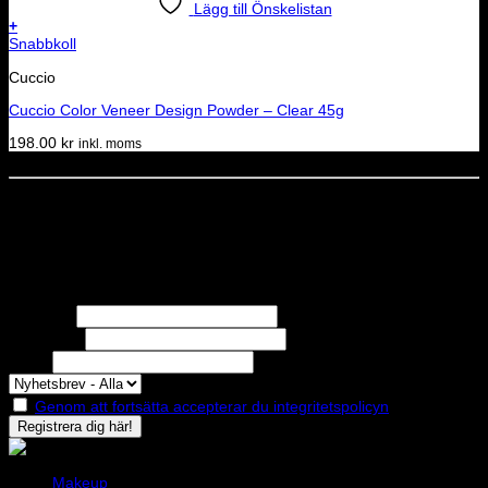
Lägg till Önskelistan
+
Snabbkoll
Cuccio
Cuccio Color Veneer Design Powder – Clear 45g
198.00
kr
inkl. moms
Dela denna sida
STOLT MEDLEM I
Nyhetsbrev
Missa inga erbjudanden eller nyheter!
Förnamn
Efternamn
Epost
Genom att fortsätta accepterar du integritetspolicyn
Makeup