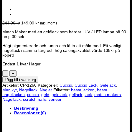
Det
Det
244.00
kr
149.00
kr
inkl. moms
ursprungliga
nuvarande
Match Maker med ett gelélack som härdar i UV / LED lampa på 90
priset
priset
resp 30 sek.
var:
är:
244.00 kr.
149.00 kr.
Högt pigmenterade och tunna och lätta att måla med. Ett vanligt
nagellack i samma färg och hög salongskvalitet värde 135kr på
köpet!
Endast 1 kvar i lager
Cuccio
Match
Lägg till i varukorg
Makers
Artikelnr:
CP-1266
Kategorier:
Cuccio
,
Cuccio Lack
,
Gelélack
,
-
Manikyr
,
Nagellack
,
Naglar
Etiketter:
bästa lacken
,
bästa
Give
nagellacken
,
cuccio
,
gelé
,
gelelack
,
gellack
,
lack
,
match makers
,
it
Nagellack
,
scratch nails
,
veneer
a
Twirl
Beskrivning
mängd
Recensioner (0)