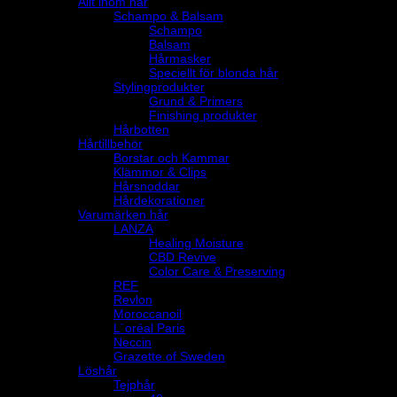
Allt inom hår
Schampo & Balsam
Schampo
Balsam
Hårmasker
Speciellt för blonda hår
Stylingprodukter
Grund & Primers
Finishing produkter
Hårbotten
Hårtillbehör
Borstar och Kammar
Klämmor & Clips
Hårsnoddar
Hårdekorationer
Varumärken hår
LANZA
Healing Moisture
CBD Revive
Color Care & Preserving
REF
Revlon
Moroccanoil
L´oréal Paris
Neccin
Grazette of Sweden
Löshår
Tejphår