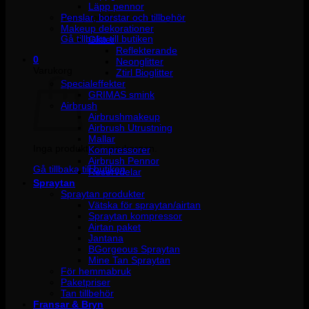
Läpp pennor
Penslar, borstar och tillbehör
Inga produkter i varukorgen.
Makeup dekorationer
Gå tillbaka till butiken
Glitter
Reflekterande
0
Neonglitter
Varukorg
Ztirl Bioglitter
Specialeffekter
GRIMAS smink
Airbrush
Airbrushmakeup
Airbrush Utrustning
Mallar
Inga produkter i varukorgen.
Kompressorer
Airbrush Pennor
Gå tillbaka till butiken
Reservdelar
Spraytan
Spraytan produkter
Vätska för spraytan/airtan
Spraytan kompressor
Airtan paket
Jantana
BGorgeous Spraytan
Mine Tan Spraytan
För hemmabruk
Paketpriser
Tan tillbehör
Fransar & Bryn