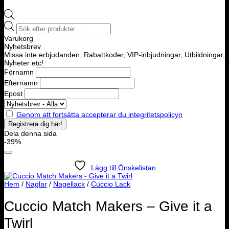
Products
search
Varukorg
Nyhetsbrev
Missa inte erbjudanden, Rabattkoder, VIP-inbjudningar, Utbildningar,
Nyheter etc!
Förnamn
Efternamn
Epost
Genom att fortsätta accepterar du integritetspolicyn
Dela denna sida
-39%
Lägg till Önskelistan
Hem
/
Naglar
/
Nagellack
/
Cuccio Lack
Cuccio Match Makers – Give it a
Twirl