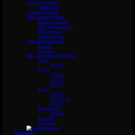
Frans & Brynfärg
Reflectocil
Lashlift & Browlift
Alla Lösögonfransar
Enklare fransar
3D / Volymfransar
Blingfransar
Fjäderfransar
Lösögonfranspaket
5-pack
10-pack
Allt inom Fransförlängning
B-böj
B 0.05
C-böj
C 0,05
C 0,07
C 0,15
D-böj
D 0,05
D-böj 0,07
D 0,15
Megavolym
DD-böj
Franslim
Pincetter
Hårstyling