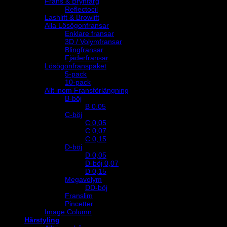
Frans & Brynfärg
Reflectocil
Lashlift & Browlift
Alla Lösögonfransar
Enklare fransar
3D / Volymfransar
Blingfransar
Fjäderfransar
Lösögonfranspaket
5-pack
10-pack
Allt inom Fransförlängning
B-böj
B 0.05
C-böj
C 0,05
C 0,07
C 0,15
D-böj
D 0,05
D-böj 0,07
D 0,15
Megavolym
DD-böj
Franslim
Pincetter
Image Column
Hårstyling