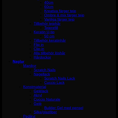
40cm
60cm
Kreativa färger tejp
Ombre & mix färger tejp
Vanliga färger tejp
Tillbehör tejphår
Tejprefill
Keratin U-tip
50 cm
Tillbehör keratinhår
Flip in
Clip-in
Alla tillbehör löshår
Hårdockor
Naglar
Manikyr
Scratch Nails
Nagellack
Scratch Nails Lack
Cuccio Lack
Konstmaterial
Gelélack
Akryl
Cuccio Naturale
Gelé
Builder Gel med pensel
Silke/glasfiber
Pedikyr