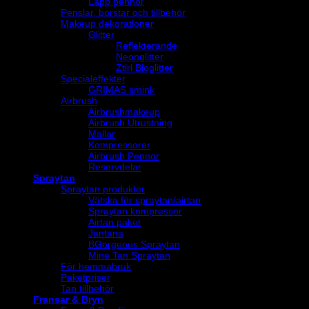
Läpp pennor
Penslar, borstar och tillbehör
Makeup dekorationer
Glitter
Reflekterande
Neonglitter
Ztirl Bioglitter
Specialeffekter
GRIMAS smink
Airbrush
Airbrushmakeup
Airbrush Utrustning
Mallar
Kompressorer
Airbrush Pennor
Reservdelar
Spraytan
Spraytan produkter
Vätska för spraytan/airtan
Spraytan kompressor
Airtan paket
Jantana
BGorgeous Spraytan
Mine Tan Spraytan
För hemmabruk
Paketpriser
Tan tillbehör
Fransar & Bryn