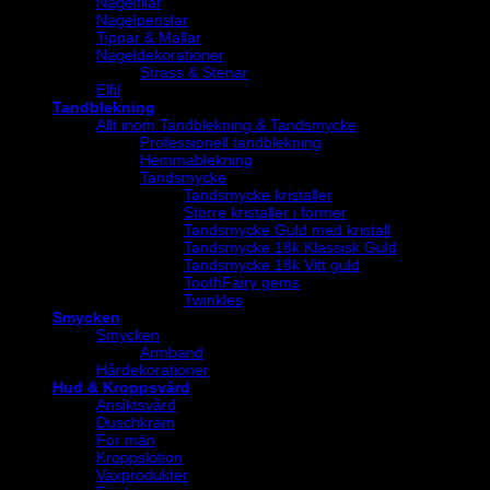
Nagelfilar
Nagelpenslar
Tippar & Mallar
Nageldekorationer
Strass & Stenar
Elfil
Tandblekning
Allt inom Tandblekning & Tandsmycke
Professionell tandblekning
Hemmablekning
Tandsmycke
Tandsmycke kristaller
Större kristaller i former
Tandsmycke Guld med kristall
Tandsmycke 18k Klassisk Guld
Tandsmycke 18k Vitt guld
ToothFairy gems
Twinkles
Smycken
Smycken
Armband
Hårdekorationer
Hud & Kroppsvård
Ansiktsvård
Duschkräm
För män
Kroppslotion
Vaxprodukter