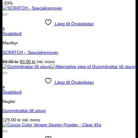
-33%
Lägg till Önskelistan
+
Snabbkoll
Manikyr
SCRATCH – Specialremover
Det
Det
89.00
kr
60.00
kr
inkl. moms
ursprungliga
nuvarande
priset
priset
var:
är:
89.00 kr.
60.00 kr.
Lägg till Önskelistan
+
Snabbkoll
Naglar
Gummitrattar till utsug
129.00
kr
inkl. moms