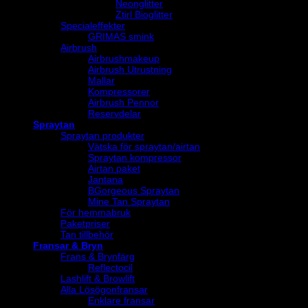
Neonglitter
Ztirl Bioglitter
Specialeffekter
GRIMAS smink
Airbrush
Airbrushmakeup
Airbrush Utrustning
Mallar
Kompressorer
Airbrush Pennor
Reservdelar
Spraytan
Spraytan produkter
Vätska för spraytan/airtan
Spraytan kompressor
Airtan paket
Jantana
BGorgeous Spraytan
Mine Tan Spraytan
För hemmabruk
Paketpriser
Tan tillbehör
Fransar & Bryn
Frans & Brynfärg
Reflectocil
Lashlift & Browlift
Alla Lösögonfransar
Enklare fransar