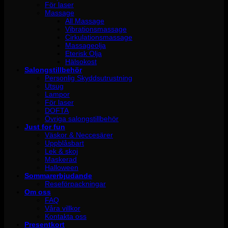
För laser
Massage
All Massage
Vibrationsmassage
Cirkulationsmassage
Massageolja
Eterisk Olja
Hälsokost
Salongstillbehör
Personlig Skyddsutrustning
Utsug
Lampor
För laser
DOFTA
Övriga salongstillbehör
Just for fun
Väskor & Neccesärer
Uppblåsbart
Lek & skoj
Maskerad
Halloween
Sommarerbjudande
Reseförpackningar
Om oss
FAQ
Våra villkor
Kontakta oss
Presentkort