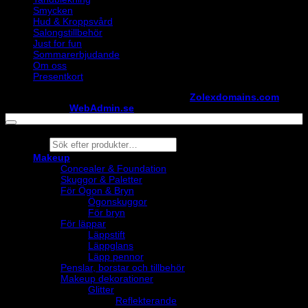
Smycken
Hud & Kroppsvård
Salongstillbehör
Just for fun
Sommarerbjudande
Om oss
Presentkort
Copyright ©
StylistShopen.se
. Hosted at
Zolexdomains.com
maintained by
WebAdmin.se
Products
search
Makeup
Concealer & Foundation
Skuggor & Paletter
För Ögon & Bryn
Ögonskuggor
För bryn
För läppar
Läppstift
Läppglans
Läpp pennor
Penslar, borstar och tillbehör
Makeup dekorationer
Glitter
Reflekterande