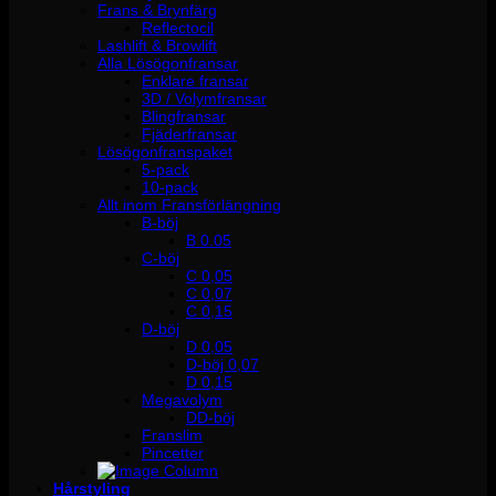
Frans & Brynfärg
Reflectocil
Lashlift & Browlift
Alla Lösögonfransar
Enklare fransar
3D / Volymfransar
Blingfransar
Fjäderfransar
Lösögonfranspaket
5-pack
10-pack
Allt inom Fransförlängning
B-böj
B 0.05
C-böj
C 0,05
C 0,07
C 0,15
D-böj
D 0,05
D-böj 0,07
D 0,15
Megavolym
DD-böj
Franslim
Pincetter
Hårstyling