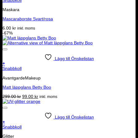
Snabbkoll
Maskara
Mascaraborste Svart/rosa
6.00
kr
inkl. moms
-67%
Lägg till Önskelistan
+
Snabbkoll
AvantgardeMakeup
Matt läppglans Betty Boo
Det
Det
299.00
kr
99.00
kr
inkl. moms
ursprungliga
nuvarande
priset
priset
var:
är:
299.00 kr.
99.00 kr.
Lägg till Önskelistan
+
Snabbkoll
Glitter