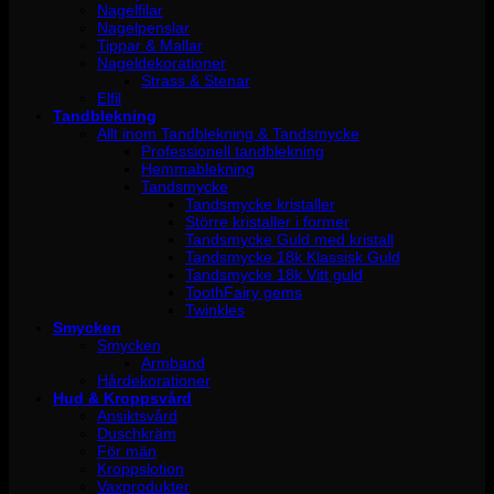
Nagelfilar
Nagelpenslar
Tippar & Mallar
Nageldekorationer
Strass & Stenar
Elfil
Tandblekning
Allt inom Tandblekning & Tandsmycke
Professionell tandblekning
Hemmablekning
Tandsmycke
Tandsmycke kristaller
Större kristaller i former
Tandsmycke Guld med kristall
Tandsmycke 18k Klassisk Guld
Tandsmycke 18k Vitt guld
ToothFairy gems
Twinkles
Smycken
Smycken
Armband
Hårdekorationer
Hud & Kroppsvård
Ansiktsvård
Duschkräm
För män
Kroppslotion
Vaxprodukter