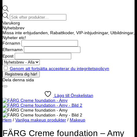
Products
search
Varukorg
Nyhetsbrev
Missa inte erbjudanden, Rabattkoder, VIP-inbjudningar, Utbildningar,
Nyheter etc!
Förnamn
Efternamn
Epost
Genom att fortsätta accepterar du integritetspolicyn
Dela denna sida
Lägg till Önskelistan
Hem
/
Vanliga makeup produkter
/
Makeup
FÄRG Creme foundation – Amy