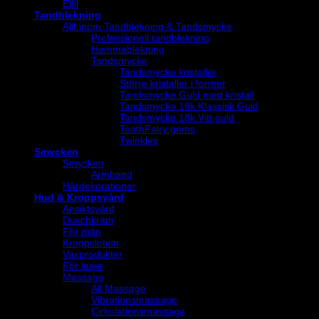
Elfil
Tandblekning
Allt inom Tandblekning & Tandsmycke
Professionell tandblekning
Hemmablekning
Tandsmycke
Tandsmycke kristaller
Större kristaller i former
Tandsmycke Guld med kristall
Tandsmycke 18k Klassisk Guld
Tandsmycke 18k Vitt guld
ToothFairy gems
Twinkles
Smycken
Smycken
Armband
Hårdekorationer
Hud & Kroppsvård
Ansiktsvård
Duschkräm
För män
Kroppslotion
Vaxprodukter
För laser
Massage
All Massage
Vibrationsmassage
Cirkulationsmassage