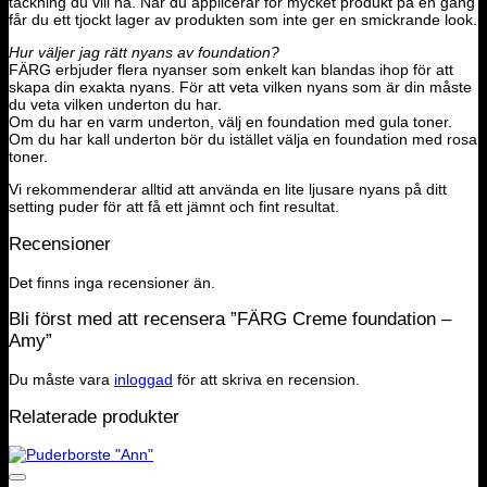
täckning du vill ha. När du applicerar för mycket produkt på en gång
får du ett tjockt lager av produkten som inte ger en smickrande look.
Hur väljer jag rätt nyans av foundation?
FÄRG erbjuder flera nyanser som enkelt kan blandas ihop för att
skapa din exakta nyans. För att veta vilken nyans som är din måste
du veta vilken underton du har.
Om du har en varm underton, välj en foundation med gula toner.
Om du har kall underton bör du istället välja en foundation med rosa
toner.
Vi rekommenderar alltid att använda en lite ljusare nyans på ditt
setting puder för att få ett jämnt och fint resultat.
Recensioner
Det finns inga recensioner än.
Bli först med att recensera ”FÄRG Creme foundation –
Amy”
Du måste vara
inloggad
för att skriva en recension.
Relaterade produkter