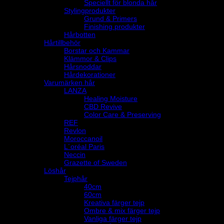
Speciellt för blonda hår
Stylingprodukter
Grund & Primers
Finishing produkter
Hårbotten
Hårtillbehör
Borstar och Kammar
Klämmor & Clips
Hårsnoddar
Hårdekorationer
Varumärken hår
LANZA
Healing Moisture
CBD Revive
Color Care & Preserving
REF
Revlon
Moroccanoil
L´oréal Paris
Neccin
Grazette of Sweden
Löshår
Tejphår
40cm
60cm
Kreativa färger tejp
Ombre & mix färger tejp
Vanliga färger tejp