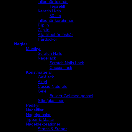
Tillbehör tejphår
Tejprefill
Keratin U-tip
50 cm
Tillbehör keratinhår
Flip in
Clip-in
Alla tillbehör löshår
Hårdockor
Naglar
Manikyr
Scratch Nails
Nagellack
Scratch Nails Lack
Cuccio Lack
Konstmaterial
Gelélack
Akryl
Cuccio Naturale
Gelé
Builder Gel med pensel
Silke/glasfiber
Pedikyr
Nagelfilar
Nagelpenslar
Tippar & Mallar
Nageldekorationer
Strass & Stenar