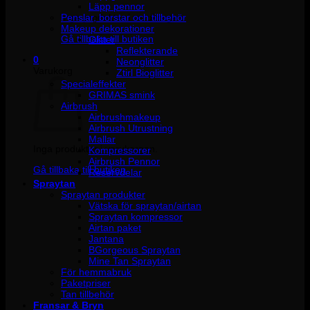
Läpp pennor
Penslar, borstar och tillbehör
Inga produkter i varukorgen.
Makeup dekorationer
Gå tillbaka till butiken
Glitter
Reflekterande
0
Neonglitter
Varukorg
Ztirl Bioglitter
Specialeffekter
GRIMAS smink
Airbrush
Airbrushmakeup
Airbrush Utrustning
Mallar
Inga produkter i varukorgen.
Kompressorer
Airbrush Pennor
Gå tillbaka till butiken
Reservdelar
Spraytan
Spraytan produkter
Vätska för spraytan/airtan
Spraytan kompressor
Airtan paket
Jantana
BGorgeous Spraytan
Mine Tan Spraytan
För hemmabruk
Paketpriser
Tan tillbehör
Fransar & Bryn