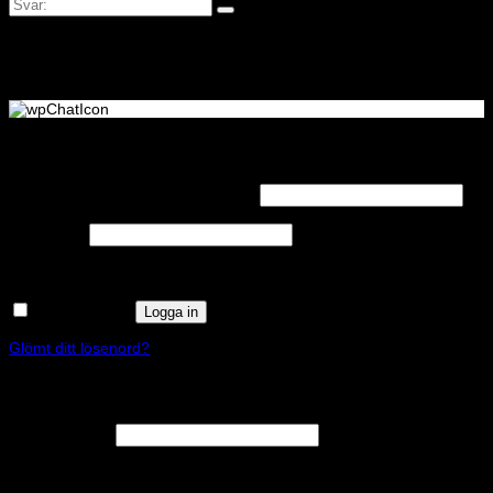
Logga in
Obligatoriskt
Användarnamn eller e-postadress
*
Obligatoriskt
Lösenord
*
Kom ihåg mig
Logga in
Glömt ditt lösenord?
Registrera
Obligatoriskt
E-postadress
*
En länk för att ställa in ett nytt lösenord kommer att skickas till din e-
postadress.