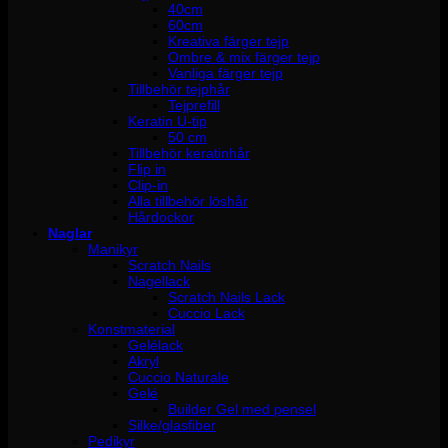
40cm
60cm
Kreativa färger tejp
Ombre & mix färger tejp
Vanliga färger tejp
Tillbehör tejphår
Tejprefill
Keratin U-tip
50 cm
Tillbehör keratinhår
Flip in
Clip-in
Alla tillbehör löshår
Hårdockor
Naglar
Manikyr
Scratch Nails
Nagellack
Scratch Nails Lack
Cuccio Lack
Konstmaterial
Gelélack
Akryl
Cuccio Naturale
Gelé
Builder Gel med pensel
Silke/glasfiber
Pedikyr