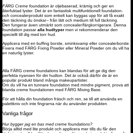
FÄRG Creme foundation
är oljebaserad, krämig och ger en
återfuktad lyster. Det är en fantastisk multifunktionell foundation-
och concealerprodukt som enkelt kan byggas upp för att få exakt
den täckning du önskar
– från lätt och medium till full täckning.
Den fungerar även utmärkt som concealer/färgkorrigerare. Denna
foundation passar
alla hudtyper
men vi rekommenderar den
speciellt till dig med torr hud.
Applicera med en buffing borste, sminksvamp eller concealerborste.
Fixera med FÄRG Fixing Powder eller Mineral Powder om du vill ha
en naturlig lyster.
Alla FÄRG creme foundations kan blandas för att ge dig den
perfekta nyansen för din hudton. Det är också därför de är en
populär produkt bland många makeupartister.
Om du vill ha en tunnare foundation med mindre pigment, prova att
blanda creme foundationen med FÄRG Mixing Base.
För att hålla din foundation fräsch och ren, se till att använda en
palettkniv och inte fingrarna när du använder produkten.
Vanliga frågor
Hur bygger jag en bas med creme foundations?
Börja alltid med lite produkt och applicera mer tills du får den