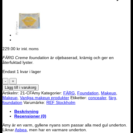
229.00
kr
inkl. moms
FÄRG Creme foundation
är oljebaserad, krämig och ger en
återfuktad lyster.
Endast 1 kvar i lager
FÄRG
Creme
Lägg till i varukorg
foundation
Artikelnr:
21-CFAmy
Kategorier:
FÄRG
,
Foundation
,
Makeup
,
-
Makeup
,
Vanliga makeup produkter
Etiketter:
concealer
,
färg
,
Amy
foundation
Varumärke:
REF Stockholm
mängd
Beskrivning
Recensioner (0)
Amy är en varm, gyllene nyans som passar alla med gul underton.
Liknar
Asbea
, men har en varmare underton.