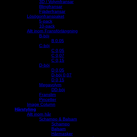
3D / Volymfransar
Blingfransar
Fjäderfransar
Lösögonfranspaket
5-pack
10-pack
Allt inom Fransförlängning
B-böj
B 0.05
C-böj
C 0,05
C 0,07
C 0,15
D-böj
D 0,05
D-böj 0,07
D 0,15
Megavolym
DD-böj
Franslim
Pincetter
Image Column
Hårstyling
Allt inom hår
Schampo & Balsam
Schampo
Balsam
Hårmasker