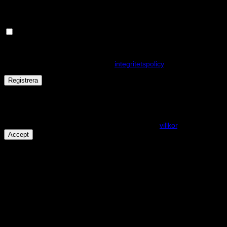
Håll dig uppdaterad om nyheter och våra rea kampanjer
Dina personuppgifter kommer användas för att förbättra din
upplevelse på webbplatsen, hantera åtkomst till ditt konto och för
andra ändamål som beskrivs i vår
integritetspolicy
.
Registrera
Får det lov att vara en kaka eller två?
På den här webplatsen använder vi cookies för att alla funktioner
ska fungera som förväntat. För mer info se våra
villkor
.
Accept