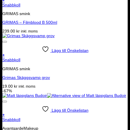
+
Snabbkoll
GRIMAS smink
GRIMAS – Filmblood B 500ml
239.00
kr
inkl. moms
Lägg till Önskelistan
+
Snabbkoll
GRIMAS smink
Grimas Skäggsvamp grov
19.00
kr
inkl. moms
-67%
Lägg till Önskelistan
+
Snabbkoll
AvantgardeMakeup