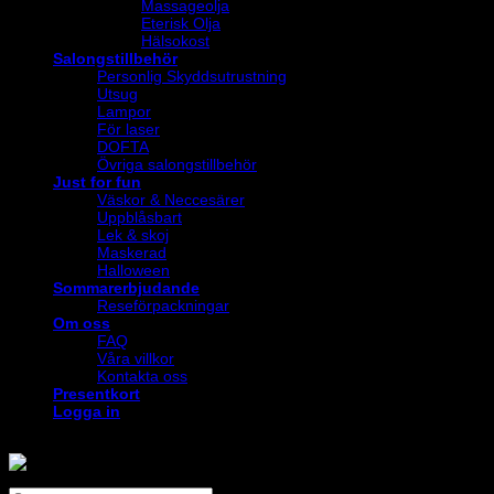
Massageolja
Eterisk Olja
Hälsokost
Salongstillbehör
Personlig Skyddsutrustning
Utsug
Lampor
För laser
DOFTA
Övriga salongstillbehör
Just for fun
Väskor & Neccesärer
Uppblåsbart
Lek & skoj
Maskerad
Halloween
Sommarerbjudande
Reseförpackningar
Om oss
FAQ
Våra villkor
Kontakta oss
Presentkort
Logga in