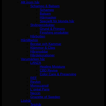
Allt inom hår
Schampo & Balsam
Schampo
Balsam
Hårmasker
Speciellt för blonda hår
Stylingprodukter
Grund & Primers
Finishing produkter
Hårbotten
Hårtillbehör
Borstar och Kammar
Klämmor & Clips
Hårsnoddar
Hårdekorationer
Varumärken hår
LANZA
Healing Moisture
CBD Revive
Color Care & Preserving
REF
Revlon
Moroccanoil
L´oréal Paris
Neccin
Grazette of Sweden
Löshår
Tejphår