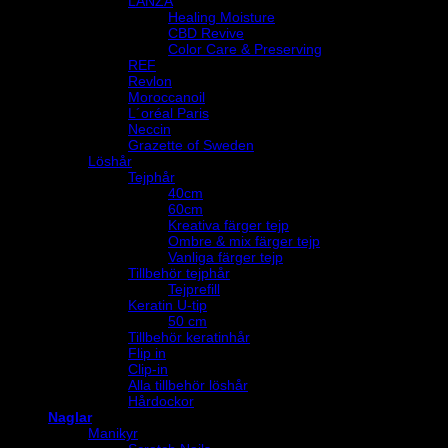
LANZA
Healing Moisture
CBD Revive
Color Care & Preserving
REF
Revlon
Moroccanoil
L´oréal Paris
Neccin
Grazette of Sweden
Löshår
Tejphår
40cm
60cm
Kreativa färger tejp
Ombre & mix färger tejp
Vanliga färger tejp
Tillbehör tejphår
Tejprefill
Keratin U-tip
50 cm
Tillbehör keratinhår
Flip in
Clip-in
Alla tillbehör löshår
Hårdockor
Naglar
Manikyr