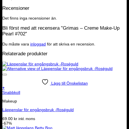
Recensioner
Det finns inga recensioner än.
Bli först med att recensera ”Grimas – Creme Make-Up
Pearl #702”
Du måste vara
inloggad
för att skriva en recension.
Relaterade produkter
Lägg till Önskelistan
+
Snabbkoll
Makeup
Läppenslar för engångsbruk -Roséguld
69.00
kr
inkl. moms
-67%