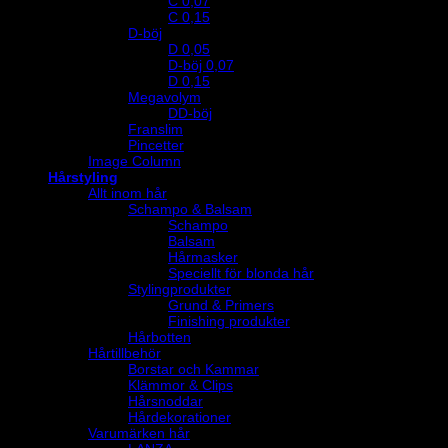
C 0,07
C 0,15
D-böj
D 0,05
D-böj 0,07
D 0,15
Megavolym
DD-böj
Franslim
Pincetter
Image Column
Hårstyling
Allt inom hår
Schampo & Balsam
Schampo
Balsam
Hårmasker
Speciellt för blonda hår
Stylingprodukter
Grund & Primers
Finishing produkter
Hårbotten
Hårtillbehör
Borstar och Kammar
Klämmor & Clips
Hårsnoddar
Hårdekorationer
Varumärken hår