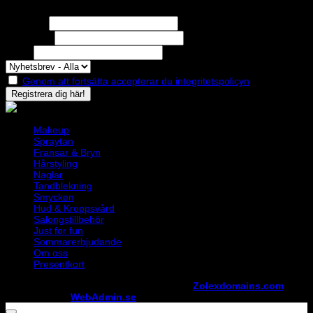
Missa inga erbjudanden eller nyheter!
Förnamn
Efternamn
Epost
Genom att fortsätta accepterar du integritetspolicyn
Makeup
Spraytan
Fransar & Bryn
Hårstyling
Naglar
Tandblekning
Smycken
Hud & Kroppsvård
Salongstillbehör
Just for fun
Sommarerbjudande
Om oss
Presentkort
Copyright ©
StylistShopen.se
. Hosted at
Zolexdomains.com
maintained by
WebAdmin.se