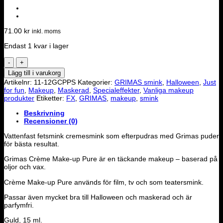
71.00
kr
inkl. moms
Endast 1 kvar i lager
Grimas
-
Lägg till i varukorg
Creme
Artikelnr:
11-12GCPPS
Kategorier:
GRIMAS smink
,
Halloween
,
Just
Make-
for fun
,
Makeup
,
Maskerad
,
Specialeffekter
,
Vanliga makeup
Up
produkter
Etiketter:
FX
,
GRIMAS
,
makeup
,
smink
Pearl
#702
Beskrivning
mängd
Recensioner (0)
Vattenfast fetsmink cremesmink som efterpudras med Grimas puder
för bästa resultat.
Grimas Crème Make-up Pure är en täckande makeup – baserad på
oljor och vax.
Crème Make-up Pure används för film, tv och som teatersmink.
Passar även mycket bra till Halloween och maskerad och är
parfymfri.
Guld, 15 ml.