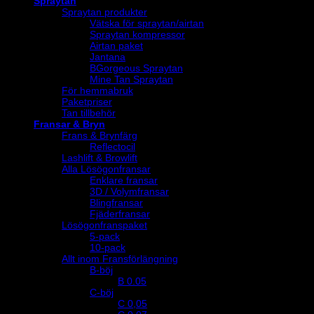
Spraytan
Spraytan produkter
Vätska för spraytan/airtan
Spraytan kompressor
Airtan paket
Jantana
BGorgeous Spraytan
Mine Tan Spraytan
För hemmabruk
Paketpriser
Tan tillbehör
Fransar & Bryn
Frans & Brynfärg
Reflectocil
Lashlift & Browlift
Alla Lösögonfransar
Enklare fransar
3D / Volymfransar
Blingfransar
Fjäderfransar
Lösögonfranspaket
5-pack
10-pack
Allt inom Fransförlängning
B-böj
B 0.05
C-böj
C 0,05