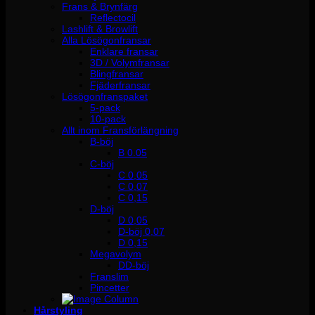
Frans & Brynfärg
Reflectocil
Lashlift & Browlift
Alla Lösögonfransar
Enklare fransar
3D / Volymfransar
Blingfransar
Fjäderfransar
Lösögonfranspaket
5-pack
10-pack
Allt inom Fransförlängning
B-böj
B 0.05
C-böj
C 0,05
C 0,07
C 0,15
D-böj
D 0,05
D-böj 0,07
D 0,15
Megavolym
DD-böj
Franslim
Pincetter
Hårstyling