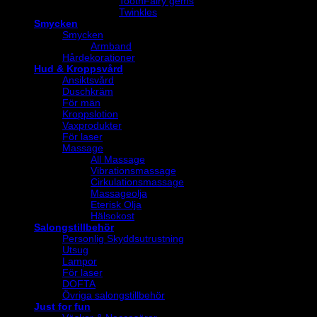
ToothFairy gems
Twinkles
Smycken
Smycken
Armband
Hårdekorationer
Hud & Kroppsvård
Ansiktsvård
Duschkräm
För män
Kroppslotion
Vaxprodukter
För laser
Massage
All Massage
Vibrationsmassage
Cirkulationsmassage
Massageolja
Eterisk Olja
Hälsokost
Salongstillbehör
Personlig Skyddsutrustning
Utsug
Lampor
För laser
DOFTA
Övriga salongstillbehör
Just for fun