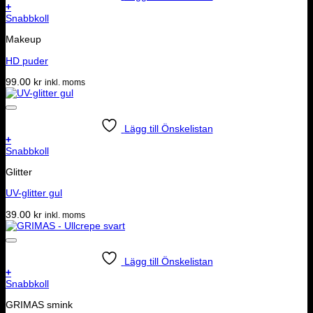
+
Snabbkoll
Makeup
HD puder
99.00
kr
inkl. moms
Lägg till Önskelistan
+
Snabbkoll
Glitter
UV-glitter gul
39.00
kr
inkl. moms
Lägg till Önskelistan
+
Snabbkoll
GRIMAS smink