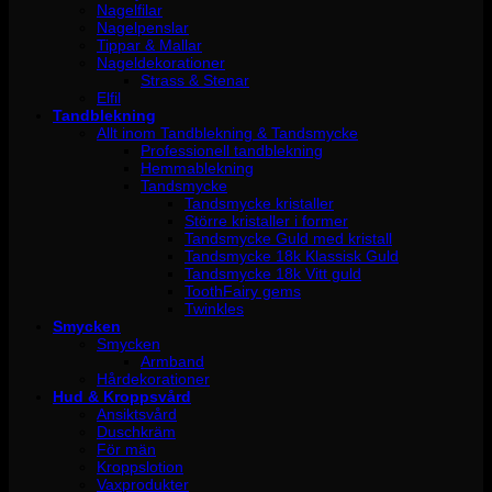
Nagelfilar
Nagelpenslar
Tippar & Mallar
Nageldekorationer
Strass & Stenar
Elfil
Tandblekning
Allt inom Tandblekning & Tandsmycke
Professionell tandblekning
Hemmablekning
Tandsmycke
Tandsmycke kristaller
Större kristaller i former
Tandsmycke Guld med kristall
Tandsmycke 18k Klassisk Guld
Tandsmycke 18k Vitt guld
ToothFairy gems
Twinkles
Smycken
Smycken
Armband
Hårdekorationer
Hud & Kroppsvård
Ansiktsvård
Duschkräm
För män
Kroppslotion
Vaxprodukter