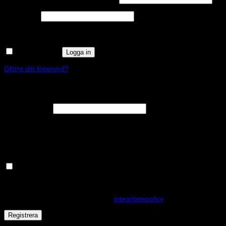
Obligatoriskt
Lösenord
*
Kom ihåg mig
Logga in
Glömt ditt lösenord?
Registrera
Obligatoriskt
E-postadress
*
En länk för att ställa in ett nytt lösenord kommer att skickas till din e-
postadress.
Håll dig uppdaterad om nyheter och våra rea kampanjer
Dina personuppgifter kommer användas för att förbättra din
upplevelse på webbplatsen, hantera åtkomst till ditt konto och för
andra ändamål som beskrivs i vår
integritetspolicy
.
Registrera