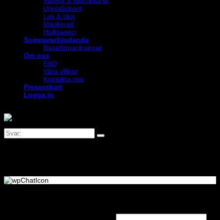
Väskor & Neccesärer
Uppblåsbart
Lek & skoj
Maskerad
Halloween
Sommarerbjudande
Reseförpackningar
Om oss
FAQ
Våra villkor
Kontakta oss
Presentkort
Logga in
Logga in
Obligatoriskt
Användarnamn eller e-postadress
*