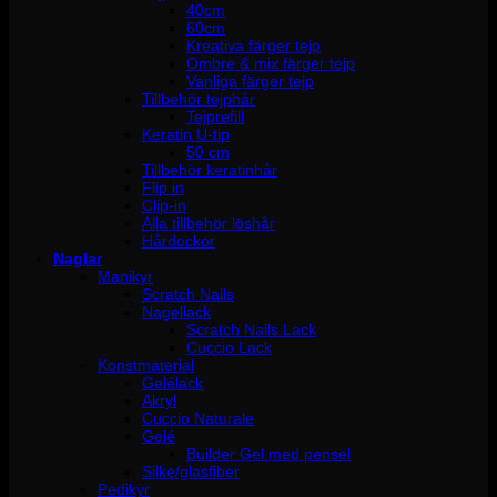
40cm
60cm
Kreativa färger tejp
Ombre & mix färger tejp
Vanliga färger tejp
Tillbehör tejphår
Tejprefill
Keratin U-tip
50 cm
Tillbehör keratinhår
Flip in
Clip-in
Alla tillbehör löshår
Hårdockor
Naglar
Manikyr
Scratch Nails
Nagellack
Scratch Nails Lack
Cuccio Lack
Konstmaterial
Gelélack
Akryl
Cuccio Naturale
Gelé
Builder Gel med pensel
Silke/glasfiber
Pedikyr