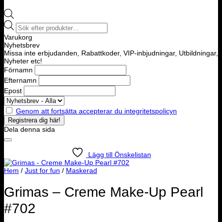
Products
search
Varukorg
Nyhetsbrev
Missa inte erbjudanden, Rabattkoder, VIP-inbjudningar, Utbildningar,
Nyheter etc!
Förnamn
Efternamn
Epost
Genom att fortsätta accepterar du integritetspolicyn
Dela denna sida
Lägg till Önskelistan
Hem
/
Just for fun
/
Maskerad
Grimas – Creme Make-Up Pearl
#702