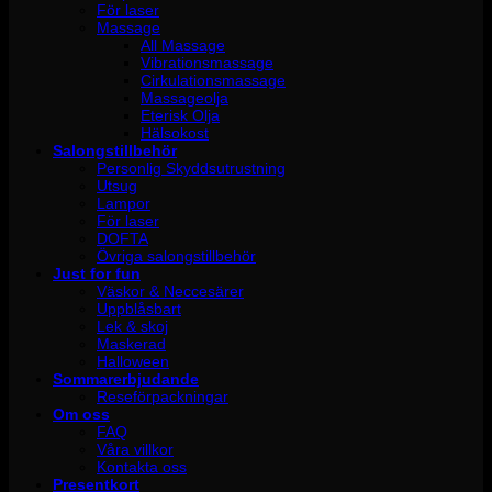
För laser
Massage
All Massage
Vibrationsmassage
Cirkulationsmassage
Massageolja
Eterisk Olja
Hälsokost
Salongstillbehör
Personlig Skyddsutrustning
Utsug
Lampor
För laser
DOFTA
Övriga salongstillbehör
Just for fun
Väskor & Neccesärer
Uppblåsbart
Lek & skoj
Maskerad
Halloween
Sommarerbjudande
Reseförpackningar
Om oss
FAQ
Våra villkor
Kontakta oss
Presentkort