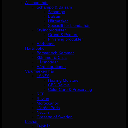
Allt inom hår
Schampo & Balsam
Schampo
Balsam
Hårmasker
Speciellt för blonda hår
Stylingprodukter
Grund & Primers
Finishing produkter
Hårbotten
Hårtillbehör
Borstar och Kammar
Klämmor & Clips
Hårsnoddar
Hårdekorationer
Varumärken hår
LANZA
Healing Moisture
CBD Revive
Color Care & Preserving
REF
Revlon
Moroccanoil
L´oréal Paris
Neccin
Grazette of Sweden
Löshår
Tejphår