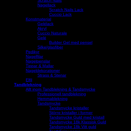
Scratch Nails
Nagellack
Scratch Nails Lack
Cuccio Lack
Konstmaterial
Gelélack
Akryl
Cuccio Naturale
Gelé
Builder Gel med pensel
Silke/glasfiber
Pedikyr
Nagelfilar
Nagelpenslar
Tippar & Mallar
Nageldekorationer
Strass & Stenar
Elfil
Tandblekning
Allt inom Tandblekning & Tandsmycke
Professionell tandblekning
Hemmablekning
Tandsmycke
Tandsmycke kristaller
Större kristaller i former
Tandsmycke Guld med kristall
Tandsmycke 18k Klassisk Guld
Tandsmycke 18k Vitt guld