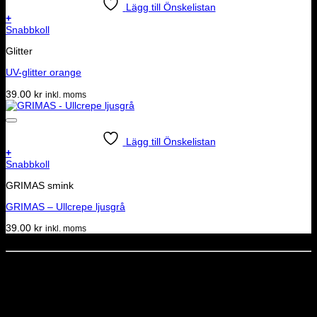
Lägg till Önskelistan
+
Snabbkoll
Glitter
UV-glitter orange
39.00
kr
inkl. moms
Lägg till Önskelistan
+
Snabbkoll
GRIMAS smink
GRIMAS – Ullcrepe ljusgrå
39.00
kr
inkl. moms
Dela denna sida
STOLT MEDLEM I
Nyhetsbrev