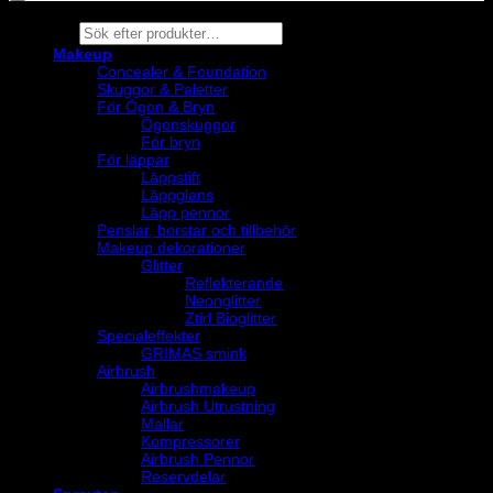
Products
search
Makeup
Concealer & Foundation
Skuggor & Paletter
För Ögon & Bryn
Ögonskuggor
För bryn
För läppar
Läppstift
Läppglans
Läpp pennor
Penslar, borstar och tillbehör
Makeup dekorationer
Glitter
Reflekterande
Neonglitter
Ztirl Bioglitter
Specialeffekter
GRIMAS smink
Airbrush
Airbrushmakeup
Airbrush Utrustning
Mallar
Kompressorer
Airbrush Pennor
Reservdelar