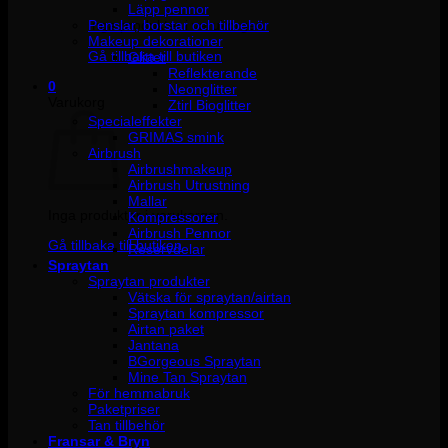
Läpp pennor
Penslar, borstar och tillbehör
Inga produkter i varukorgen.
Makeup dekorationer
Gå tillbaka till butiken
Glitter
Reflekterande
0
Neonglitter
Varukorg
Ztirl Bioglitter
Specialeffekter
GRIMAS smink
Airbrush
Airbrushmakeup
Airbrush Utrustning
Mallar
Inga produkter i varukorgen.
Kompressorer
Airbrush Pennor
Gå tillbaka till butiken
Reservdelar
Spraytan
Spraytan produkter
Vätska för spraytan/airtan
Spraytan kompressor
Airtan paket
Jantana
BGorgeous Spraytan
Mine Tan Spraytan
För hemmabruk
Paketpriser
Tan tillbehör
Fransar & Bryn