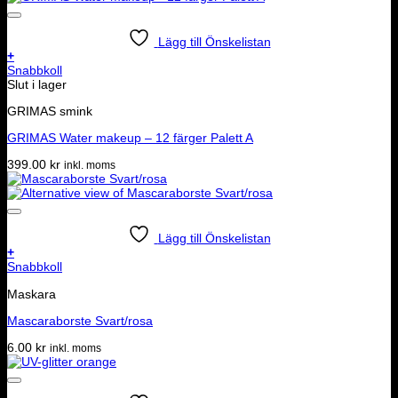
Lägg till Önskelistan
+
Snabbkoll
Slut i lager
GRIMAS smink
GRIMAS Water makeup – 12 färger Palett A
399.00
kr
inkl. moms
Lägg till Önskelistan
+
Snabbkoll
Maskara
Mascaraborste Svart/rosa
6.00
kr
inkl. moms