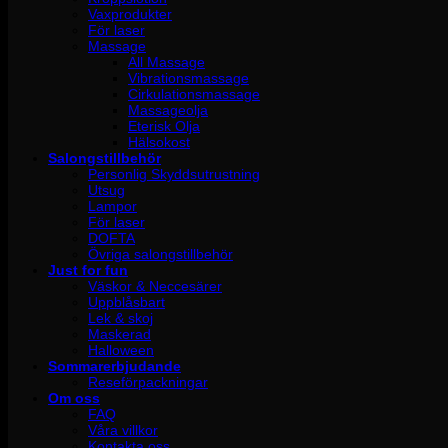
Vaxprodukter
För laser
Massage
All Massage
Vibrationsmassage
Cirkulationsmassage
Massageolja
Eterisk Olja
Hälsokost
Salongstillbehör
Personlig Skyddsutrustning
Utsug
Lampor
För laser
DOFTA
Övriga salongstillbehör
Just for fun
Väskor & Neccesärer
Uppblåsbart
Lek & skoj
Maskerad
Halloween
Sommarerbjudande
Reseförpackningar
Om oss
FAQ
Våra villkor
Kontakta oss