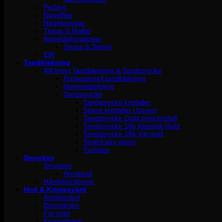
Pedikyr
Nagelfilar
Nagelpenslar
Tippar & Mallar
Nageldekorationer
Strass & Stenar
Elfil
Tandblekning
Allt inom Tandblekning & Tandsmycke
Professionell tandblekning
Hemmablekning
Tandsmycke
Tandsmycke kristaller
Större kristaller i former
Tandsmycke Guld med kristall
Tandsmycke 18k Klassisk Guld
Tandsmycke 18k Vitt guld
ToothFairy gems
Twinkles
Smycken
Smycken
Armband
Hårdekorationer
Hud & Kroppsvård
Ansiktsvård
Duschkräm
För män
Kroppslotion