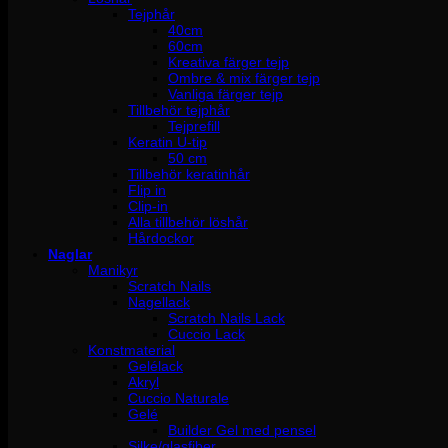
Tejphår
40cm
60cm
Kreativa färger tejp
Ombre & mix färger tejp
Vanliga färger tejp
Tillbehör tejphår
Tejprefill
Keratin U-tip
50 cm
Tillbehör keratinhår
Flip in
Clip-in
Alla tillbehör löshår
Hårdockor
Naglar
Manikyr
Scratch Nails
Nagellack
Scratch Nails Lack
Cuccio Lack
Konstmaterial
Gelélack
Akryl
Cuccio Naturale
Gelé
Builder Gel med pensel
Silke/glasfiber