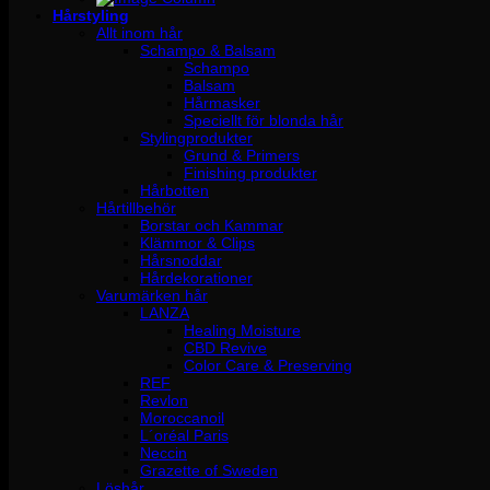
Hårstyling
Allt inom hår
Schampo & Balsam
Schampo
Balsam
Hårmasker
Speciellt för blonda hår
Stylingprodukter
Grund & Primers
Finishing produkter
Hårbotten
Hårtillbehör
Borstar och Kammar
Klämmor & Clips
Hårsnoddar
Hårdekorationer
Varumärken hår
LANZA
Healing Moisture
CBD Revive
Color Care & Preserving
REF
Revlon
Moroccanoil
L´oréal Paris
Neccin
Grazette of Sweden
Löshår