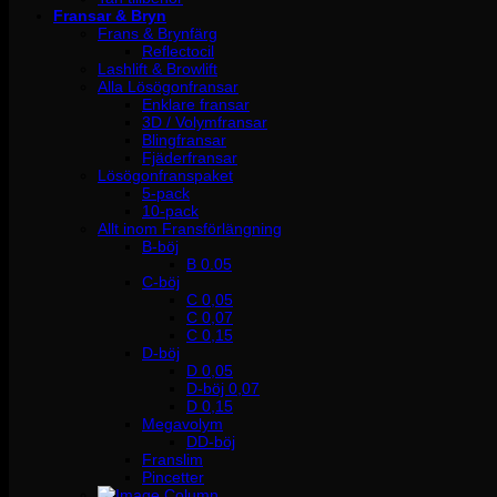
Fransar & Bryn
Frans & Brynfärg
Reflectocil
Lashlift & Browlift
Alla Lösögonfransar
Enklare fransar
3D / Volymfransar
Blingfransar
Fjäderfransar
Lösögonfranspaket
5-pack
10-pack
Allt inom Fransförlängning
B-böj
B 0.05
C-böj
C 0,05
C 0,07
C 0,15
D-böj
D 0,05
D-böj 0,07
D 0,15
Megavolym
DD-böj
Franslim
Pincetter