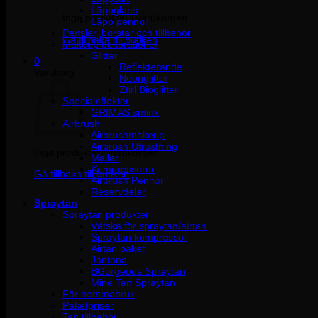
Läppglans
Inga produkter i varukorgen.
Läpp pennor
Penslar, borstar och tillbehör
Gå tillbaka till butiken
Makeup dekorationer
Glitter
0
Reflekterande
Varukorg
Neonglitter
Ztirl Bioglitter
Specialeffekter
GRIMAS smink
Airbrush
Airbrushmakeup
Airbrush Utrustning
Inga produkter i varukorgen.
Mallar
Kompressorer
Gå tillbaka till butiken
Airbrush Pennor
Reservdelar
Spraytan
Spraytan produkter
Vätska för spraytan/airtan
Spraytan kompressor
Airtan paket
Jantana
BGorgeous Spraytan
Mine Tan Spraytan
För hemmabruk
Paketpriser
Tan tillbehör