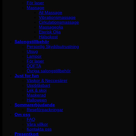
För laser
Massage
All Massage
Vibrationsmassage
Cirkulationsmassage
Massageolja
Eterisk Olja
Hälsokost
Salongstillbehör
Personlig Skyddsutrustning
Utsug
Lampor
För laser
DOFTA
Övriga salongstillbehör
Just for fun
Väskor & Neccesärer
Uppblåsbart
Lek & skoj
Maskerad
Halloween
Sommarerbjudande
Reseförpackningar
Om oss
FAQ
Våra villkor
Kontakta oss
Presentkort