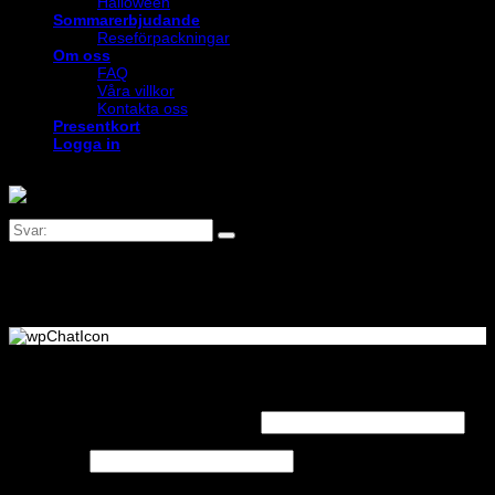
Halloween
Sommarerbjudande
Reseförpackningar
Om oss
FAQ
Våra villkor
Kontakta oss
Presentkort
Logga in
Logga in
Obligatoriskt
Användarnamn eller e-postadress
*
Obligatoriskt
Lösenord
*