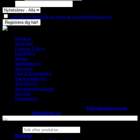
Epost
Genom att fortsätta accepterar du integritetspolicyn
Makeup
Spraytan
Fransar & Bryn
Hårstyling
Naglar
Tandblekning
Smycken
Hud & Kroppsvård
Salongstillbehör
Just for fun
Sommarerbjudande
Om oss
Presentkort
Copyright ©
StylistShopen.se
. Hosted at
Zolexdomains.com
maintained by
WebAdmin.se
Products
search
Makeup