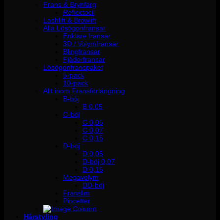
Frans & Brynfärg
Reflectocil
Lashlift & Browlift
Alla Lösögonfransar
Enklare fransar
3D / Volymfransar
Blingfransar
Fjäderfransar
Lösögonfranspaket
5-pack
10-pack
Allt inom Fransförlängning
B-böj
B 0.05
C-böj
C 0,05
C 0,07
C 0,15
D-böj
D 0,05
D-böj 0,07
D 0,15
Megavolym
DD-böj
Franslim
Pincetter
Hårstyling