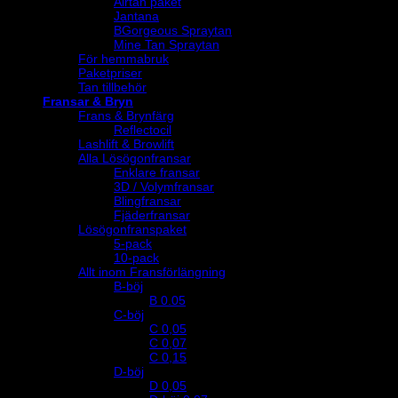
Airtan paket
Jantana
BGorgeous Spraytan
Mine Tan Spraytan
För hemmabruk
Paketpriser
Tan tillbehör
Fransar & Bryn
Frans & Brynfärg
Reflectocil
Lashlift & Browlift
Alla Lösögonfransar
Enklare fransar
3D / Volymfransar
Blingfransar
Fjäderfransar
Lösögonfranspaket
5-pack
10-pack
Allt inom Fransförlängning
B-böj
B 0.05
C-böj
C 0,05
C 0,07
C 0,15
D-böj
D 0,05