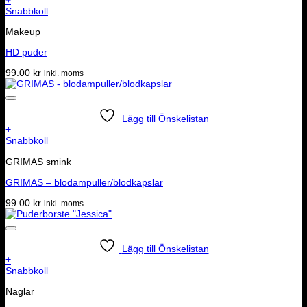
Snabbkoll
Makeup
HD puder
99.00
kr
inkl. moms
Lägg till Önskelistan
+
Snabbkoll
GRIMAS smink
GRIMAS – blodampuller/blodkapslar
99.00
kr
inkl. moms
Lägg till Önskelistan
+
Snabbkoll
Naglar