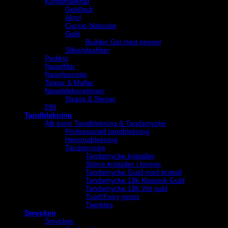
Konstmaterial
Gelélack
Akryl
Cuccio Naturale
Gelé
Builder Gel med pensel
Silke/glasfiber
Pedikyr
Nagelfilar
Nagelpenslar
Tippar & Mallar
Nageldekorationer
Strass & Stenar
Elfil
Tandblekning
Allt inom Tandblekning & Tandsmycke
Professionell tandblekning
Hemmablekning
Tandsmycke
Tandsmycke kristaller
Större kristaller i former
Tandsmycke Guld med kristall
Tandsmycke 18k Klassisk Guld
Tandsmycke 18k Vitt guld
ToothFairy gems
Twinkles
Smycken
Smycken