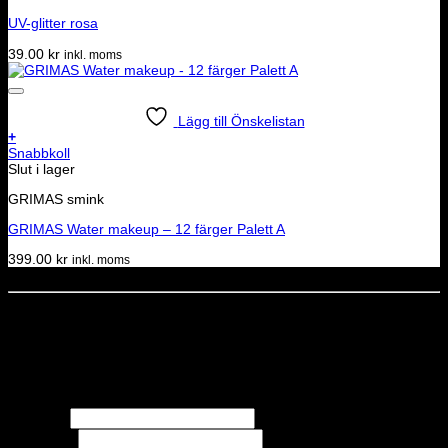
UV-glitter rosa
39.00
kr
inkl. moms
Lägg till Önskelistan
+
Snabbkoll
Slut i lager
GRIMAS smink
GRIMAS Water makeup – 12 färger Palett A
399.00
kr
inkl. moms
Dela denna sida
STOLT MEDLEM I
Nyhetsbrev
Missa inga erbjudanden eller nyheter!
Förnamn
Efternamn