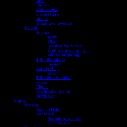
REF
Revlon
Moroccanoil
L´oréal Paris
Neccin
Grazette of Sweden
Löshår
Tejphår
40cm
60cm
Kreativa färger tejp
Ombre & mix färger tejp
Vanliga färger tejp
Tillbehör tejphår
Tejprefill
Keratin U-tip
50 cm
Tillbehör keratinhår
Flip in
Clip-in
Alla tillbehör löshår
Hårdockor
Naglar
Manikyr
Scratch Nails
Nagellack
Scratch Nails Lack
Cuccio Lack