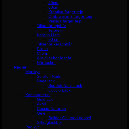
40cm
60cm
Kreativa färger tejp
Ombre & mix färger tejp
Vanliga färger tejp
Tillbehör tejphår
Tejprefill
Keratin U-tip
50 cm
Tillbehör keratinhår
Flip in
Clip-in
Alla tillbehör löshår
Hårdockor
Naglar
Manikyr
Scratch Nails
Nagellack
Scratch Nails Lack
Cuccio Lack
Konstmaterial
Gelélack
Akryl
Cuccio Naturale
Gelé
Builder Gel med pensel
Silke/glasfiber
Pedikyr