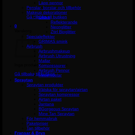
Läpp pennor
Penslar, borstar och tillbehör
Inga produkter i varukorgen.
Makeup dekorationer
Gå tillbaka till butiken
Glitter
Reflekterande
0
Neonglitter
Varukorg
Ztirl Bioglitter
Specialeffekter
GRIMAS smink
Airbrush
Airbrushmakeup
Airbrush Utrustning
Mallar
Inga produkter i varukorgen.
Kompressorer
Airbrush Pennor
Gå tillbaka till butiken
Reservdelar
Spraytan
Spraytan produkter
Vätska för spraytan/airtan
Spraytan kompressor
Airtan paket
Jantana
BGorgeous Spraytan
Mine Tan Spraytan
För hemmabruk
Paketpriser
Tan tillbehör
Fransar & Bryn