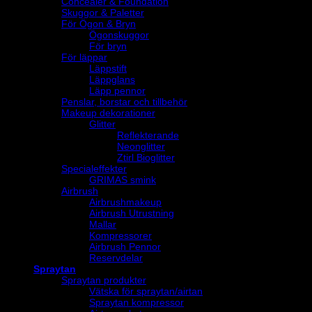
Concealer & Foundation
Skuggor & Paletter
För Ögon & Bryn
Ögonskuggor
För bryn
För läppar
Läppstift
Läppglans
Läpp pennor
Penslar, borstar och tillbehör
Makeup dekorationer
Glitter
Reflekterande
Neonglitter
Ztirl Bioglitter
Specialeffekter
GRIMAS smink
Airbrush
Airbrushmakeup
Airbrush Utrustning
Mallar
Kompressorer
Airbrush Pennor
Reservdelar
Spraytan
Spraytan produkter
Vätska för spraytan/airtan
Spraytan kompressor