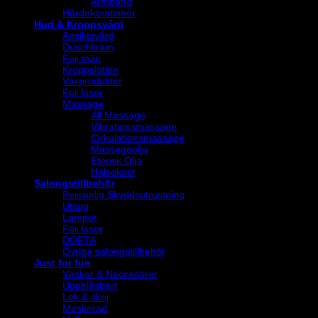
Armband
Hårdekorationer
Hud & Kroppsvård
Ansiktsvård
Duschkräm
För män
Kroppslotion
Vaxprodukter
För laser
Massage
All Massage
Vibrationsmassage
Cirkulationsmassage
Massageolja
Eterisk Olja
Hälsokost
Salongstillbehör
Personlig Skyddsutrustning
Utsug
Lampor
För laser
DOFTA
Övriga salongstillbehör
Just for fun
Väskor & Neccesärer
Uppblåsbart
Lek & skoj
Maskerad