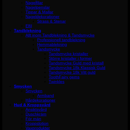
Nagelfilar
Nagelpenslar
Tippar & Mallar
Nageldekorationer
Strass & Stenar
Elfil
Tandblekning
Allt inom Tandblekning & Tandsmycke
Professionell tandblekning
Hemmablekning
Tandsmycke
Tandsmycke kristaller
Större kristaller i former
Tandsmycke Guld med kristall
Tandsmycke 18k Klassisk Guld
Tandsmycke 18k Vitt guld
ToothFairy gems
Twinkles
Smycken
Smycken
Armband
Hårdekorationer
Hud & Kroppsvård
Ansiktsvård
Duschkräm
För män
Kroppslotion
Vaxprodukter