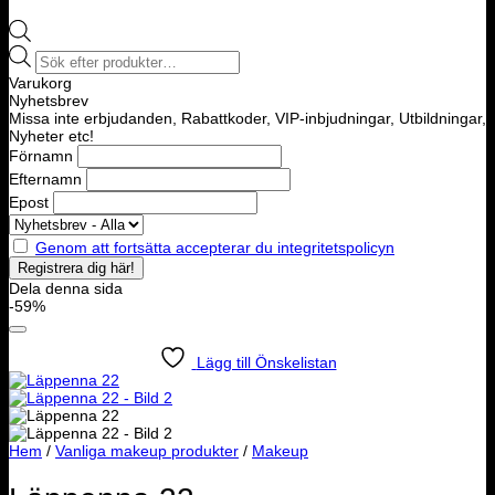
Products
search
Varukorg
Nyhetsbrev
Missa inte erbjudanden, Rabattkoder, VIP-inbjudningar, Utbildningar,
Nyheter etc!
Förnamn
Efternamn
Epost
Genom att fortsätta accepterar du integritetspolicyn
Dela denna sida
-59%
Lägg till Önskelistan
Hem
/
Vanliga makeup produkter
/
Makeup