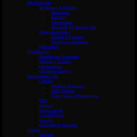
Allt inom hår
Schampo & Balsam
Schampo
Balsam
Hårmasker
Speciellt för blonda hår
Stylingprodukter
Grund & Primers
Finishing produkter
Hårbotten
Hårtillbehör
Borstar och Kammar
Klämmor & Clips
Hårsnoddar
Hårdekorationer
Varumärken hår
LANZA
Healing Moisture
CBD Revive
Color Care & Preserving
REF
Revlon
Moroccanoil
L´oréal Paris
Neccin
Grazette of Sweden
Löshår
Tejphår