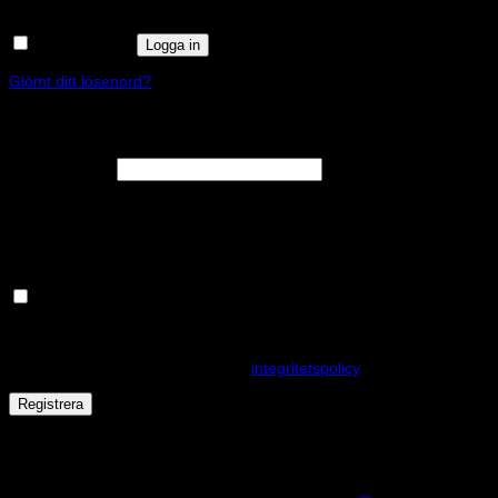
Kom ihåg mig
Logga in
Glömt ditt lösenord?
Registrera
Obligatoriskt
E-postadress
*
En länk för att ställa in ett nytt lösenord kommer att skickas till din e-
postadress.
Håll dig uppdaterad om nyheter och våra rea kampanjer
Dina personuppgifter kommer användas för att förbättra din
upplevelse på webbplatsen, hantera åtkomst till ditt konto och för
andra ändamål som beskrivs i vår
integritetspolicy
.
Registrera
Får det lov att vara en kaka eller två?
På den här webplatsen använder vi cookies för att alla funktioner