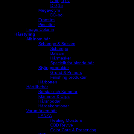
D-böj 0,07
D 0,15
Megavolym
DD-böj
Franslim
Pincetter
Image Column
Hårstyling
Allt inom hår
Schampo & Balsam
Schampo
Balsam
Hårmasker
Speciellt för blonda hår
Stylingprodukter
Grund & Primers
Finishing produkter
Hårbotten
Hårtillbehör
Borstar och Kammar
Klämmor & Clips
Hårsnoddar
Hårdekorationer
Varumärken hår
LANZA
Healing Moisture
CBD Revive
Color Care & Preserving