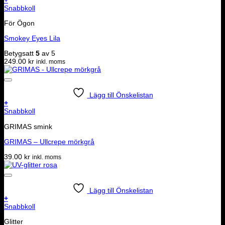
Snabbkoll
För Ögon
Smokey Eyes Lila
Betygsatt
5
av 5
249.00
kr
inkl. moms
Lägg till Önskelistan
+
Snabbkoll
GRIMAS smink
GRIMAS – Ullcrepe mörkgrå
39.00
kr
inkl. moms
Lägg till Önskelistan
+
Snabbkoll
Glitter