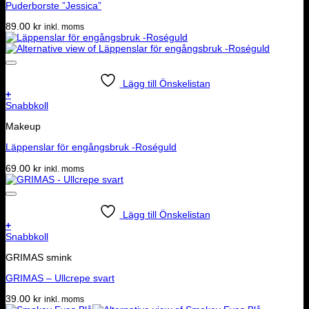
Puderborste ”Jessica”
89.00
kr
inkl. moms
Lägg till Önskelistan
+
Snabbkoll
Makeup
Läppenslar för engångsbruk -Roséguld
69.00
kr
inkl. moms
Lägg till Önskelistan
+
Snabbkoll
GRIMAS smink
GRIMAS – Ullcrepe svart
39.00
kr
inkl. moms