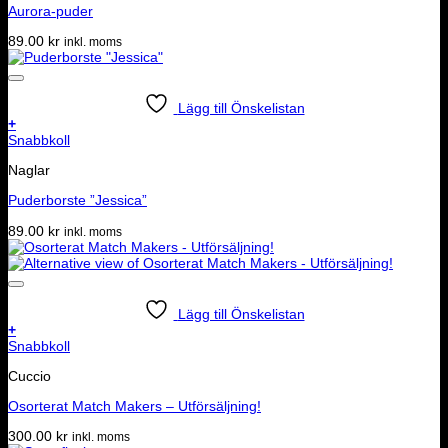
Aurora-puder
89.00
kr
inkl. moms
Lägg till Önskelistan
+
Snabbkoll
Naglar
Puderborste ”Jessica”
89.00
kr
inkl. moms
Lägg till Önskelistan
+
Snabbkoll
Cuccio
Osorterat Match Makers – Utförsäljning!
300.00
kr
inkl. moms