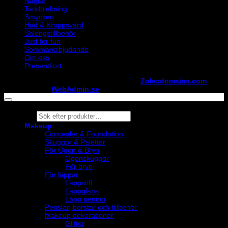
Naglar
Tandblekning
Smycken
Hud & Kroppsvård
Salongstillbehör
Just for fun
Sommarerbjudande
Om oss
Presentkort
Copyright ©
StylistShopen.se
. Hosted at
Zolexdomains.com
maintained by
WebAdmin.se
Products
search
Makeup
Concealer & Foundation
Skuggor & Paletter
För Ögon & Bryn
Ögonskuggor
För bryn
För läppar
Läppstift
Läppglans
Läpp pennor
Penslar, borstar och tillbehör
Makeup dekorationer
Glitter