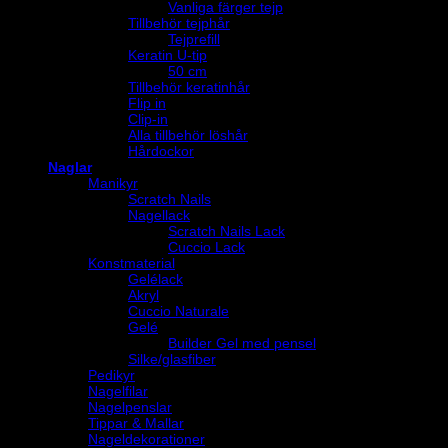
Vanliga färger tejp
Tillbehör tejphår
Tejprefill
Keratin U-tip
50 cm
Tillbehör keratinhår
Flip in
Clip-in
Alla tillbehör löshår
Hårdockor
Naglar
Manikyr
Scratch Nails
Nagellack
Scratch Nails Lack
Cuccio Lack
Konstmaterial
Gelélack
Akryl
Cuccio Naturale
Gelé
Builder Gel med pensel
Silke/glasfiber
Pedikyr
Nagelfilar
Nagelpenslar
Tippar & Mallar
Nageldekorationer