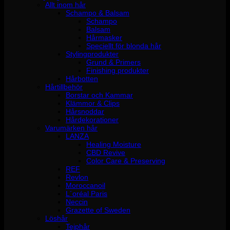
Allt inom hår
Schampo & Balsam
Schampo
Balsam
Hårmasker
Speciellt för blonda hår
Stylingprodukter
Grund & Primers
Finishing produkter
Hårbotten
Hårtillbehör
Borstar och Kammar
Klämmor & Clips
Hårsnoddar
Hårdekorationer
Varumärken hår
LANZA
Healing Moisture
CBD Revive
Color Care & Preserving
REF
Revlon
Moroccanoil
L´oréal Paris
Neccin
Grazette of Sweden
Löshår
Tejphår