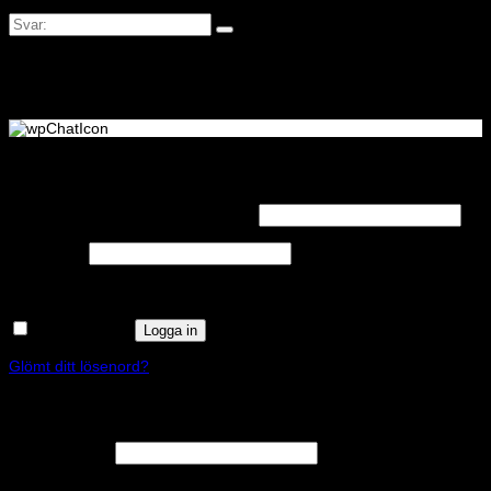
Logga in
Obligatoriskt
Användarnamn eller e-postadress
*
Obligatoriskt
Lösenord
*
Kom ihåg mig
Logga in
Glömt ditt lösenord?
Registrera
Obligatoriskt
E-postadress
*
En länk för att ställa in ett nytt lösenord kommer att skickas till din e-