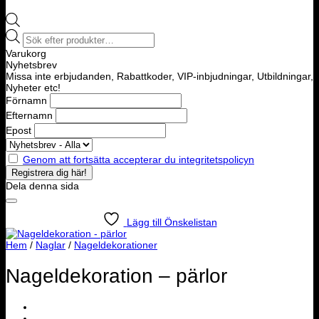
Products
search
Varukorg
Nyhetsbrev
Missa inte erbjudanden, Rabattkoder, VIP-inbjudningar, Utbildningar,
Nyheter etc!
Förnamn
Efternamn
Epost
Genom att fortsätta accepterar du integritetspolicyn
Dela denna sida
Lägg till Önskelistan
Hem
/
Naglar
/
Nageldekorationer
Nageldekoration – pärlor