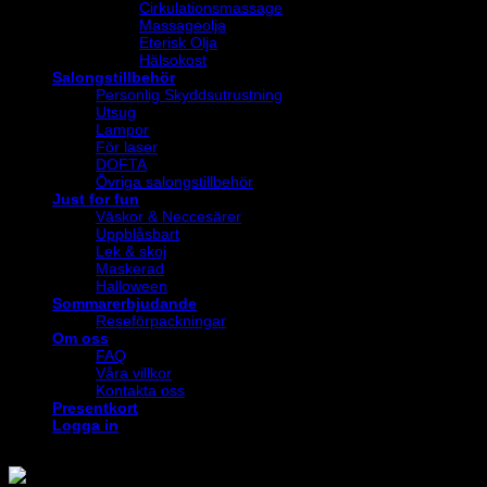
Cirkulationsmassage
Massageolja
Eterisk Olja
Hälsokost
Salongstillbehör
Personlig Skyddsutrustning
Utsug
Lampor
För laser
DOFTA
Övriga salongstillbehör
Just for fun
Väskor & Neccesärer
Uppblåsbart
Lek & skoj
Maskerad
Halloween
Sommarerbjudande
Reseförpackningar
Om oss
FAQ
Våra villkor
Kontakta oss
Presentkort
Logga in