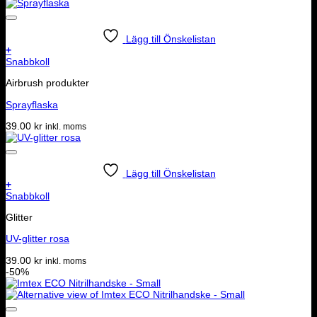
Lägg till Önskelistan
+
Snabbkoll
Airbrush produkter
Sprayflaska
39.00
kr
inkl. moms
Lägg till Önskelistan
+
Snabbkoll
Glitter
UV-glitter rosa
39.00
kr
inkl. moms
-50%