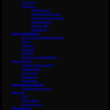
För laser
Massage
All Massage
Vibrationsmassage
Cirkulationsmassage
Massageolja
Eterisk Olja
Hälsokost
Salongstillbehör
Personlig Skyddsutrustning
Utsug
Lampor
För laser
DOFTA
Övriga salongstillbehör
Just for fun
Väskor & Neccesärer
Uppblåsbart
Lek & skoj
Maskerad
Halloween
Sommarerbjudande
Reseförpackningar
Om oss
FAQ
Våra villkor
Kontakta oss
Presentkort