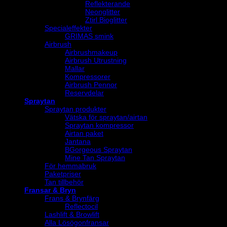
Reflekterande
Neonglitter
Ztirl Bioglitter
Specialeffekter
GRIMAS smink
Airbrush
Airbrushmakeup
Airbrush Utrustning
Mallar
Kompressorer
Airbrush Pennor
Reservdelar
Spraytan
Spraytan produkter
Vätska för spraytan/airtan
Spraytan kompressor
Airtan paket
Jantana
BGorgeous Spraytan
Mine Tan Spraytan
För hemmabruk
Paketpriser
Tan tillbehör
Fransar & Bryn
Frans & Brynfärg
Reflectocil
Lashlift & Browlift
Alla Lösögonfransar