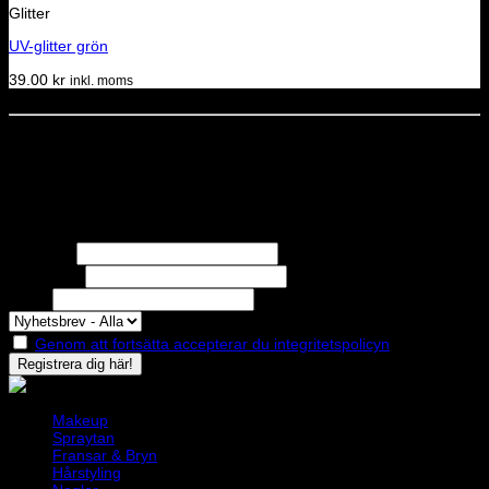
Glitter
UV-glitter grön
39.00
kr
inkl. moms
Dela denna sida
STOLT MEDLEM I
Nyhetsbrev
Missa inga erbjudanden eller nyheter!
Förnamn
Efternamn
Epost
Genom att fortsätta accepterar du integritetspolicyn
Makeup
Spraytan
Fransar & Bryn
Hårstyling