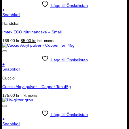
Lägg till Önskelistan
+
Snabbkoll
Handskar
Imtex ECO Nitrilhandske – Small
Det
Det
169.00
kr
85.00
kr
inkl. moms
ursprungliga
nuvarande
priset
priset
var:
är:
169.00 kr.
85.00 kr.
Lägg till Önskelistan
+
Snabbkoll
Cuccio
Cuccio Akryl pulver – Copper Tan 45g
175.00
kr
inkl. moms
Lägg till Önskelistan
+
Snabbkoll