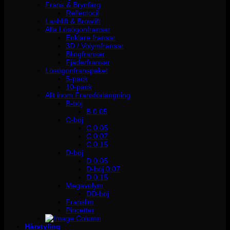
Frans & Brynfärg
Reflectocil
Lashlift & Browlift
Alla Lösögonfransar
Enklare fransar
3D / Volymfransar
Blingfransar
Fjäderfransar
Lösögonfranspaket
5-pack
10-pack
Allt inom Fransförlängning
B-böj
B 0.05
C-böj
C 0,05
C 0,07
C 0,15
D-böj
D 0,05
D-böj 0,07
D 0,15
Megavolym
DD-böj
Franslim
Pincetter
Hårstyling