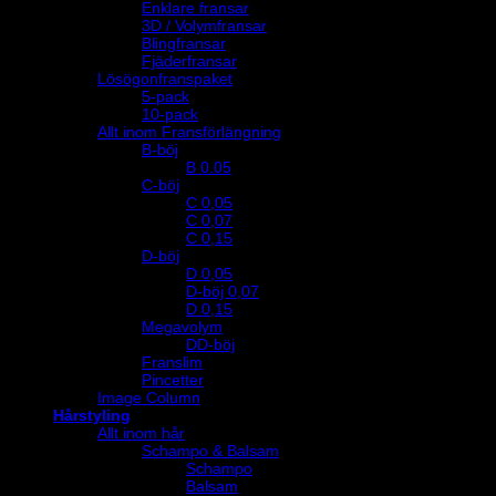
Enklare fransar
3D / Volymfransar
Blingfransar
Fjäderfransar
Lösögonfranspaket
5-pack
10-pack
Allt inom Fransförlängning
B-böj
B 0.05
C-böj
C 0,05
C 0,07
C 0,15
D-böj
D 0,05
D-böj 0,07
D 0,15
Megavolym
DD-böj
Franslim
Pincetter
Image Column
Hårstyling
Allt inom hår
Schampo & Balsam
Schampo
Balsam