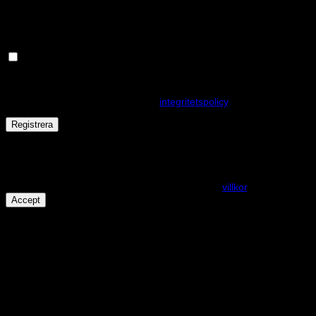
postadress.
Håll dig uppdaterad om nyheter och våra rea kampanjer
Dina personuppgifter kommer användas för att förbättra din
upplevelse på webbplatsen, hantera åtkomst till ditt konto och för
andra ändamål som beskrivs i vår
integritetspolicy
.
Registrera
Får det lov att vara en kaka eller två?
På den här webplatsen använder vi cookies för att alla funktioner
ska fungera som förväntat. För mer info se våra
villkor
.
Accept