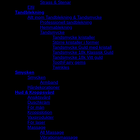
Strass & Stenar
Elfil
Tandblekning
Allt inom Tandblekning & Tandsmycke
Professionell tandblekning
Hemmablekning
Tandsmycke
Tandsmycke kristaller
Större kristaller i former
Tandsmycke Guld med kristall
Tandsmycke 18k Klassisk Guld
Tandsmycke 18k Vitt guld
ToothFairy gems
Twinkles
Smycken
Smycken
Armband
Hårdekorationer
Hud & Kroppsvård
Ansiktsvård
Duschkräm
För män
Kroppslotion
Vaxprodukter
För laser
Massage
All Massage
Vibrationsmassage