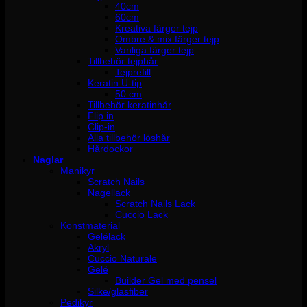
40cm
60cm
Kreativa färger tejp
Ombre & mix färger tejp
Vanliga färger tejp
Tillbehör tejphår
Tejprefill
Keratin U-tip
50 cm
Tillbehör keratinhår
Flip in
Clip-in
Alla tillbehör löshår
Hårdockor
Naglar
Manikyr
Scratch Nails
Nagellack
Scratch Nails Lack
Cuccio Lack
Konstmaterial
Gelélack
Akryl
Cuccio Naturale
Gelé
Builder Gel med pensel
Silke/glasfiber
Pedikyr