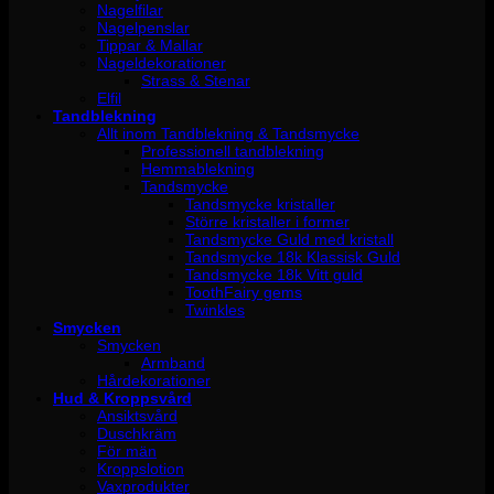
Nagelfilar
Nagelpenslar
Tippar & Mallar
Nageldekorationer
Strass & Stenar
Elfil
Tandblekning
Allt inom Tandblekning & Tandsmycke
Professionell tandblekning
Hemmablekning
Tandsmycke
Tandsmycke kristaller
Större kristaller i former
Tandsmycke Guld med kristall
Tandsmycke 18k Klassisk Guld
Tandsmycke 18k Vitt guld
ToothFairy gems
Twinkles
Smycken
Smycken
Armband
Hårdekorationer
Hud & Kroppsvård
Ansiktsvård
Duschkräm
För män
Kroppslotion
Vaxprodukter