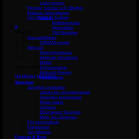
Läpp pennor
Penslar, borstar och tillbehör
Inga produkter i varukorgen.
Makeup dekorationer
Gå tillbaka till butiken
Glitter
Reflekterande
0
Neonglitter
Varukorg
Ztirl Bioglitter
Specialeffekter
GRIMAS smink
Airbrush
Airbrushmakeup
Airbrush Utrustning
Mallar
Inga produkter i varukorgen.
Kompressorer
Airbrush Pennor
Gå tillbaka till butiken
Reservdelar
Spraytan
Spraytan produkter
Vätska för spraytan/airtan
Spraytan kompressor
Airtan paket
Jantana
BGorgeous Spraytan
Mine Tan Spraytan
För hemmabruk
Paketpriser
Tan tillbehör
Fransar & Bryn