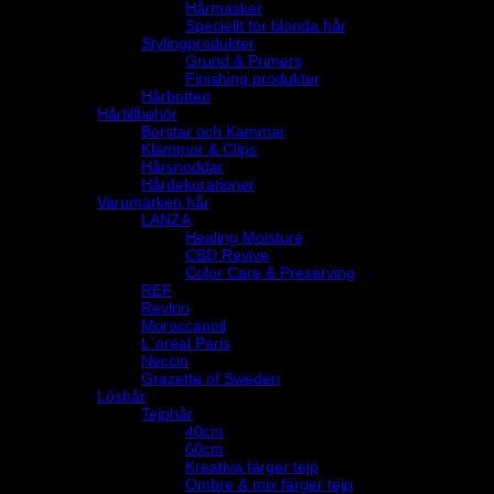
Hårmasker
Speciellt för blonda hår
Stylingprodukter
Grund & Primers
Finishing produkter
Hårbotten
Hårtillbehör
Borstar och Kammar
Klämmor & Clips
Hårsnoddar
Hårdekorationer
Varumärken hår
LANZA
Healing Moisture
CBD Revive
Color Care & Preserving
REF
Revlon
Moroccanoil
L´oréal Paris
Neccin
Grazette of Sweden
Löshår
Tejphår
40cm
60cm
Kreativa färger tejp
Ombre & mix färger tejp