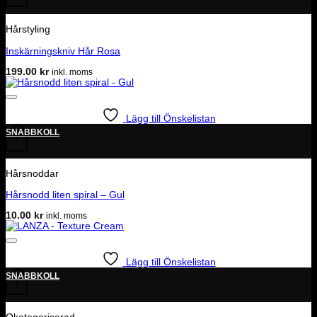
Hårstyling
Inskärningskniv Hår Rosa
199.00
kr
inkl. moms
Lägg till Önskelistan
SNABBKOLL
+
Hårsnoddar
Hårsnodd liten spiral – Gul
10.00
kr
inkl. moms
Lägg till Önskelistan
SNABBKOLL
+