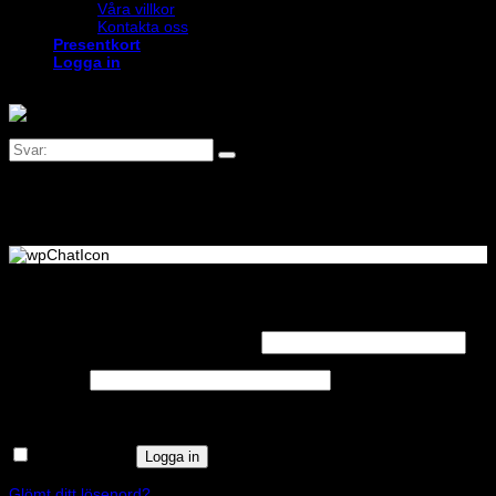
Våra villkor
Kontakta oss
Presentkort
Logga in
Logga in
Obligatoriskt
Användarnamn eller e-postadress
*
Obligatoriskt
Lösenord
*
Kom ihåg mig
Logga in
Glömt ditt lösenord?