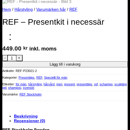
Hem
/
Hårstyling
/
Varumärken hår
/
REF
REF – Presentkit i necessär
449.00
kr
inkl. moms
REF - Presentkit i necessär mängd
Lägg till i varukorg
Artikelnr:
REF-P23021-2
Kategorier:
Presenttips
,
REF
,
Speciellt för män
Etiketter:
för män
,
hårstyling
,
hårvård
,
men
,
present
,
presenttips
,
ref
,
schampo
,
sculpting
gel
,
shampoo
,
svenskt
Varumärke:
REF Stockholm
Beskrivning
Recensioner (0)
REF Stockholm Sweden