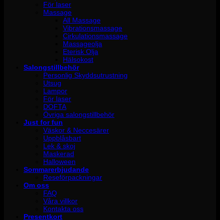
För laser
Massage
All Massage
Vibrationsmassage
Cirkulationsmassage
Massageolja
Eterisk Olja
Hälsokost
Salongstillbehör
Personlig Skyddsutrustning
Utsug
Lampor
För laser
DOFTA
Övriga salongstillbehör
Just for fun
Väskor & Neccesärer
Uppblåsbart
Lek & skoj
Maskerad
Halloween
Sommarerbjudande
Reseförpackningar
Om oss
FAQ
Våra villkor
Kontakta oss
Presentkort