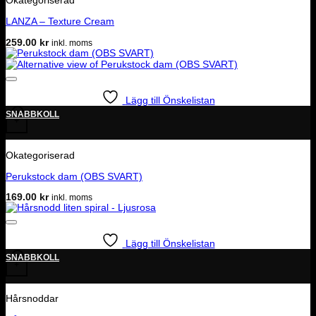
Okategoriserad
LANZA – Texture Cream
259.00
kr
inkl. moms
Lägg till Önskelistan
SNABBKOLL
+
Okategoriserad
Perukstock dam (OBS SVART)
169.00
kr
inkl. moms
Lägg till Önskelistan
SNABBKOLL
+
Hårsnoddar