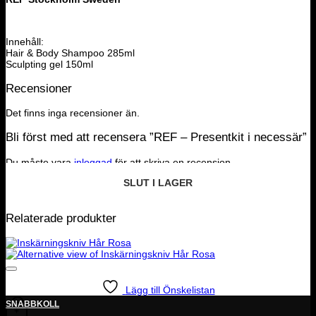
Innehåll:
Hair & Body Shampoo 285ml
Sculpting gel 150ml
Recensioner
Det finns inga recensioner än.
Bli först med att recensera ”REF – Presentkit i necessär”
Du måste vara
inloggad
för att skriva en recension.
SLUT I LAGER
SLUT I LAGER
SLUT I LAGER
SLUT I LAGER
SLUT I LAGER
SLUT I LAGER
Relaterade produkter
Lägg till Önskelistan
SNABBKOLL
+