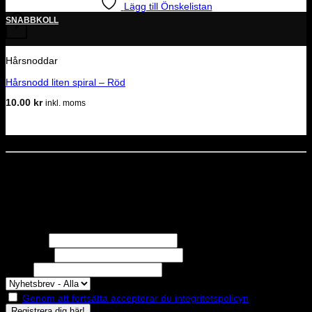
Lägg till Önskelistan
SNABBKOLL
+
Hårsnoddar
Hårsnodd liten spiral – Röd
10.00
kr
inkl. moms
Dela denna sida
STOLT MEDLEM I
Nyhetsbrev
Missa inga erbjudanden eller nyheter!
Förnamn
Efternamn
Epost
Genom att fortsätta accepterar du integritetspolicyn