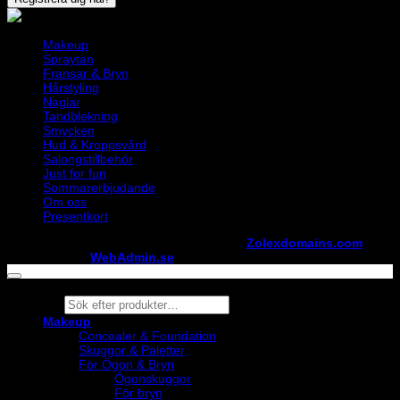
Makeup
Spraytan
Fransar & Bryn
Hårstyling
Naglar
Tandblekning
Smycken
Hud & Kroppsvård
Salongstillbehör
Just for fun
Sommarerbjudande
Om oss
Presentkort
Copyright ©
StylistShopen.se
. Hosted at
Zolexdomains.com
maintained by
WebAdmin.se
Products
search
Makeup
Concealer & Foundation
Skuggor & Paletter
För Ögon & Bryn
Ögonskuggor
För bryn