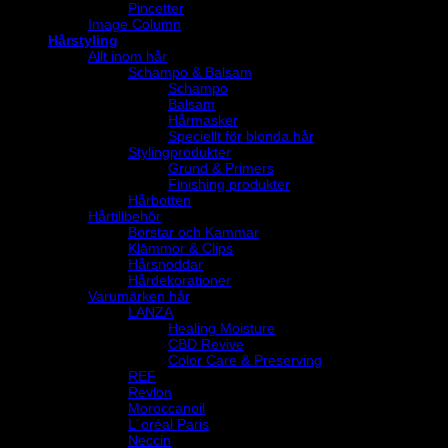
Pincetter
Image Column
Hårstyling
Allt inom hår
Schampo & Balsam
Schampo
Balsam
Hårmasker
Speciellt för blonda hår
Stylingprodukter
Grund & Primers
Finishing produkter
Hårbotten
Hårtillbehör
Borstar och Kammar
Klämmor & Clips
Hårsnoddar
Hårdekorationer
Varumärken hår
LANZA
Healing Moisture
CBD Revive
Color Care & Preserving
REF
Revlon
Moroccanoil
L´oréal Paris
Neccin