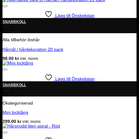
Lägg till Önskelistan
SNABBKOLL
+
Alla tillbehör löshår
Hårnål / hårdekoration 20 pack
98.00
kr
inkl. moms
Lägg till Önskelistan
SNABBKOLL
+
Okategoriserad
Mini locktång
299.00
kr
inkl. moms