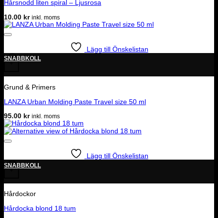
Hårsnodd liten spiral – Ljusrosa
10.00
kr
inkl. moms
Lägg till Önskelistan
SNABBKOLL
+
Grund & Primers
LANZA Urban Molding Paste Travel size 50 ml
95.00
kr
inkl. moms
Lägg till Önskelistan
SNABBKOLL
+
Hårdockor
Hårdocka blond 18 tum