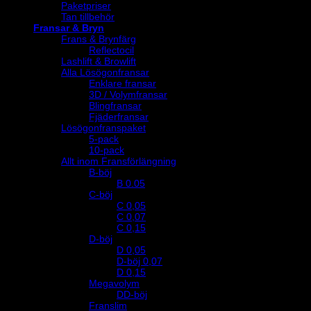
Paketpriser
Tan tillbehör
Fransar & Bryn
Frans & Brynfärg
Reflectocil
Lashlift & Browlift
Alla Lösögonfransar
Enklare fransar
3D / Volymfransar
Blingfransar
Fjäderfransar
Lösögonfranspaket
5-pack
10-pack
Allt inom Fransförlängning
B-böj
B 0.05
C-böj
C 0,05
C 0,07
C 0,15
D-böj
D 0,05
D-böj 0,07
D 0,15
Megavolym
DD-böj
Franslim