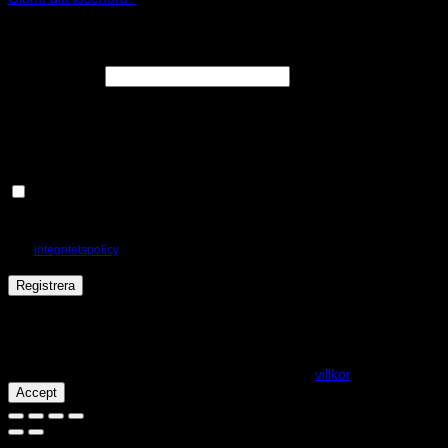
Registrera
Obligatoriskt
E-postadress
*
En länk för att ställa in ett nytt lösenord kommer att skickas till din e-
postadress.
Håll dig uppdaterad om nyheter och våra rea kampanjer
Dina personuppgifter kommer användas för att förbättra din upplevelse på
webbplatsen, hantera åtkomst till ditt konto och för andra ändamål som beskrivs
i vår
integritetspolicy
.
Registrera
Får det lov att vara en kaka eller två?
På den här webplatsen använder vi cookies för att alla funktioner
ska fungera som förväntat. För mer info se våra
villkor
.
Accept