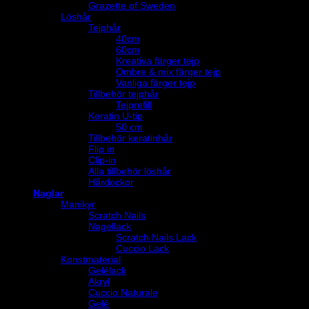
Grazette of Sweden
Löshår
Tejphår
40cm
60cm
Kreativa färger tejp
Ombre & mix färger tejp
Vanliga färger tejp
Tillbehör tejphår
Tejprefill
Keratin U-tip
50 cm
Tillbehör keratinhår
Flip in
Clip-in
Alla tillbehör löshår
Hårdockor
Naglar
Manikyr
Scratch Nails
Nagellack
Scratch Nails Lack
Cuccio Lack
Konstmaterial
Gelélack
Akryl
Cuccio Naturale
Gelé