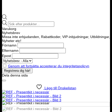
Products
search
Varukorg
Nyhetsbrev
Missa inte erbjudanden, Rabattkoder, VIP-inbjudningar, Utbildningar,
Nyheter etc!
Förnamn
Efternamn
Epost
Genom att fortsätta accepterar du integritetspolicyn
Dela denna sida
Lägg till Önskelistan