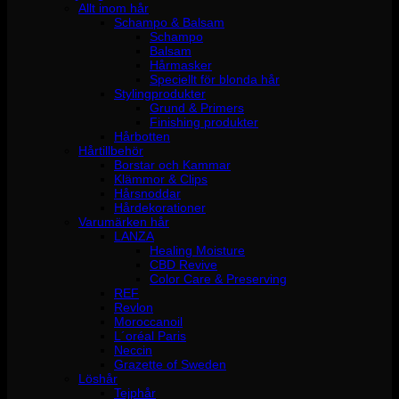
Allt inom hår
Schampo & Balsam
Schampo
Balsam
Hårmasker
Speciellt för blonda hår
Stylingprodukter
Grund & Primers
Finishing produkter
Hårbotten
Hårtillbehör
Borstar och Kammar
Klämmor & Clips
Hårsnoddar
Hårdekorationer
Varumärken hår
LANZA
Healing Moisture
CBD Revive
Color Care & Preserving
REF
Revlon
Moroccanoil
L´oréal Paris
Neccin
Grazette of Sweden
Löshår
Tejphår