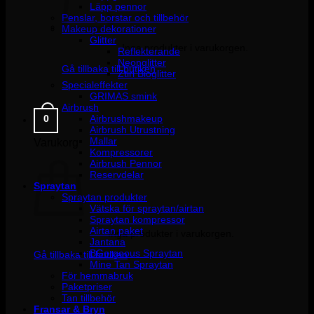
Läpp pennor
Penslar, borstar och tillbehör
Makeup dekorationer
Glitter
Inga produkter i varukorgen.
Reflekterande
Neonglitter
Gå tillbaka till butiken
Ztirl Bioglitter
Specialeffekter
GRIMAS smink
Airbrush
Airbrushmakeup
0
Airbrush Utrustning
Mallar
Varukorg
Kompressorer
Airbrush Pennor
Reservdelar
Spraytan
Spraytan produkter
Vätska för spraytan/airtan
Spraytan kompressor
Airtan paket
Inga produkter i varukorgen.
Jantana
BGorgeous Spraytan
Gå tillbaka till butiken
Mine Tan Spraytan
För hemmabruk
Paketpriser
Tan tillbehör
Fransar & Bryn