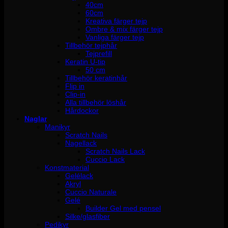
40cm
60cm
Kreativa färger tejp
Ombre & mix färger tejp
Vanliga färger tejp
Tillbehör tejphår
Tejprefill
Keratin U-tip
50 cm
Tillbehör keratinhår
Flip in
Clip-in
Alla tillbehör löshår
Hårdockor
Naglar
Manikyr
Scratch Nails
Nagellack
Scratch Nails Lack
Cuccio Lack
Konstmaterial
Gelélack
Akryl
Cuccio Naturale
Gelé
Builder Gel med pensel
Silke/glasfiber
Pedikyr