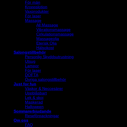
För män
Kroppslotion
Vaxprodukter
För laser
Massage
All Massage
Vibrationsmassage
Cirkulationsmassage
Massageolja
Eterisk Olja
Hälsokost
Salongstillbehör
Personlig Skyddsutrustning
Utsug
Lampor
För laser
DOFTA
Övriga salongstillbehör
Just for fun
Väskor & Neccesärer
Uppblåsbart
Lek & skoj
Maskerad
Halloween
Sommarerbjudande
Reseförpackningar
Om oss
FAQ