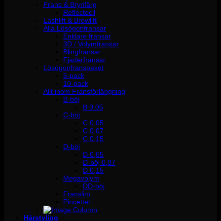
Frans & Brynfärg
Reflectocil
Lashlift & Browlift
Alla Lösögonfransar
Enklare fransar
3D / Volymfransar
Blingfransar
Fjäderfransar
Lösögonfranspaket
5-pack
10-pack
Allt inom Fransförlängning
B-böj
B 0.05
C-böj
C 0,05
C 0,07
C 0,15
D-böj
D 0,05
D-böj 0,07
D 0,15
Megavolym
DD-böj
Franslim
Pincetter
Hårstyling