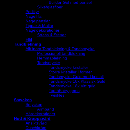
Builder Gel med pensel
Silke/glasfiber
Pedikyr
Nagelfilar
Nagelpenslar
Tippar & Mallar
Nageldekorationer
Strass & Stenar
Elfil
Tandblekning
Allt inom Tandblekning & Tandsmycke
Professionell tandblekning
Hemmablekning
Tandsmycke
Tandsmycke kristaller
Större kristaller i former
Tandsmycke Guld med kristall
Tandsmycke 18k Klassisk Guld
Tandsmycke 18k Vitt guld
ToothFairy gems
Twinkles
Smycken
Smycken
Armband
Hårdekorationer
Hud & Kroppsvård
Ansiktsvård
Duschkräm