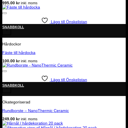
995.00
kr
inkl. moms
Lägg till Önskelistan
SNABBKOLL
+
Hårdockor
Fäste till hårdocka
100.00
kr
inkl. moms
Lägg till Önskelistan
SNABBKOLL
+
Okategoriserad
Rundborste – NanoThermic Ceramic
249.00
kr
inkl. moms