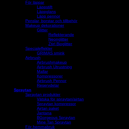
För läppar
Läppstift
Läppglans
Läpp pennor
Penslar, borstar och tillbehör
Makeup dekorationer
Glitter
Reflekterande
Neonglitter
Ztirl Bioglitter
Specialeffekter
GRIMAS smink
Airbrush
Airbrushmakeup
Airbrush Utrustning
Mallar
Kompressorer
Airbrush Pennor
Reservdelar
Spraytan
Spraytan produkter
Vätska för spraytan/airtan
Spraytan kompressor
Airtan paket
Jantana
BGorgeous Spraytan
Mine Tan Spraytan
För hemmabruk