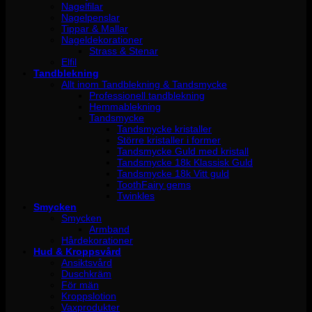
Nagelfilar
Nagelpenslar
Tippar & Mallar
Nageldekorationer
Strass & Stenar
Elfil
Tandblekning
Allt inom Tandblekning & Tandsmycke
Professionell tandblekning
Hemmablekning
Tandsmycke
Tandsmycke kristaller
Större kristaller i former
Tandsmycke Guld med kristall
Tandsmycke 18k Klassisk Guld
Tandsmycke 18k Vitt guld
ToothFairy gems
Twinkles
Smycken
Smycken
Armband
Hårdekorationer
Hud & Kroppsvård
Ansiktsvård
Duschkräm
För män
Kroppslotion
Vaxprodukter