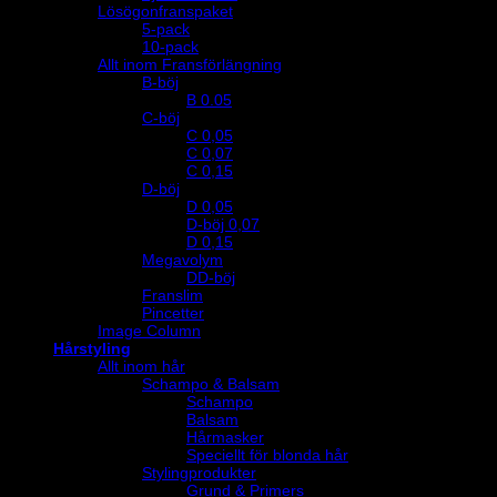
Lösögonfranspaket
5-pack
10-pack
Allt inom Fransförlängning
B-böj
B 0.05
C-böj
C 0,05
C 0,07
C 0,15
D-böj
D 0,05
D-böj 0,07
D 0,15
Megavolym
DD-böj
Franslim
Pincetter
Image Column
Hårstyling
Allt inom hår
Schampo & Balsam
Schampo
Balsam
Hårmasker
Speciellt för blonda hår
Stylingprodukter
Grund & Primers