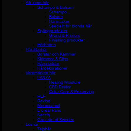
Allt inom hår
Schampo & Balsam
Schampo
Balsam
Hårmasker
Speciellt för blonda hår
Stylingprodukter
Grund & Primers
Finishing produkter
Hårbotten
Hårtillbehör
Borstar och Kammar
Klämmor & Clips
Hårsnoddar
Hårdekorationer
Varumärken hår
LANZA
Healing Moisture
CBD Revive
Color Care & Preserving
REF
Revlon
Moroccanoil
L´oréal Paris
Neccin
Grazette of Sweden
Löshår
Tejphår