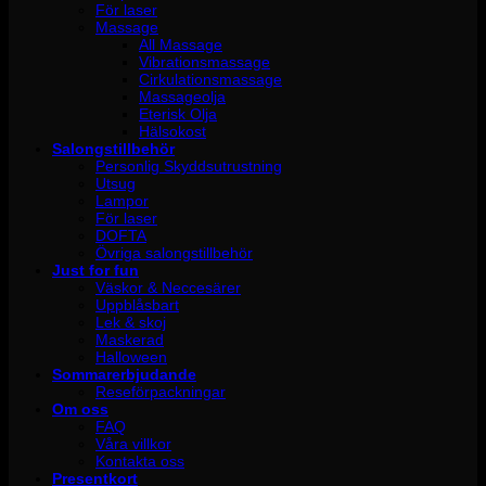
För laser
Massage
All Massage
Vibrationsmassage
Cirkulationsmassage
Massageolja
Eterisk Olja
Hälsokost
Salongstillbehör
Personlig Skyddsutrustning
Utsug
Lampor
För laser
DOFTA
Övriga salongstillbehör
Just for fun
Väskor & Neccesärer
Uppblåsbart
Lek & skoj
Maskerad
Halloween
Sommarerbjudande
Reseförpackningar
Om oss
FAQ
Våra villkor
Kontakta oss
Presentkort