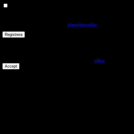
Håll dig uppdaterad om nyheter och våra rea kampanjer
Dina personuppgifter kommer användas för att förbättra din
upplevelse på webbplatsen, hantera åtkomst till ditt konto och för
andra ändamål som beskrivs i vår
integritetspolicy
.
Registrera
Får det lov att vara en kaka eller två?
På den här webplatsen använder vi cookies för att alla funktioner
ska fungera som förväntat. För mer info se våra
villkor
.
Accept