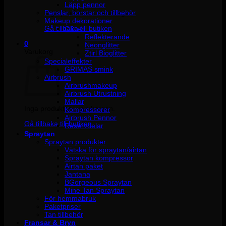
Läpp pennor
Penslar, borstar och tillbehör
Inga produkter i varukorgen.
Makeup dekorationer
Gå tillbaka till butiken
Glitter
Reflekterande
0
Neonglitter
Varukorg
Ztirl Bioglitter
Specialeffekter
GRIMAS smink
Airbrush
Airbrushmakeup
Airbrush Utrustning
Mallar
Inga produkter i varukorgen.
Kompressorer
Airbrush Pennor
Gå tillbaka till butiken
Reservdelar
Spraytan
Spraytan produkter
Vätska för spraytan/airtan
Spraytan kompressor
Airtan paket
Jantana
BGorgeous Spraytan
Mine Tan Spraytan
För hemmabruk
Paketpriser
Tan tillbehör
Fransar & Bryn