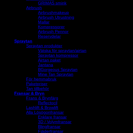
GRIMAS smink
Airbrush
Airbrushmakeup
Airbrush Utrustning
Mallar
Kompressorer
Airbrush Pennor
Reservdelar
Spraytan
Spraytan produkter
Vätska för spraytan/airtan
Spraytan kompressor
Airtan paket
Jantana
BGorgeous Spraytan
Mine Tan Spraytan
För hemmabruk
Paketpriser
Tan tillbehör
Fransar & Bryn
Frans & Brynfärg
Reflectocil
Lashlift & Browlift
Alla Lösögonfransar
Enklare fransar
3D / Volymfransar
Blingfransar
Fjäderfransar