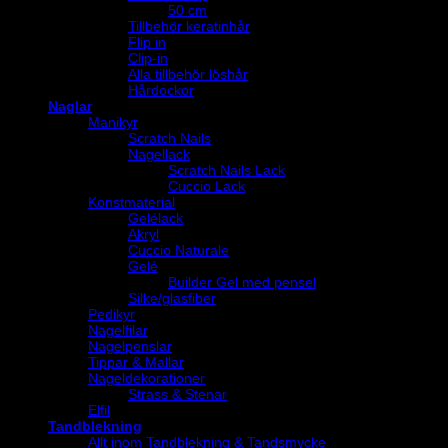
50 cm
Tillbehör keratinhår
Flip in
Clip-in
Alla tillbehör löshår
Hårdockor
Naglar
Manikyr
Scratch Nails
Nagellack
Scratch Nails Lack
Cuccio Lack
Konstmaterial
Gelélack
Akryl
Cuccio Naturale
Gelé
Builder Gel med pensel
Silke/glasfiber
Pedikyr
Nagelfilar
Nagelpenslar
Tippar & Mallar
Nageldekorationer
Strass & Stenar
Elfil
Tandblekning
Allt inom Tandblekning & Tandsmycke