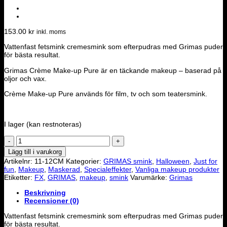
153.00
kr
inkl. moms
Vattenfast fetsmink cremesmink som efterpudras med Grimas puder
för bästa resultat.
Grimas Crème Make-up Pure är en täckande makeup – baserad på
oljor och vax.
Crème Make-up Pure används för film, tv och som teatersmink.
I lager (kan restnoteras)
Grimas
-
Lägg till i varukorg
Creme
Artikelnr:
11-12CM
Kategorier:
GRIMAS smink
,
Halloween
,
Just for
Make-
fun
,
Makeup
,
Maskerad
,
Specialeffekter
,
Vanliga makeup produkter
Up
Etiketter:
FX
,
GRIMAS
,
makeup
,
smink
Varumärke:
Grimas
Pure
#001
Beskrivning
mängd
Recensioner (0)
Vattenfast fetsmink cremesmink som efterpudras med Grimas puder
för bästa resultat.