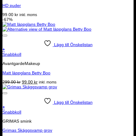
HD puder
99.00
kr
inkl. moms
-67%
Lägg till Önskelistan
+
Snabbkoll
AvantgardeMakeup
Matt läppglans Betty Boo
Det
Det
299.00
kr
99.00
kr
inkl. moms
ursprungliga
nuvarande
priset
priset
var:
är:
299.00 kr.
99.00 kr.
Lägg till Önskelistan
+
Snabbkoll
GRIMAS smink
Grimas Skäggsvamp grov