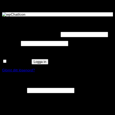
Logga in
Obligatoriskt
Användarnamn eller e-postadress
*
Obligatoriskt
Lösenord
*
Kom ihåg mig
Logga in
Glömt ditt lösenord?
Registrera
Obligatoriskt
E-postadress
*
En länk för att ställa in ett nytt lösenord kommer att skickas till din e-
postadress.