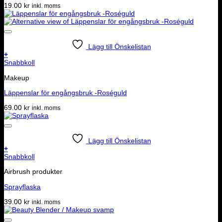
19.00
kr
inkl. moms
Lägg till Önskelistan
+
Snabbkoll
Makeup
Läppenslar för engångsbruk -Roséguld
69.00
kr
inkl. moms
Lägg till Önskelistan
+
Snabbkoll
Airbrush produkter
Sprayflaska
39.00
kr
inkl. moms