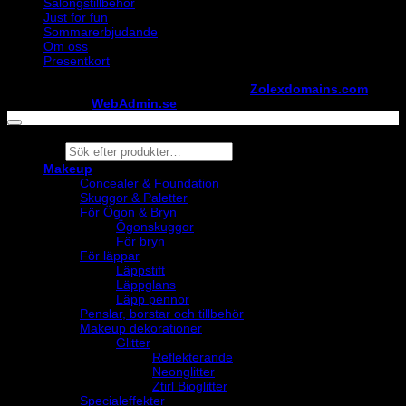
Salongstillbehör
Just for fun
Sommarerbjudande
Om oss
Presentkort
Copyright ©
StylistShopen.se
. Hosted at
Zolexdomains.com
maintained by
WebAdmin.se
Products
search
Makeup
Concealer & Foundation
Skuggor & Paletter
För Ögon & Bryn
Ögonskuggor
För bryn
För läppar
Läppstift
Läppglans
Läpp pennor
Penslar, borstar och tillbehör
Makeup dekorationer
Glitter
Reflekterande
Neonglitter
Ztirl Bioglitter
Specialeffekter