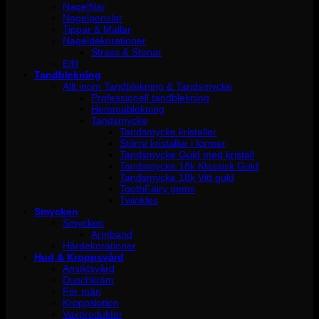
Nagelfilar
Nagelpenslar
Tippar & Mallar
Nageldekorationer
Strass & Stenar
Elfil
Tandblekning
Allt inom Tandblekning & Tandsmycke
Professionell tandblekning
Hemmablekning
Tandsmycke
Tandsmycke kristaller
Större kristaller i former
Tandsmycke Guld med kristall
Tandsmycke 18k Klassisk Guld
Tandsmycke 18k Vitt guld
ToothFairy gems
Twinkles
Smycken
Smycken
Armband
Hårdekorationer
Hud & Kroppsvård
Ansiktsvård
Duschkräm
För män
Kroppslotion
Vaxprodukter