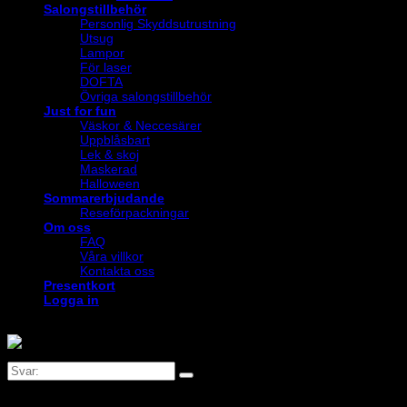
Salongstillbehör
Personlig Skyddsutrustning
Utsug
Lampor
För laser
DOFTA
Övriga salongstillbehör
Just for fun
Väskor & Neccesärer
Uppblåsbart
Lek & skoj
Maskerad
Halloween
Sommarerbjudande
Reseförpackningar
Om oss
FAQ
Våra villkor
Kontakta oss
Presentkort
Logga in