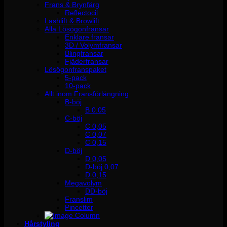
Frans & Brynfärg
Reflectocil
Lashlift & Browlift
Alla Lösögonfransar
Enklare fransar
3D / Volymfransar
Blingfransar
Fjäderfransar
Lösögonfranspaket
5-pack
10-pack
Allt inom Fransförlängning
B-böj
B 0.05
C-böj
C 0,05
C 0,07
C 0,15
D-böj
D 0,05
D-böj 0,07
D 0,15
Megavolym
DD-böj
Franslim
Pincetter
Hårstyling