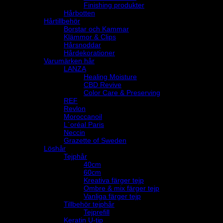
Finishing produkter
Hårbotten
Hårtillbehör
Borstar och Kammar
Klämmor & Clips
Hårsnoddar
Hårdekorationer
Varumärken hår
LANZA
Healing Moisture
CBD Revive
Color Care & Preserving
REF
Revlon
Moroccanoil
L´oréal Paris
Neccin
Grazette of Sweden
Löshår
Tejphår
40cm
60cm
Kreativa färger tejp
Ombre & mix färger tejp
Vanliga färger tejp
Tillbehör tejphår
Tejprefill
Keratin U-tip