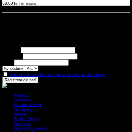
89.00
kr
inkl. moms
Dela denna sida
STOLT MEDLEM I
Nyhetsbrev
Missa inga erbjudanden eller nyheter!
Förnamn
Efternamn
Epost
Genom att fortsätta accepterar du integritetspolicyn
Makeup
Spraytan
Fransar & Bryn
Hårstyling
Naglar
Tandblekning
Smycken
Hud & Kroppsvård