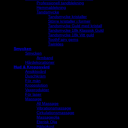
Professionell tandblekning
Hemmablekning
Tandsmycke
Tandsmycke kristaller
Större kristaller i former
Tandsmycke Guld med kristall
Tandsmycke 18k Klassisk Guld
Tandsmycke 18k Vitt guld
ToothFairy gems
Twinkles
Smycken
Smycken
Armband
Hårdekorationer
Hud & Kroppsvård
Ansiktsvård
Duschkräm
För män
Kroppslotion
Vaxprodukter
För laser
Massage
All Massage
Vibrationsmassage
Cirkulationsmassage
Massageolja
Eterisk Olja
Hälsokost