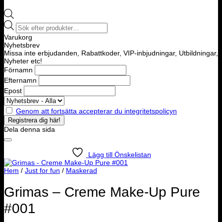
Products
search
Varukorg
Nyhetsbrev
Missa inte erbjudanden, Rabattkoder, VIP-inbjudningar, Utbildningar,
Nyheter etc!
Förnamn
Efternamn
Epost
Genom att fortsätta accepterar du integritetspolicyn
Dela denna sida
Lägg till Önskelistan
Hem
/
Just for fun
/
Maskerad
Grimas – Creme Make-Up Pure
#001