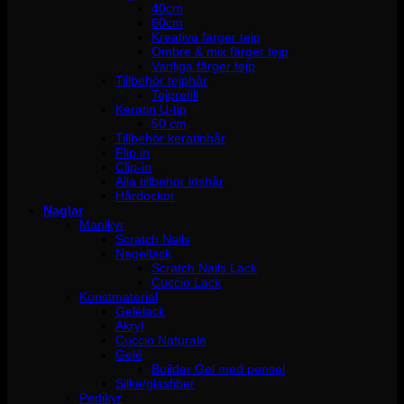
40cm
60cm
Kreativa färger tejp
Ombre & mix färger tejp
Vanliga färger tejp
Tillbehör tejphår
Tejprefill
Keratin U-tip
50 cm
Tillbehör keratinhår
Flip in
Clip-in
Alla tillbehör löshår
Hårdockor
Naglar
Manikyr
Scratch Nails
Nagellack
Scratch Nails Lack
Cuccio Lack
Konstmaterial
Gelélack
Akryl
Cuccio Naturale
Gelé
Builder Gel med pensel
Silke/glasfiber
Pedikyr