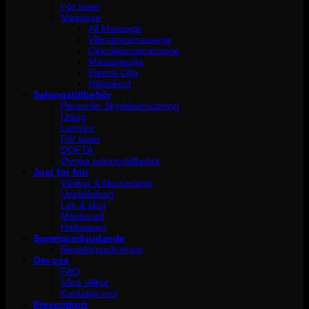
För laser
Massage
All Massage
Vibrationsmassage
Cirkulationsmassage
Massageolja
Eterisk Olja
Hälsokost
Salongstillbehör
Personlig Skyddsutrustning
Utsug
Lampor
För laser
DOFTA
Övriga salongstillbehör
Just for fun
Väskor & Neccesärer
Uppblåsbart
Lek & skoj
Maskerad
Halloween
Sommarerbjudande
Reseförpackningar
Om oss
FAQ
Våra villkor
Kontakta oss
Presentkort