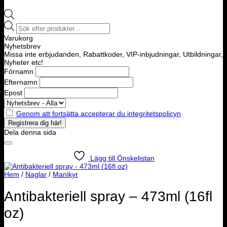
Products
search
Varukorg
Nyhetsbrev
Missa inte erbjudanden, Rabattkoder, VIP-inbjudningar, Utbildningar,
Nyheter etc!
Förnamn
Efternamn
Epost
Genom att fortsätta accepterar du integritetspolicyn
Dela denna sida
Lägg till Önskelistan
Hem
/
Naglar
/
Manikyr
Antibakteriell spray – 473ml (16fl
oz)