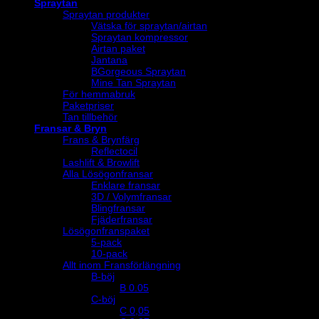
Spraytan
Spraytan produkter
Vätska för spraytan/airtan
Spraytan kompressor
Airtan paket
Jantana
BGorgeous Spraytan
Mine Tan Spraytan
För hemmabruk
Paketpriser
Tan tillbehör
Fransar & Bryn
Frans & Brynfärg
Reflectocil
Lashlift & Browlift
Alla Lösögonfransar
Enklare fransar
3D / Volymfransar
Blingfransar
Fjäderfransar
Lösögonfranspaket
5-pack
10-pack
Allt inom Fransförlängning
B-böj
B 0.05
C-böj
C 0,05