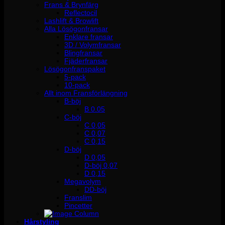
Frans & Brynfärg
Reflectocil
Lashlift & Browlift
Alla Lösögonfransar
Enklare fransar
3D / Volymfransar
Blingfransar
Fjäderfransar
Lösögonfranspaket
5-pack
10-pack
Allt inom Fransförlängning
B-böj
B 0.05
C-böj
C 0,05
C 0,07
C 0,15
D-böj
D 0,05
D-böj 0,07
D 0,15
Megavolym
DD-böj
Franslim
Pincetter
Hårstyling