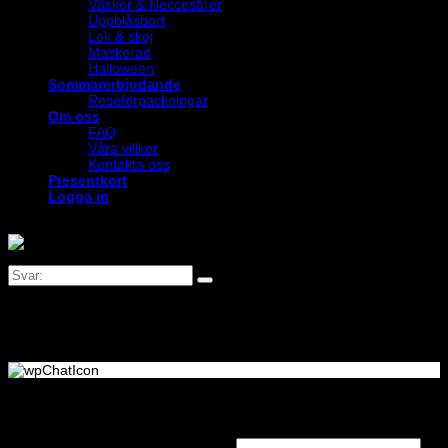
Väskor & Neccesärer
Uppblåsbart
Lek & skoj
Maskerad
Halloween
Sommarerbjudande
Reseförpackningar
Om oss
FAQ
Våra villkor
Kontakta oss
Presentkort
Logga in
Logga in
Obligatoriskt