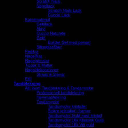
Scratch Nails
Nagellack
Scratch Nails Lack
Cuccio Lack
Konstmaterial
Gelélack
Akryl
Cuccio Naturale
Gelé
Builder Gel med pensel
Silke/glasfiber
Pedikyr
Nagelfilar
Nagelpenslar
Tippar & Mallar
Nageldekorationer
Strass & Stenar
Elfil
Tandblekning
Allt inom Tandblekning & Tandsmycke
Professionell tandblekning
Hemmablekning
Tandsmycke
Tandsmycke kristaller
Större kristaller i former
Tandsmycke Guld med kristall
Tandsmycke 18k Klassisk Guld
Tandsmycke 18k Vitt guld