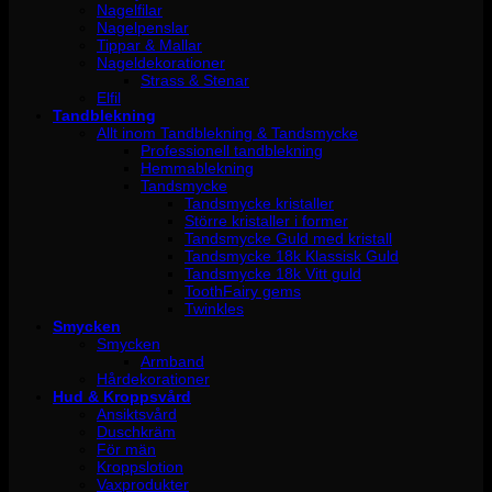
Nagelfilar
Nagelpenslar
Tippar & Mallar
Nageldekorationer
Strass & Stenar
Elfil
Tandblekning
Allt inom Tandblekning & Tandsmycke
Professionell tandblekning
Hemmablekning
Tandsmycke
Tandsmycke kristaller
Större kristaller i former
Tandsmycke Guld med kristall
Tandsmycke 18k Klassisk Guld
Tandsmycke 18k Vitt guld
ToothFairy gems
Twinkles
Smycken
Smycken
Armband
Hårdekorationer
Hud & Kroppsvård
Ansiktsvård
Duschkräm
För män
Kroppslotion
Vaxprodukter