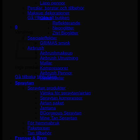
Läpp pennor
Penslar, borstar och tillbehör
Inga produkter i varukorgen.
Makeup dekorationer
Gå tillbaka till butiken
Glitter
Reflekterande
0
Neonglitter
Varukorg
Ztirl Bioglitter
Specialeffekter
GRIMAS smink
Airbrush
Airbrushmakeup
Airbrush Utrustning
Mallar
Inga produkter i varukorgen.
Kompressorer
Airbrush Pennor
Gå tillbaka till butiken
Reservdelar
Spraytan
Spraytan produkter
Vätska för spraytan/airtan
Spraytan kompressor
Airtan paket
Jantana
BGorgeous Spraytan
Mine Tan Spraytan
För hemmabruk
Paketpriser
Tan tillbehör
Fransar & Bryn