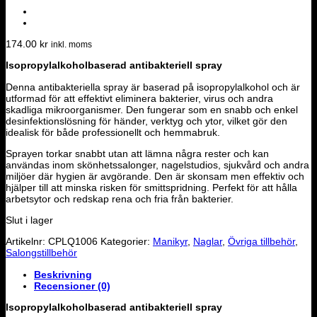
174.00
kr
inkl. moms
Isopropylalkoholbaserad antibakteriell spray
Denna antibakteriella spray är baserad på isopropylalkohol och är
utformad för att effektivt eliminera bakterier, virus och andra
skadliga mikroorganismer. Den fungerar som en snabb och enkel
desinfektionslösning för händer, verktyg och ytor, vilket gör den
idealisk för både professionellt och hemmabruk.
Sprayen torkar snabbt utan att lämna några rester och kan
användas inom skönhetssalonger, nagelstudios, sjukvård och andra
miljöer där hygien är avgörande. Den är skonsam men effektiv och
hjälper till att minska risken för smittspridning. Perfekt för att hålla
arbetsytor och redskap rena och fria från bakterier.
Slut i lager
Artikelnr:
CPLQ1006
Kategorier:
Manikyr
,
Naglar
,
Övriga tillbehör
,
Salongstillbehör
Beskrivning
Recensioner (0)
Isopropylalkoholbaserad antibakteriell spray