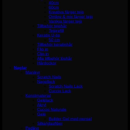
40cm
60cm
Kreativa färger tejp
Ombre & mix färger tejp
Vanliga färger tejp
Tillbehör tejphår
Tejprefill
Keratin U-tip
50 cm
Tillbehör keratinhår
Flip in
Clip-in
Alla tillbehör löshår
Hårdockor
Naglar
Manikyr
Scratch Nails
Nagellack
Scratch Nails Lack
Cuccio Lack
Konstmaterial
Gelélack
Akryl
Cuccio Naturale
Gelé
Builder Gel med pensel
Silke/glasfiber
Pedikyr