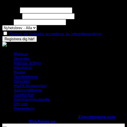
Nyhetsbrev
Missa inga erbjudanden eller nyheter!
Förnamn
Efternamn
Epost
Genom att fortsätta accepterar du integritetspolicyn
Makeup
Spraytan
Fransar & Bryn
Hårstyling
Naglar
Tandblekning
Smycken
Hud & Kroppsvård
Salongstillbehör
Just for fun
Sommarerbjudande
Om oss
Presentkort
Copyright ©
StylistShopen.se
. Hosted at
Zolexdomains.com
maintained by
WebAdmin.se