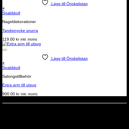
Lägg till Önskelistan
+
Snabbkoll
Nageldekorationer
Tandsmycke snurra
119.00
kr
inkl. moms
Lägg till Önskelistan
+
Snabbkoll
Salongstillbehör
Extra arm till utsug
900.00
kr
inkl. moms
Dela denna sida
STOLT MEDLEM I