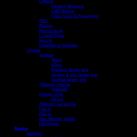
LANZA
Healing Moisture
CBD Revive
Color Care & Preserving
REF
Revlon
Moroccanoil
L´oréal Paris
Neccin
Grazette of Sweden
Löshår
Tejphår
40cm
60cm
Kreativa färger tejp
Ombre & mix färger tejp
Vanliga färger tejp
Tillbehör tejphår
Tejprefill
Keratin U-tip
50 cm
Tillbehör keratinhår
Flip in
Clip-in
Alla tillbehör löshår
Hårdockor
Naglar
Manikyr