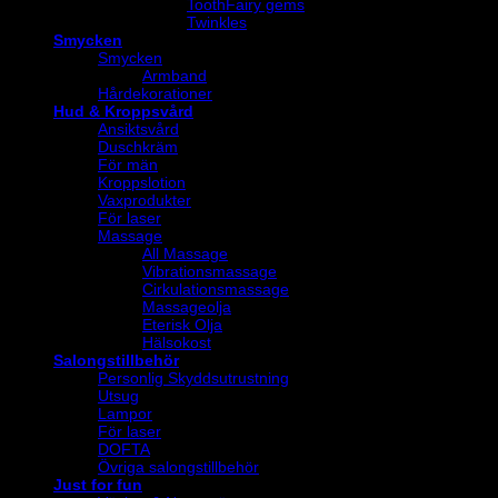
ToothFairy gems
Twinkles
Smycken
Smycken
Armband
Hårdekorationer
Hud & Kroppsvård
Ansiktsvård
Duschkräm
För män
Kroppslotion
Vaxprodukter
För laser
Massage
All Massage
Vibrationsmassage
Cirkulationsmassage
Massageolja
Eterisk Olja
Hälsokost
Salongstillbehör
Personlig Skyddsutrustning
Utsug
Lampor
För laser
DOFTA
Övriga salongstillbehör
Just for fun