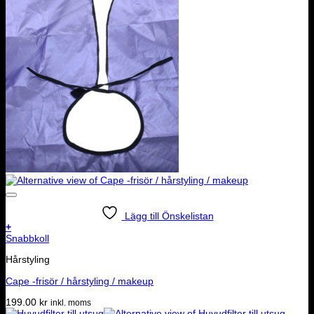
Lägg till Önskelistan
+
Snabbkoll
Hårstyling
Cape -frisör / hårstyling / makeup
199.00
kr
inkl. moms