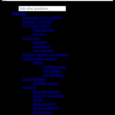
Products
search
Makeup
Concealer & Foundation
Skuggor & Paletter
För Ögon & Bryn
Ögonskuggor
För bryn
För läppar
Läppstift
Läppglans
Läpp pennor
Penslar, borstar och tillbehör
Makeup dekorationer
Glitter
Reflekterande
Neonglitter
Ztirl Bioglitter
Specialeffekter
GRIMAS smink
Airbrush
Airbrushmakeup
Airbrush Utrustning
Mallar
Kompressorer
Airbrush Pennor
Reservdelar