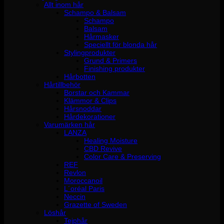
Allt inom hår
Schampo & Balsam
Schampo
Balsam
Hårmasker
Speciellt för blonda hår
Stylingprodukter
Grund & Primers
Finishing produkter
Hårbotten
Hårtillbehör
Borstar och Kammar
Klämmor & Clips
Hårsnoddar
Hårdekorationer
Varumärken hår
LANZA
Healing Moisture
CBD Revive
Color Care & Preserving
REF
Revlon
Moroccanoil
L´oréal Paris
Neccin
Grazette of Sweden
Löshår
Tejphår