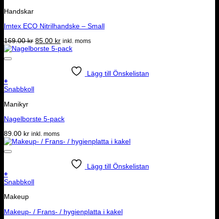
Handskar
Imtex ECO Nitrilhandske – Small
Det
Det
169.00
kr
85.00
kr
inkl. moms
ursprungliga
nuvarande
priset
priset
var:
är:
169.00 kr.
85.00 kr.
Lägg till Önskelistan
+
Snabbkoll
Manikyr
Nagelborste 5-pack
89.00
kr
inkl. moms
Lägg till Önskelistan
+
Snabbkoll
Makeup
Makeup- / Frans- / hygienplatta i kakel