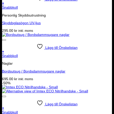
+
Snabbkoll
Personlig Skyddsutrustning
Skyddsglasögon UV-ljus
295.00
kr
inkl. moms
Lägg till Önskelistan
+
Snabbkoll
Naglar
Bordsutsug / Bordsdammsugare naglar
695.00
kr
inkl. moms
-50%
Lägg till Önskelistan
+
Snabbkoll