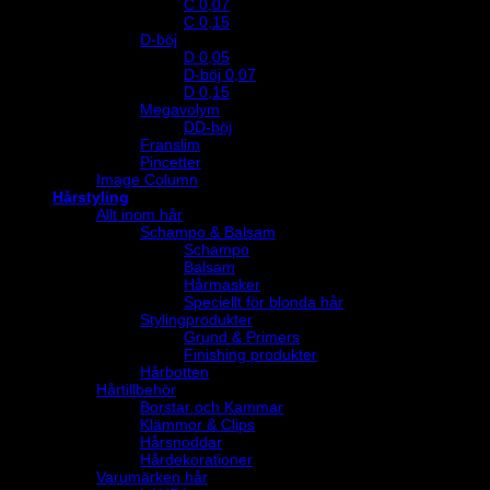
C 0,07
C 0,15
D-böj
D 0,05
D-böj 0,07
D 0,15
Megavolym
DD-böj
Franslim
Pincetter
Image Column
Hårstyling
Allt inom hår
Schampo & Balsam
Schampo
Balsam
Hårmasker
Speciellt för blonda hår
Stylingprodukter
Grund & Primers
Finishing produkter
Hårbotten
Hårtillbehör
Borstar och Kammar
Klämmor & Clips
Hårsnoddar
Hårdekorationer
Varumärken hår