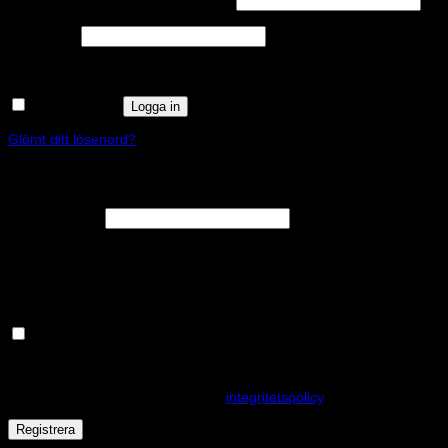
Användarnamn eller e-postadress
*
Obligatoriskt
Lösenord
*
Kom ihåg mig
Logga in
Glömt ditt lösenord?
Registrera
Obligatoriskt
E-postadress
*
En länk för att ställa in ett nytt lösenord kommer att skickas till din e-
postadress.
Håll dig uppdaterad om nyheter och våra rea kampanjer
Dina personuppgifter kommer användas för att förbättra din
upplevelse på webbplatsen, hantera åtkomst till ditt konto och för
andra ändamål som beskrivs i vår
integritetspolicy
.
Registrera