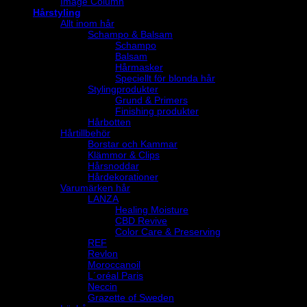
Image Column
Hårstyling
Allt inom hår
Schampo & Balsam
Schampo
Balsam
Hårmasker
Speciellt för blonda hår
Stylingprodukter
Grund & Primers
Finishing produkter
Hårbotten
Hårtillbehör
Borstar och Kammar
Klämmor & Clips
Hårsnoddar
Hårdekorationer
Varumärken hår
LANZA
Healing Moisture
CBD Revive
Color Care & Preserving
REF
Revlon
Moroccanoil
L´oréal Paris
Neccin
Grazette of Sweden