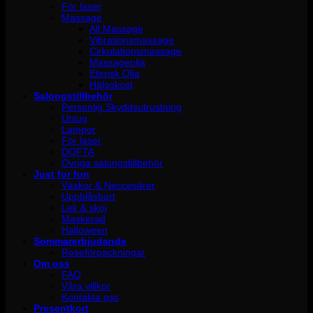
För laser
Massage
All Massage
Vibrationsmassage
Cirkulationsmassage
Massageolja
Eterisk Olja
Hälsokost
Salongstillbehör
Personlig Skyddsutrustning
Utsug
Lampor
För laser
DOFTA
Övriga salongstillbehör
Just for fun
Väskor & Neccesärer
Uppblåsbart
Lek & skoj
Maskerad
Halloween
Sommarerbjudande
Reseförpackningar
Om oss
FAQ
Våra villkor
Kontakta oss
Presentkort