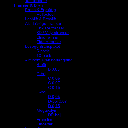
Tan tillbehör
Fransar & Bryn
Frans & Brynfärg
Reflectocil
Lashlift & Browlift
Alla Lösögonfransar
Enklare fransar
3D / Volymfransar
Blingfransar
Fjäderfransar
Lösögonfranspaket
5-pack
10-pack
Allt inom Fransförlängning
B-böj
B 0.05
C-böj
C 0,05
C 0,07
C 0,15
D-böj
D 0,05
D-böj 0,07
D 0,15
Megavolym
DD-böj
Franslim
Pincetter