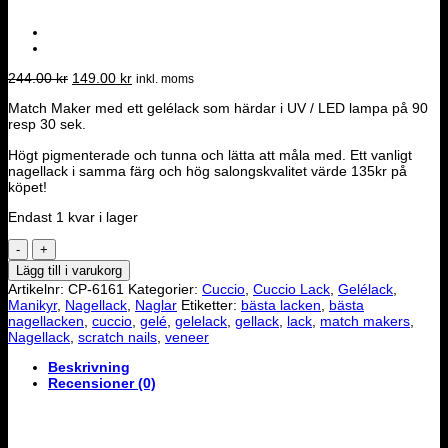
Det
Det
244.00
kr
149.00
kr
inkl. moms
ursprungliga
nuvarande
Match Maker med ett gelélack som härdar i UV / LED lampa på 90
priset
priset
resp 30 sek.
var:
är:
244.00 kr.
149.00 kr.
Högt pigmenterade och tunna och lätta att måla med. Ett vanligt
nagellack i samma färg och hög salongskvalitet värde 135kr på
köpet!
Endast 1 kvar i lager
Cuccio
Match
Lägg till i varukorg
Makers
Artikelnr:
CP-6161
Kategorier:
Cuccio
,
Cuccio Lack
,
Gelélack
,
-
Manikyr
,
Nagellack
,
Naglar
Etiketter:
bästa lacken
,
bästa
Grape
nagellacken
,
cuccio
,
gelé
,
gelelack
,
gellack
,
lack
,
match makers
,
to
Nagellack
,
scratch nails
,
veneer
See
You
Beskrivning
mängd
Recensioner (0)