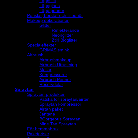
Läppstift
Läppglans
Läpp pennor
Penslar, borstar och tillbehör
Makeup dekorationer
Glitter
Reflekterande
Neonglitter
Ztirl Bioglitter
Specialeffekter
GRIMAS smink
Airbrush
Airbrushmakeup
Airbrush Utrustning
Mallar
Kompressorer
Airbrush Pennor
Reservdelar
Spraytan
Spraytan produkter
Vätska för spraytan/airtan
Spraytan kompressor
Airtan paket
Jantana
BGorgeous Spraytan
Mine Tan Spraytan
För hemmabruk
Paketpriser