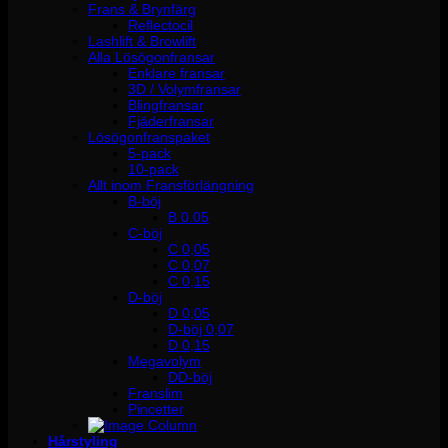
Frans & Brynfärg
Reflectocil
Lashlift & Browlift
Alla Lösögonfransar
Enklare fransar
3D / Volymfransar
Blingfransar
Fjäderfransar
Lösögonfranspaket
5-pack
10-pack
Allt inom Fransförlängning
B-böj
B 0.05
C-böj
C 0,05
C 0,07
C 0,15
D-böj
D 0,05
D-böj 0,07
D 0,15
Megavolym
DD-böj
Franslim
Pincetter
Hårstyling