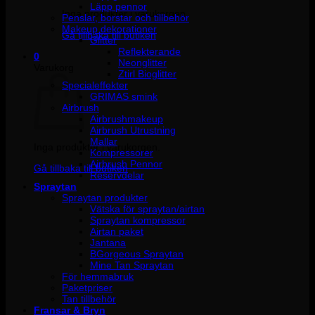
Läpp pennor
Inga produkter i varukorgen.
Penslar, borstar och tillbehör
Makeup dekorationer
Gå tillbaka till butiken
Glitter
Reflekterande
0
Neonglitter
Varukorg
Ztirl Bioglitter
Specialeffekter
GRIMAS smink
Airbrush
Airbrushmakeup
Airbrush Utrustning
Mallar
Inga produkter i varukorgen.
Kompressorer
Airbrush Pennor
Gå tillbaka till butiken
Reservdelar
Spraytan
Spraytan produkter
Vätska för spraytan/airtan
Spraytan kompressor
Airtan paket
Jantana
BGorgeous Spraytan
Mine Tan Spraytan
För hemmabruk
Paketpriser
Tan tillbehör
Fransar & Bryn