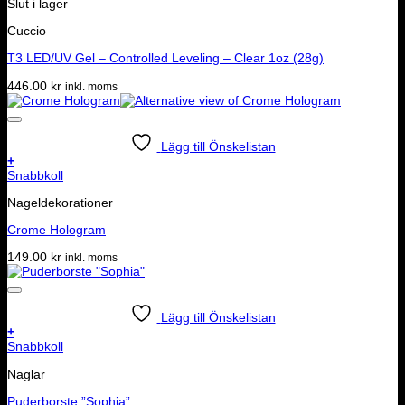
Slut i lager
Cuccio
T3 LED/UV Gel – Controlled Leveling – Clear 1oz (28g)
446.00
kr
inkl. moms
Lägg till Önskelistan
+
Snabbkoll
Nageldekorationer
Crome Hologram
149.00
kr
inkl. moms
Lägg till Önskelistan
+
Snabbkoll
Naglar
Puderborste ”Sophia”