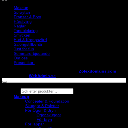
Makeup
Spraytan
Fransar & Bryn
Hårstyling
Naglar
Tandblekning
Smycken
Hud & Kroppsvård
Salongstillbehör
Just for fun
Sommarerbjudande
Om oss
Presentkort
Copyright ©
StylistShopen.se
. Hosted at
Zolexdomains.com
maintained by
WebAdmin.se
Products
search
Makeup
Concealer & Foundation
Skuggor & Paletter
För Ögon & Bryn
Ögonskuggor
För bryn
För läppar