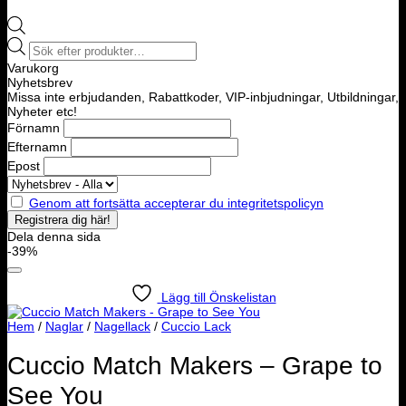
Products
search
Varukorg
Nyhetsbrev
Missa inte erbjudanden, Rabattkoder, VIP-inbjudningar, Utbildningar,
Nyheter etc!
Förnamn
Efternamn
Epost
Genom att fortsätta accepterar du integritetspolicyn
Dela denna sida
-39%
Lägg till Önskelistan
Hem
/
Naglar
/
Nagellack
/
Cuccio Lack
Cuccio Match Makers – Grape to
See You