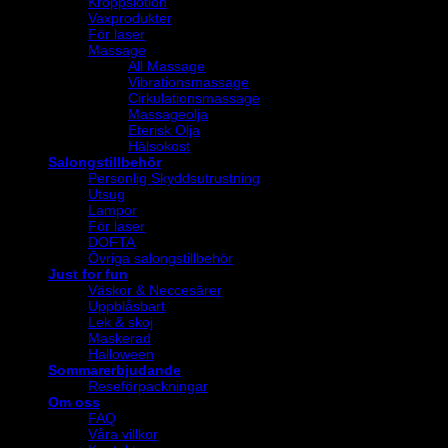
Kroppslotion
Vaxprodukter
För laser
Massage
All Massage
Vibrationsmassage
Cirkulationsmassage
Massageolja
Eterisk Olja
Hälsokost
Salongstillbehör
Personlig Skyddsutrustning
Utsug
Lampor
För laser
DOFTA
Övriga salongstillbehör
Just for fun
Väskor & Neccesärer
Uppblåsbart
Lek & skoj
Maskerad
Halloween
Sommarerbjudande
Reseförpackningar
Om oss
FAQ
Våra villkor