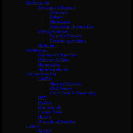
Allt inom hår
Schampo & Balsam
Schampo
Balsam
Hårmasker
Speciellt för blonda hår
Stylingprodukter
Grund & Primers
Finishing produkter
Hårbotten
Hårtillbehör
Borstar och Kammar
Klämmor & Clips
Hårsnoddar
Hårdekorationer
Varumärken hår
LANZA
Healing Moisture
CBD Revive
Color Care & Preserving
REF
Revlon
Moroccanoil
L´oréal Paris
Neccin
Grazette of Sweden
Löshår
Tejphår