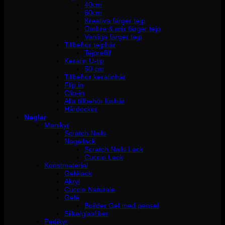
40cm
60cm
Kreativa färger tejp
Ombre & mix färger tejp
Vanliga färger tejp
Tillbehör tejphår
Tejprefill
Keratin U-tip
50 cm
Tillbehör keratinhår
Flip in
Clip-in
Alla tillbehör löshår
Hårdockor
Naglar
Manikyr
Scratch Nails
Nagellack
Scratch Nails Lack
Cuccio Lack
Konstmaterial
Gelélack
Akryl
Cuccio Naturale
Gelé
Builder Gel med pensel
Silke/glasfiber
Pedikyr