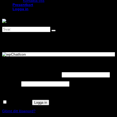
Kontakta oss
Presentkort
Logga in
Logga in
Obligatoriskt
Användarnamn eller e-postadress
*
Obligatoriskt
Lösenord
*
Kom ihåg mig
Logga in
Glömt ditt lösenord?