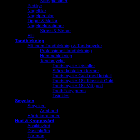
Silke/glasfiber
Pedikyr
Nagelfilar
Nagelpenslar
Tippar & Mallar
Nageldekorationer
Strass & Stenar
Elfil
Tandblekning
Allt inom Tandblekning & Tandsmycke
Professionell tandblekning
Hemmablekning
Tandsmycke
Tandsmycke kristaller
Större kristaller i former
Tandsmycke Guld med kristall
Tandsmycke 18k Klassisk Guld
Tandsmycke 18k Vitt guld
ToothFairy gems
Twinkles
Smycken
Smycken
Armband
Hårdekorationer
Hud & Kroppsvård
Ansiktsvård
Duschkräm
För män