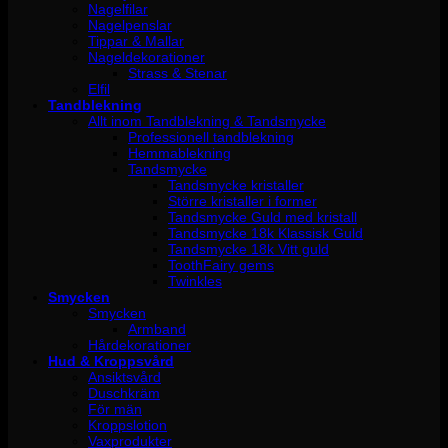
Nagelfilar
Nagelpenslar
Tippar & Mallar
Nageldekorationer
Strass & Stenar
Elfil
Tandblekning
Allt inom Tandblekning & Tandsmycke
Professionell tandblekning
Hemmablekning
Tandsmycke
Tandsmycke kristaller
Större kristaller i former
Tandsmycke Guld med kristall
Tandsmycke 18k Klassisk Guld
Tandsmycke 18k Vitt guld
ToothFairy gems
Twinkles
Smycken
Smycken
Armband
Hårdekorationer
Hud & Kroppsvård
Ansiktsvård
Duschkräm
För män
Kroppslotion
Vaxprodukter