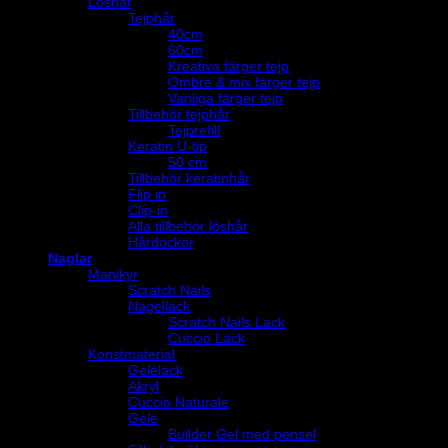
Löshår
Tejphår
40cm
60cm
Kreativa färger tejp
Ombre & mix färger tejp
Vanliga färger tejp
Tillbehör tejphår
Tejprefill
Keratin U-tip
50 cm
Tillbehör keratinhår
Flip in
Clip-in
Alla tillbehör löshår
Hårdockor
Naglar
Manikyr
Scratch Nails
Nagellack
Scratch Nails Lack
Cuccio Lack
Konstmaterial
Gelélack
Akryl
Cuccio Naturale
Gelé
Builder Gel med pensel