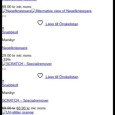
89.00
kr
inkl. moms
Lägg till Önskelistan
+
Snabbkoll
Manikyr
Nagelknippsare
29.00
kr
inkl. moms
-33%
Lägg till Önskelistan
+
Snabbkoll
Manikyr
SCRATCH – Specialremover
Det
Det
89.00
kr
60.00
kr
inkl. moms
ursprungliga
nuvarande