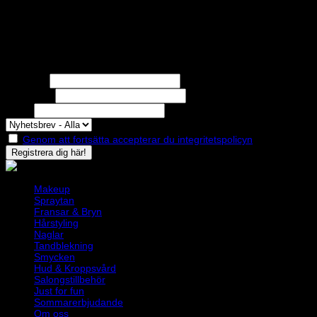
STOLT MEDLEM I
Nyhetsbrev
Missa inga erbjudanden eller nyheter!
Förnamn
Efternamn
Epost
Genom att fortsätta accepterar du integritetspolicyn
Makeup
Spraytan
Fransar & Bryn
Hårstyling
Naglar
Tandblekning
Smycken
Hud & Kroppsvård
Salongstillbehör
Just for fun
Sommarerbjudande
Om oss