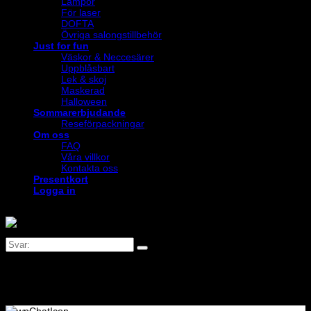
Lampor
För laser
DOFTA
Övriga salongstillbehör
Just for fun
Väskor & Neccesärer
Uppblåsbart
Lek & skoj
Maskerad
Halloween
Sommarerbjudande
Reseförpackningar
Om oss
FAQ
Våra villkor
Kontakta oss
Presentkort
Logga in