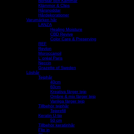
Borstar och Kammar
Klämmor & Clips
Hårsnoddar
Hårdekorationer
Varumärken hår
LANZA
Healing Moisture
CBD Revive
Color Care & Preserving
REF
Revlon
Moroccanoil
L´oréal Paris
Neccin
Grazette of Sweden
Löshår
Tejphår
40cm
60cm
Kreativa färger tejp
Ombre & mix färger tejp
Vanliga färger tejp
Tillbehör tejphår
Tejprefill
Keratin U-tip
50 cm
Tillbehör keratinhår
Flip in