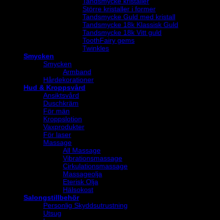
Tandsmycke kristaller
Större kristaller i former
Tandsmycke Guld med kristall
Tandsmycke 18k Klassisk Guld
Tandsmycke 18k Vitt guld
ToothFairy gems
Twinkles
Smycken
Smycken
Armband
Hårdekorationer
Hud & Kroppsvård
Ansiktsvård
Duschkräm
För män
Kroppslotion
Vaxprodukter
För laser
Massage
All Massage
Vibrationsmassage
Cirkulationsmassage
Massageolja
Eterisk Olja
Hälsokost
Salongstillbehör
Personlig Skyddsutrustning
Utsug