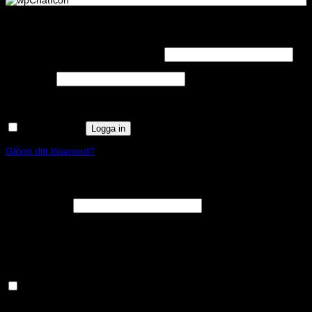
Logga in
Obligatoriskt
Användarnamn eller e-postadress
*
Obligatoriskt
Lösenord
*
Kom ihåg mig
Logga in
Glömt ditt lösenord?
Registrera
Obligatoriskt
E-postadress
*
En länk för att ställa in ett nytt lösenord kommer att skickas till din e-
postadress.
Håll dig uppdaterad om nyheter och våra rea kampanjer
Dina personuppgifter kommer användas för att förbättra din