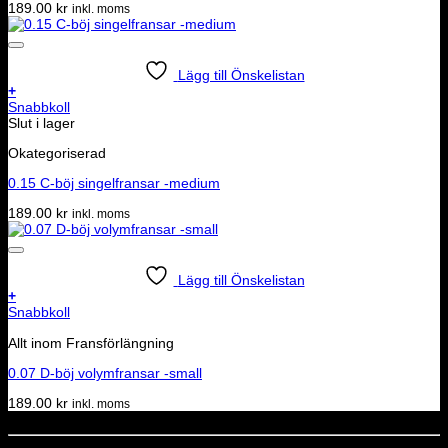
189.00
kr
inkl. moms
Lägg till Önskelistan
+
Snabbkoll
Slut i lager
Okategoriserad
0.15 C-böj singelfransar -medium
189.00
kr
inkl. moms
Lägg till Önskelistan
+
Snabbkoll
Allt inom Fransförlängning
0.07 D-böj volymfransar -small
189.00
kr
inkl. moms
Dela denna sida