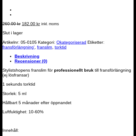
Det
Det
260.00
kr
182.00
kr
inkl. moms
ursprungliga
nuvarande
Slut i lager
priset
priset
var:
är:
Artikelnr:
05-0105
Kategori:
Okategoriserad
Etiketter:
260.00 kr.
182.00 kr.
fransförlängning'
,
franslim
,
torktid
Beskrivning
Recensioner (0)
Stylistshopens franslim för
professionellt bruk
till fransförlängning
(ej lösfransar)
1 sekunds torktid
Storlek: 5 ml
Hållbart 5 månader efter öppnandet
Luftfuktighet: 10-60%
Innehåll: