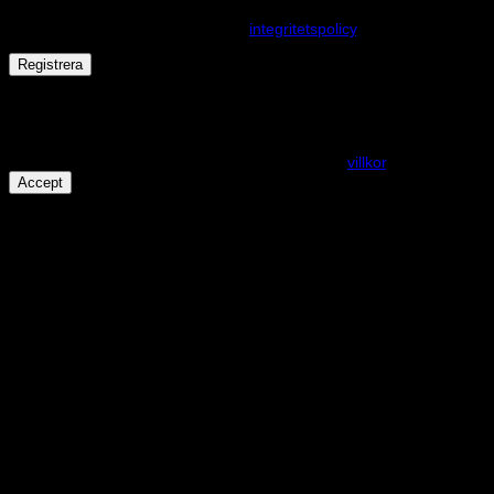
upplevelse på webbplatsen, hantera åtkomst till ditt konto och för
andra ändamål som beskrivs i vår
integritetspolicy
.
Registrera
Får det lov att vara en kaka eller två?
På den här webplatsen använder vi cookies för att alla funktioner
ska fungera som förväntat. För mer info se våra
villkor
.
Accept