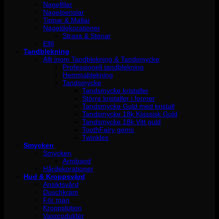
Nagelfilar
Nagelpenslar
Tippar & Mallar
Nageldekorationer
Strass & Stenar
Elfil
Tandblekning
Allt inom Tandblekning & Tandsmycke
Professionell tandblekning
Hemmablekning
Tandsmycke
Tandsmycke kristaller
Större kristaller i former
Tandsmycke Guld med kristall
Tandsmycke 18k Klassisk Guld
Tandsmycke 18k Vitt guld
ToothFairy gems
Twinkles
Smycken
Smycken
Armband
Hårdekorationer
Hud & Kroppsvård
Ansiktsvård
Duschkräm
För män
Kroppslotion
Vaxprodukter