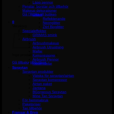
Läpp pennor
Penslar, borstar och tillbehör
Inga produkter i varukorgen.
Makeup dekorationer
Gå tillbaka till butiken
Glitter
Reflekterande
0
Neonglitter
Varukorg
Ztirl Bioglitter
Specialeffekter
GRIMAS smink
Airbrush
Airbrushmakeup
Airbrush Utrustning
Mallar
Inga produkter i varukorgen.
Kompressorer
Airbrush Pennor
Gå tillbaka till butiken
Reservdelar
Spraytan
Spraytan produkter
Vätska för spraytan/airtan
Spraytan kompressor
Airtan paket
Jantana
BGorgeous Spraytan
Mine Tan Spraytan
För hemmabruk
Paketpriser
Tan tillbehör
Fransar & Bryn