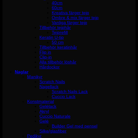
40cm
60cm
Kreativa färger tejp
Ombre & mix färger tejp
Vanliga färger tejp
Tillbehör tejphår
Tejprefill
Keratin U-tip
50 cm
Tillbehör keratinhår
Flip in
Clip-in
Alla tillbehör löshår
Hårdockor
Naglar
Manikyr
Scratch Nails
Nagellack
Scratch Nails Lack
Cuccio Lack
Konstmaterial
Gelélack
Akryl
Cuccio Naturale
Gelé
Builder Gel med pensel
Silke/glasfiber
Pedikyr