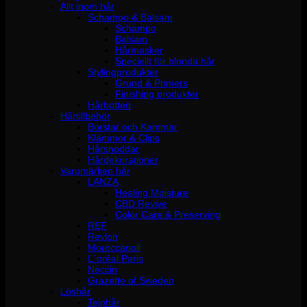
Allt inom hår
Schampo & Balsam
Schampo
Balsam
Hårmasker
Speciellt för blonda hår
Stylingprodukter
Grund & Primers
Finishing produkter
Hårbotten
Hårtillbehör
Borstar och Kammar
Klämmor & Clips
Hårsnoddar
Hårdekorationer
Varumärken hår
LANZA
Healing Moisture
CBD Revive
Color Care & Preserving
REF
Revlon
Moroccanoil
L´oréal Paris
Neccin
Grazette of Sweden
Löshår
Tejphår