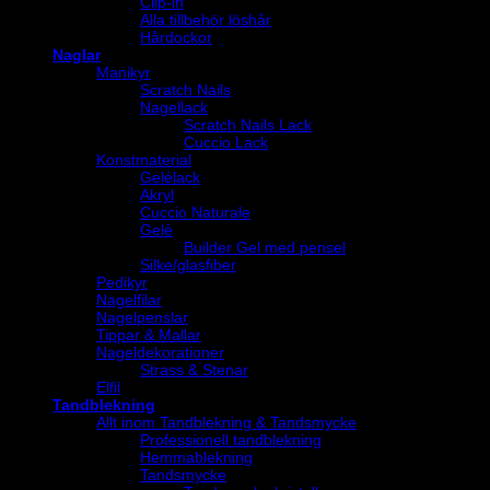
Clip-in
Alla tillbehör löshår
Hårdockor
Naglar
Manikyr
Scratch Nails
Nagellack
Scratch Nails Lack
Cuccio Lack
Konstmaterial
Gelélack
Akryl
Cuccio Naturale
Gelé
Builder Gel med pensel
Silke/glasfiber
Pedikyr
Nagelfilar
Nagelpenslar
Tippar & Mallar
Nageldekorationer
Strass & Stenar
Elfil
Tandblekning
Allt inom Tandblekning & Tandsmycke
Professionell tandblekning
Hemmablekning
Tandsmycke