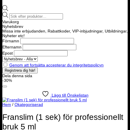
Products
search
Varukorg
Nyhetsbrev
Missa inte erbjudanden, Rabattkoder, VIP-inbjudningar, Utbildningar,
Nyheter etc!
Förnamn
Efternamn
Epost
Genom att fortsätta accepterar du integritetspolicyn
Dela denna sida
-30%
Lägg till Önskelistan
Hem
/
Okategoriserad
Franslim (1 sek) för professionellt
bruk 5 ml