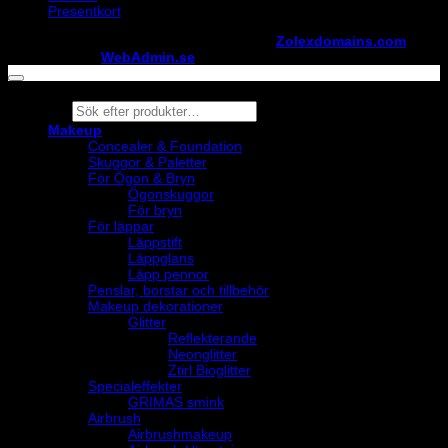
Presentkort
Copyright ©
StylistShopen.se
. Hosted at
Zolexdomains.com
maintained by
WebAdmin.se
Products
search
Makeup
Concealer & Foundation
Skuggor & Paletter
För Ögon & Bryn
Ögonskuggor
För bryn
För läppar
Läppstift
Läppglans
Läpp pennor
Penslar, borstar och tillbehör
Makeup dekorationer
Glitter
Reflekterande
Neonglitter
Ztirl Bioglitter
Specialeffekter
GRIMAS smink
Airbrush
Airbrushmakeup