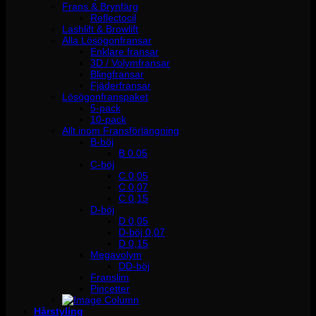
Frans & Brynfärg
Reflectocil
Lashlift & Browlift
Alla Lösögonfransar
Enklare fransar
3D / Volymfransar
Blingfransar
Fjäderfransar
Lösögonfranspaket
5-pack
10-pack
Allt inom Fransförlängning
B-böj
B 0.05
C-böj
C 0,05
C 0,07
C 0,15
D-böj
D 0,05
D-böj 0,07
D 0,15
Megavolym
DD-böj
Franslim
Pincetter
Hårstyling