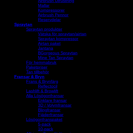
Airbrush Utrustning
Mallar
Kompressorer
Airbrush Pennor
Reservdelar
Spraytan
Spraytan produkter
Vätska för spraytan/airtan
Spraytan kompressor
Airtan paket
Jantana
BGorgeous Spraytan
Mine Tan Spraytan
För hemmabruk
Paketpriser
Tan tillbehör
Fransar & Bryn
Frans & Brynfärg
Reflectocil
Lashlift & Browlift
Alla Lösögonfransar
Enklare fransar
3D / Volymfransar
Blingfransar
Fjäderfransar
Lösögonfranspaket
5-pack
10-pack