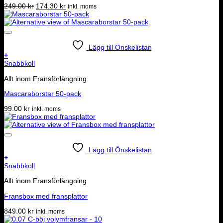
Det
Det
249.00
kr
174.30
kr
inkl. moms
ursprungliga
nuvarande
priset
priset
var:
är:
249.00 kr.
174.30 kr.
Lägg till Önskelistan
+
Snabbkoll
Allt inom Fransförlängning
Mascaraborstar 50-pack
99.00
kr
inkl. moms
Lägg till Önskelistan
+
Snabbkoll
Allt inom Fransförlängning
Fransbox med fransplattor
849.00
kr
inkl. moms