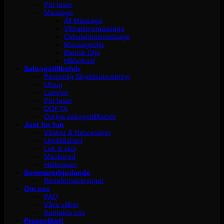
För laser
Massage
All Massage
Vibrationsmassage
Cirkulationsmassage
Massageolja
Eterisk Olja
Hälsokost
Salongstillbehör
Personlig Skyddsutrustning
Utsug
Lampor
För laser
DOFTA
Övriga salongstillbehör
Just for fun
Väskor & Neccesärer
Uppblåsbart
Lek & skoj
Maskerad
Halloween
Sommarerbjudande
Reseförpackningar
Om oss
FAQ
Våra villkor
Kontakta oss
Presentkort