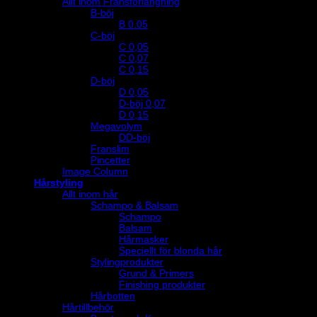
Allt inom Fransförlängning
B-böj
B 0.05
C-böj
C 0,05
C 0,07
C 0,15
D-böj
D 0,05
D-böj 0,07
D 0,15
Megavolym
DD-böj
Franslim
Pincetter
Image Column
Hårstyling
Allt inom hår
Schampo & Balsam
Schampo
Balsam
Hårmasker
Speciellt för blonda hår
Stylingprodukter
Grund & Primers
Finishing produkter
Hårbotten
Hårtillbehör