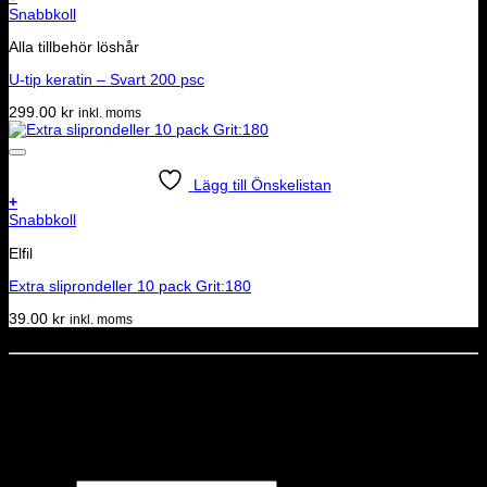
Snabbkoll
Alla tillbehör löshår
U-tip keratin – Svart 200 psc
299.00
kr
inkl. moms
Lägg till Önskelistan
+
Snabbkoll
Elfil
Extra sliprondeller 10 pack Grit:180
39.00
kr
inkl. moms
Dela denna sida
STOLT MEDLEM I
Nyhetsbrev
Missa inga erbjudanden eller nyheter!