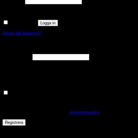
Obligatoriskt
Lösenord
*
Kom ihåg mig
Logga in
Glömt ditt lösenord?
Registrera
Obligatoriskt
E-postadress
*
En länk för att ställa in ett nytt lösenord kommer att skickas till din e-
postadress.
Håll dig uppdaterad om nyheter och våra rea kampanjer
Dina personuppgifter kommer användas för att förbättra din
upplevelse på webbplatsen, hantera åtkomst till ditt konto och för
andra ändamål som beskrivs i vår
integritetspolicy
.
Registrera
Får det lov att vara en kaka eller två?