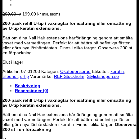
Det
Det
299.00
kr
199.00
kr
inkl. moms
ursprungliga
nuvarande
200-pack refill U-tip / vaxnaglar för isättning eller omsättning
priset
priset
av U-tip keratin extensions.
var:
är:
299.00 kr.
199.00 kr.
Sätt om dina Nail Hair extensions hårförlängning genom att smälta
vaxet med värmetången. Perfekt för att bättra på befintliga fästen
eller göra nya löshårsfästen. Finns i olika färger. Observera 200 st i
en förpackning
Slut i lager
Artikelnr:
07-01203
Kategori:
Okategoriserad
Etiketter:
keratin
,
tillbehör
,
u-tip
Varumärke:
REF Stockholm
,
Stylistshopen.se
Beskrivning
Recensioner (0)
200-pack refill U-tip / vaxnaglar för isättning eller omsättning
av U-tip keratin extensions.
Sätt om dina Nail Hair extensions hårförlängning genom att smälta
vaxet med värmetången. Perfekt för att bättra på befintliga fästen
eller göra nya löshårsfästen i keratin. Finns i olika färger.
Observera
200 st i en förpackning