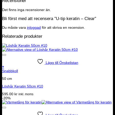
Recensioner
Det finns inga recensioner än.
Bli först med att recensera ”U-tip keratin – Clear”
Du måste vara
inloggad
för att skriva en recension.
Relaterade produkter
Lägg till Önskelistan
+
Snabbkoll
50 cm
Löshår Keratin 50cm #10
595.00
kr
inkl. moms
-20%