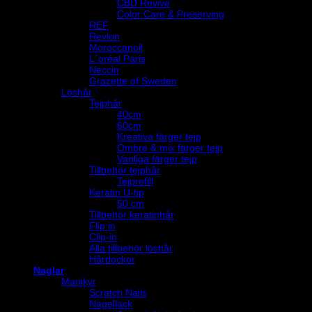
CBD Revive
Color Care & Preserving
REF
Revlon
Moroccanoil
L´oréal Paris
Neccin
Grazette of Sweden
Löshår
Tejphår
40cm
60cm
Kreativa färger tejp
Ombre & mix färger tejp
Vanliga färger tejp
Tillbehör tejphår
Tejprefill
Keratin U-tip
50 cm
Tillbehör keratinhår
Flip in
Clip-in
Alla tillbehör löshår
Hårdockor
Naglar
Manikyr
Scratch Nails
Nagellack