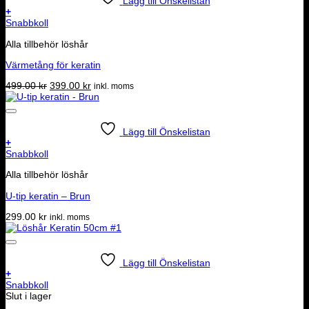
Lägg till Önskelistan
+
Snabbkoll
Alla tillbehör löshår
Värmetång för keratin
Det
Det
499.00
kr
399.00
kr
inkl. moms
ursprungliga
nuvarande
priset
priset
var:
är:
499.00 kr.
399.00 kr.
Lägg till Önskelistan
+
Snabbkoll
Alla tillbehör löshår
U-tip keratin – Brun
299.00
kr
inkl. moms
Lägg till Önskelistan
+
Snabbkoll
Slut i lager