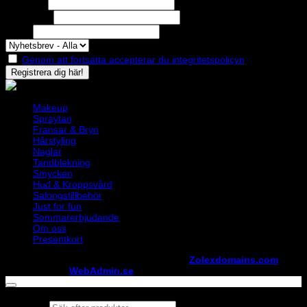
Förnamn
Efternamn
Epost
Genom att fortsätta accepterar du integritetspolicyn
Makeup
Spraytan
Fransar & Bryn
Hårstyling
Naglar
Tandblekning
Smycken
Hud & Kroppsvård
Salongstillbehör
Just for fun
Sommarerbjudande
Om oss
Presentkort
Copyright ©
StylistShopen.se
. Hosted at
Zolexdomains.com
maintained by
WebAdmin.se
Products