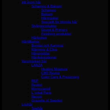
Allt inom hår
Schampo & Balsam
Schampo
Balsam
Hårmasker
Speciellt för blonda hår
Stylingprodukter
Grund & Primers
Finishing produkter
Hårbotten
Hårtillbehör
Borstar och Kammar
Klämmor & Clips
Hårsnoddar
Hårdekorationer
Varumärken hår
LANZA
Healing Moisture
CBD Revive
Color Care & Preserving
REF
Revlon
Moroccanoil
L´oréal Paris
Neccin
Grazette of Sweden
Löshår
Tejphår