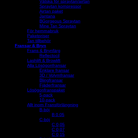
Vätska för spraytan/airtan
Spraytan kompressor
Airtan paket
Jantana
BGorgeous Spraytan
Mine Tan Spraytan
För hemmabruk
Paketpriser
Tan tillbehör
Fransar & Bryn
Frans & Brynfärg
Reflectocil
Lashlift & Browlift
Alla Lösögonfransar
Enklare fransar
3D / Volymfransar
Blingfransar
Fjäderfransar
Lösögonfranspaket
5-pack
10-pack
Allt inom Fransförlängning
B-böj
B 0.05
C-böj
C 0,05
C 0,07
C 0,15