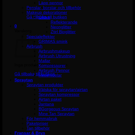
Läpp pennor
Penslar, borstar och tillbehör
Inga produkter i varukorgen.
Makeup dekorationer
Gå tillbaka till butiken
Glitter
Reflekterande
0
Neonglitter
Varukorg
Ztirl Bioglitter
Specialeffekter
GRIMAS smink
Airbrush
Airbrushmakeup
Airbrush Utrustning
Mallar
Inga produkter i varukorgen.
Kompressorer
Airbrush Pennor
Gå tillbaka till butiken
Reservdelar
Spraytan
Spraytan produkter
Vätska för spraytan/airtan
Spraytan kompressor
Airtan paket
Jantana
BGorgeous Spraytan
Mine Tan Spraytan
För hemmabruk
Paketpriser
Tan tillbehör
Fransar & Bryn