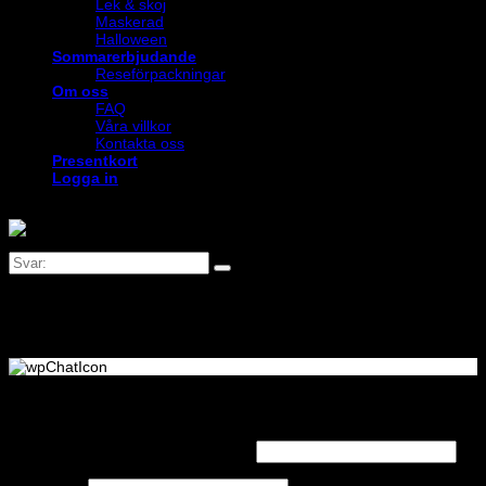
Lek & skoj
Maskerad
Halloween
Sommarerbjudande
Reseförpackningar
Om oss
FAQ
Våra villkor
Kontakta oss
Presentkort
Logga in
Logga in
Obligatoriskt
Användarnamn eller e-postadress
*