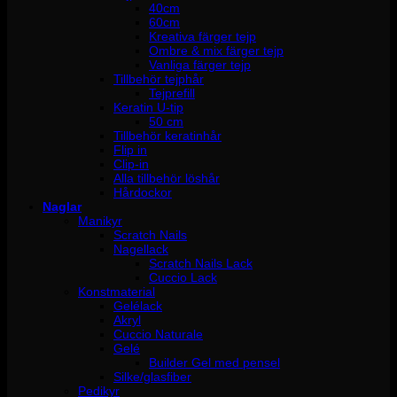
40cm
60cm
Kreativa färger tejp
Ombre & mix färger tejp
Vanliga färger tejp
Tillbehör tejphår
Tejprefill
Keratin U-tip
50 cm
Tillbehör keratinhår
Flip in
Clip-in
Alla tillbehör löshår
Hårdockor
Naglar
Manikyr
Scratch Nails
Nagellack
Scratch Nails Lack
Cuccio Lack
Konstmaterial
Gelélack
Akryl
Cuccio Naturale
Gelé
Builder Gel med pensel
Silke/glasfiber
Pedikyr