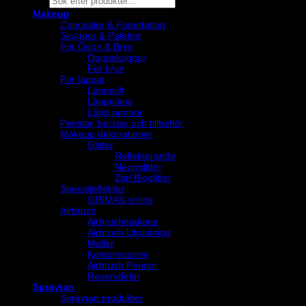
search
Makeup
Concealer & Foundation
Skuggor & Paletter
För Ögon & Bryn
Ögonskuggor
För bryn
För läppar
Läppstift
Läppglans
Läpp pennor
Penslar, borstar och tillbehör
Makeup dekorationer
Glitter
Reflekterande
Neonglitter
Ztirl Bioglitter
Specialeffekter
GRIMAS smink
Airbrush
Airbrushmakeup
Airbrush Utrustning
Mallar
Kompressorer
Airbrush Pennor
Reservdelar
Spraytan
Spraytan produkter