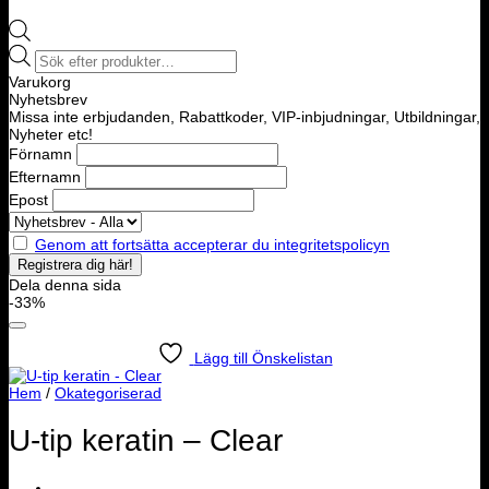
Products
search
Varukorg
Nyhetsbrev
Missa inte erbjudanden, Rabattkoder, VIP-inbjudningar, Utbildningar,
Nyheter etc!
Förnamn
Efternamn
Epost
Genom att fortsätta accepterar du integritetspolicyn
Dela denna sida
-33%
Lägg till Önskelistan
Hem
/
Okategoriserad
U-tip keratin – Clear