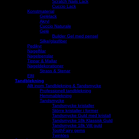
Scratch Nails Lack
Cuccio Lack
Konstmaterial
Gelélack
Akryl
Cuccio Naturale
Gelé
Builder Gel med pensel
Silke/glasfiber
Pedikyr
Nagelfilar
Nagelpenslar
Tippar & Mallar
Nageldekorationer
Strass & Stenar
Elfil
Tandblekning
Allt inom Tandblekning & Tandsmycke
Professionell tandblekning
Hemmablekning
Tandsmycke
Tandsmycke kristaller
Större kristaller i former
Tandsmycke Guld med kristall
Tandsmycke 18k Klassisk Guld
Tandsmycke 18k Vitt guld
ToothFairy gems
Twinkles