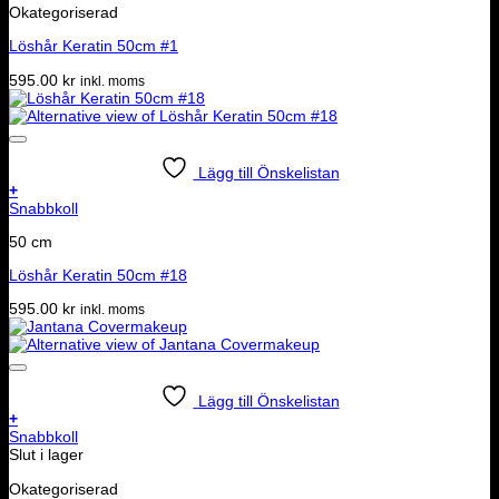
Okategoriserad
Löshår Keratin 50cm #1
595.00
kr
inkl. moms
Lägg till Önskelistan
+
Snabbkoll
50 cm
Löshår Keratin 50cm #18
595.00
kr
inkl. moms
Lägg till Önskelistan
+
Snabbkoll
Slut i lager
Okategoriserad