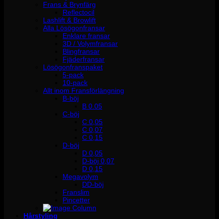
Frans & Brynfärg
Reflectocil
Lashlift & Browlift
Alla Lösögonfransar
Enklare fransar
3D / Volymfransar
Blingfransar
Fjäderfransar
Lösögonfranspaket
5-pack
10-pack
Allt inom Fransförlängning
B-böj
B 0.05
C-böj
C 0,05
C 0,07
C 0,15
D-böj
D 0,05
D-böj 0,07
D 0,15
Megavolym
DD-böj
Franslim
Pincetter
Hårstyling