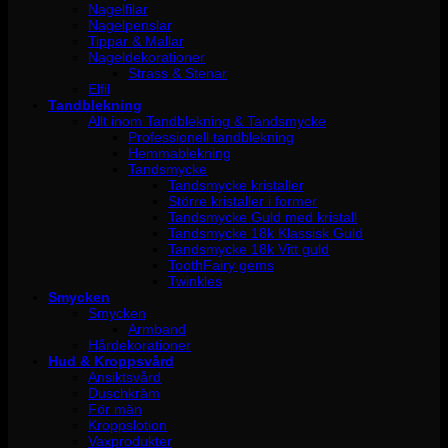
Nagelfilar
Nagelpenslar
Tippar & Mallar
Nageldekorationer
Strass & Stenar
Elfil
Tandblekning
Allt inom Tandblekning & Tandsmycke
Professionell tandblekning
Hemmablekning
Tandsmycke
Tandsmycke kristaller
Större kristaller i former
Tandsmycke Guld med kristall
Tandsmycke 18k Klassisk Guld
Tandsmycke 18k Vitt guld
ToothFairy gems
Twinkles
Smycken
Smycken
Armband
Hårdekorationer
Hud & Kroppsvård
Ansiktsvård
Duschkräm
För män
Kroppslotion
Vaxprodukter