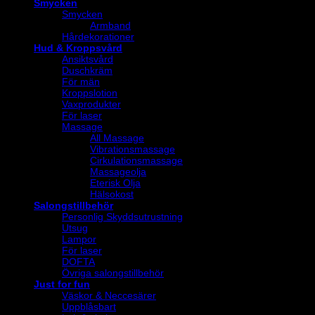
Smycken
Smycken
Armband
Hårdekorationer
Hud & Kroppsvård
Ansiktsvård
Duschkräm
För män
Kroppslotion
Vaxprodukter
För laser
Massage
All Massage
Vibrationsmassage
Cirkulationsmassage
Massageolja
Eterisk Olja
Hälsokost
Salongstillbehör
Personlig Skyddsutrustning
Utsug
Lampor
För laser
DOFTA
Övriga salongstillbehör
Just for fun
Väskor & Neccesärer
Uppblåsbart