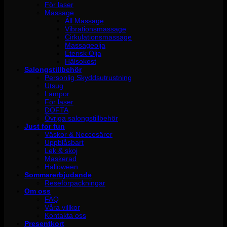
För laser
Massage
All Massage
Vibrationsmassage
Cirkulationsmassage
Massageolja
Eterisk Olja
Hälsokost
Salongstillbehör
Personlig Skyddsutrustning
Utsug
Lampor
För laser
DOFTA
Övriga salongstillbehör
Just for fun
Väskor & Neccesärer
Uppblåsbart
Lek & skoj
Maskerad
Halloween
Sommarerbjudande
Reseförpackningar
Om oss
FAQ
Våra villkor
Kontakta oss
Presentkort