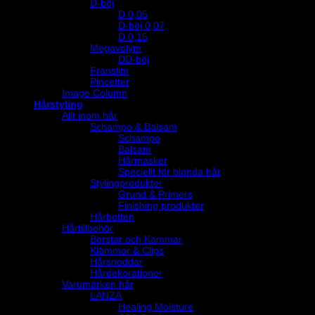
D-böj
D 0,05
D-böj 0,07
D 0,15
Megavolym
DD-böj
Franslim
Pincetter
Image Column
Hårstyling
Allt inom hår
Schampo & Balsam
Schampo
Balsam
Hårmasker
Speciellt för blonda hår
Stylingprodukter
Grund & Primers
Finishing produkter
Hårbotten
Hårtillbehör
Borstar och Kammar
Klämmor & Clips
Hårsnoddar
Hårdekorationer
Varumärken hår
LANZA
Healing Moisture