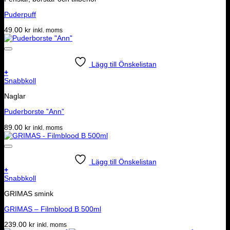
Puderpuff
49.00
kr
inkl. moms
Lägg till Önskelistan
+
Snabbkoll
Naglar
Puderborste ”Ann”
89.00
kr
inkl. moms
Lägg till Önskelistan
+
Snabbkoll
GRIMAS smink
GRIMAS – Filmblood B 500ml
239.00
kr
inkl. moms