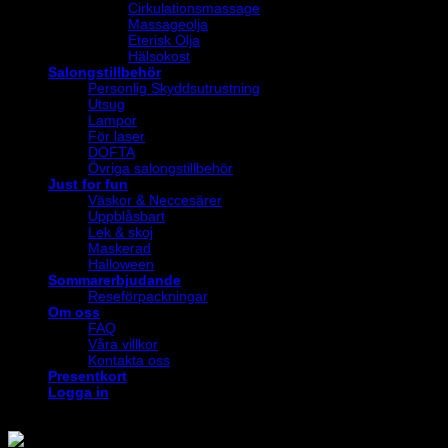
Cirkulationsmassage
Massageolja
Eterisk Olja
Hälsokost
Salongstillbehör
Personlig Skyddsutrustning
Utsug
Lampor
För laser
DOFTA
Övriga salongstillbehör
Just for fun
Väskor & Neccesärer
Uppblåsbart
Lek & skoj
Maskerad
Halloween
Sommarerbjudande
Reseförpackningar
Om oss
FAQ
Våra villkor
Kontakta oss
Presentkort
Logga in