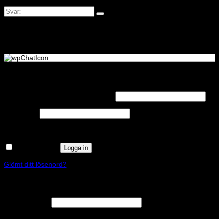
Logga in
Obligatoriskt
Användarnamn eller e-postadress
*
Obligatoriskt
Lösenord
*
Kom ihåg mig
Logga in
Glömt ditt lösenord?
Registrera
Obligatoriskt
E-postadress
*
En länk för att ställa in ett nytt lösenord kommer att skickas till din e-