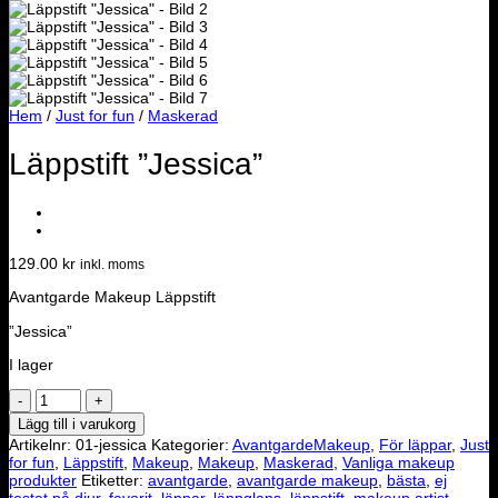
Hem
/
Just for fun
/
Maskerad
Läppstift ”Jessica”
129.00
kr
inkl. moms
Avantgarde Makeup Läppstift
”Jessica”
I lager
Läppstift
"Jessica"
Lägg till i varukorg
mängd
Artikelnr:
01-jessica
Kategorier:
AvantgardeMakeup
,
För läppar
,
Just
for fun
,
Läppstift
,
Makeup
,
Makeup
,
Maskerad
,
Vanliga makeup
produkter
Etiketter:
avantgarde
,
avantgarde makeup
,
bästa
,
ej