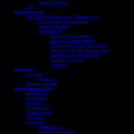
Strass & Stenar
Elfil
Tandblekning
Allt inom Tandblekning & Tandsmycke
Professionell tandblekning
Hemmablekning
Tandsmycke
Tandsmycke kristaller
Större kristaller i former
Tandsmycke Guld med kristall
Tandsmycke 18k Klassisk Guld
Tandsmycke 18k Vitt guld
ToothFairy gems
Twinkles
Smycken
Smycken
Armband
Hårdekorationer
Hud & Kroppsvård
Ansiktsvård
Duschkräm
För män
Kroppslotion
Vaxprodukter
För laser
Massage
All Massage
Vibrationsmassage