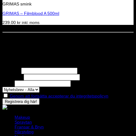
GRIMAS smink
GRIMAS – Filmblood A 500ml
239.00
kr
inkl. moms
Dela denna sida
STOLT MEDLEM I
Nyhetsbrev
Missa inga erbjudanden eller nyheter!
Förnamn
Efternamn
Epost
Genom att fortsätta accepterar du integritetspolicyn
Makeup
Spraytan
Fransar & Bryn
Hårstyling