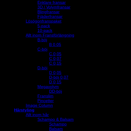
Enklare fransar
3D / Volymfransar
Blingfransar
Fjäderfransar
Lösögonfranspaket
5-pack
10-pack
Allt inom Fransförlängning
B-böj
B 0.05
C-böj
C 0,05
C 0,07
C 0,15
D-böj
D 0,05
D-böj 0,07
D 0,15
Megavolym
DD-böj
Franslim
Pincetter
Image Column
Hårstyling
Allt inom hår
Schampo & Balsam
Schampo
Balsam