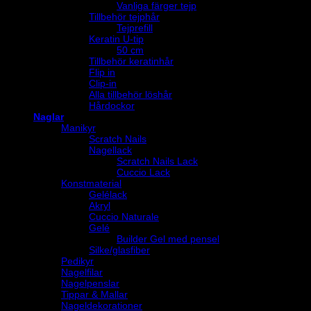
Vanliga färger tejp
Tillbehör tejphår
Tejprefill
Keratin U-tip
50 cm
Tillbehör keratinhår
Flip in
Clip-in
Alla tillbehör löshår
Hårdockor
Naglar
Manikyr
Scratch Nails
Nagellack
Scratch Nails Lack
Cuccio Lack
Konstmaterial
Gelélack
Akryl
Cuccio Naturale
Gelé
Builder Gel med pensel
Silke/glasfiber
Pedikyr
Nagelfilar
Nagelpenslar
Tippar & Mallar
Nageldekorationer