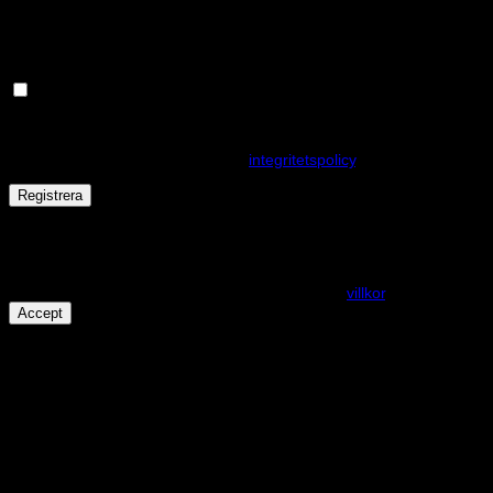
postadress.
Håll dig uppdaterad om nyheter och våra rea kampanjer
Dina personuppgifter kommer användas för att förbättra din
upplevelse på webbplatsen, hantera åtkomst till ditt konto och för
andra ändamål som beskrivs i vår
integritetspolicy
.
Registrera
Får det lov att vara en kaka eller två?
På den här webplatsen använder vi cookies för att alla funktioner
ska fungera som förväntat. För mer info se våra
villkor
.
Accept