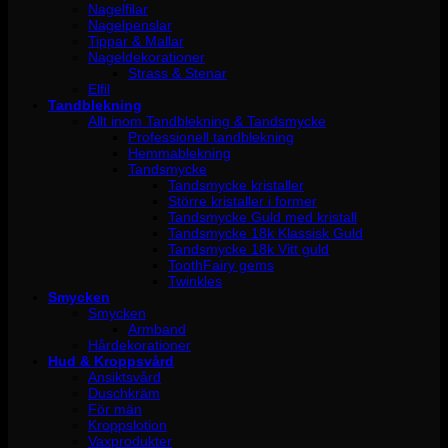
Nagelfilar
Nagelpenslar
Tippar & Mallar
Nageldekorationer
Strass & Stenar
Elfil
Tandblekning
Allt inom Tandblekning & Tandsmycke
Professionell tandblekning
Hemmablekning
Tandsmycke
Tandsmycke kristaller
Större kristaller i former
Tandsmycke Guld med kristall
Tandsmycke 18k Klassisk Guld
Tandsmycke 18k Vitt guld
ToothFairy gems
Twinkles
Smycken
Smycken
Armband
Hårdekorationer
Hud & Kroppsvård
Ansiktsvård
Duschkräm
För män
Kroppslotion
Vaxprodukter