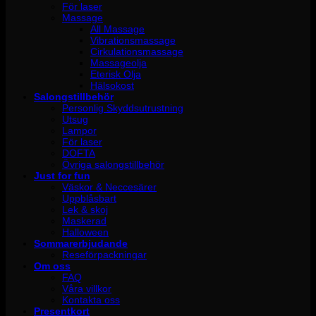
För laser
Massage
All Massage
Vibrationsmassage
Cirkulationsmassage
Massageolja
Eterisk Olja
Hälsokost
Salongstillbehör
Personlig Skyddsutrustning
Utsug
Lampor
För laser
DOFTA
Övriga salongstillbehör
Just for fun
Väskor & Neccesärer
Uppblåsbart
Lek & skoj
Maskerad
Halloween
Sommarerbjudande
Reseförpackningar
Om oss
FAQ
Våra villkor
Kontakta oss
Presentkort