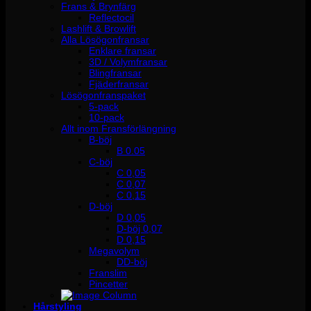
Frans & Brynfärg
Reflectocil
Lashlift & Browlift
Alla Lösögonfransar
Enklare fransar
3D / Volymfransar
Blingfransar
Fjäderfransar
Lösögonfranspaket
5-pack
10-pack
Allt inom Fransförlängning
B-böj
B 0.05
C-böj
C 0,05
C 0,07
C 0,15
D-böj
D 0,05
D-böj 0,07
D 0,15
Megavolym
DD-böj
Franslim
Pincetter
Hårstyling