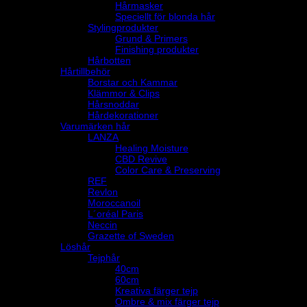
Hårmasker
Speciellt för blonda hår
Stylingprodukter
Grund & Primers
Finishing produkter
Hårbotten
Hårtillbehör
Borstar och Kammar
Klämmor & Clips
Hårsnoddar
Hårdekorationer
Varumärken hår
LANZA
Healing Moisture
CBD Revive
Color Care & Preserving
REF
Revlon
Moroccanoil
L´oréal Paris
Neccin
Grazette of Sweden
Löshår
Tejphår
40cm
60cm
Kreativa färger tejp
Ombre & mix färger tejp