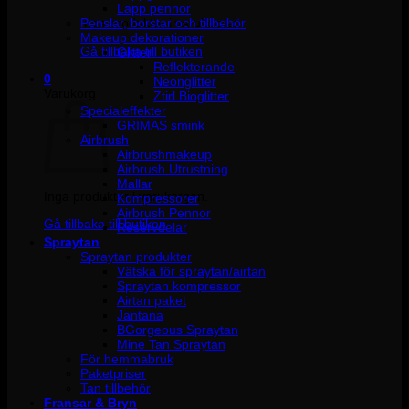
Läpp pennor
Penslar, borstar och tillbehör
Inga produkter i varukorgen.
Makeup dekorationer
Gå tillbaka till butiken
Glitter
Reflekterande
0
Neonglitter
Varukorg
Ztirl Bioglitter
Specialeffekter
GRIMAS smink
Airbrush
Airbrushmakeup
Airbrush Utrustning
Mallar
Inga produkter i varukorgen.
Kompressorer
Airbrush Pennor
Gå tillbaka till butiken
Reservdelar
Spraytan
Spraytan produkter
Vätska för spraytan/airtan
Spraytan kompressor
Airtan paket
Jantana
BGorgeous Spraytan
Mine Tan Spraytan
För hemmabruk
Paketpriser
Tan tillbehör
Fransar & Bryn