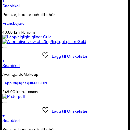
+
Snabbkoll
Penslar, borstar och tillbehör
Fransböjare
49.00
kr
inkl. moms
Lägg till Önskelistan
+
Snabbkoll
AvantgardeMakeup
Läpp/higlight glitter Guld
249.00
kr
inkl. moms
Lägg till Önskelistan
+
Snabbkoll
Penslar, borstar och tillbehör