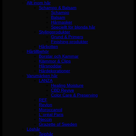
Allt inom hår
Schampo & Balsam
Schampo
Balsam
Hårmasker
Speciellt för blonda hår
Stylingprodukter
Grund & Primers
Finishing produkter
Hårbotten
Hårtillbehör
Borstar och Kammar
Klämmor & Clips
Hårsnoddar
Hårdekorationer
Varumärken hår
LANZA
Healing Moisture
CBD Revive
Color Care & Preserving
REF
Revlon
Moroccanoil
L´oréal Paris
Neccin
Grazette of Sweden
Löshår
Tejphår