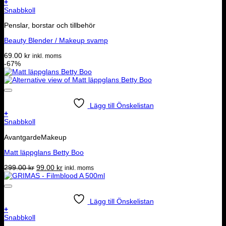
+
Snabbkoll
Penslar, borstar och tillbehör
Beauty Blender / Makeup svamp
69.00
kr
inkl. moms
-67%
Lägg till Önskelistan
+
Snabbkoll
AvantgardeMakeup
Matt läppglans Betty Boo
Det
Det
299.00
kr
99.00
kr
inkl. moms
ursprungliga
nuvarande
priset
priset
var:
är:
299.00 kr.
99.00 kr.
Lägg till Önskelistan
+
Snabbkoll