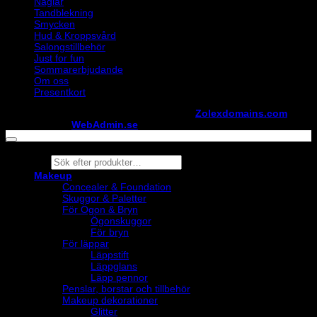
Naglar
Tandblekning
Smycken
Hud & Kroppsvård
Salongstillbehör
Just for fun
Sommarerbjudande
Om oss
Presentkort
Copyright ©
StylistShopen.se
. Hosted at
Zolexdomains.com
maintained by
WebAdmin.se
Products
search
Makeup
Concealer & Foundation
Skuggor & Paletter
För Ögon & Bryn
Ögonskuggor
För bryn
För läppar
Läppstift
Läppglans
Läpp pennor
Penslar, borstar och tillbehör
Makeup dekorationer
Glitter