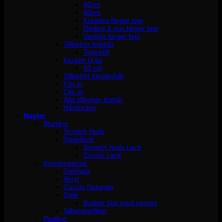
40cm
60cm
Kreativa färger tejp
Ombre & mix färger tejp
Vanliga färger tejp
Tillbehör tejphår
Tejprefill
Keratin U-tip
50 cm
Tillbehör keratinhår
Flip in
Clip-in
Alla tillbehör löshår
Hårdockor
Naglar
Manikyr
Scratch Nails
Nagellack
Scratch Nails Lack
Cuccio Lack
Konstmaterial
Gelélack
Akryl
Cuccio Naturale
Gelé
Builder Gel med pensel
Silke/glasfiber
Pedikyr