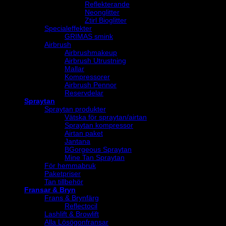
Reflekterande
Neonglitter
Ztirl Bioglitter
Specialeffekter
GRIMAS smink
Airbrush
Airbrushmakeup
Airbrush Utrustning
Mallar
Kompressorer
Airbrush Pennor
Reservdelar
Spraytan
Spraytan produkter
Vätska för spraytan/airtan
Spraytan kompressor
Airtan paket
Jantana
BGorgeous Spraytan
Mine Tan Spraytan
För hemmabruk
Paketpriser
Tan tillbehör
Fransar & Bryn
Frans & Brynfärg
Reflectocil
Lashlift & Browlift
Alla Lösögonfransar