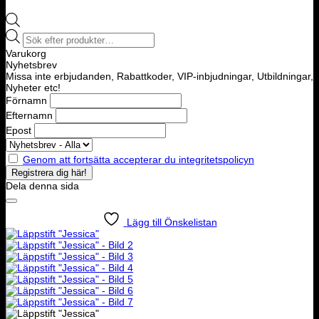
Products
search
Varukorg
Nyhetsbrev
Missa inte erbjudanden, Rabattkoder, VIP-inbjudningar, Utbildningar,
Nyheter etc!
Förnamn
Efternamn
Epost
Genom att fortsätta accepterar du integritetspolicyn
Dela denna sida
Lägg till Önskelistan