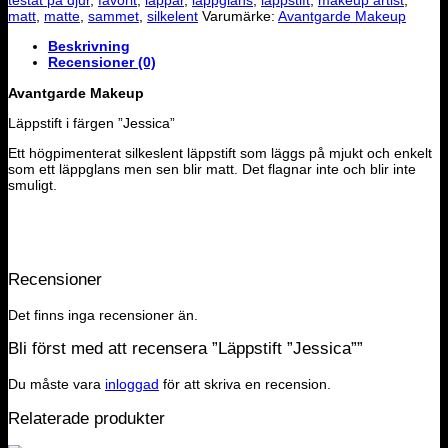
testat på djur
,
favorit
,
läppar
,
läppglans
,
läppstift
,
makeup artist
,
matt
,
matte
,
sammet
,
silkelent
Varumärke:
Avantgarde Makeup
Beskrivning
Recensioner (0)
Avantgarde Makeup
Läppstift i färgen ”Jessica”
Ett högpimenterat silkeslent läppstift som läggs på mjukt och enkelt
som ett läppglans men sen blir matt. Det flagnar inte och blir inte
smuligt.
Recensioner
Det finns inga recensioner än.
Bli först med att recensera ”Läppstift ”Jessica””
Du måste vara
inloggad
för att skriva en recension.
Relaterade produkter