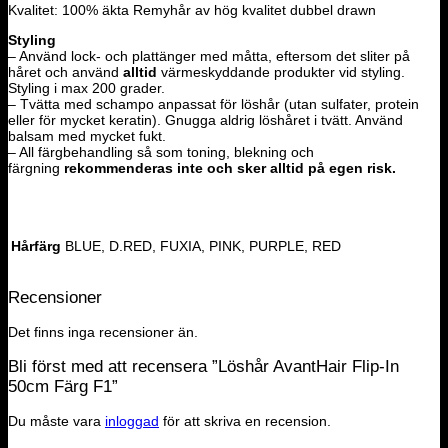
Kvalitet: 100% äkta Remyhår av hög kvalitet dubbel drawn
Styling
– Använd lock- och plattänger med måtta, eftersom det sliter på
håret och använd
alltid
värmeskyddande produkter vid styling.
Styling i max 200 grader.
– Tvätta med schampo anpassat för löshår (utan sulfater, protein
eller för mycket keratin). Gnugga aldrig löshåret i tvätt. Använd
balsam med mycket fukt.
– All färgbehandling så som toning, blekning och
färgning
rekommenderas inte och sker alltid på egen risk.
Hårfärg
BLUE, D.RED, FUXIA, PINK, PURPLE, RED
Recensioner
Det finns inga recensioner än.
Bli först med att recensera ”Löshår AvantHair Flip-In
50cm Färg F1”
Du måste vara
inloggad
för att skriva en recension.