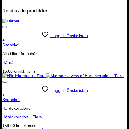
Relaterade produkter
Lägg till Önskelistan
+
Snabbkoll
Alla tillbehör löshår
Hårnät
15.00
kr
inkl. moms
Lägg till Önskelistan
+
Snabbkoll
Hårdekorationer
Hårdekoration – Tiara
159.00
kr
inkl. moms