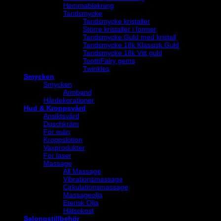
Hemmablekning
Tandsmycke
Tandsmycke kristaller
Större kristaller i former
Tandsmycke Guld med kristall
Tandsmycke 18k Klassisk Guld
Tandsmycke 18k Vitt guld
ToothFairy gems
Twinkles
Smycken
Smycken
Armband
Hårdekorationer
Hud & Kroppsvård
Ansiktsvård
Duschkräm
För män
Kroppslotion
Vaxprodukter
För laser
Massage
All Massage
Vibrationsmassage
Cirkulationsmassage
Massageolja
Eterisk Olja
Hälsokost
Salongstillbehör