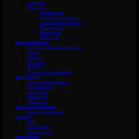
För laser
Massage
All Massage
Vibrationsmassage
Cirkulationsmassage
Massageolja
Eterisk Olja
Hälsokost
Salongstillbehör
Personlig Skyddsutrustning
Utsug
Lampor
För laser
DOFTA
Övriga salongstillbehör
Just for fun
Väskor & Neccesärer
Uppblåsbart
Lek & skoj
Maskerad
Halloween
Sommarerbjudande
Reseförpackningar
Om oss
FAQ
Våra villkor
Kontakta oss
Presentkort