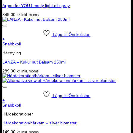
Argan for YOU beauty light oil spray
349.00
kr
inkl. moms
Lägg till Önskelistan
+
Snabbkoll
Hårstyling
LANZA – Kukui nut Balsam 250ml
289.00
kr
inkl. moms
Lägg till Önskelistan
+
Snabbkoll
Hårdekorationer
Hårdekoration/hårkam – silver blomster
149.00
kr
inkl. moms