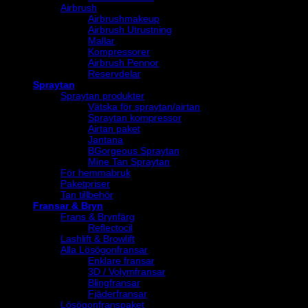
Airbrush
Airbrushmakeup
Airbrush Utrustning
Mallar
Kompressorer
Airbrush Pennor
Reservdelar
Spraytan
Spraytan produkter
Vätska för spraytan/airtan
Spraytan kompressor
Airtan paket
Jantana
BGorgeous Spraytan
Mine Tan Spraytan
För hemmabruk
Paketpriser
Tan tillbehör
Fransar & Bryn
Frans & Brynfärg
Reflectocil
Lashlift & Browlift
Alla Lösögonfransar
Enklare fransar
3D / Volymfransar
Blingfransar
Fjäderfransar
Lösögonfranspaket