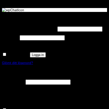
Logga in
Obligatoriskt
Användarnamn eller e-postadress
*
Obligatoriskt
Lösenord
*
Kom ihåg mig
Logga in
Glömt ditt lösenord?
Registrera
Obligatoriskt
E-postadress
*
En länk för att ställa in ett nytt lösenord kommer att skickas till din e-
postadress.