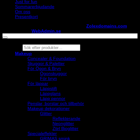
Just for fun
Sommarerbjudande
Om oss
Presentkort
Copyright ©
StylistShopen.se
. Hosted at
Zolexdomains.com
maintained by
WebAdmin.se
Products
search
Makeup
Concealer & Foundation
Skuggor & Paletter
För Ögon & Bryn
Ögonskuggor
För bryn
För läppar
Läppstift
Läppglans
Läpp pennor
Penslar, borstar och tillbehör
Makeup dekorationer
Glitter
Reflekterande
Neonglitter
Ztirl Bioglitter
Specialeffekter
GRIMAS smink