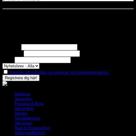
Dela denna sida
STOLT MEDLEM I
Nyhetsbrev
Missa inga erbjudanden eller nyheter!
Förnamn
Efternamn
Epost
Genom att fortsätta accepterar du integritetspolicyn
Makeup
Spraytan
Fransar & Bryn
Hårstyling
Naglar
Tandblekning
Smycken
Hud & Kroppsvård
Salongstillbehör