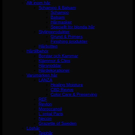
Allt inom hår
Schampo & Balsam
Schampo
Balsam
Hårmasker
Speciellt för blonda hår
Stylingprodukter
Grund & Primers
Finishing produkter
Hårbotten
Hårtillbehör
Borstar och Kammar
Klämmor & Clips
Hårsnoddar
Hårdekorationer
Varumärken hår
LANZA
Healing Moisture
CBD Revive
Color Care & Preserving
REF
Revlon
Moroccanoil
L´oréal Paris
Neccin
Grazette of Sweden
Löshår
Tejphår