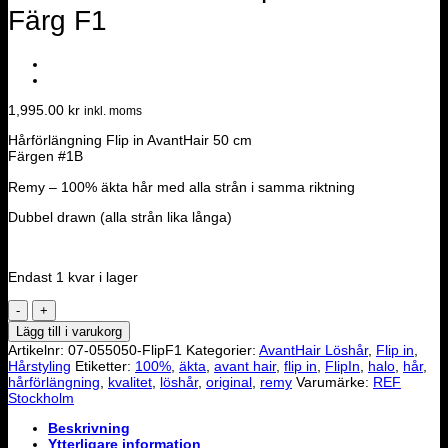
Färg F1
1,995.00
kr
inkl. moms
Hårförlängning Flip in AvantHair 50 cm
Färgen #1B
Remy – 100% äkta hår med alla strån i samma riktning
Dubbel drawn (alla strån lika långa)
Endast 1 kvar i lager
Löshår
AvantHair
Lägg till i varukorg
Flip-
Artikelnr:
07-055050-FlipF1
Kategorier:
AvantHair Löshår
,
Flip in
,
In
Hårstyling
Etiketter:
100%
,
äkta
,
avant hair
,
flip in
,
FlipIn
,
halo
,
hår
,
50cm
hårförlängning
,
kvalitet
,
löshår
,
original
,
remy
Varumärke:
REF
Färg
Stockholm
F1
mängd
Beskrivning
Ytterligare information