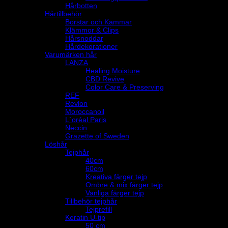
Hårbotten
Hårtillbehör
Borstar och Kammar
Klämmor & Clips
Hårsnoddar
Hårdekorationer
Varumärken hår
LANZA
Healing Moisture
CBD Revive
Color Care & Preserving
REF
Revlon
Moroccanoil
L´oréal Paris
Neccin
Grazette of Sweden
Löshår
Tejphår
40cm
60cm
Kreativa färger tejp
Ombre & mix färger tejp
Vanliga färger tejp
Tillbehör tejphår
Tejprefill
Keratin U-tip
50 cm