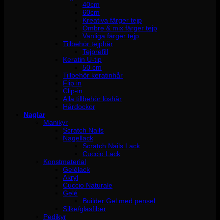
40cm
60cm
Kreativa färger tejp
Ombre & mix färger tejp
Vanliga färger tejp
Tillbehör tejphår
Tejprefill
Keratin U-tip
50 cm
Tillbehör keratinhår
Flip in
Clip-in
Alla tillbehör löshår
Hårdockor
Naglar
Manikyr
Scratch Nails
Nagellack
Scratch Nails Lack
Cuccio Lack
Konstmaterial
Gelélack
Akryl
Cuccio Naturale
Gelé
Builder Gel med pensel
Silke/glasfiber
Pedikyr