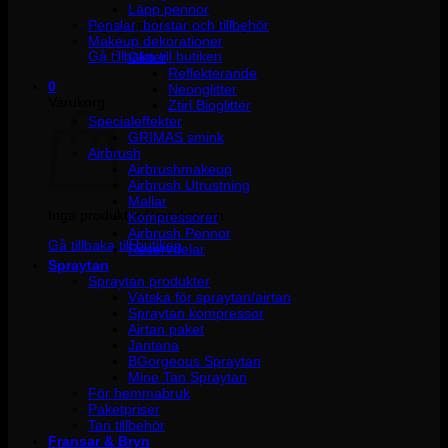
Läpp pennor
Penslar, borstar och tillbehör
Inga produkter i varukorgen.
Makeup dekorationer
Gå tillbaka till butiken
Glitter
Reflekterande
0
Neonglitter
Varukorg
Ztirl Bioglitter
Specialeffekter
GRIMAS smink
Airbrush
Airbrushmakeup
Airbrush Utrustning
Mallar
Inga produkter i varukorgen.
Kompressorer
Airbrush Pennor
Gå tillbaka till butiken
Reservdelar
Spraytan
Spraytan produkter
Vätska för spraytan/airtan
Spraytan kompressor
Airtan paket
Jantana
BGorgeous Spraytan
Mine Tan Spraytan
För hemmabruk
Paketpriser
Tan tillbehör
Fransar & Bryn