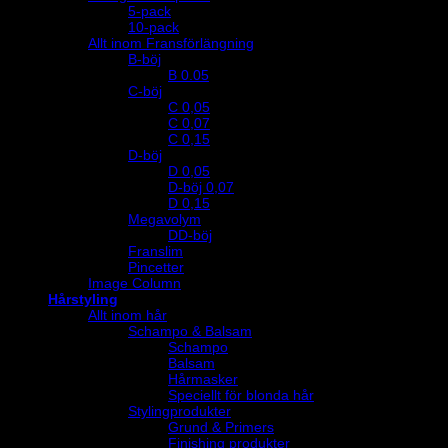
5-pack
10-pack
Allt inom Fransförlängning
B-böj
B 0.05
C-böj
C 0,05
C 0,07
C 0,15
D-böj
D 0,05
D-böj 0,07
D 0,15
Megavolym
DD-böj
Franslim
Pincetter
Image Column
Hårstyling
Allt inom hår
Schampo & Balsam
Schampo
Balsam
Hårmasker
Speciellt för blonda hår
Stylingprodukter
Grund & Primers
Finishing produkter