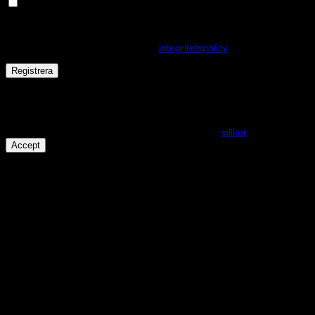
Håll dig uppdaterad om nyheter och våra rea kampanjer
Dina personuppgifter kommer användas för att förbättra din
upplevelse på webbplatsen, hantera åtkomst till ditt konto och för
andra ändamål som beskrivs i vår
integritetspolicy
.
Registrera
Får det lov att vara en kaka eller två?
På den här webplatsen använder vi cookies för att alla funktioner
ska fungera som förväntat. För mer info se våra
villkor
.
Accept