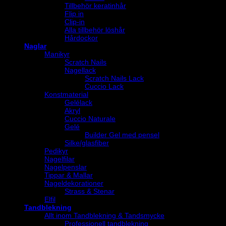
Tillbehör keratinhår
Flip in
Clip-in
Alla tillbehör löshår
Hårdockor
Naglar
Manikyr
Scratch Nails
Nagellack
Scratch Nails Lack
Cuccio Lack
Konstmaterial
Gelélack
Akryl
Cuccio Naturale
Gelé
Builder Gel med pensel
Silke/glasfiber
Pedikyr
Nagelfilar
Nagelpenslar
Tippar & Mallar
Nageldekorationer
Strass & Stenar
Elfil
Tandblekning
Allt inom Tandblekning & Tandsmycke
Professionell tandblekning