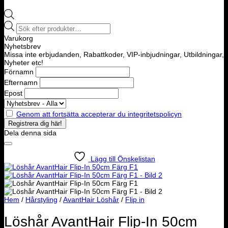
Products
search
Varukorg
Nyhetsbrev
Missa inte erbjudanden, Rabattkoder, VIP-inbjudningar, Utbildningar,
Nyheter etc!
Förnamn
Efternamn
Epost
Genom att fortsätta accepterar du integritetspolicyn
Dela denna sida
Lägg till Önskelistan
Hem
/
Hårstyling
/
AvantHair Löshår
/
Flip in
Löshår AvantHair Flip-In 50cm