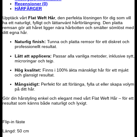
Recensioner (0)
HÅRFÄRGER
Upptäck vårt
Flat Weft Hår
, den perfekta lösningen för dig som vill
ha ett naturligt, fylligt och lättanvänt hårförlängning. Den platta
remsan gör att håret ligger nära hårbotten och smälter sömlöst med
ditt egna hår.
Naturlig finish:
Tunna och platta remsor för ett diskret och
professionellt resultat.
Lätt att applicera:
Passar alla vanliga metoder, inklusive sytt,
microringar och tejp.
Hög kvalitet:
Finns i 100% äkta mänskligt hår för ett mjukt
och glansigt resultat.
Mångsidigt:
Perfekt för att förlänga, fylla ut eller skapa volym
på ditt hår.
Gör din hårstyling enkel och elegant med vårt Flat Weft Hår – för ett
resultat som känns både naturligt och lyxigt.
Flip-in fäste
Längd: 50 cm