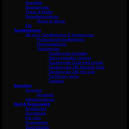
Nagelfilar
Nagelpenslar
Tippar & Mallar
Nageldekorationer
Strass & Stenar
Elfil
Tandblekning
Allt inom Tandblekning & Tandsmycke
Professionell tandblekning
Hemmablekning
Tandsmycke
Tandsmycke kristaller
Större kristaller i former
Tandsmycke Guld med kristall
Tandsmycke 18k Klassisk Guld
Tandsmycke 18k Vitt guld
ToothFairy gems
Twinkles
Smycken
Smycken
Armband
Hårdekorationer
Hud & Kroppsvård
Ansiktsvård
Duschkräm
För män
Kroppslotion
Vaxprodukter