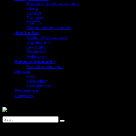
Personlig Skyddsutrustning
Utsug
Lampor
För laser
DOFTA
Övriga salongstillbehör
Just for fun
Väskor & Neccesärer
Uppblåsbart
Lek & skoj
Maskerad
Halloween
Sommarerbjudande
Reseförpackningar
Om oss
FAQ
Våra villkor
Kontakta oss
Presentkort
Logga in