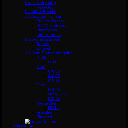
Frans & Brynfärg
Reflectocil
Lashlift & Browlift
Alla Lösögonfransar
Enklare fransar
3D / Volymfransar
Blingfransar
Fjäderfransar
Lösögonfranspaket
5-pack
10-pack
Allt inom Fransförlängning
B-böj
B 0.05
C-böj
C 0,05
C 0,07
C 0,15
D-böj
D 0,05
D-böj 0,07
D 0,15
Megavolym
DD-böj
Franslim
Pincetter
Hårstyling