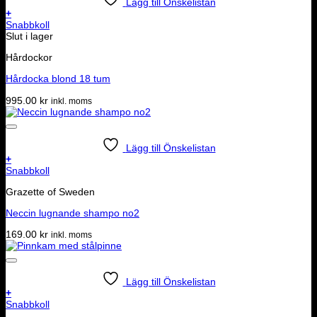
Lägg till Önskelistan
+
Snabbkoll
Slut i lager
Hårdockor
Hårdocka blond 18 tum
995.00
kr
inkl. moms
Lägg till Önskelistan
+
Snabbkoll
Grazette of Sweden
Neccin lugnande shampo no2
169.00
kr
inkl. moms
Lägg till Önskelistan
+
Snabbkoll