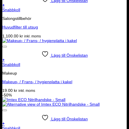
Lägg till Önskelistan
+
Snabbkoll
Salongstillbehör
Huvudfilter till utsug
1,100.00
kr
inkl. moms
Lägg till Önskelistan
+
Snabbkoll
Makeup
Makeup- / Frans- / hygienplatta i kakel
19.00
kr
inkl. moms
-50%
Lägg till Önskelistan
+
Snabbkoll