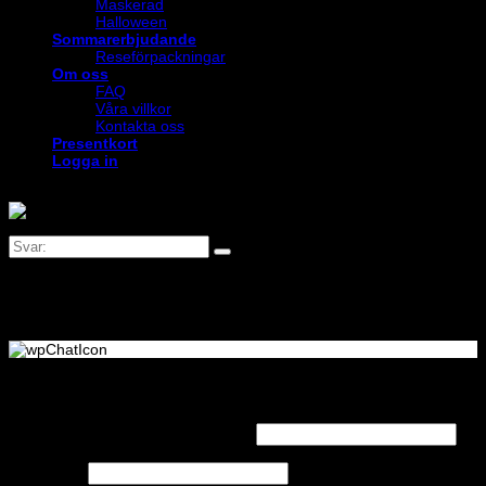
Maskerad
Halloween
Sommarerbjudande
Reseförpackningar
Om oss
FAQ
Våra villkor
Kontakta oss
Presentkort
Logga in
Logga in
Obligatoriskt
Användarnamn eller e-postadress
*
Obligatoriskt
Lösenord
*