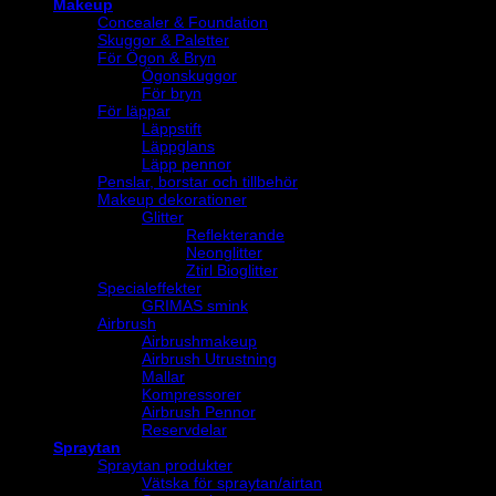
Makeup
Concealer & Foundation
Skuggor & Paletter
För Ögon & Bryn
Ögonskuggor
För bryn
För läppar
Läppstift
Läppglans
Läpp pennor
Penslar, borstar och tillbehör
Makeup dekorationer
Glitter
Reflekterande
Neonglitter
Ztirl Bioglitter
Specialeffekter
GRIMAS smink
Airbrush
Airbrushmakeup
Airbrush Utrustning
Mallar
Kompressorer
Airbrush Pennor
Reservdelar
Spraytan
Spraytan produkter
Vätska för spraytan/airtan