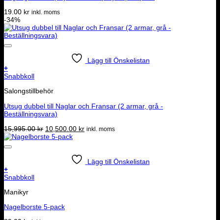
19.00
kr
inkl. moms
-34%
Lägg till Önskelistan
+
Snabbkoll
Salongstillbehör
Utsug dubbel till Naglar och Fransar (2 armar, grå -
Beställningsvara)
Det
Det
15,995.00
kr
10,500.00
kr
inkl. moms
ursprungliga
nuvarande
priset
priset
var:
är:
15,995.00 kr.
10,500.00 kr.
Lägg till Önskelistan
+
Snabbkoll
Manikyr
Nagelborste 5-pack