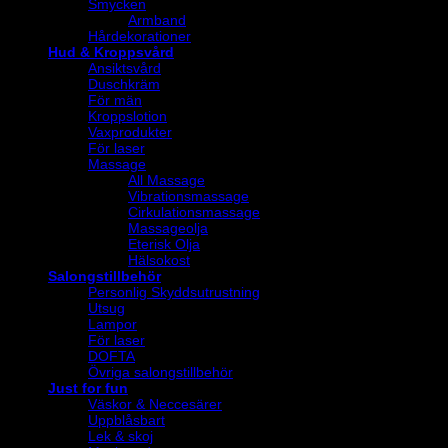
Smycken
Armband
Hårdekorationer
Hud & Kroppsvård
Ansiktsvård
Duschkräm
För män
Kroppslotion
Vaxprodukter
För laser
Massage
All Massage
Vibrationsmassage
Cirkulationsmassage
Massageolja
Eterisk Olja
Hälsokost
Salongstillbehör
Personlig Skyddsutrustning
Utsug
Lampor
För laser
DOFTA
Övriga salongstillbehör
Just for fun
Väskor & Neccesärer
Uppblåsbart
Lek & skoj