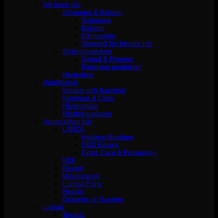
Allt inom hår
Schampo & Balsam
Schampo
Balsam
Hårmasker
Speciellt för blonda hår
Stylingprodukter
Grund & Primers
Finishing produkter
Hårbotten
Hårtillbehör
Borstar och Kammar
Klämmor & Clips
Hårsnoddar
Hårdekorationer
Varumärken hår
LANZA
Healing Moisture
CBD Revive
Color Care & Preserving
REF
Revlon
Moroccanoil
L´oréal Paris
Neccin
Grazette of Sweden
Löshår
Tejphår