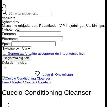
Products
search
Varukorg
Nyhetsbrev
Missa inte erbjudanden, Rabattkoder, VIP-inbjudningar, Utbildningar,
Nyheter etc!
Förnamn
Efternamn
Epost
Genom att fortsätta accepterar du integritetspolicyn
Dela denna sida
Lägg till Önskelistan
Hem
/
Naglar
/
Cuccio
/
Gelélack
Cuccio Conditioning Cleanser