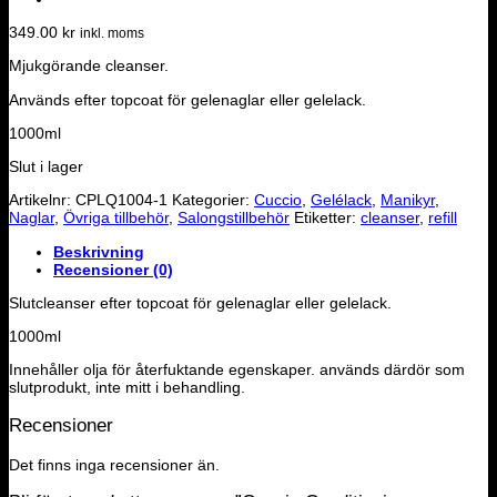
349.00
kr
inkl. moms
Mjukgörande cleanser.
Används efter topcoat för gelenaglar eller gelelack.
1000ml
Slut i lager
Artikelnr:
CPLQ1004-1
Kategorier:
Cuccio
,
Gelélack
,
Manikyr
,
Naglar
,
Övriga tillbehör
,
Salongstillbehör
Etiketter:
cleanser
,
refill
Beskrivning
Recensioner (0)
Slutcleanser efter topcoat för gelenaglar eller gelelack.
1000ml
Innehåller olja för återfuktande egenskaper. används därdör som
slutprodukt, inte mitt i behandling.
Recensioner
Det finns inga recensioner än.