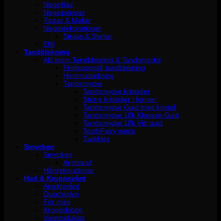
Nagelfilar
Nagelpenslar
Tippar & Mallar
Nageldekorationer
Strass & Stenar
Elfil
Tandblekning
Allt inom Tandblekning & Tandsmycke
Professionell tandblekning
Hemmablekning
Tandsmycke
Tandsmycke kristaller
Större kristaller i former
Tandsmycke Guld med kristall
Tandsmycke 18k Klassisk Guld
Tandsmycke 18k Vitt guld
ToothFairy gems
Twinkles
Smycken
Smycken
Armband
Hårdekorationer
Hud & Kroppsvård
Ansiktsvård
Duschkräm
För män
Kroppslotion
Vaxprodukter