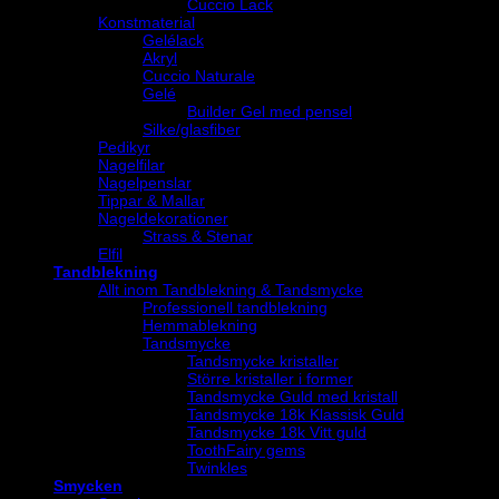
Cuccio Lack
Konstmaterial
Gelélack
Akryl
Cuccio Naturale
Gelé
Builder Gel med pensel
Silke/glasfiber
Pedikyr
Nagelfilar
Nagelpenslar
Tippar & Mallar
Nageldekorationer
Strass & Stenar
Elfil
Tandblekning
Allt inom Tandblekning & Tandsmycke
Professionell tandblekning
Hemmablekning
Tandsmycke
Tandsmycke kristaller
Större kristaller i former
Tandsmycke Guld med kristall
Tandsmycke 18k Klassisk Guld
Tandsmycke 18k Vitt guld
ToothFairy gems
Twinkles
Smycken