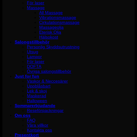
För laser
Massage
All Massage
Vibrationsmassage
Cirkulationsmassage
Massageolja
Eterisk Olja
Hälsokost
Salongstillbehör
Personlig Skyddsutrustning
Utsug
Lampor
För laser
DOFTA
Övriga salongstillbehör
Just for fun
Väskor & Neccesärer
Uppblåsbart
Lek & skoj
Maskerad
Halloween
Sommarerbjudande
Reseförpackningar
Om oss
FAQ
Våra villkor
Kontakta oss
Presentkort