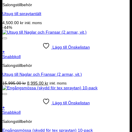
Salongstillbehör
Utsug till spraytantält
4,500.00
kr
inkl. moms
-44%
Lägg till Önskelistan
+
Snabbkoll
Salongstillbehör
Utsug till Naglar och Fransar (2 armar, vit.)
Det
Det
15,995.00
kr
8,995.00
kr
inkl. moms
ursprungliga
nuvarande
priset
priset
var:
är:
15,995.00 kr.
8,995.00 kr.
Lägg till Önskelistan
+
Snabbkoll
Salongstillbehör
Engångsmössa (skydd för tex spraytan) 10-pack