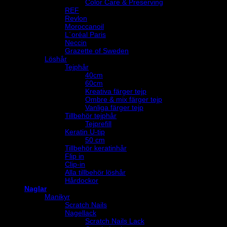
Color Care & Preserving
REF
Revlon
Moroccanoil
L´oréal Paris
Neccin
Grazette of Sweden
Löshår
Tejphår
40cm
60cm
Kreativa färger tejp
Ombre & mix färger tejp
Vanliga färger tejp
Tillbehör tejphår
Tejprefill
Keratin U-tip
50 cm
Tillbehör keratinhår
Flip in
Clip-in
Alla tillbehör löshår
Hårdockor
Naglar
Manikyr
Scratch Nails
Nagellack
Scratch Nails Lack