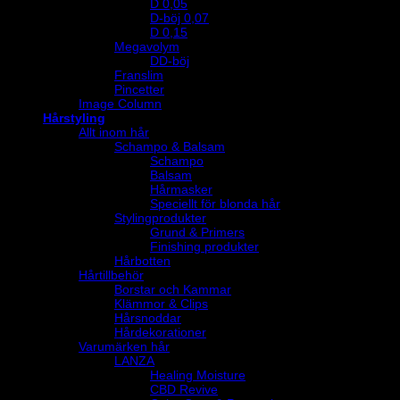
D 0,05
D-böj 0,07
D 0,15
Megavolym
DD-böj
Franslim
Pincetter
Image Column
Hårstyling
Allt inom hår
Schampo & Balsam
Schampo
Balsam
Hårmasker
Speciellt för blonda hår
Stylingprodukter
Grund & Primers
Finishing produkter
Hårbotten
Hårtillbehör
Borstar och Kammar
Klämmor & Clips
Hårsnoddar
Hårdekorationer
Varumärken hår
LANZA
Healing Moisture
CBD Revive