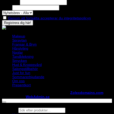
Efternamn
Epost
Genom att fortsätta accepterar du integritetspolicyn
Makeup
Spraytan
Fransar & Bryn
Hårstyling
Naglar
Tandblekning
Smycken
Hud & Kroppsvård
Salongstillbehör
Just for fun
Sommarerbjudande
Om oss
Presentkort
Copyright ©
StylistShopen.se
. Hosted at
Zolexdomains.com
maintained by
WebAdmin.se
Products
search