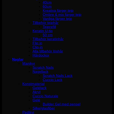
40cm
60cm
Kreativa färger tejp
Ombre & mix färger tejp
Vanliga färger tejp
Tillbehör tejphår
Tejprefill
Keratin U-tip
50 cm
Tillbehör keratinhår
Flip in
Clip-in
Alla tillbehör löshår
Hårdockor
Naglar
Manikyr
Scratch Nails
Nagellack
Scratch Nails Lack
Cuccio Lack
Konstmaterial
Gelélack
Akryl
Cuccio Naturale
Gelé
Builder Gel med pensel
Silke/glasfiber
Pedikyr