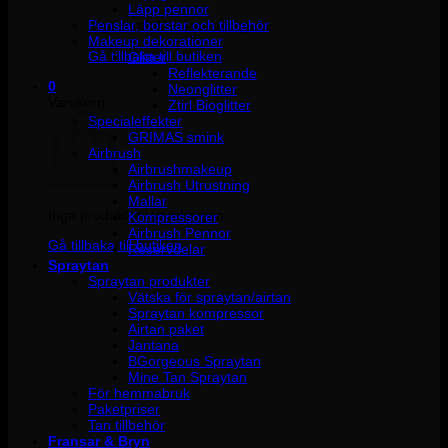
Läpp pennor
Penslar, borstar och tillbehör
Inga produkter i varukorgen.
Makeup dekorationer
Gå tillbaka till butiken
Glitter
Reflekterande
0
Neonglitter
Varukorg
Ztirl Bioglitter
Specialeffekter
GRIMAS smink
Airbrush
Airbrushmakeup
Airbrush Utrustning
Mallar
Inga produkter i varukorgen.
Kompressorer
Airbrush Pennor
Gå tillbaka till butiken
Reservdelar
Spraytan
Spraytan produkter
Vätska för spraytan/airtan
Spraytan kompressor
Airtan paket
Jantana
BGorgeous Spraytan
Mine Tan Spraytan
För hemmabruk
Paketpriser
Tan tillbehör
Fransar & Bryn