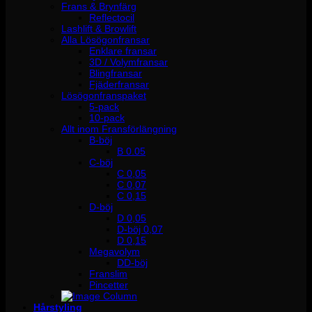
Frans & Brynfärg
Reflectocil
Lashlift & Browlift
Alla Lösögonfransar
Enklare fransar
3D / Volymfransar
Blingfransar
Fjäderfransar
Lösögonfranspaket
5-pack
10-pack
Allt inom Fransförlängning
B-böj
B 0.05
C-böj
C 0,05
C 0,07
C 0,15
D-böj
D 0,05
D-böj 0,07
D 0,15
Megavolym
DD-böj
Franslim
Pincetter
Hårstyling