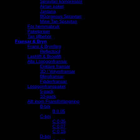
Spraytan kompressor
Airtan paket
Jantana
BGorgeous Spraytan
Mine Tan Spraytan
För hemmabruk
Paketpriser
Tan tillbehör
Fransar & Bryn
Frans & Brynfärg
Reflectocil
Lashlift & Browlift
Alla Lösögonfransar
Enklare fransar
3D / Volymfransar
Blingfransar
Fjäderfransar
Lösögonfranspaket
5-pack
10-pack
Allt inom Fransförlängning
B-böj
B 0.05
C-böj
C 0,05
C 0,07
C 0,15
D-böj