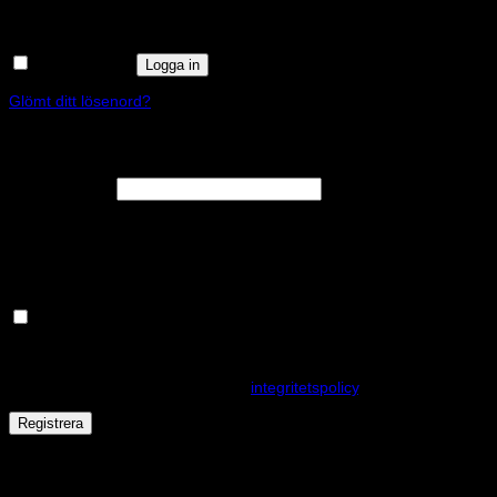
Kom ihåg mig
Logga in
Glömt ditt lösenord?
Registrera
Obligatoriskt
E-postadress
*
En länk för att ställa in ett nytt lösenord kommer att skickas till din e-
postadress.
Håll dig uppdaterad om nyheter och våra rea kampanjer
Dina personuppgifter kommer användas för att förbättra din
upplevelse på webbplatsen, hantera åtkomst till ditt konto och för
andra ändamål som beskrivs i vår
integritetspolicy
.
Registrera
Får det lov att vara en kaka eller två?