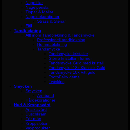
Nagelfilar
Nagelpenslar
Tippar & Mallar
Nageldekorationer
Strass & Stenar
Elfil
Tandblekning
Allt inom Tandblekning & Tandsmycke
Professionell tandblekning
Hemmablekning
Tandsmycke
Tandsmycke kristaller
Större kristaller i former
Tandsmycke Guld med kristall
Tandsmycke 18k Klassisk Guld
Tandsmycke 18k Vitt guld
ToothFairy gems
Twinkles
Smycken
Smycken
Armband
Hårdekorationer
Hud & Kroppsvård
Ansiktsvård
Duschkräm
För män
Kroppslotion
Vaxprodukter