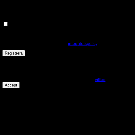
postadress.
Håll dig uppdaterad om nyheter och våra rea kampanjer
Dina personuppgifter kommer användas för att förbättra din
upplevelse på webbplatsen, hantera åtkomst till ditt konto och för
andra ändamål som beskrivs i vår
integritetspolicy
.
Registrera
Får det lov att vara en kaka eller två?
På den här webplatsen använder vi cookies för att alla funktioner
ska fungera som förväntat. För mer info se våra
villkor
.
Accept