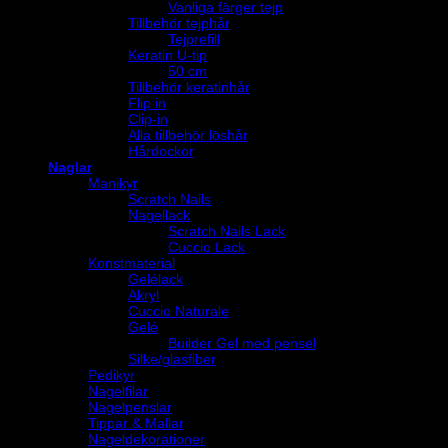
Vanliga färger tejp
Tillbehör tejphår
Tejprefill
Keratin U-tip
50 cm
Tillbehör keratinhår
Flip in
Clip-in
Alla tillbehör löshår
Hårdockor
Naglar
Manikyr
Scratch Nails
Nagellack
Scratch Nails Lack
Cuccio Lack
Konstmaterial
Gelélack
Akryl
Cuccio Naturale
Gelé
Builder Gel med pensel
Silke/glasfiber
Pedikyr
Nagelfilar
Nagelpenslar
Tippar & Mallar
Nageldekorationer