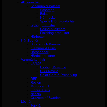
Allt inom hår
Schampo & Balsam
Schampo
Balsam
Hårmasker
Speciellt för blonda hår
Stylingprodukter
Grund & Primers
Finishing produkter
Hårbotten
Hårtillbehör
Borstar och Kammar
Klämmor & Clips
Hårsnoddar
Hårdekorationer
Varumärken hår
LANZA
Healing Moisture
CBD Revive
Color Care & Preserving
REF
Revlon
Moroccanoil
L´oréal Paris
Neccin
Grazette of Sweden
Löshår
Tejphår