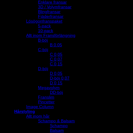
Enklare fransar
3D / Volymfransar
Blingfransar
Fjäderfransar
Lösögonfranspaket
5-pack
10-pack
Allt inom Fransförlängning
B-böj
B 0.05
C-böj
C 0,05
C 0,07
C 0,15
D-böj
D 0,05
D-böj 0,07
D 0,15
Megavolym
DD-böj
Franslim
Pincetter
Image Column
Hårstyling
Allt inom hår
Schampo & Balsam
Schampo
Balsam