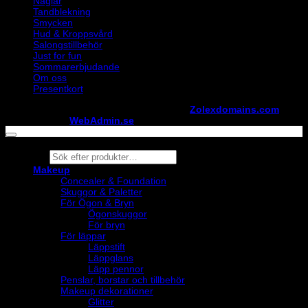
Naglar
Tandblekning
Smycken
Hud & Kroppsvård
Salongstillbehör
Just for fun
Sommarerbjudande
Om oss
Presentkort
Copyright ©
StylistShopen.se
. Hosted at
Zolexdomains.com
maintained by
WebAdmin.se
Products
search
Makeup
Concealer & Foundation
Skuggor & Paletter
För Ögon & Bryn
Ögonskuggor
För bryn
För läppar
Läppstift
Läppglans
Läpp pennor
Penslar, borstar och tillbehör
Makeup dekorationer
Glitter