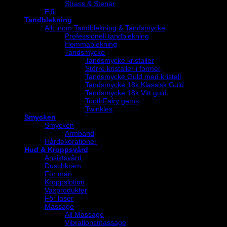
Strass & Stenar
Elfil
Tandblekning
Allt inom Tandblekning & Tandsmycke
Professionell tandblekning
Hemmablekning
Tandsmycke
Tandsmycke kristaller
Större kristaller i former
Tandsmycke Guld med kristall
Tandsmycke 18k Klassisk Guld
Tandsmycke 18k Vitt guld
ToothFairy gems
Twinkles
Smycken
Smycken
Armband
Hårdekorationer
Hud & Kroppsvård
Ansiktsvård
Duschkräm
För män
Kroppslotion
Vaxprodukter
För laser
Massage
All Massage
Vibrationsmassage