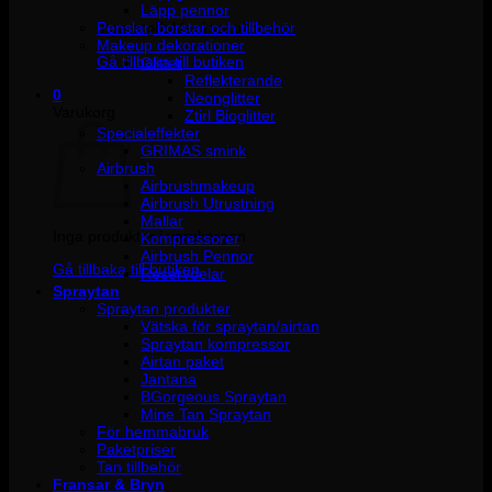
Läpp pennor
Penslar, borstar och tillbehör
Inga produkter i varukorgen.
Makeup dekorationer
Gå tillbaka till butiken
Glitter
Reflekterande
0
Neonglitter
Varukorg
Ztirl Bioglitter
Specialeffekter
GRIMAS smink
Airbrush
Airbrushmakeup
Airbrush Utrustning
Mallar
Inga produkter i varukorgen.
Kompressorer
Airbrush Pennor
Gå tillbaka till butiken
Reservdelar
Spraytan
Spraytan produkter
Vätska för spraytan/airtan
Spraytan kompressor
Airtan paket
Jantana
BGorgeous Spraytan
Mine Tan Spraytan
För hemmabruk
Paketpriser
Tan tillbehör
Fransar & Bryn