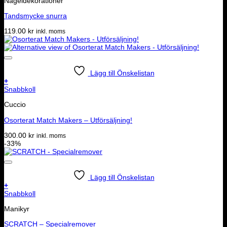
Nageldekorationer
Tandsmycke snurra
119.00
kr
inkl. moms
Lägg till Önskelistan
+
Snabbkoll
Cuccio
Osorterat Match Makers – Utförsäljning!
300.00
kr
inkl. moms
-33%
Lägg till Önskelistan
+
Snabbkoll
Manikyr
SCRATCH – Specialremover