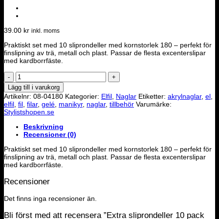
39.00
kr
inkl. moms
Praktiskt set med 10 sliprondeller med kornstorlek 180 – perfekt för
finslipning av trä, metall och plast. Passar de flesta excenterslipar
med kardborrfäste.
Extra
sliprondeller
Lägg till i varukorg
10
Artikelnr:
08-04180
Kategorier:
Elfil
,
Naglar
Etiketter:
akrylnaglar
,
el
,
pack
elfil
,
fil
,
filar
,
gelé
,
manikyr
,
naglar
,
tillbehör
Varumärke:
Grit:180
Stylistshopen.se
mängd
Beskrivning
Recensioner (0)
Praktiskt set med 10 sliprondeller med kornstorlek 180 – perfekt för
finslipning av trä, metall och plast. Passar de flesta excenterslipar
med kardborrfäste.
Recensioner
Det finns inga recensioner än.
Bli först med att recensera ”Extra sliprondeller 10 pack