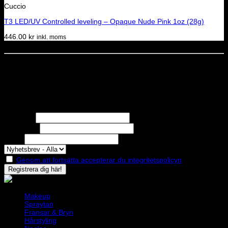
Cuccio
T3 LED/UV Controlled leveling – Opaque Nude Pink 1oz (28g)
446.00
kr
inkl. moms
Dela denna sida
STOLT MEDLEM I
Nyhetsbrev
Missa inga erbjudanden eller nyheter!
Förnamn
Efternamn
Epost
Genom att fortsätta accepterar du integritetspolicyn
Makeup
Spraytan
Fransar & Bryn
Hårstyling