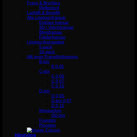
Frans & Brynfärg
Reflectocil
Lashlift & Browlift
Alla Lösögonfransar
Enklare fransar
3D / Volymfransar
Blingfransar
Fjäderfransar
Lösögonfranspaket
5-pack
10-pack
Allt inom Fransförlängning
B-böj
B 0.05
C-böj
C 0,05
C 0,07
C 0,15
D-böj
D 0,05
D-böj 0,07
D 0,15
Megavolym
DD-böj
Franslim
Pincetter
Hårstyling