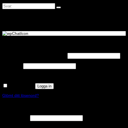
Logga in
Obligatoriskt
Användarnamn eller e-postadress
*
Obligatoriskt
Lösenord
*
Kom ihåg mig
Logga in
Glömt ditt lösenord?
Registrera
Obligatoriskt
E-postadress
*
En länk för att ställa in ett nytt lösenord kommer att skickas till din e-