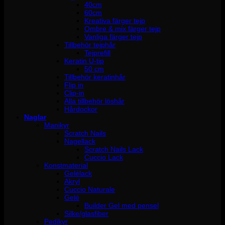
40cm
60cm
Kreativa färger tejp
Ombre & mix färger tejp
Vanliga färger tejp
Tillbehör tejphår
Tejprefill
Keratin U-tip
50 cm
Tillbehör keratinhår
Flip in
Clip-in
Alla tillbehör löshår
Hårdockor
Naglar
Manikyr
Scratch Nails
Nagellack
Scratch Nails Lack
Cuccio Lack
Konstmaterial
Gelélack
Akryl
Cuccio Naturale
Gelé
Builder Gel med pensel
Silke/glasfiber
Pedikyr