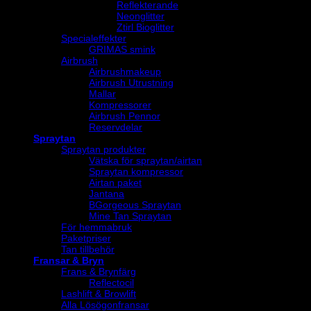
Reflekterande
Neonglitter
Ztirl Bioglitter
Specialeffekter
GRIMAS smink
Airbrush
Airbrushmakeup
Airbrush Utrustning
Mallar
Kompressorer
Airbrush Pennor
Reservdelar
Spraytan
Spraytan produkter
Vätska för spraytan/airtan
Spraytan kompressor
Airtan paket
Jantana
BGorgeous Spraytan
Mine Tan Spraytan
För hemmabruk
Paketpriser
Tan tillbehör
Fransar & Bryn
Frans & Brynfärg
Reflectocil
Lashlift & Browlift
Alla Lösögonfransar