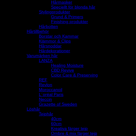
Hårmasker
Speciellt för blonda hår
Stylingprodukter
Grund & Primers
Finishing produkter
Hårbotten
Hårtillbehör
Borstar och Kammar
Klämmor & Clips
Hårsnoddar
Hårdekorationer
Varumärken hår
LANZA
Healing Moisture
CBD Revive
Color Care & Preserving
REF
Revlon
Moroccanoil
L´oréal Paris
Neccin
Grazette of Sweden
Löshår
Tejphår
40cm
60cm
Kreativa färger tejp
Ombre & mix färger tejp