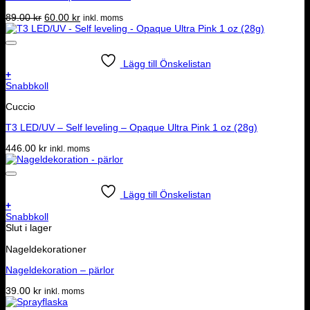
Det
Det
89.00
kr
60.00
kr
inkl. moms
ursprungliga
nuvarande
priset
priset
var:
är:
89.00 kr.
60.00 kr.
Lägg till Önskelistan
+
Snabbkoll
Cuccio
T3 LED/UV – Self leveling – Opaque Ultra Pink 1 oz (28g)
446.00
kr
inkl. moms
Lägg till Önskelistan
+
Snabbkoll
Slut i lager
Nageldekorationer
Nageldekoration – pärlor
39.00
kr
inkl. moms