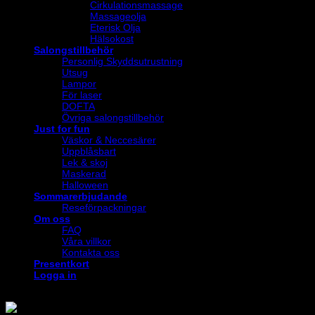
Cirkulationsmassage
Massageolja
Eterisk Olja
Hälsokost
Salongstillbehör
Personlig Skyddsutrustning
Utsug
Lampor
För laser
DOFTA
Övriga salongstillbehör
Just for fun
Väskor & Neccesärer
Uppblåsbart
Lek & skoj
Maskerad
Halloween
Sommarerbjudande
Reseförpackningar
Om oss
FAQ
Våra villkor
Kontakta oss
Presentkort
Logga in