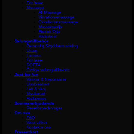
För laser
Massage
All Massage
Vibrationsmassage
Cirkulationsmassage
Massageolja
Eterisk Olja
Hälsokost
Salongstillbehör
Personlig Skyddsutrustning
Utsug
Lampor
För laser
DOFTA
Övriga salongstillbehör
Just for fun
Väskor & Neccesärer
Uppblåsbart
Lek & skoj
Maskerad
Halloween
Sommarerbjudande
Reseförpackningar
Om oss
FAQ
Våra villkor
Kontakta oss
Presentkort