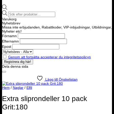
Products
search
Varukorg
Nyhetsbrev
Missa inte erbjudanden, Rabattkoder, VIP-inbjudningar, Utbildningar,
Nyheter etc!
Förnamn
Efternamn
Epost
Genom att fortsätta accepterar du integritetspolicyn
Dela denna sida
Lägg till Önskelistan
Hem
/
Naglar
/
Elfil
Extra sliprondeller 10 pack
Grit:180